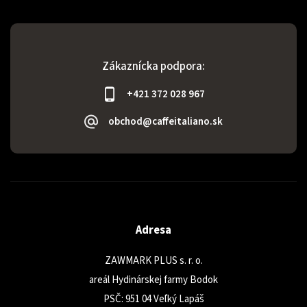
Odoslať
Zákaznícka podpora:
Powered by chaterimo
+421 372 028 967
obchod@caffeitaliano.sk
Adresa
ZAWMARK PLUS s. r. o.
areál Hydinárskej farmy Bodok
PSČ: 951 04 Veľký Lapáš