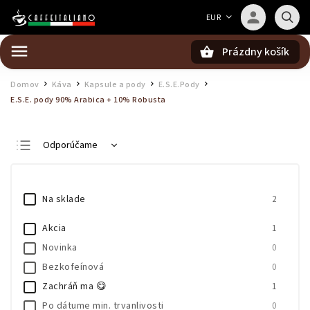
Barista — poradca Caffeitaliano
EUR
Poradím s výberom kávy aj kompatibilitou
Prázdny košík
Hľadať
Domov
Káva
Kapsule a pody
E.S.E.Pody
/
/
/
/
E.S.E. pody 90% Arabica + 10% Robusta
Odporúčame
Najlacnejšie
Najdrahšie
Na sklade
2
Najpredávanejšie
Akcia
1
Abecedne
Novinka
0
Bezkofeínová
0
Zachráň ma 😋
1
Po dátume min. trvanlivosti
0