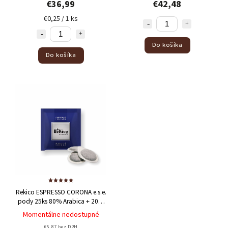
€36,99
€42,48
€0,25 / 1 ks
Do košíka
Do košíka
Rekico ESPRESSO CORONA e.s.e.
pody 25ks
80% Arabica + 20%
Robusta
Momentálne nedostupné
€5,87 bez DPH