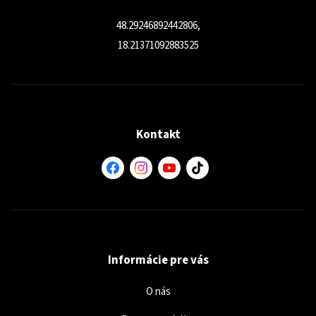
48.29246892442806,
18.21371092883525
Kontakt
Informácie pre vás
O nás