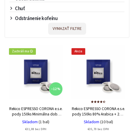
40% Arabica + 60 % Robusta
1
Chuť
30% Arabica + 70 % Robusta
12
Odstránenie kofeínu
25% Arabica + 75% Robusta
2
VYMAZAŤ FILTRE
20% Arabica + 80 % Robusta
1
5% Arabica + 95% Robusta
1
Zachráň ma 😋
Akcia
–12 %
Rekico ESPRESSO CORONA e.s.e.
Rekico ESPRESSO CORONA e.s.e.
pody 150ks
Minimálna doba
pody 150ks
80% Arabica + 20%
trvanlivosti 23/09/2026 - 80%
Robusta
Skladom
(1 bal)
Skladom
(10 bal)
Arabica + 20% Robusta
€31,08 bez DPH
€35,70 bez DPH