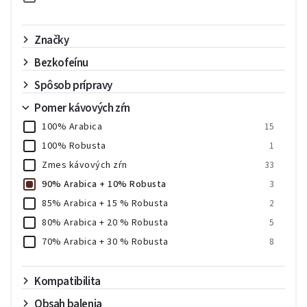
Značky
Bezkofeínu
Spôsob prípravy
Pomer kávových zŕn
100% Arabica
15
100% Robusta
1
Zmes kávových zŕn
33
90% Arabica + 10% Robusta
3
85% Arabica + 15 % Robusta
2
80% Arabica + 20 % Robusta
5
70% Arabica + 30 % Robusta
8
60% Arabica + 40 % Robusta
5
55 % Arabica + 45 % Robusta
Kompatibilita
1
50% Arabica + 50 % Robusta
3
Obsah balenia