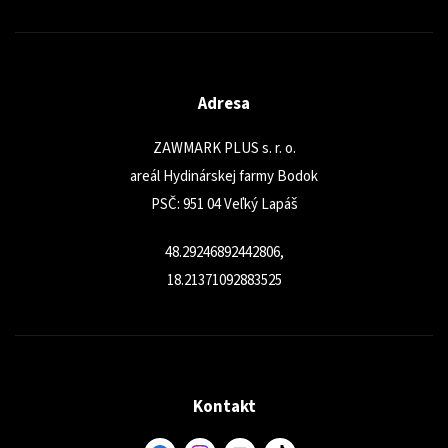
Adresa
ZAWMARK PLUS s. r. o.
areál Hydinárskej farmy Bodok
PSČ: 951 04 Veľký Lapáš
48.29246892442806,
18.21371092883525
Odoslať
Powered by chaterimo
Kontakt