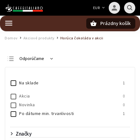
Barista — poradca Caffeitaliano
EUR
Poradím s výberom kávy aj kompatibilitou
Prázdny košík
Hľadať
Domov
Akciové produkty
Horúca čokoláda v akcii
/
/
Odporúčame
Najlacnejšie
Najdrahšie
Na sklade
1
Najpredávanejšie
Akcia
0
Abecedne
Novinka
0
Po dátume min. trvanlivosti
1
Značky