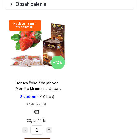
Obsah balenia
Po dátume min.
trvanlivosti
–72 %
Horúca čokoláda jahoda
Moretto
Minimálna doba
trvanlivosti 25/07/2026
Skladom
(>10 box)
€2,44 bez DPH
€3
€0,25 / 1 ks