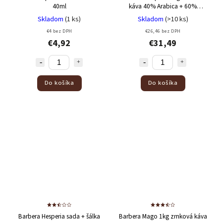
40ml
káva
40% Arabica + 60%
Robusta
Skladom
(1 ks)
Skladom
(>10 ks)
€4 bez DPH
€26,46 bez DPH
€4,92
€31,49
Do košíka
Do košíka
Barbera Hesperia sada
+ šálka
Barbera Mago 1kg zrnková káva