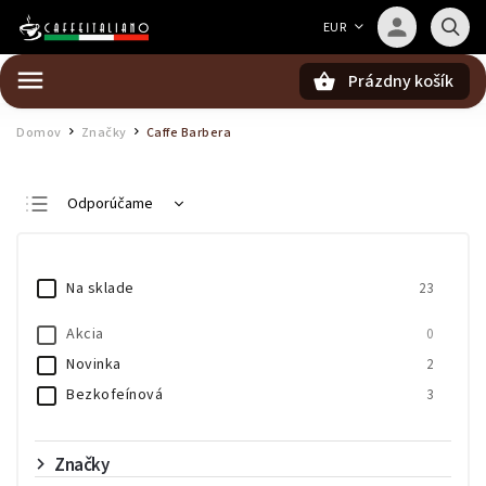
Barista — poradca Caffeitaliano
EUR
Poradím s výberom kávy aj kompatibilitou
Prázdny košík
Hľadať
Domov
Značky
Caffe Barbera
/
/
Odporúčame
Najlacnejšie
Najdrahšie
Na sklade
23
Najpredávanejšie
Akcia
0
Abecedne
Novinka
2
Bezkofeínová
3
Značky