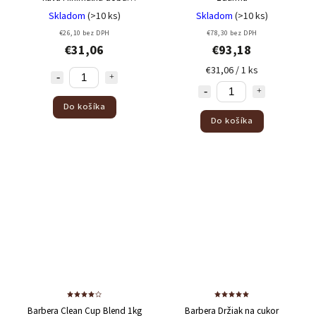
trvanlivosti 19/03/2026 - 60%
Skladom
(>10 ks)
Skladom
(>10 ks)
Arabica + 40% Robusta
€26,10 bez DPH
€78,30 bez DPH
€31,06
€93,18
€31,06 / 1 ks
Do košíka
Do košíka
Barbera Clean Cup Blend 1kg
Barbera Držiak na cukor