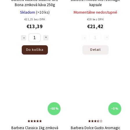
Bona zrnková káva 250g
kapsule
Skladom
(>10 ks)
Momentálne nedostupné
€11,25 bez DPH
€18 bez DPH
€13,39
€21,42
Do košíka
Detail
–68 %
–0 %
Barbera Classica 1kg zrnková
Barbera Dolce Gusto Aromagic