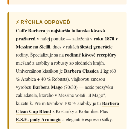
⚡ RÝCHLA ODPOVEĎ
Caffe Barbera
najstaršia talianska kávová
je
pražiareň
roku 1870 v
v našej ponuke — založená v
Messine na Sicílii
šiestej generácie
, dnes v rukách
rodinné kávové receptúry
rodiny. Špecializuje sa na
miešané z arabiky a robusty zo siedmich krajín.
Barbera Classica 1 kg
Univerzálnou klasikou je
(60
% Arabica + 40 % Robusta), vlajkovou zmesou
Barbera Mago
výrobcu
(70/30) — nesie prezývku
zakladateľa, ktorého v Messine volali „il Mago",
Barbera
kúzelník. Pre milovníkov 100 % arabiky je tu
Clean Cup Blend
z Kostariky a Kolumbie. Plus
E.S.E. pody Aromagic
a elegantné espresso šálky.