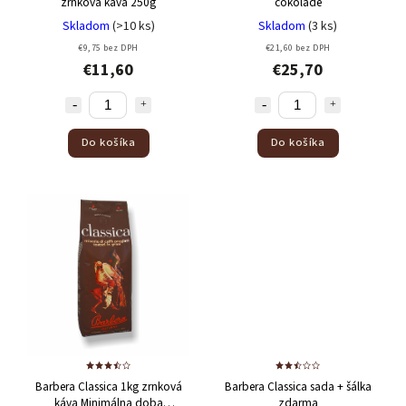
zrnková káva 250g
čokoláde
Skladom
(>10 ks)
Skladom
(3 ks)
€9,75 bez DPH
€21,60 bez DPH
€11,60
€25,70
Do košíka
Do košíka
Barbera Classica 1kg zrnková
Barbera Classica sada
+ šálka
káva
Minimálna doba
zdarma