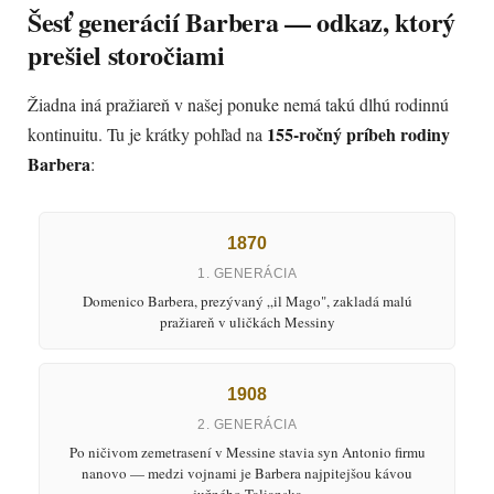
Šesť generácií Barbera — odkaz, ktorý
prešiel storočiami
Žiadna iná pražiareň v našej ponuke nemá takú dlhú rodinnú
Odoslať
155-ročný príbeh rodiny
kontinuitu. Tu je krátky pohľad na
Powered by chaterimo
Barbera
:
1870
1. GENERÁCIA
Domenico Barbera, prezývaný „il Mago", zakladá malú
pražiareň v uličkách Messiny
1908
2. GENERÁCIA
Po ničivom zemetrasení v Messine stavia syn Antonio firmu
nanovo — medzi vojnami je Barbera najpitejšou kávou
južného Talianska