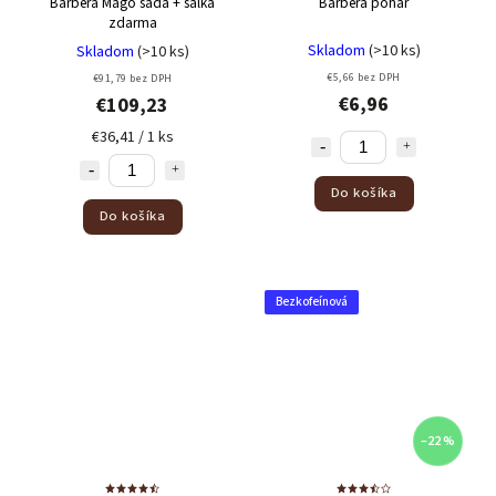
Barbera Mago sada
+ šálka
Barbera pohár
zdarma
Skladom
(>10 ks)
Skladom
(>10 ks)
€5,66 bez DPH
€91,79 bez DPH
€6,96
€109,23
€36,41 / 1 ks
Do košíka
Do košíka
Bezkofeínová
–22 %