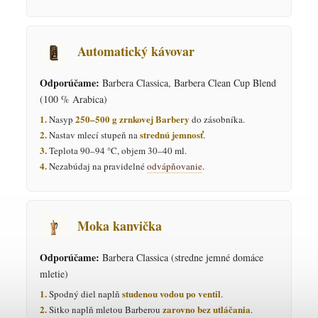
Automatický kávovar
Odporúčame:
Barbera Classica, Barbera Clean Cup Blend
(100 % Arabica)
1.
250–500 g zrnkovej Barbery
Nasyp
do zásobníka.
2.
strednú jemnosť
Nastav mlecí stupeň na
.
3.
Teplota 90–94 °C, objem 30–40 ml.
4.
Nezabúdaj na pravidelné
odvápňovanie
.
Moka kanvička
Odporúčame:
Barbera Classica (stredne jemné domáce
mletie)
1.
studenou vodou po ventil
Spodný diel naplň
.
2.
zarovno bez utláčania
Sitko naplň mletou Barberou
.