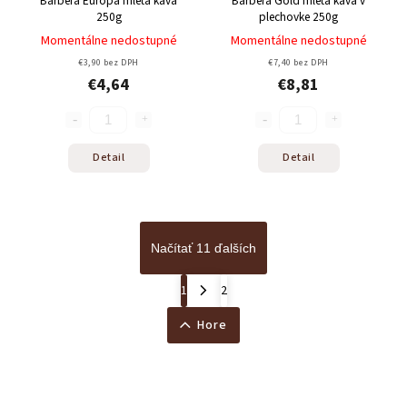
Barbera Europa mletá káva
Barbera Gold mletá káva v
250g
plechovke 250g
Momentálne nedostupné
Momentálne nedostupné
€3,90 bez DPH
€7,40 bez DPH
€4,64
€8,81
Detail
Detail
Načítať 11 ďalších
1
2
Hore