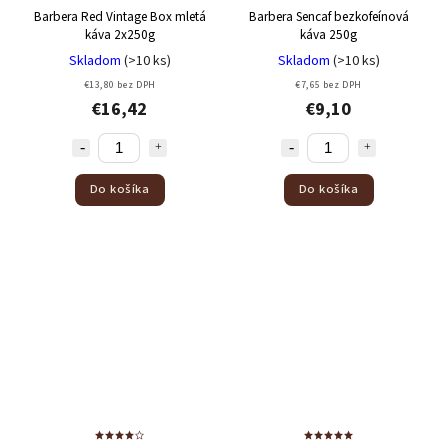
Barbera Red Vintage Box mletá
Barbera Sencaf bezkofeínová
káva 2x250g
káva 250g
Skladom
(>10 ks)
Skladom
(>10 ks)
€13,80 bez DPH
€7,65 bez DPH
€16,42
€9,10
Do košíka
Do košíka