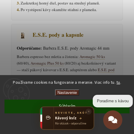
3.
Zaskrutkuj horný diel, postav na stredný plameň.
4.
Po vystúpení kávy okamžite stiahni z plameňa.
E.S.E. pody a kapsule
Odporúčame:
Barbera E.S.E. pody Aromagic 44 mm
Barbera espresso bez mletia a čistenia:
Aromagic 50 ks
(60/40),
Aromagic Plus 50 ks
(80/20) aj bezkofeínový variant
— stačí pákový kávovar s E.S.E. adaptérom alebo
E.S.E. pod
kávovar
. Kapsule Barbera pre Nespresso, Dolce Gusto a A
Používame cookies na fungovanie a meranie. Viac info tu.
tu
.
Modo Mio sú momentálne vypredané — dostupné alternatívy
nájdeš v kategórii
Nespresso kompatibilné kapsule
.
Nastavenie
Poradíme s kávou
Súhlasím
×
NEVIETE, AKÚ?
☕
Kávový kvíz
→
Sedem krajín pôvodu — odkiaľ
Odmietnuť
Pár otázok – odporučíme
pochádza Barbera káva