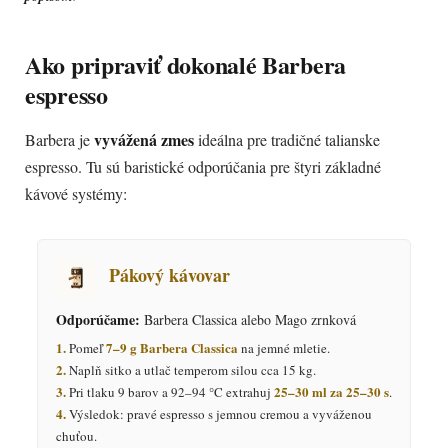
Ako pripraviť dokonalé Barbera
espresso
vyvážená zmes
Barbera je
ideálna pre tradičné talianske
espresso. Tu sú baristické odporúčania pre štyri základné
kávové systémy:
Pákový kávovar
Odporúčame:
Barbera Classica alebo Mago zrnková
1.
7–9 g Barbera Classica
Pomeľ
na jemné mletie.
2.
Naplň sitko a utlač temperom silou cca 15 kg.
3.
25–30 ml za 25–30 s
Pri tlaku 9 barov a 92–94 °C extrahuj
.
4.
Výsledok: pravé espresso s jemnou cremou a vyváženou
chuťou.