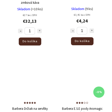
zrnková káva
Skladom
(9 ks)
Skladom
(>10 ks)
€3,45 bez DPH
€27 bez DPH
€4,24
€32,13
Do košíka
Do košíka
–8 %
Barbera Držiak na servítky
Barbera E.S.E pody Aromagic