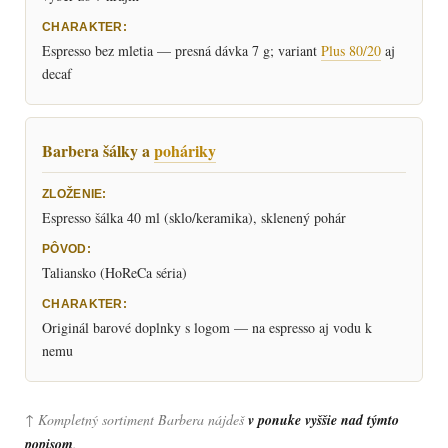
Espresso bez mletia — presná dávka 7 g; variant
Plus 80/20
aj
decaf
Barbera šálky a
poháriky
Espresso šálka 40 ml (sklo/keramika), sklenený pohár
Taliansko (HoReCa séria)
Originál barové doplnky s logom — na espresso aj vodu k
nemu
↑ Kompletný sortiment Barbera nájdeš
v ponuke vyššie nad týmto
popisom
.