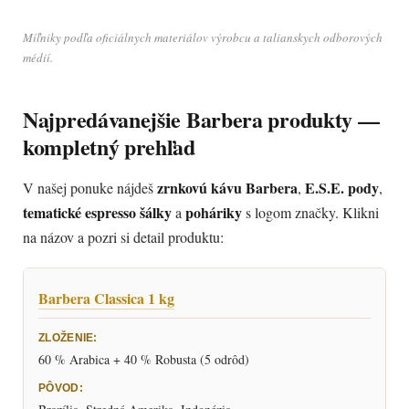
Míľniky podľa oficiálnych materiálov výrobcu a talianskych odborových
médií.
Najpredávanejšie Barbera produkty —
kompletný prehľad
zrnkovú kávu Barbera
E.S.E. pody
V našej ponuke nájdeš
,
,
tematické espresso šálky
poháriky
a
s logom značky. Klikni
na názov a pozri si detail produktu:
Barbera Classica 1 kg
60 % Arabica + 40 % Robusta (5 odrôd)