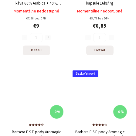
káva
60% Arabica + 40%
kapsule 16ks/7g
Robusta
Momentálne nedostupné
Momentálne nedostupné
€7,56 bez DPH
€5,76 bez DPH
€9
€6,85
Detail
Detail
Bezkofeínová
–0 %
–0 %
Barbera E.S.E pody Aromagic
Barbera E.S.E pody Aromagic