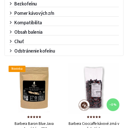
Bezkofeínu
Pomer kávových zŕn
Kompatibilita
Obsah balenia
Chuť
Odstránenie kofeínu
Novinka
–0 %
Barbera Baron Blue Java
Barbera Cioccaffe kávové zrná v