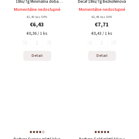
18ks/7g
Minimálna doba
Decaf 18ks/7g
Bezkofeínová
trvanlivosti 11/02/2026
Momentálne nedostupné
Momentálne nedostupné
€5,40 bez DPH
€6,48 bez DPH
€6,43
€7,71
€0,36 / 1 ks
€0,43 / 1 ks
Detail
Detail