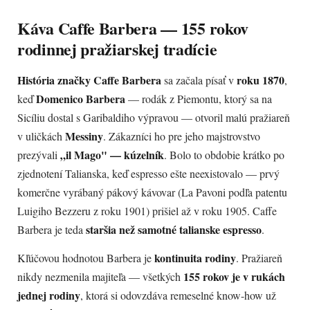
Káva Caffe Barbera — 155 rokov
rodinnej pražiarskej tradície
História značky Caffe Barbera
roku 1870
sa začala písať v
,
Domenico Barbera
keď
— rodák z Piemontu, ktorý sa na
Sicíliu dostal s Garibaldiho výpravou — otvoril malú pražiareň
Messiny
v uličkách
. Zákazníci ho pre jeho majstrovstvo
„il Mago" — kúzelník
prezývali
. Bolo to obdobie krátko po
zjednotení Talianska, keď espresso ešte neexistovalo — prvý
komerčne vyrábaný pákový kávovar (La Pavoni podľa patentu
Luigiho Bezzeru z roku 1901) prišiel až v roku 1905. Caffe
staršia než samotné talianske espresso
Barbera je teda
.
kontinuita rodiny
Kľúčovou hodnotou Barbera je
. Pražiareň
155 rokov je v rukách
nikdy nezmenila majiteľa — všetkých
jednej rodiny
, ktorá si odovzdáva remeselné know-how už