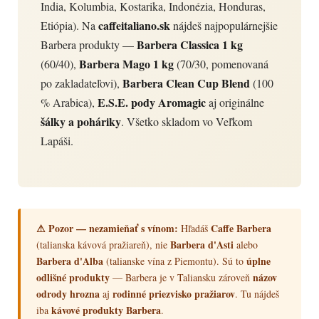
India, Kolumbia, Kostarika, Indonézia, Honduras,
caffeitaliano.sk
Etiópia). Na
nájdeš najpopulárnejšie
Barbera Classica 1 kg
Barbera produkty —
Barbera Mago 1 kg
(60/40),
(70/30, pomenovaná
Barbera Clean Cup Blend
po zakladateľovi),
(100
E.S.E. pody Aromagic
% Arabica),
aj originálne
šálky a poháriky
. Všetko skladom vo Veľkom
Lapáši.
⚠ Pozor — nezamieňať s vínom:
Caffe Barbera
Hľadáš
Barbera d'Asti
(talianska kávová pražiareň), nie
alebo
Barbera d'Alba
úplne
(talianske vína z Piemontu). Sú to
odlišné produkty
názov
— Barbera je v Taliansku zároveň
odrody hrozna
rodinné priezvisko pražiarov
aj
. Tu nájdeš
kávové produkty Barbera
iba
.