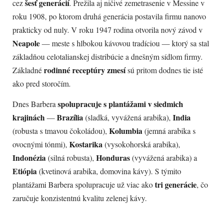
šesť generácií
cez
. Prežila aj ničivé zemetrasenie v Messine v
roku 1908, po ktorom druhá generácia postavila firmu nanovo
prakticky od nuly. V roku 1947 rodina otvorila nový závod v
Neapole
— meste s hlbokou kávovou tradíciou — ktorý sa stal
základňou celotalianskej distribúcie a dnešným sídlom firmy.
rodinné receptúry zmesí
Základné
sú pritom dodnes tie isté
ako pred storočím.
spolupracuje s plantážami v siedmich
Dnes Barbera
krajinách
Brazília
India
—
(sladká, vyvážená arabika),
Kolumbia
(robusta s tmavou čokoládou),
(jemná arabika s
Kostarika
ovocnými tónmi),
(vysokohorská arabika),
Indonézia
Honduras
(silná robusta),
(vyvážená arabika) a
Etiópia
(kvetinová arabika, domovina kávy). S týmito
tri generácie
plantážami Barbera spolupracuje už viac ako
, čo
zaručuje konzistentnú kvalitu zelenej kávy.