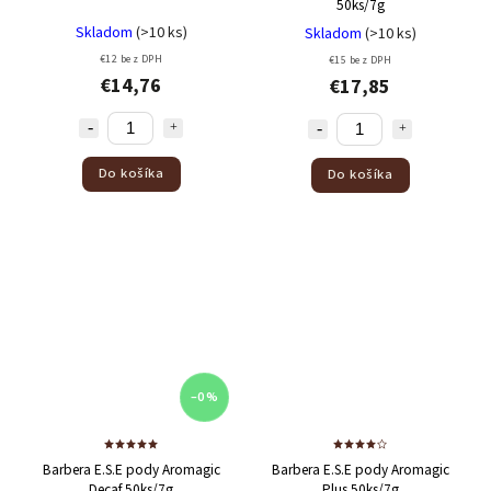
50ks/7g
Skladom
(>10 ks)
Skladom
(>10 ks)
€12 bez DPH
€15 bez DPH
€14,76
€17,85
Do košíka
Do košíka
–0 %
Barbera E.S.E pody Aromagic
Barbera E.S.E pody Aromagic
Decaf 50ks/7g
Plus 50ks/7g