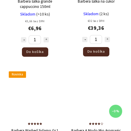
Barbera šálka grande
Barbera šálka na cukor
cappuccino 150ml
Skladom
(2 ks)
Skladom
(>10 ks)
€32 bez DPH
€5,66 bez DPH
€39,36
€6,96
Do košíka
Do košíka
Novinka
–0 %
Barbera Washed Sidamo Gr.1
Barbera A Modo Mio Aromagic