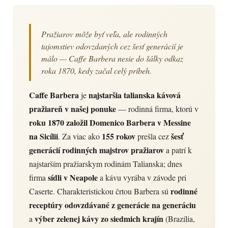
Pražiarov môže byť veľa, ale rodinných
tajomstiev odovzdaných cez šesť generácií je
málo — Caffe Barbera nesie do šálky odkaz
roka 1870, kedy začal celý príbeh.
Caffe Barbera
najstaršia talianska kávová
je
pražiareň v našej ponuke
— rodinná firma, ktorú v
roku 1870 založil Domenico Barbera v Messine
na Sicílii
155 rokov
šesť
. Za viac ako
prešla cez
generácií rodinných majstrov pražiarov
a patrí k
najstarším pražiarskym rodinám Talianska; dnes
sídli v Neapole
firma
a kávu vyrába v závode pri
rodinné
Caserte. Charakteristickou črtou Barbera sú
receptúry odovzdávané z generácie na generáciu
výber zelenej kávy zo siedmich krajín
a
(Brazília,