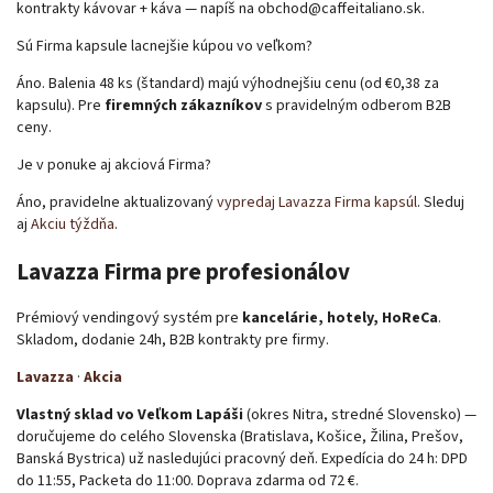
kontrakty kávovar + káva — napíš na obchod@caffeitaliano.sk.
Sú Firma kapsule lacnejšie kúpou vo veľkom?
Áno. Balenia 48 ks (štandard) majú výhodnejšiu cenu (od €0,38 za
kapsulu). Pre
firemných zákazníkov
s pravidelným odberom B2B
ceny.
Je v ponuke aj akciová Firma?
Áno, pravidelne aktualizovaný
vypredaj Lavazza Firma kapsúl
. Sleduj
aj
Akciu týždňa
.
Lavazza Firma pre profesionálov
Prémiový vendingový systém pre
kancelárie, hotely, HoReCa
.
Skladom, dodanie 24h, B2B kontrakty pre firmy.
Lavazza
·
Akcia
Vlastný sklad vo Veľkom Lapáši
(okres Nitra, stredné Slovensko) —
doručujeme do celého Slovenska (Bratislava, Košice, Žilina, Prešov,
Banská Bystrica) už nasledujúci pracovný deň. Expedícia do 24 h: DPD
do 11:55, Packeta do 11:00. Doprava zdarma od 72 €.