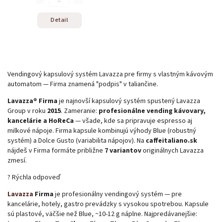
Detail
Vendingový kapsulový systém Lavazza pre firmy s vlastným kávovým
automatom — Firma znamená "podpis" v taliančine.
Lavazza® Firma
je najnovší kapsulový systém spustený Lavazza
Group v roku
2015
. Zameranie:
profesionálne vending kávovary,
kancelárie a HoReCa
— všade, kde sa pripravuje espresso aj
milkové nápoje. Firma kapsule kombinujú výhody Blue (robustný
systém) a Dolce Gusto (variabilita nápojov). Na
caffeitaliano.sk
nájdeš v Firma formáte približne
7 variantov
originálnych Lavazza
zmesí.
? Rýchla odpoveď
Lavazza
Firma
je profesionálny vendingový systém — pre
kancelárie, hotely, gastro prevádzky s vysokou spotrebou. Kapsule
sú plastové, väčšie než Blue, ~10-12 g náplne. Najpredávanejšie: