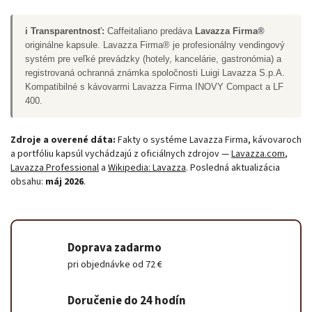
i Transparentnosť:
Caffeitaliano predáva
Lavazza Firma®
originálne kapsule. Lavazza Firma® je profesionálny vendingový
systém pre veľké prevádzky (hotely, kancelárie, gastronómia) a
registrovaná ochranná známka spoločnosti Luigi Lavazza S.p.A.
Kompatibilné s kávovarmi Lavazza Firma INOVY Compact a LF
400.
Zdroje a overené dáta:
Fakty o systéme Lavazza Firma, kávovaroch
a portfóliu kapsúl vychádzajú z oficiálnych zdrojov —
Lavazza.com
,
Lavazza Professional
a
Wikipedia: Lavazza
. Posledná aktualizácia
obsahu:
máj 2026
.
Doprava zadarmo
pri objednávke od 72 €
Odoslať
Powered by chaterimo
Doručenie do 24 hodín