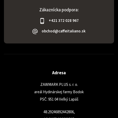
Zákaznícka podpora:
+421 372 028 967
obchod@caffeitaliano.sk
Adresa
ZAWMARK PLUS s. r. o.
areál Hydinárskej farmy Bodok
PSČ: 951 04 Veľký Lapáš
48.29246892442806,