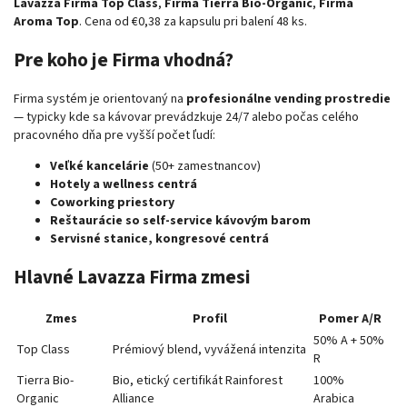
Lavazza Firma Top Class
,
Firma Tierra Bio-Organic
,
Firma
Aroma Top
. Cena od €0,38 za kapsulu pri balení 48 ks.
Pre koho je Firma vhodná?
Firma systém je orientovaný na
profesionálne vending prostredie
— typicky kde sa kávovar prevádzkuje 24/7 alebo počas celého
pracovného dňa pre vyšší počet ľudí:
Veľké kancelárie
(50+ zamestnancov)
Hotely a wellness centrá
Coworking priestory
Reštaurácie so self-service kávovým barom
Servisné stanice, kongresové centrá
Hlavné Lavazza Firma zmesi
Zmes
Profil
Pomer A/R
50% A + 50%
Top Class
Prémiový blend, vyvážená intenzita
R
Tierra Bio-
Bio, etický certifikát Rainforest
100%
Organic
Alliance
Arabica