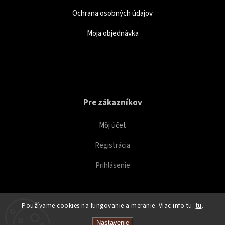
Ochrana osobných údajov
Moja objednávka
Pre zákazníkov
Môj účet
Registrácia
Prihlásenie
Používame cookies na fungovanie a meranie. Viac info tu.
tu
.
Copyright 2026
Caffeitaliano
. Všetky práva vyhradené.
Nastavenie