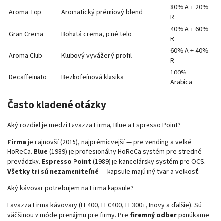
80% A + 20%
Aroma Top
Aromatický prémiový blend
R
40% A + 60%
Gran Crema
Bohatá crema, plné telo
R
60% A + 40%
Aroma Club
Klubový vyvážený profil
R
100%
Decaffeinato
Bezkofeínová klasika
Arabica
Často kladené otázky
Aký rozdiel je medzi Lavazza Firma, Blue a Espresso Point?
Firma
je najnovší (2015), najprémiovejší — pre vending a veľké
HoReCa.
Blue
(1989) je profesionálny HoReCa systém pre stredné
prevádzky.
Espresso Point
(1989) je kancelársky systém pre OCS.
Všetky tri sú nezameniteľné
— kapsule majú iný tvar a veľkosť.
Aký kávovar potrebujem na Firma kapsule?
Lavazza Firma kávovary (LF400, LFC400, LF300+, Inovy a ďalšie). Sú
väčšinou v móde prenájmu pre firmy. Pre
firemný odber
ponúkame