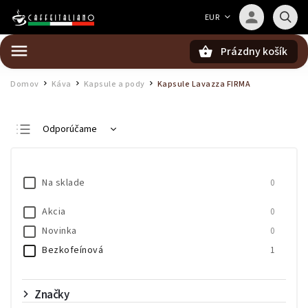
Barista — poradca Caffeitaliano
EUR
Poradím s výberom kávy aj kompatibilitou
Prázdny košík
Hľadať
Domov
Káva
Kapsule a pody
Kapsule Lavazza FIRMA
/
/
/
Odporúčame
Najlacnejšie
Najdrahšie
Na sklade
0
Najpredávanejšie
Akcia
0
Abecedne
Novinka
0
Bezkofeínová
1
Značky