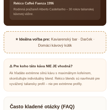
Rekico Caffeè Faenza 1996
Rodinná pražiareň Alberto Castellariho – 30 rokov talianskej
kávovej vášne.
⭐ Ideálna voľba pre:
Kaviarenský bar · Darček ·
Domáci kávový kútik
⚠️ Pre koho táto káva NIE JE vhodná?
Ak hľadáte extrémne silnú kávu s maximálnym kofeínom,
skonšultujte individuálny blend. Rekico blends sú navrhnuté pre
vyvážený taliansky profil – nie pre extrémne profily.
Často kladené otázky (FAQ)