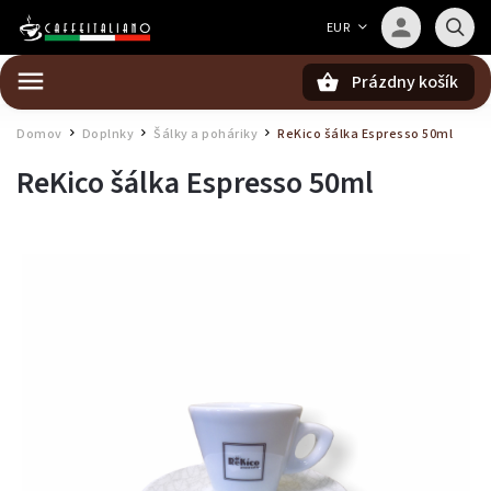
Barista — poradca Caffeitaliano
EUR
Poradím s výberom kávy aj kompatibilitou
Prázdny košík
Hľadať
Domov
Doplnky
Šálky a poháriky
ReKico šálka Espresso 50ml
/
/
/
ReKico šálka Espresso 50ml