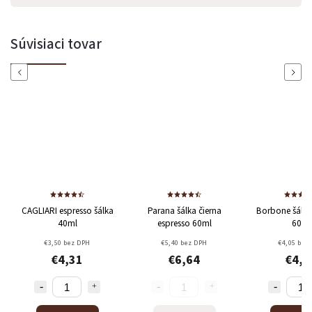
Powered by chaterimo
Súvisiaci tovar
Previous
Next
CAGLIARI espresso šálka
Parana šálka čierna
Borbone šálka
40ml
espresso 60ml
60ml
€3,50 bez DPH
€5,40 bez DPH
€4,05 bez
€4,31
€6,64
€4,9