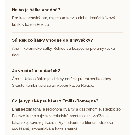
Na čo je šálka vhodné?
Pre kaviarenský bar, espresso servis alebo domáci kávový
kútik s kávou Rekico.
Sú Rekico šálky vhodné do umyvačky?
Áno – keramické šálky Rekico sú bezpečné pre umyvačku
riadu.
Je vhodné ako darček?
Áno – Rekico šálka je ideálny darček pre milovníka kávy.
Skúste kombináciu so zrnkovou kávou Rekico.
Čo je typické pre kávu z Emilia-Romagna?
Emilia-Romagna je regionóm kvality a gastronómie. Rekico zo
Faenzy kombinuje severoitalskú precíznosť s vzážou k
talianskej kávovej tradicíi. Vysledkom sú blends, ktoré sú
vyvážené, arómatické a konzistentné.