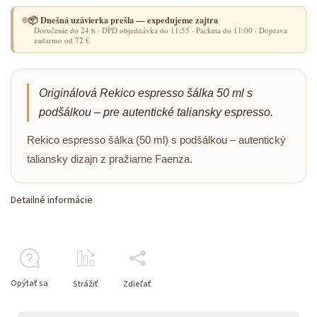
📦 Dnešná uzávierka prešla — expedujeme zajtra
Doručenie do 24 h · DPD objednávka do 11:55 · Packeta do 11:00 · Doprava
zadarmo od 72 €
Originálová Rekico espresso šálka 50 ml s
podšálkou – pre autentické taliansky espresso.
Rekico espresso šálka (50 ml) s podšálkou – autentický
taliansky dizajn z pražiarne Faenza.
Detailné informácie
Opýtať sa
Strážiť
Zdieľať