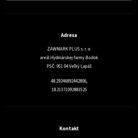
Adresa
ZAWMARK PLUS s. r. o.
areál Hydinárskej farmy Bodok
PSČ: 951 04 Veľký Lapáš
48.29246892442806,
18.21371092883525
Kontakt