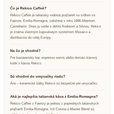
Čo je Rekico Caffeè?
Rekico Caffeè je taliansky rodinná pražiareň so sídlom vo
Faenze, Emilia-Romagna, založená v roku 1996 Albertom
Castellarim. Dnes ju vedie s deťmi Andreom a Silviou. Rekico
je známa vlastným kapsulowym systémom Mosaico a
distribúciou do celéj Európy.
Na čo je vhodné?
Pre kaviarenský bar, espresso servis alebo domáci kávový
kútik s kávou Rekico.
Sú vhodné do umyvačky riadu?
Áno – keramické šálky Rekico sú bezpečné pre umyvačku.
Aká je najlepšia talianská káva z Emilia-Romagna?
Rekico Caffeè z Faenzy je jednou z popredných talianskych
pražiarňí Emilia-Romagna. Ich Corona a Master Blend sú