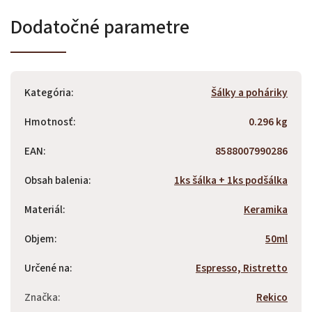
Dodatočné parametre
Kategória
:
Šálky a poháriky
Hmotnosť
:
0.296 kg
EAN
:
8588007990286
Obsah balenia
:
1ks šálka + 1ks podšálka
Materiál
:
Keramika
Objem
:
50ml
Určené na
:
Espresso, Ristretto
Značka
:
Rekico
Odoslať