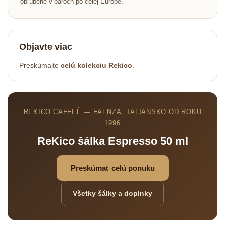
obľúbené v baroch po celéj Európe.
Objavte viac
Preskúmajte
celú kolekciu Rekico
.
REKICO CAFFEÈ — FAENZA, TALIANSKO OD ROKU
1996
ReKico šálka Espresso 50 ml
Preskúmať celú ponuku
Všetky šálky a doplnky