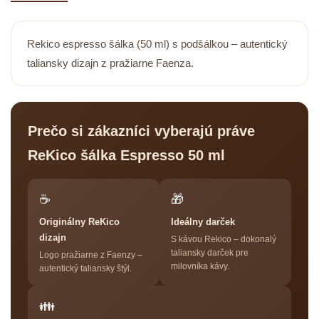
Rekico espresso šálka (50 ml) s podšálkou – autentický
taliansky dizajn z pražiarne Faenza.
Prečo si zákazníci vyberajú práve
ReKico šálka Espresso 50 ml
☕
🎁
Originálny ReKico
Ideálny darček
dizajn
S kávou Rekico – dokonalý
taliansky darček pre
Logo pražiarne z Faenzy –
milovníka kávy.
autentický taliansky štýl.
👪