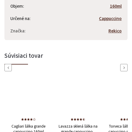
Objem
:
160ml
Určené na
:
Cappuccino
Odoslať
Značka
:
Rekico
Powered by chaterimo
Súvisiaci tovar
Previous
Next
Cagliari šálka grande
Lavazza sklená šálka na
Torveca šálka
cappuccino 160ml
grande cappuccino s
capuccino s p