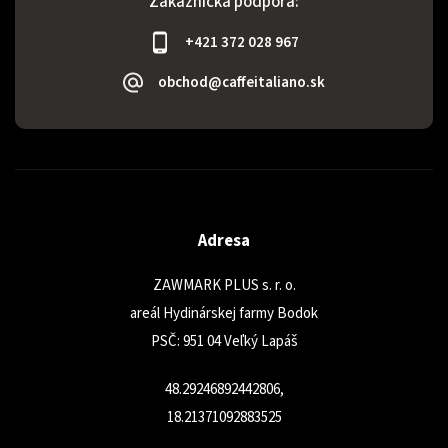
Zákaznícka podpora:
+421 372 028 967
obchod@caffeitaliano.sk
Adresa
ZAWMARK PLUS s. r. o.
areál Hydinárskej farmy Bodok
PSČ: 951 04 Veľký Lapáš
48.29246892442806,
18.21371092883525