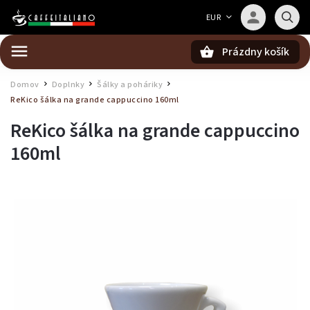
Barista — poradca Caffeitaliano
EUR
Poradím s výberom kávy aj kompatibilitou
Prázdny košík
Hľadať
Domov
Doplnky
Šálky a poháriky
/
/
/
ReKico šálka na grande cappuccino 160ml
ReKico šálka na grande cappuccino
160ml