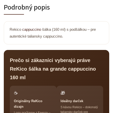
Podrobný popis
Rekico
cappuccino
šálka (160 ml) s podšálkou – pre
autentické taliansky cappuccino.
Prečo si zákazníci vyberajú práve
ReKico šálka na grande cappuccino
160 ml
☕
🎁
Originálny ReKico
Ideálny darček
dizajn
S kávou Rekico – dokonalý
taliansky darček pre
Logo pražiarne z Faenzy –