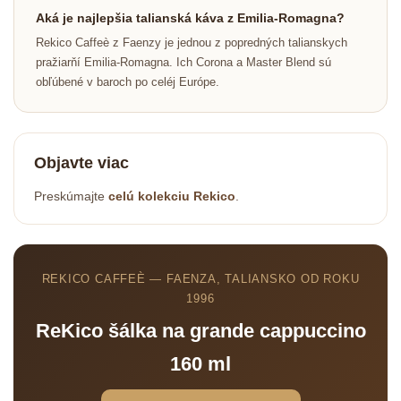
Aká je najlepšia talianská káva z Emilia-Romagna?
Rekico Caffeè z Faenzy je jednou z popredných talianskych
pražiarňí Emilia-Romagna. Ich Corona a Master Blend sú
obľúbené v baroch po celéj Európe.
Objavte viac
Preskúmajte
celú kolekciu Rekico
.
REKICO CAFFEÈ — FAENZA, TALIANSKO OD ROKU
1996
ReKico šálka na grande cappuccino
160 ml