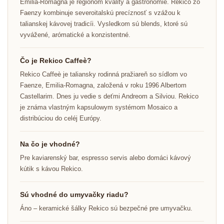
Emilia-Romagna je regionóm kvality a gastronómie. Rekico zo
Faenzy kombinuje severoitalskú precíznosť s vzážou k
talianskej kávovej tradicíi. Vysledkom sú blends, ktoré sú
vyvážené, arómatické a konzistentné.
Čo je Rekico Caffeè?
Rekico Caffeè je taliansky rodinná pražiareň so sídlom vo
Faenze, Emilia-Romagna, založená v roku 1996 Albertom
Castellarim. Dnes ju vedie s deťmi Andreom a Silviou. Rekico
je známa vlastným kapsulowym systémom Mosaico a
distribúciou do celéj Európy.
Na čo je vhodné?
Pre kaviarenský bar, espresso servis alebo domáci kávový
kútik s kávou Rekico.
Sú vhodné do umyvačky riadu?
Áno – keramické šálky Rekico sú bezpečné pre umyvačku.