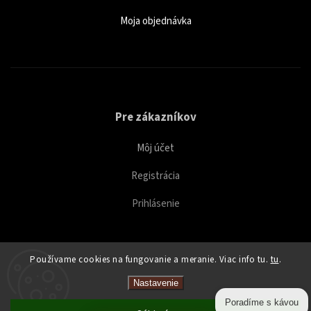
Moja objednávka
Pre zákazníkov
Môj účet
Registrácia
Prihlásenie
Používame cookies na fungovanie a meranie. Viac info tu.
tu
.
Copyright 2026
Caffeitaliano
. Všetky práva vyhradené.
Nastavenie
Upraviť nastavenie cookies
Poradíme s kávou