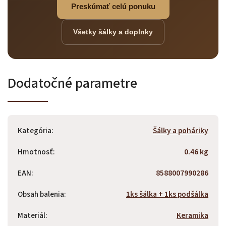
Preskúmať celú ponuku
Všetky šálky a doplnky
Dodatočné parametre
Kategória
:
Šálky a poháriky
Hmotnosť
:
0.46 kg
EAN
:
8588007990286
Obsah balenia
:
1ks šálka + 1ks podšálka
Materiál
:
Keramika