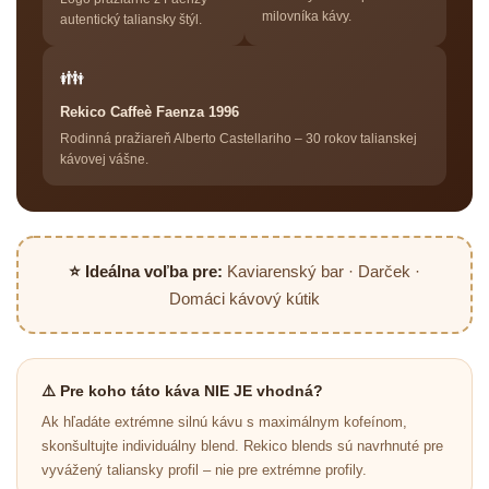
milovníka kávy.
autentický taliansky štýl.
👪
Rekico Caffeè Faenza 1996
Rodinná pražiareň Alberto Castellariho – 30 rokov talianskej
kávovej vášne.
⭐ Ideálna voľba pre:
Kaviarenský bar · Darček ·
Domáci kávový kútik
⚠️ Pre koho táto káva NIE JE vhodná?
Ak hľadáte extrémne silnú kávu s maximálnym kofeínom,
skonšultujte individuálny blend. Rekico blends sú navrhnuté pre
vyvážený taliansky profil – nie pre extrémne profily.