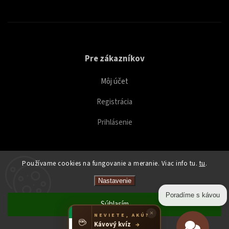
Pre zákazníkov
Môj účet
Registrácia
Prihlásenie
Používame cookies na fungovanie a meranie. Viac info tu.
tu
.
Copyright 2026
Caffeitaliano
. Všetky práva vyhradené.
Nastavenie
Upraviť nastavenie cookies
Poradíme s kávou
Súhlasím
×
NEVIETE, AKÚ?
☕
Kávový kvíz
→