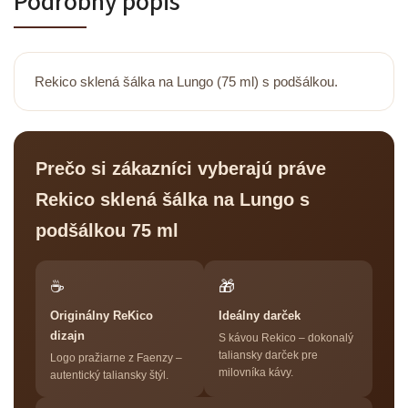
Podrobný popis
Rekico sklená šálka na Lungo (75 ml) s podšálkou.
Prečo si zákazníci vyberajú práve
Rekico sklená šálka na Lungo s
podšálkou 75 ml
☕
🎁
Originálny ReKico
Ideálny darček
dizajn
S kávou Rekico – dokonalý
taliansky darček pre
Logo pražiarne z Faenzy –
milovníka kávy.
autentický taliansky štýl.