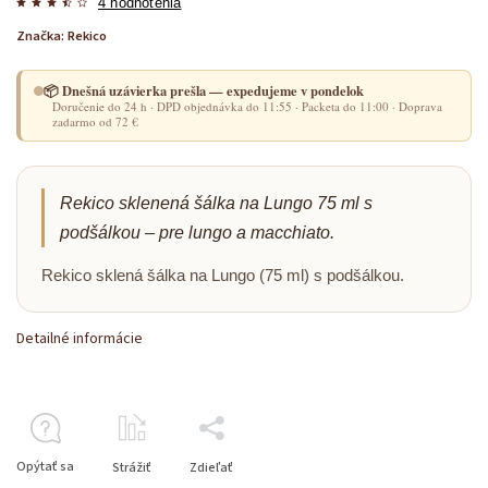
4 hodnotenia
Značka:
Rekico
📦 Dnešná uzávierka prešla — expedujeme v pondelok
Doručenie do 24 h · DPD objednávka do 11:55 · Packeta do 11:00 · Doprava
zadarmo od 72 €
Rekico sklenená šálka na Lungo 75 ml s
podšálkou – pre lungo a macchiato.
Rekico sklená šálka na Lungo (75 ml) s podšálkou.
Detailné informácie
Opýtať sa
Strážiť
Zdieľať