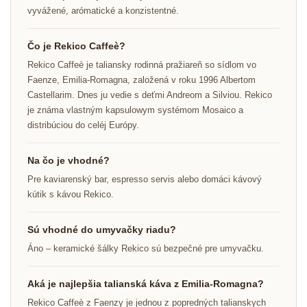
vyvážené, arómatické a konzistentné.
Čo je Rekico Caffeè?
Rekico Caffeè je taliansky rodinná pražiareň so sídlom vo
Faenze, Emilia-Romagna, založená v roku 1996 Albertom
Castellarim. Dnes ju vedie s deťmi Andreom a Silviou. Rekico
je známa vlastným kapsulowym systémom Mosaico a
distribúciou do celéj Európy.
Na čo je vhodné?
Pre kaviarenský bar, espresso servis alebo domáci kávový
kútik s kávou Rekico.
Sú vhodné do umyvačky riadu?
Áno – keramické šálky Rekico sú bezpečné pre umyvačku.
Aká je najlepšia talianská káva z Emilia-Romagna?
Rekico Caffeè z Faenzy je jednou z popredných talianskych