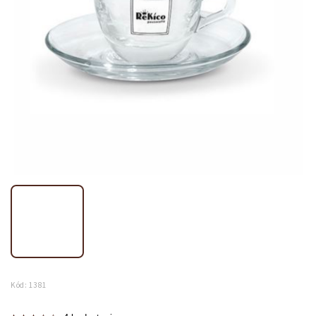
Kód:
1381