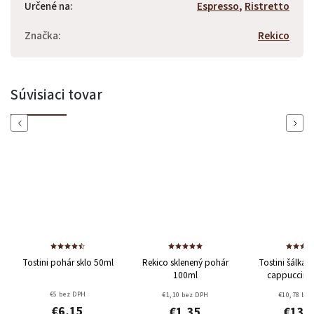
Určené na
:
Espresso
,
Ristretto
Odoslať
Značka
:
Rekico
Powered by chaterimo
Súvisiaci tovar
Previous
Next
Tostini pohár sklo 50ml
Rekico sklenený pohár
Tostini šálka 
100ml
cappuccino
€5 bez DPH
€1,10 bez DPH
€10,78 bez
€6,15
€1,35
€13,