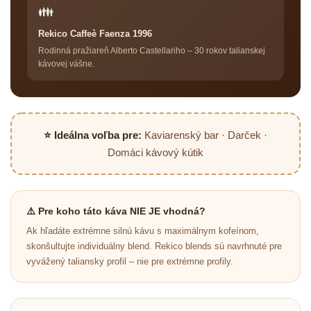
👪
Rekico Caffeè Faenza 1996
Rodinná pražiareň Alberto Castellariho – 30 rokov talianskej
kávovej vášne.
⭐ Ideálna voľba pre:
Kaviarenský bar · Darček ·
Domáci kávový kútik
⚠️ Pre koho táto káva NIE JE vhodná?
Ak hľadáte extrémne silnú kávu s maximálnym kofeínom,
skonšultujte individuálny blend. Rekico blends sú navrhnuté pre
vyvážený taliansky profil – nie pre extrémne profily.