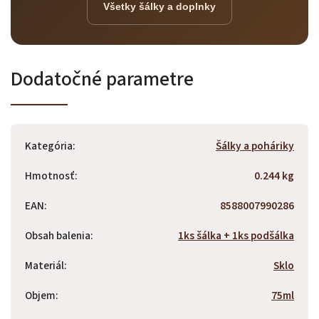
Všetky šálky a doplnky
Dodatočné parametre
Kategória
:
Šálky a poháriky
Hmotnosť
:
0.244 kg
EAN
:
8588007990286
Obsah balenia
:
1ks šálka + 1ks podšálka
Materiál
:
Sklo
Objem
:
75ml