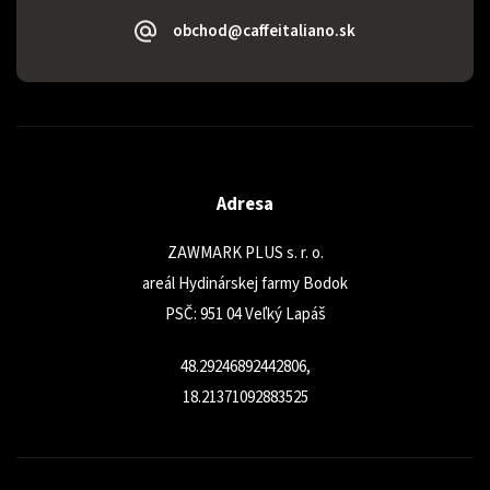
obchod@caffeitaliano.sk
Adresa
ZAWMARK PLUS s. r. o.
areál Hydinárskej farmy Bodok
PSČ: 951 04 Veľký Lapáš
48.29246892442806,
18.21371092883525