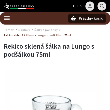
Barista — poradca Caffeitaliano
EUR
Poradím s výberom kávy aj kompatibilitou
Prázdny košík
Hľadať
Domov
Doplnky
Šálky a poháriky
/
/
/
Rekico sklená šálka na Lungo s podšálkou 75ml
Rekico sklená šálka na Lungo s
podšálkou 75ml