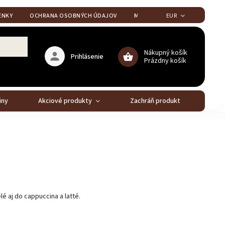
ENKY
OCHRANA OSOBNÝCH ÚDAJOV
MOJA OBJEDNÁVKA
EUR
Nákupný košík
Prihlásenie
Prázdny košík
iny
Akciové produkty
Zachráň produkt
Stál
 aj do cappuccina a latté.