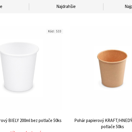
ie
Najdrahšie
Naj
Kód:
533
Baris
Poradím 
rový BIELY 200ml bez potlače
50ks
Pohár papierový KRAFT/HNEDÝ
potlače
50ks