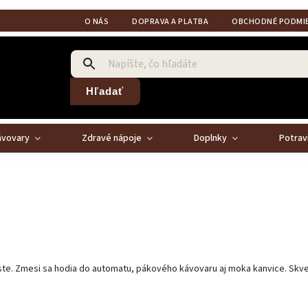
O NÁS
DOPRAVA A PLATBA
OBCHODNÉ PODMI
Hľadať
ávovary
Zdravé nápoje
Doplnky
Potrav
te. Zmesi sa hodia do automatu, pákového kávovaru aj moka kanvice. Skvelé