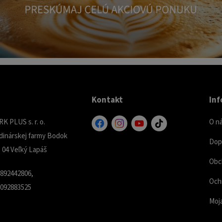
Kontakt
Inf
 PLUS s. r. o.
O n
dinárskej farmy Bodok
Dopr
 04 Veľký Lapáš
Obc
6892442806,
Och
1092883525
Moj