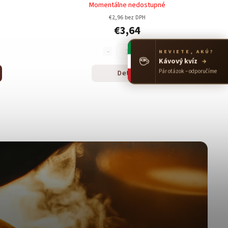
Momentálne nedostupné
€2,96 bez DPH
€3,64
NEVIETE, AKÚ?
☕
Kávový kvíz
→
Pár otázok – odporučíme
Detail