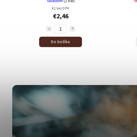
Skladom
(2 bal)
M
€2 bez DPH
€2,46
Do košíka