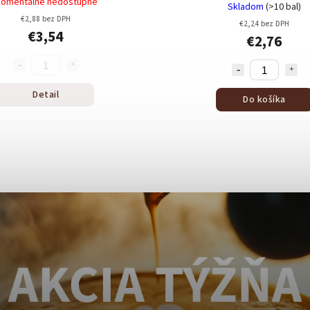
omentálne nedostupné
Skladom
(>10 bal)
€2,88 bez DPH
€2,24 bez DPH
€3,54
€2,76
Detail
Do košíka