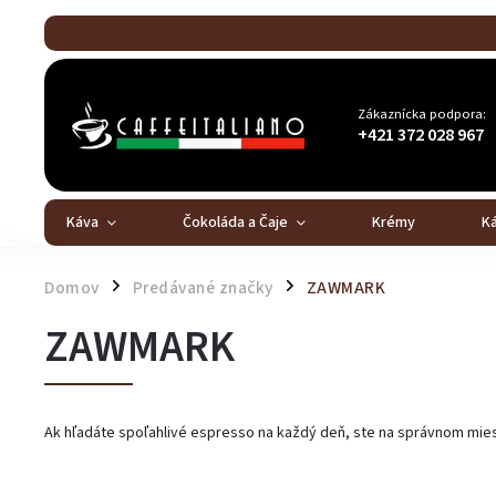
Zákaznícka podpora:
+421 372 028 967
Káva
Čokoláda a Čaje
Krémy
K
Domov
Predávané značky
ZAWMARK
/
/
ZAWMARK
Ak hľadáte spoľahlivé espresso na každý deň, ste na správnom mies