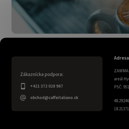
Adresa
ZAWMARK
Zákaznícka podpora:
areál Hy
+421 372 028 967
PSČ: 951
obchod@caffeitaliano.sk
48.2924
18.2137