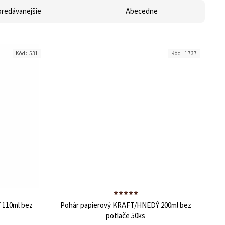
predávanejšie
Abecedne
Kód:
531
Kód:
1737
ta — poradca Caffeitaliano
s výberom kávy aj kompatibilitou
 110ml bez
Pohár papierový KRAFT/HNEDÝ 200ml bez
potlače
50ks