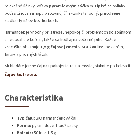
relaxačné účinky. Vďaka
pyramídovým sáčkom Tipis®
sa bylinky
počas lúhovania naplno rozvinú, čím vzniká lahodný, prirodzene
sladkastý nálev bez horkosti.
Harmanček je vhodný pri strese, nepokoji či problémoch so spánkom
a neobsahuje kofeín, takže sa hodí aj na večerné pitie. Každé
vrecúško obsahuje
1,5 g čajovej zmesi v BIO kvalite
, bez aróm,
farbív a pridaných látok.
Ak hľadáte jemný čaj na upokojenie tela aj mysle, siahnite po kolekcii
čajov Bistrotea.
Charakteristika
Typ čaju:
BIO harmančekový čaj
Forma:
pyramídové Tipis® sáčky
Balenie:
50 ks × 1,5 g