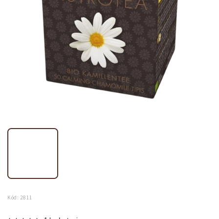
Kód:
2811