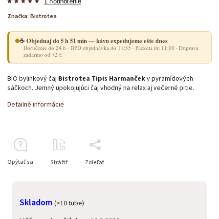
1 hodnotenie
Značka:
Bistrotea
☕ Objednaj do 5 h 51 min — kávu expedujeme ešte dnes
Doručenie do 24 h · DPD objednávka do 11:55 · Packeta do 11:00 · Doprava
zadarmo od 72 €
BIO bylinkový čaj
Bistrotea Tipis Harmanček
v pyramídových
sáčkoch. Jemný upokojujúci čaj vhodný na relax aj večerné pitie.
Detailné informácie
Opýtať sa
Strážiť
Zdieľať
Skladom
(>10 tube)