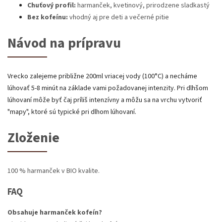
Chuťový profil:
harmanček, kvetinový, prirodzene sladkastý
Bez kofeínu:
vhodný aj pre deti a večerné pitie
Návod na prípravu
Vrecko zalejeme približne 200ml vriacej vody (100°C) a necháme
lúhovať 5-8 minút na základe vami požadovanej intenzity. Pri dlhšom
lúhovaní môže byť čaj príliš intenzívny a môžu sa na vrchu vytvoriť
"mapy", ktoré sú typické pri dlhom lúhovaní.
Zloženie
100 % harmanček v BIO kvalite.
FAQ
Obsahuje harmanček kofeín?