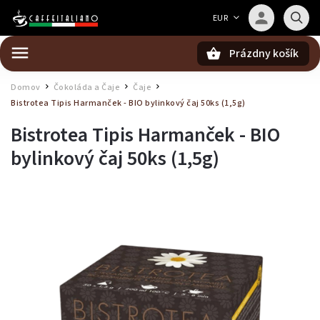
Barista — poradca Caffeitaliano
EUR
Poradím s výberom kávy aj kompatibilitou
Prázdny košík
Hľadať
Domov
Čokoláda a Čaje
Čaje
/
/
/
Bistrotea Tipis Harmanček - BIO bylinkový čaj 50ks (1,5g)
Bistrotea Tipis Harmanček - BIO
bylinkový čaj 50ks (1,5g)