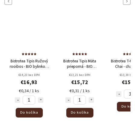
Previous
Next
Bistrotea Tipis Ružový
Bistrotea Tipis Mäta
Bistrotea T-tu
Odoslať
rooibos - BIO bylinkový
prieporná - BIO
Chai - chai 
čaj 50ks (2g)
bylinkový čaj 50ks (2g)
Powered by chaterimo
€14,23 bez DPH
€13,21 bez DPH
€13,30 bez
€16,93
€15,72
€15,
€0,34 / 1 ks
€0,31 / 1 ks
Do koš
Do košíka
Do košíka