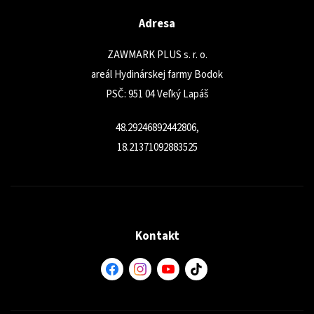
Adresa
ZAWMARK PLUS s. r. o.
areál Hydinárskej farmy Bodok
PSČ: 951 04 Veľký Lapáš
48.29246892442806,
18.21371092883525
Kontakt