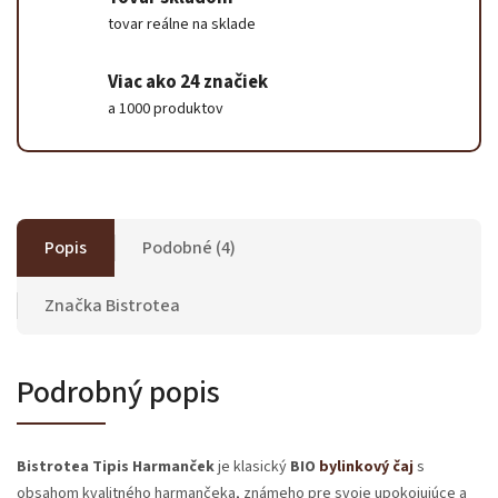
tovar reálne na sklade
Viac ako 24 značiek
a 1000 produktov
Popis
Podobné (4)
Značka
Bistrotea
Podrobný popis
Bistrotea Tipis Harmanček
je klasický
BIO
bylinkový čaj
s
obsahom kvalitného harmančeka, známeho pre svoje upokojujúce a