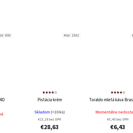
ód:
800
Kód:
2542
 4D
Pistácia krém
Toraldo mletá káva Bras
Skladom
(>10 ks)
Momentálne nedost
né
€23,28 bez DPH
€5,40 bez DPH
€28,63
€6,43