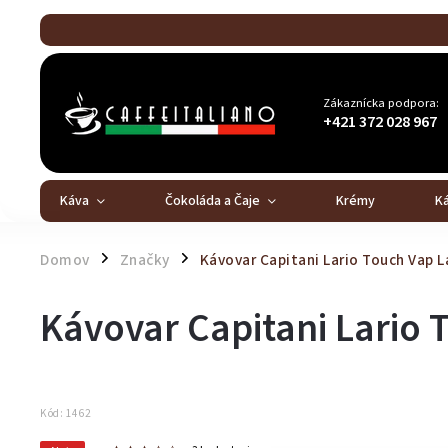
Zákaznícka podpora:
+421 372 028 967
Káva
Čokoláda a Čaje
Krémy
K
Domov
Značky
Kávovar Capitani Lario Touch Vap L
/
/
Kávovar Capitani Lario 
Kód:
1462