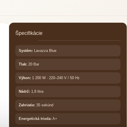
Špecifikácie
Systém:
Lavazza Blue
Tlak:
20 Bar
Výkon:
1 200 W · 220–240 V / 50 Hz
Nádrž:
1,8 litra
Zahriatie:
35 sekúnd
Energetická trieda:
A+