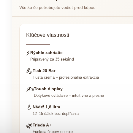
Všetko čo potrebujete vedieť pred kúpou
Kľúčové vlastnosti
⚡
Rýchle zahriatie
Pripravený za
35 sekúnd
💪
Tlak 20 Bar
Hustá créma – profesionálna extrákcia
✍
Touch display
Dotykové ovládanie – intuitívne a presné
💧
Nádrž 1,8 litra
12–15 šálok bez dopľňania
🌿
Trieda A+
Funkcia úspory energie