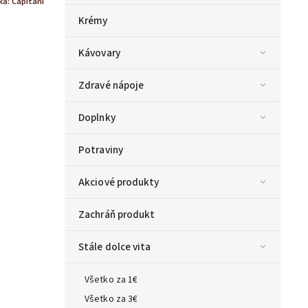
ka:
Capitani
Krémy
Kávovary
Zdravé nápoje
Doplnky
Potraviny
Akciové produkty
Zachráň produkt
Stále dolce vita
Všetko za 1€
Všetko za 3€