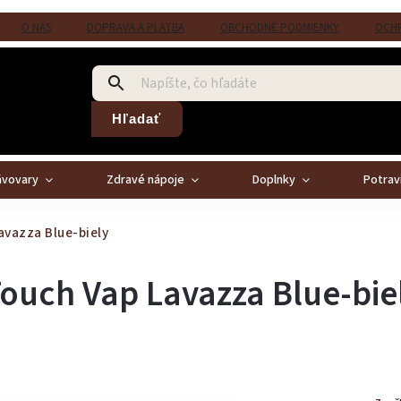
O NÁS
DOPRAVA A PLATBA
OBCHODNÉ PODMIENKY
OCHR
Hľadať
ávovary
Zdravé nápoje
Doplnky
Potrav
avazza Blue-biely
Touch Vap Lavazza Blue-bie