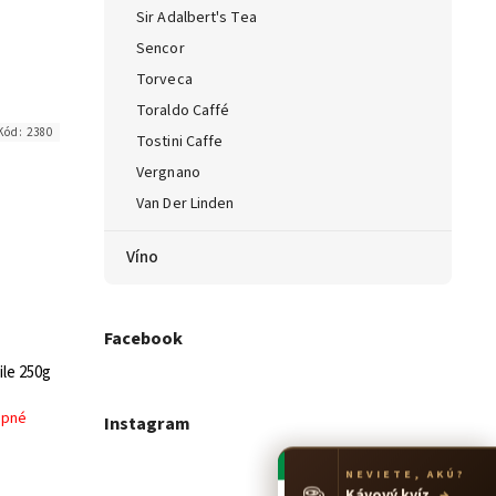
Sir Adalbert's Tea
Sencor
Torveca
Toraldo Caffé
Kód:
2380
Tostini Caffe
Vergnano
Van Der Linden
Víno
Facebook
ile 250g
upné
Instagram
NEVIETE, AKÚ?
☕
Kávový kvíz
→