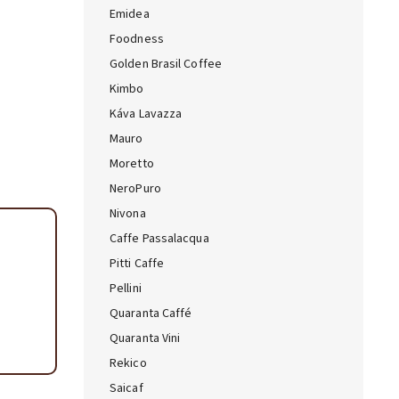
Emidea
ta — poradca Caffeitaliano
Foodness
s výberom kávy aj kompatibilitou
Golden Brasil Coffee
Kimbo
Káva Lavazza
Mauro
Moretto
NeroPuro
Nivona
Caffe Passalacqua
Pitti Caffe
Pellini
Quaranta Caffé
Quaranta Vini
Rekico
Saicaf