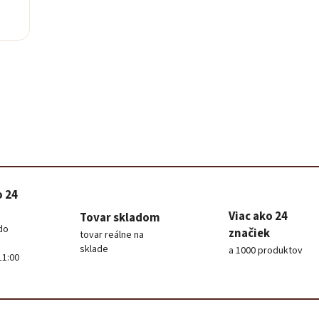
Baris
Poradím 
o 24
Viac ako 24
Tovar skladom
do
značiek
tovar reálne na
sklade
a 1000 produktov
11:00