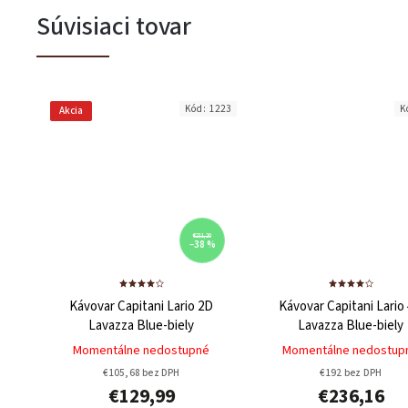
Súvisiaci tovar
Kód:
1223
K
Akcia
€211,20
–38 %
Kávovar Capitani Lario 2D
Kávovar Capitani Lario
Lavazza Blue-biely
Lavazza Blue-biely
Momentálne nedostupné
Momentálne nedostup
€105,68 bez DPH
€192 bez DPH
€129,99
€236,16