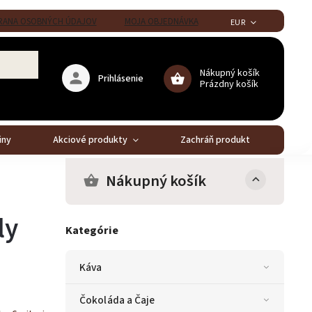
ANA OSOBNÝCH ÚDAJOV
MOJA OBJEDNÁVKA
EUR
Nákupný košík
Prihlásenie
Prázdny košík
iny
Akciové produkty
Zachráň produkt
Stál
Nákupný košík
ly
Kategórie
Káva
Čokoláda a Čaje