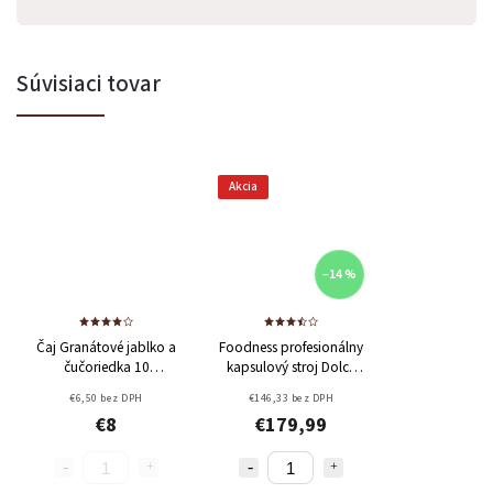
Súvisiaci tovar
Akcia
–14 %
Odoslať
Powered by chaterimo
Čaj Granátové jablko a
Foodness profesionálny
čučoriedka 10
kapsulový stroj Dolce
kapsúl/15g
Gusto
€6,50 bez DPH
€146,33 bez DPH
€8
€179,99