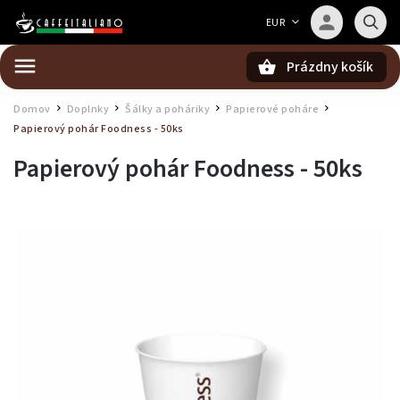
Barista — poradca Caffeitaliano
EUR
Poradím s výberom kávy aj kompatibilitou
Prázdny košík
Hľadať
Domov
Doplnky
Šálky a poháriky
Papierové poháre
/
/
/
/
Papierový pohár Foodness - 50ks
Papierový pohár Foodness - 50ks