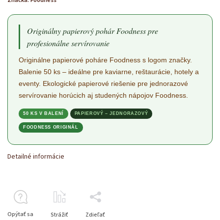
Značka:
Foodness
Originálny papierový pohár Foodness pre
profesionálne servírovanie
Originálne papierové poháre Foodness s logom značky.
Balenie 50 ks – ideálne pre kaviarne, reštaurácie, hotely a
eventy. Ekologické papierové riešenie pre jednorazové
servírovanie horúcich aj studených nápojov Foodness.
50 KS V BALENÍ
PAPIEROVÝ – JEDNORAZOVÝ
FOODNESS ORIGINÁL
Detailné informácie
Opýtať sa
Strážiť
Zdieľať