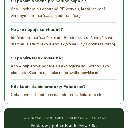
Sú poháre vhodné pre horúce nápoje?
Áno – poháre sú opatrené PE vrstvou, ktorá ich robí
vhodnými pre horúce aj studené nápoje.
Na aké nápoje sú vhodné?
Ideálne pre horúcu čokoládu Foodness, ženšenovú kávu,
matchu, zlaté mlieko alebo akýkoľvek iný Foodness nápoj.
Sú poháre recyklovateľné?
Áno – papierové poháre sú ekologickejšou voľbou ako
plastové. Skontrolujte lokálne pravidlá recyklácie.
Kde kúpiť ďalšie produkty Foodness?
Celú ponuku Foodness nájdete na caffeitaliano.sk.
FOODNESS · GOURMET · TALIANSKO · HORECA
Papierový pohár Foodness - 50ks