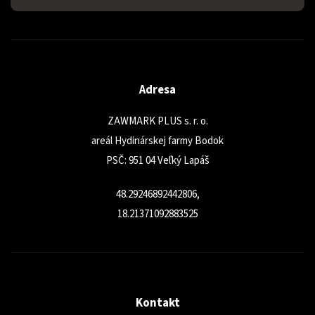
Adresa
ZAWMARK PLUS s. r. o.
areál Hydinárskej farmy Bodok
PSČ: 951 04 Veľký Lapáš
48.29246892442806,
18.21371092883525
Kontakt