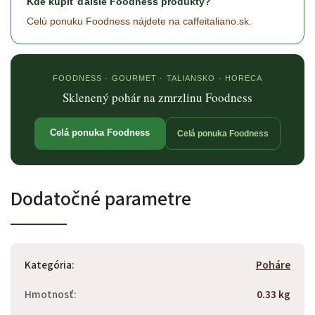
Kde kúpiť ďalšie Foodness produkty?
Celú ponuku Foodness nájdete na caffeitaliano.sk.
FOODNESS · GOURMET · TALIANSKO · HORECA
Sklenený pohár na zmrzlinu Foodness
Celá ponuka Foodness
Celá ponuka Foodness
Dodatočné parametre
Kategória
:
Poháre
Hmotnosť
:
0.33 kg