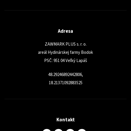
Adresa
ZAWMARK PLUS s. r. o.
areál Hydinárskej farmy Bodok
PSČ: 951 04 Veľký Lapáš
48.29246892442806,
18.21371092883525
Kontakt