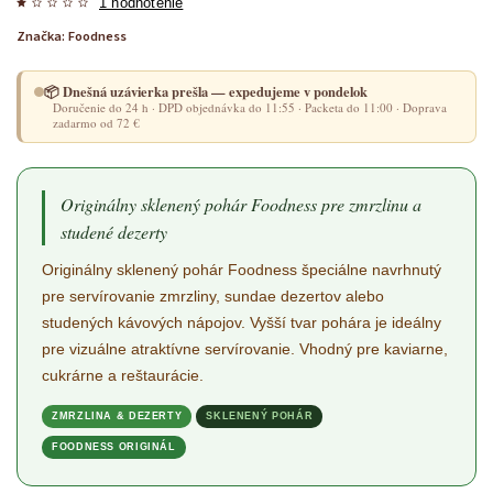
1 hodnotenie
Značka:
Foodness
📦 Dnešná uzávierka prešla — expedujeme v pondelok
Doručenie do 24 h · DPD objednávka do 11:55 · Packeta do 11:00 · Doprava
zadarmo od 72 €
Originálny sklenený pohár Foodness pre zmrzlinu a
studené dezerty
Originálny sklenený pohár Foodness špeciálne navrhnutý
pre servírovanie zmrzliny, sundae dezertov alebo
studených kávových nápojov. Vyšší tvar pohára je ideálny
pre vizuálne atraktívne servírovanie. Vhodný pre kaviarne,
cukrárne a reštaurácie.
ZMRZLINA & DEZERTY
SKLENENÝ POHÁR
FOODNESS ORIGINÁL