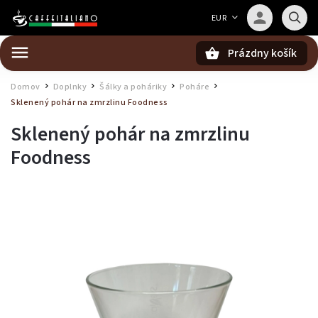
Barista — poradca Caffeitaliano
EUR
Poradím s výberom kávy aj kompatibilitou
Prázdny košík
Hľadať
Domov
Doplnky
Šálky a poháriky
Poháre
/
/
/
/
Sklenený pohár na zmrzlinu Foodness
Sklenený pohár na zmrzlinu
Foodness