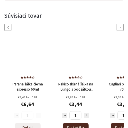
Súvisiaci tovar
Previous
Next
Odoslať
Parana šálka čierna
Rekico sklená šálka na
Cagliari poh
Powered by chaterimo
espresso 60ml
Lungo s podšálkou
70ml
75ml
€5,40 bez DPH
€2,80 bez DPH
€2,50 bez
€6,64
€3,44
€3,0
Detail
Do košíka
Do koš