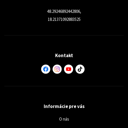
48.29246892442806,
18.21371092883525
Kontakt
Informácie pre vás
O nás