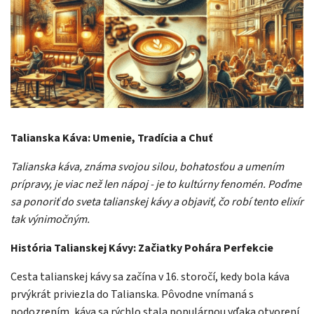
Talianska Káva: Umenie, Tradícia a Chuť
Talianska káva, známa svojou silou, bohatosťou a umením
prípravy, je viac než len nápoj - je to kultúrny fenomén. Poďme
sa ponoriť do sveta talianskej kávy a objaviť, čo robí tento elixír
tak výnimočným.
História Talianskej Kávy: Začiatky Pohára Perfekcie
Cesta talianskej kávy sa začína v 16. storočí, kedy bola káva
prvýkrát priviezla do Talianska. Pôvodne vnímaná s
podozrením, káva sa rýchlo stala populárnou vďaka otvorení