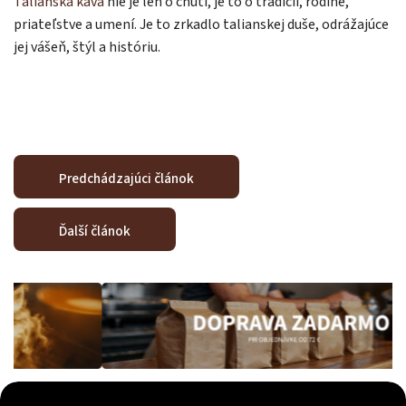
Talianska káva
nie je len o chuti, je to o tradícii, rodine,
priateľstve a umení. Je to zrkadlo talianskej duše, odrážajúce
jej vášeň, štýl a históriu.
Predchádzajúci článok
Ďalší článok
Odoslať
Powered by chaterimo