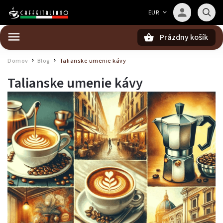
Barista — poradca Caffeitaliano
EUR
Poradím s výberom kávy aj kompatibilitou
Prázdny košík
Hľadať
Domov
Blog
Talianske umenie kávy
/
/
Talianske umenie kávy