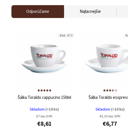
Odporúčame
Najlacnejšie
Kód:
673
K
Šálka Toraldo cappucino 150ml
Šálka Toraldo esspres
Skladom
(>10 ks)
Skladom
(>10 ks)
€7 bez DPH
€5,50 bez DPH
€8,61
€6,77