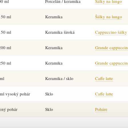
00 ml
Porcelán / keramika
Šálky na lungo
150 ml
Keramika
Šálky na lungo
150 ml
Keramika široká
Cappuccino šálky
200 ml
Keramika
Grande cappuccin
250 ml
Keramika
Grande cappuccin
 ml
Keramika / sklo
Caffe latte
ml vysoký pohár
Sklo
Caffe latte
ený pohár
Sklo
Poháre