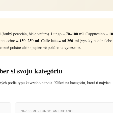
Baris
Poradím 
l
70–100 ml
10
(hrubý porcelán, biele vnútro). Lungo =
. Cappuccino =
150–250 ml
od 250 ml
cappuccino =
. Caffe latte =
(vysoký pohár alebo
nené poháre alebo papierové poháre na vynesenie.
er si svoju kategóriu
ných podľa typu kávového nápoja. Klikni na kategóriu, ktorá ti najviac
70–100 ML · LUNGO, AMERICANO