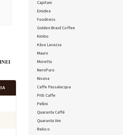
Capitani
Emidea
Foodness
Golden Brasil Coffee
Kimbo
Káva Lavazza
Mauro
 INEI
Moretto
NeroPuro
Nivona
Caffe Passalacqua
IA
Pitti Caffe
Pellini
Quaranta Caffé
Quaranta Vini
Rekico