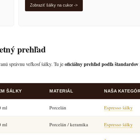
Zobraziť šálky na cukor ->
etný prehľad
oficiálny prehľad podľa štandardov
anú správnu veľkosť šálky. Tu je
EM ŠÁLKY
MATERIÁL
NAŠA KATEGÓR
0 ml
Porcelán
Espresso šálky
0 ml
Porcelán / keramika
Espresso šálky