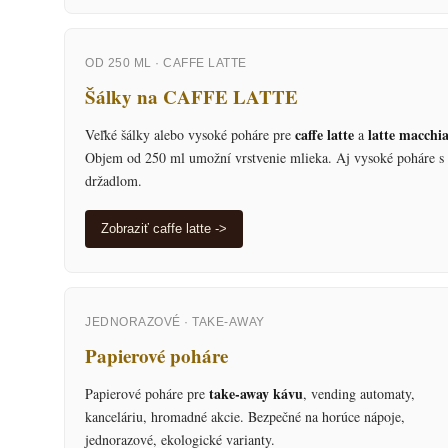
OD 250 ML · CAFFE LATTE
Šálky na CAFFE LATTE
caffe latte
latte macchi
Veľké šálky alebo vysoké poháre pre
a
Objem od 250 ml umožní vrstvenie mlieka. Aj vysoké poháre s
držadlom.
Zobraziť caffe latte ->
JEDNORAZOVÉ · TAKE-AWAY
Papierové poháre
take-away kávu
Papierové poháre pre
, vending automaty,
kanceláriu, hromadné akcie. Bezpečné na horúce nápoje,
jednorazové, ekologické varianty.