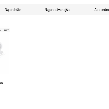
Najdrahšie
Najpredávanejšie
Abecedn
ód:
672
so