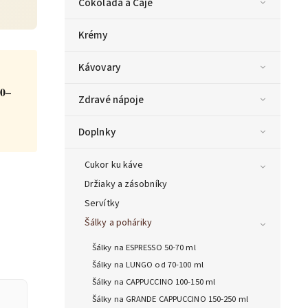
Čokoláda a Čaje
ta — poradca Caffeitaliano
Krémy
s výberom kávy aj kompatibilitou
Kávovary
0–
Zdravé nápoje
Doplnky
Cukor ku káve
Držiaky a zásobníky
Servítky
Šálky a poháriky
Šálky na ESPRESSO 50-70 ml
Šálky na LUNGO od 70-100 ml
Šálky na CAPPUCCINO 100-150 ml
Šálky na GRANDE CAPPUCCINO 150-250 ml