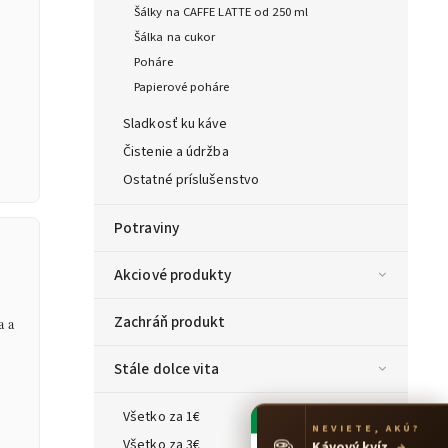
Šálky na CAFFE LATTE od 250 ml
Šálka na cukor
Poháre
Papierové poháre
Sladkosť ku káve
Čistenie a údržba
Ostatné príslušenstvo
Potraviny
Akciové produkty
Zachráň produkt
a a
Stále dolce vita
Všetko za 1€
NEVIETE, AKÚ?
☕
Všetko za 3€
Kávový kvíz
→