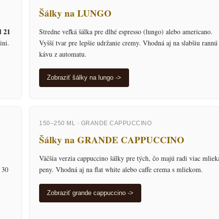
Šálky na LUNGO
d 21
Stredne veľká šálka pre dlhé espresso (lungo) alebo americano.
ini.
Vyšší tvar pre lepšie udržanie cremy. Vhodná aj na slabšiu rannú
kávu z automatu.
Zobraziť šálky na lungo ->
150–250 ML · GRANDE CAPPUCCINO
Šálky na GRANDE CAPPUCCINO
Väčšia verzia cappuccino šálky pre tých, čo majú radi viac mliek
 30
peny. Vhodná aj na flat white alebo caffe crema s mliekom.
Zobraziť grande cappuccino ->