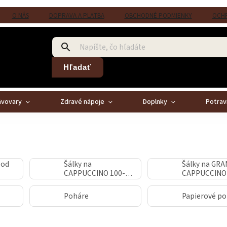
O NÁS
DOPRAVA A PLATBA
OBCHODNÉ PODMIENKY
OCHR
Hľadať
ávovary
Zdravé nápoje
Doplnky
Potrav
 od
Šálky na
Šálky na GR
CAPPUCCINO 100-
CAPPUCCINO 
150 ml
250 ml
Poháre
Papierové p