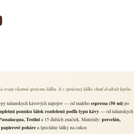
 svoju vlastnú správnu šálku. A v správnej šálke chutí dvakrát lepšie.
espressa (50 ml)
typy talianskych kávových nápojov — od malého
po
mpletnú ponuku šálok rozdelenú podľa typu kávy
— od talianskych
assalacqua, Tostini
porcelán,
a 15 ďalších značiek. Materiály:
, papierové poháre
a špeciálne šálky na cukor.