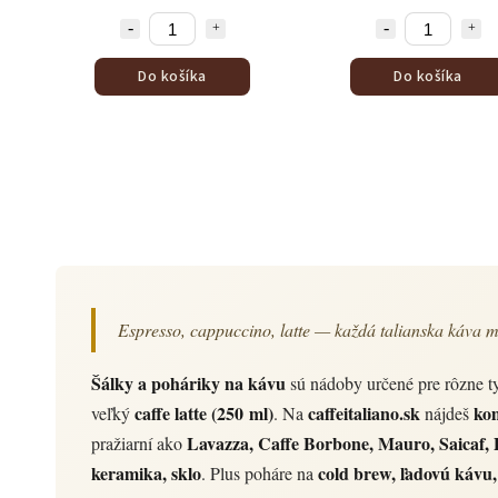
Do košíka
Do košíka
Espresso, cappuccino, latte — každá talianska káva má
Šálky a poháriky na kávu
sú nádoby určené pre rôzne 
caffe latte (250 ml)
caffeitaliano.sk
ko
veľký
. Na
nájdeš
Lavazza, Caffe Borbone, Mauro, Saicaf, P
pražiarní ako
keramika, sklo
cold brew, ľadovú kávu
. Plus poháre na