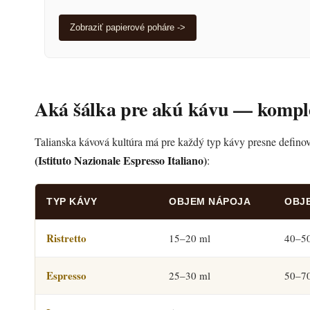
Zobraziť papierové poháre ->
Aká šálka pre akú kávu — kompl
Talianska kávová kultúra má pre každý typ kávy presne definov
(Istituto Nazionale Espresso Italiano)
:
TYP KÁVY
OBJEM NÁPOJA
OBJ
Ristretto
15–20 ml
40–5
Espresso
25–30 ml
50–7