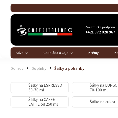
Zákaznícka podpora:
+421 372 028 967
Káva
Čokoláda a Čaje
Krémy
K
Domov
Doplnky
Šálky a poháriky
/
/
Šálky na ESPRESSO
Šálky na LUNGO
50-70 ml
70-100 ml
Šálky na CAFFE
Šálka na cukor
LATTE od 250 ml