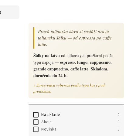
e
Pravá talianska káva si zaslúži pravú
taliansku šálku — od espressa po caffe
latte.
Šálky na kávu
od talianskych pražiarní podľa
espresso, lungo, cappuccino,
typu nápoja —
grande cappuccino, caffe latte
Skladom,
.
doručenie do 24 h.
? Sprievodca výberom podľa typu kávy pod
produktmi.
Na sklade
2
Akcia
0
Novinka
0