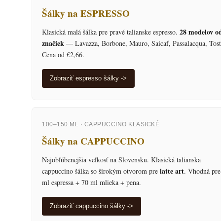
Šálky na ESPRESSO
28 modelov o
Klasická malá šálka pre pravé talianske espresso.
značiek
— Lavazza, Borbone, Mauro, Saicaf, Passalacqua, Tost
Cena od €2,66.
Zobraziť espresso šálky ->
100–150 ML · CAPPUCCINO KLASICKÉ
Šálky na CAPPUCCINO
Najobľúbenejšia veľkosť na Slovensku. Klasická talianska
latte art
cappuccino šálka so širokým otvorom pre
. Vhodná pre
ml espressa + 70 ml mlieka + pena.
Zobraziť cappuccino šálky ->