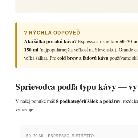
? RÝCHLA ODPOVEĎ
Aká šálka pre akú kávu?
50–70 m
Espresso a ristretto =
150 ml
(najpopulárnejšia veľkosť na Slovensku). Grande 
cold brew a ľadovú kávu
veľká šálka). Pre
používame skle
Sprievodca podľa typu kávy — vyb
8 podkategórií šálok a pohárov
V našej ponuke máš
, rozdele
vyhovuje:
50–70 ML · ESPRESSO, RISTRETTO