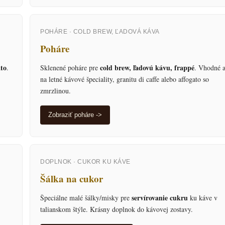
POHÁRE · COLD BREW, ĽADOVÁ KÁVA
Poháre
ato
cold brew, ľadovú kávu, frappé
.
Sklenené poháre pre
. Vhodné a
na letné kávové špeciality, granitu di caffe alebo affogato so
zmrzlinou.
Zobraziť poháre ->
DOPLNOK · CUKOR KU KÁVE
Šálka na cukor
servírovanie cukru
Špeciálne malé šálky/misky pre
ku káve v
talianskom štýle. Krásny doplnok do kávovej zostavy.