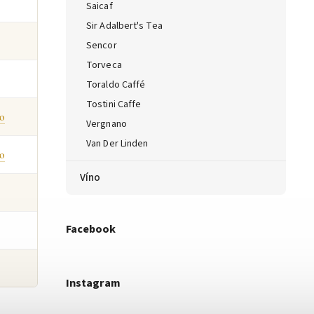
Saicaf
Sir Adalbert's Tea
Sencor
Torveca
Toraldo Caffé
Tostini Caffe
o
Vergnano
Van Der Linden
o
Víno
Facebook
Instagram