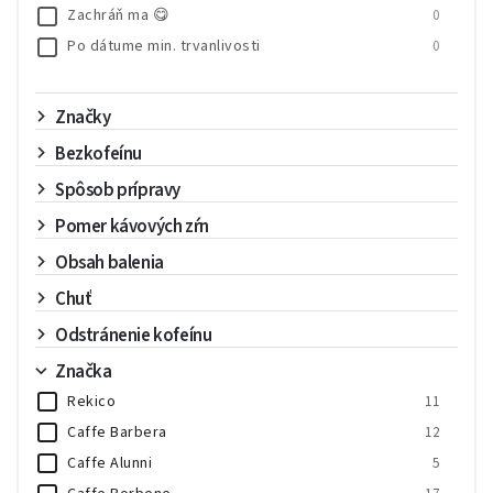
Zachráň ma 😋
0
Po dátume min. trvanlivosti
0
Značky
Bezkofeínu
Spôsob prípravy
Pomer kávových zŕn
Obsah balenia
Chuť
Odstránenie kofeínu
Značka
Rekico
11
Caffe Barbera
12
Caffe Alunni
5