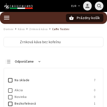
Barista — poradca Caffeitaliano
EUR
Poradím s výberom kávy aj kompatibilitou
Prázdny košík
Hľadať
Domov
Káva
Zrnková káva
Caffe Tostini
/
/
/
Zrnková káva bez kofeínu
Odporúčame
Najlacnejšie
Najdrahšie
Na sklade
7
Najpredávanejšie
Akcia
0
Abecedne
Novinka
0
Bezkofeínová
1