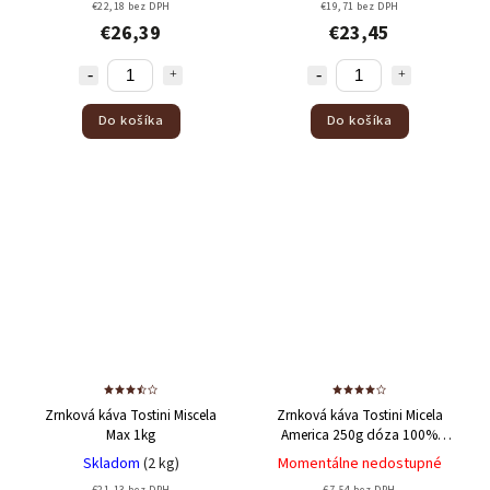
€22,18 bez DPH
€19,71 bez DPH
€26,39
€23,45
Do košíka
Do košíka
Zrnková káva Tostini Miscela
Zrnková káva Tostini Micela
Max 1kg
America 250g dóza
100%
Arabica
Skladom
(2 kg)
Momentálne nedostupné
€21,13 bez DPH
€7,54 bez DPH