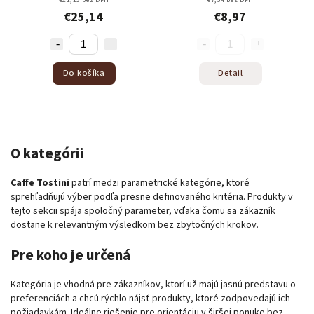
€25,14
€8,97
Do košíka
Detail
O kategórii
Caffe Tostini
patrí medzi parametrické kategórie, ktoré
sprehľadňujú výber podľa presne definovaného kritéria. Produkty v
tejto sekcii spája spoločný parameter, vďaka čomu sa zákazník
dostane k relevantným výsledkom bez zbytočných krokov.
Pre koho je určená
Kategória je vhodná pre zákazníkov, ktorí už majú jasnú predstavu o
preferenciách a chcú rýchlo nájsť produkty, ktoré zodpovedajú ich
požiadavkám. Ideálne riešenie pre orientáciu v širšej ponuke bez