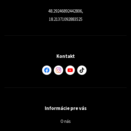
48.29246892442806,
18.21371092883525
Kontakt
Informácie pre vás
O nás