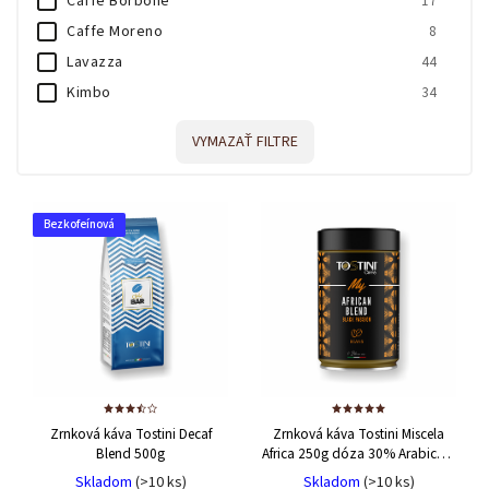
Caffe Borbone
17
Caffe Moreno
8
Lavazza
44
Kimbo
34
Vergnano
13
VYMAZAŤ FILTRE
Passalacqua
19
Mauro
24
Torveca
6
Bezkofeínová
Saicaf
10
Quaranta
14
Pitti Caffe
1
Golden Caffe
9
Caffe Cagliari
15
Caffe Toraldo
8
Caffe Tostini
8
Zrnková káva Tostini Decaf
Zrnková káva Tostini Miscela
Blend 500g
Africa 250g dóza
30% Arabica +
Caffe Intenso
1
70% Robusta
Skladom
(>10 ks)
Skladom
(>10 ks)