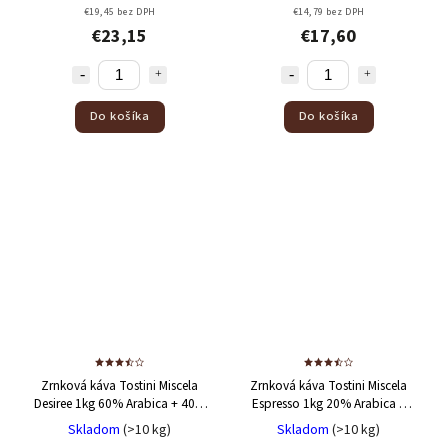
€19,45 bez DPH
€14,79 bez DPH
€23,15
€17,60
Do košíka
Do košíka
Zrnková káva Tostini Miscela
Zrnková káva Tostini Miscela
Desiree 1kg
60% Arabica + 40%
Espresso 1kg
20% Arabica +
Robusta
80% Robusta
Skladom
(>10 kg)
Skladom
(>10 kg)