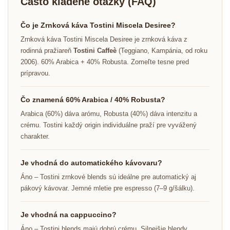
Často kladené otázky (FAQ)
Čo je Zrnková káva Tostini Miscela Desiree?
Zrnková káva Tostini Miscela Desiree je zrnková káva z
rodinná pražiareň
Tostini Caffeè
(Teggiano, Kampánia, od roku
2006). 60% Arabica + 40% Robusta. Zomeľte tesne pred
prípravou.
Čo znamená 60% Arabica / 40% Robusta?
Arabica (60%) dáva arómu, Robusta (40%) dáva intenzitu a
crému. Tostini každý origin individuálne praží pre vyvážený
charakter.
Je vhodná do automatického kávovaru?
Áno – Tostini zrnkové blends sú ideálne pre automatický aj
pákový kávovar. Jemné mletie pre espresso (7–9 g/šálku).
Je vhodná na cappuccino?
Áno – Tostini blends majú dobrú crému. Silnejšie blendy