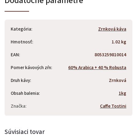
Dodatočné parametre
Kategória
:
Zrnková káva
Hmotnosť
:
1.02 kg
EAN
:
8053259810014
Pomer kávových zŕn
:
60% Arabica + 40 % Robusta
Druh kávy
:
Zrnková
Obsah balenia
:
1kg
Značka
:
Caffe Tostini
Súvisiaci tovar