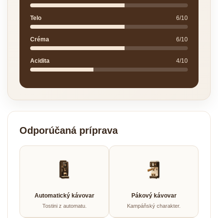
Telo
6/10
Créma
6/10
Acidita
4/10
Odporúčaná príprava
Automatický kávovar
Pákový kávovar
Tostini z automatu.
Kampáňský charakter.