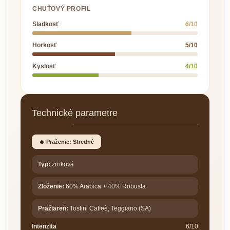
CHUŤOVÝ PROFIL
Sladkosť
6/10
Horkosť
5/10
Kyslosť
4/10
Technické parametre
🔥 Praženie: Stredné
Typ:
zrnková
Zloženie:
60% Arabica + 40% Robusta
Pražiareň:
Tostini Caffeè, Teggiano (SA)
Intenzita
6/10