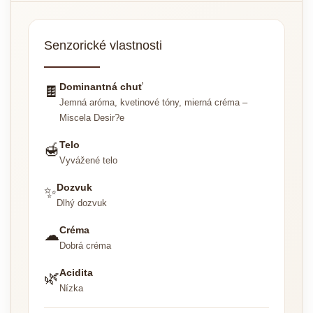
Senzorické vlastnosti
Dominantná chuť
🍫
Jemná aróma, kvetinové tóny, mierná créma –
Miscela Desir?e
Telo
🍯
Vyvážené telo
Dozvuk
✨
Dlhý dozvuk
Créma
☁
Dobrá créma
Acidita
🌿
Nízka