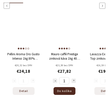
Previous
Next
ellini Aroma Oro Gusto
Mauro caffé Prestige
Lavazza Expert Aro
Intenso 1kg
80%
zrnková káva 1kg
40%
Top zrnková káva 1 
Arabica + 20% Robusta
Arabica + 60% Robusta
100% Arabica
€20,32 bez DPH
€23,38 bez DPH
€16,59 bez DPH
€24,18
€27,82
€19,74
Detail
Do košíka
Detail