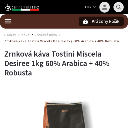
Barista — poradca Caffeitaliano
EUR
Poradím s výberom kávy aj kompatibilitou
Prázdny košík
Hľadať
Domov
Káva
Zrnková káva
/
/
/
Zrnková káva Tostini Miscela Desiree 1kg
60% Arabica + 40% Robusta
Zrnková káva Tostini Miscela
Desiree 1kg
60% Arabica + 40%
Robusta