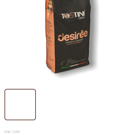
Kód:
1584