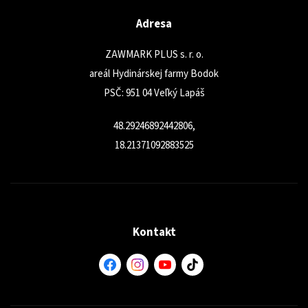
Adresa
ZAWMARK PLUS s. r. o.
areál Hydinárskej farmy Bodok
PSČ: 951 04 Veľký Lapáš
48.29246892442806,
18.21371092883525
Kontakt