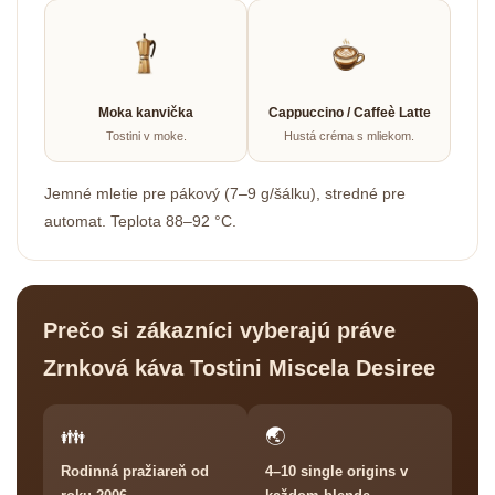
Moka kanvička
Cappuccino / Caffeè Latte
Tostini v moke.
Hustá créma s mliekom.
Jemné mletie pre pákový (7–9 g/šálku), stredné pre
automat. Teplota 88–92 °C.
Prečo si zákazníci vyberajú práve
Zrnková káva Tostini Miscela Desiree
👪
🌏
Rodinná pražiareň od
4–10 single origins v