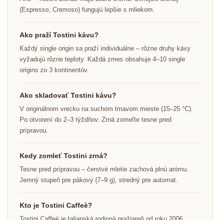
(Espresso, Cremoso) fungujú lepšie s mliekom.
Ako praží Tostini kávu?
Každý single origin sa praží individuálne – rôzne druhy kávy
vyžadujú rôzne teploty. Každá zmes obsahuje 4–10 single
origins zo 3 kontinentóv.
Ako skladovať Tostini kávu?
V originálnom vrecku na suchom tmavom mieste (15–25 °C).
Po otvorení do 2–3 týždňov. Zrná zomeľte tesne pred
prípravou.
Kedy zomleť Tostini zrná?
Tesne pred prípravou – čerstvé mletie zachová plnú arómu.
Jemný stupeň pre pákový (7–9 g), stredný pre automat.
Kto je Tostini Caffeè?
Tostini Caffeè je talianská rodinná pražiareň od roku 2006,