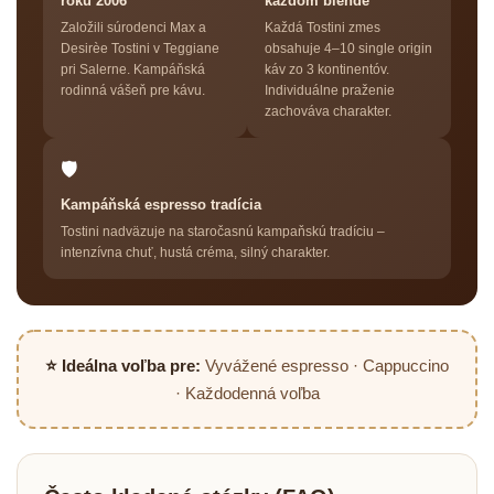
roku 2006
každom blende
Založili súrodenci Max a
Každá Tostini zmes
Desirèe Tostini v Teggiane
obsahuje 4–10 single origin
pri Salerne. Kampáňská
káv zo 3 kontinentóv.
rodinná vášeň pre kávu.
Individuálne praženie
zachováva charakter.
🛡
Kampáňská espresso tradícia
Tostini nadväzuje na staročasnú kampaňskú tradíciu –
intenzívna chuť, hustá créma, silný charakter.
⭐ Ideálna voľba pre:
Vyvážené espresso · Cappuccino
· Každodenná voľba