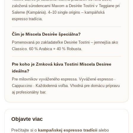
založená súrodencami Maxom a Desirèe Tostini v Teggiane pri
Salerne (Kampánia). 4–10 single origins – kampáňská
espresso tradícia.
Čím je Miscela Desirèe špeciálna?
Pomenovaná po zakladateľke Desirèe Tostini – jemnejšia ako
Classico. 60 % Arabica + 40 % Robusta.
Pre koho je Zrnková káva Tostini Miscela Desiree
ideálna?
Pre milovníkov vyváženého espressa. Vyvážené espresso ·
Cappuccino · Každodenná voľba. Vhodná pre domácu prípravu
aj profesionálny bar.
Objavte viac
Prečítajte si o
kampaňskej espresso tradícii
alebo