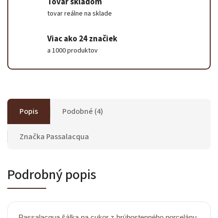
Tovar skladom
tovar reálne na sklade
Viac ako 24 značiek
a 1000 produktov
Popis
Podobné (4)
Značka
Passalacqua
Podrobný popis
Passalacqua šálka na cukor z hrúbostenného porcelánu