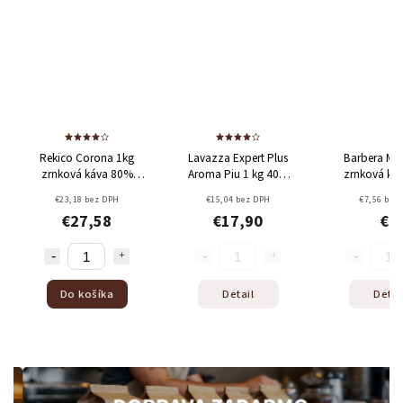
Odoslať
Powered by chaterimo
Rekico Corona 1kg
Lavazza Expert Plus
Barbera Ma
zrnková káva
80%
Aroma Piu 1 kg
40%
zrnková ká
Arabica + 20% Robusta
Arabica + 60% Robusta
Arabica + 30%
€23,18 bez DPH
€15,04 bez DPH
€7,56 bez
€27,58
€17,90
€9
Do košíka
Detail
Detai