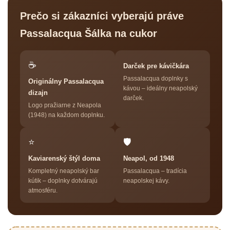
Prečo si zákazníci vyberajú práve
Passalacqua Šálka na cukor
☕
Darček pre kávičkára
Passalacqua doplnky s
Originálny Passalacqua
kávou – ideálny neapolský
dizajn
darček.
Logo pražiarne z Neapola
(1948) na každom doplnku.
⭐
🛡
Kaviarenský štýl doma
Neapol, od 1948
Kompletný neapolský bar
Passalacqua – tradícia
kútik – doplnky dotvárajú
neapolskej kávy.
atmosféru.