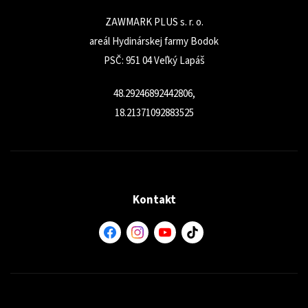
ZAWMARK PLUS s. r. o.
areál Hydinárskej farmy Bodok
PSČ: 951 04 Veľký Lapáš
48.29246892442806,
18.21371092883525
Kontakt