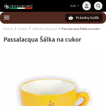
Barista — poradca Caffeitaliano
EUR
Poradím s výberom kávy aj kompatibilitou
Prázdny košík
Hľadať
Domov
Značky
Caffe Passalacqua
Passalacqua Šálka na cukor
/
/
/
Passalacqua Šálka na cukor