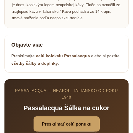
je dnes ikonickým logom neapolskej kávy. Tlače ho označili za
„najlepšiu kávu v Taliansku.“ Káva pochádza zo 14 krajín,
tmavé praženie podľa neapolskej tradície.
Objavte viac
Preskúmajte
celú kolekciu Passalacqua
alebo si pozrite
všetky šálky a doplnky
.
PASSALACQUA — NEAPOL, TALIANSKO OD ROKU
1948
Passalacqua Šálka na cukor
Preskúmať celú ponuku