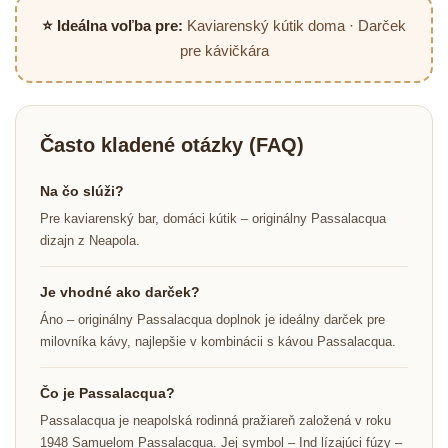
⭐ Ideálna voľba pre:
Kaviarenský kútik doma · Darček
pre kávičkára
Často kladené otázky (FAQ)
Na čo slúži?
Pre kaviarenský bar, domáci kútik – originálny Passalacqua
dizajn z Neapola.
Je vhodné ako darček?
Áno – originálny Passalacqua doplnok je ideálny darček pre
milovníka kávy, najlepšie v kombinácii s kávou Passalacqua.
Čo je Passalacqua?
Passalacqua je neapolská rodinná pražiareň založená v roku
1948 Samuelom Passalacqua. Jej symbol – Ind lízajúci fúzy –