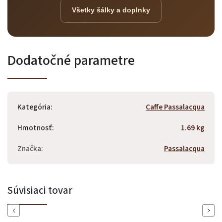
Všetky šálky a doplnky
Dodatočné parametre
Kategória
:
Caffe Passalacqua
Hmotnosť
:
1.69 kg
Značka
:
Passalacqua
Súvisiaci tovar
Previous
Next