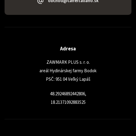
obchod@caffeitaliano.sk
Adresa
ZAWMARK PLUS s. r. o.
areál Hydinárskej farmy Bodok
PSČ: 951 04 Veľký Lapáš
48.29246892442806,
18.21371092883525