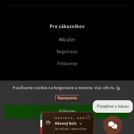
Pre zákazníkov
Môj účet
Registrácia
Prihlásenie
Používame cookies na fungovanie a meranie. Viac info tu.
tu
.
Copyright 2026
Caffeitaliano
. Všetky práva vyhradené.
Nastavenie
Upraviť nastavenie cookies
Poradíme s kávou
Súhlasím
×
NEVIETE, AKÚ?
☕
Kávový kvíz
→
Odmietnuť
Pár otázok – odporučíme