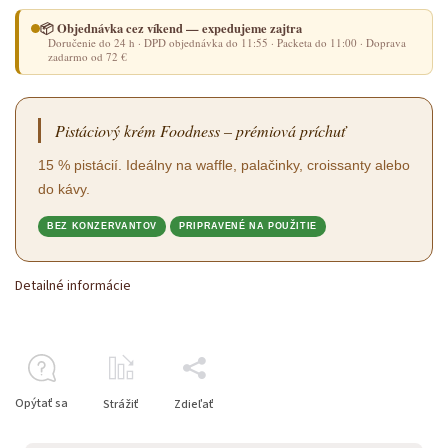
📦 Objednávka cez víkend — expedujeme zajtra
Doručenie do 24 h · DPD objednávka do 11:55 · Packeta do 11:00 · Doprava
zadarmo od 72 €
Pistáciový krém Foodness – prémiová príchuť
15 % pistácií. Ideálny na waffle, palačinky, croissanty alebo
do kávy.
BEZ KONZERVANTOV
PRIPRAVENÉ NA POUŽITIE
Detailné informácie
Opýtať sa
Strážiť
Zdieľať