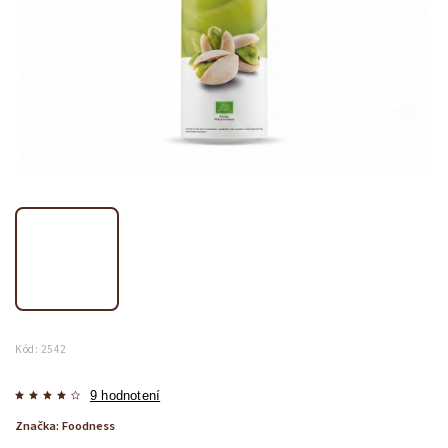
Kód:
2542
9 hodnotení
Značka:
Foodness