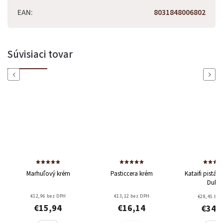
EAN
:
8031848006802
Súvisiaci tovar
Previous
Next
Odoslať
Powered by chaterimo
Marhuľový krém
Pasticcera krém
Kataifi pistác
Duba
€12,96 bez DPH
€13,12 bez DPH
€28,45 bez
€15,94
€16,14
€34,