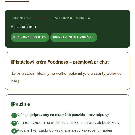
FOODNESS ·
GOURMET
· TALIANSKO · HORECA
Pistácia krém
BEZ KONZERVANTOV
PRIPRAVENÉ NA POUŽITIE
Pistáciový krém Foodness – prémiová príchuť
15 % pistácií. Ideálny na waffle, palačinky, croissanty alebo do
kávy.
Použitie
Krém je
pripravený na okamžité použitie
– bez prípravy
1
Naneste lyžičkou na waffle, palačinky, croissanty alebo dezerty
2
Pridajte 1–2 lyžičky do kávy, latte alebo kakaového nápoja
3