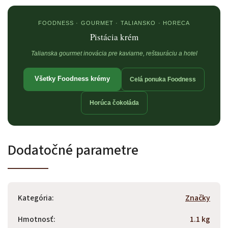
FOODNESS · GOURMET · TALIANSKO · HORECA
Pistácia krém
Talianska gourmet inovácia pre kaviarne, reštauráciu a hotel
Všetky Foodness krémy
Celá ponuka Foodness
Horúca čokoláda
Dodatočné parametre
Kategória
:
Značky
Hmotnosť
:
1.1 kg