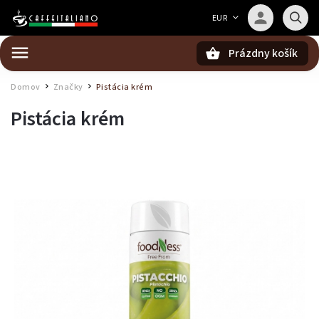
Barista — poradca Caffeitaliano
EUR
Poradím s výberom kávy aj kompatibilitou
Prázdny košík
Hľadať
Domov
Značky
Pistácia krém
/
/
Pistácia krém