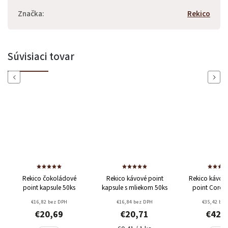
Značka
:
Rekico
Súvisiaci tovar
Previous
Next
Rekico čokoládové
Rekico kávové point
Rekico kávové
point kapsule 50ks
kapsule s mliekom 50ks
point Coron
80% Arabic
€16,82 bez DPH
€16,84 bez DPH
€35,42 bez
Robus
€20,69
€20,71
€42,