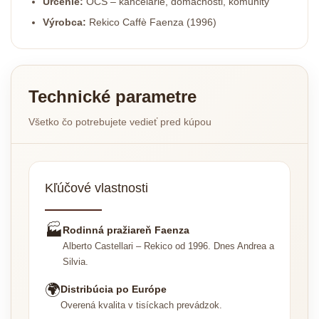
Určenie:
OCS – kancelárie, domácnosti, komunity
Výrobca:
Rekico Caffè Faenza (1996)
Technické parametre
Všetko čo potrebujete vedieť pred kúpou
Kľúčové vlastnosti
🏭
Rodinná pražiareň Faenza
Alberto Castellari – Rekico od 1996. Dnes Andrea a
Silvia.
🌍
Distribúcia po Európe
Overená kvalita v tisíckach prevádzok.