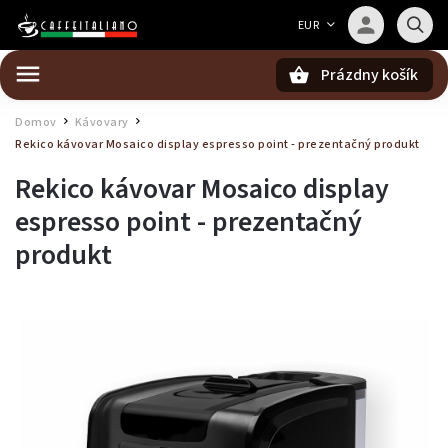
Barista — poradca Caffeitaliano
EUR
Poradím s výberom kávy aj kompatibilitou
Prázdny košík
Hľadať
Domov
Kávovary
/
/
Rekico kávovar Mosaico display espresso point - prezentačný produkt
Rekico kávovar Mosaico display
espresso point - prezentačný
produkt