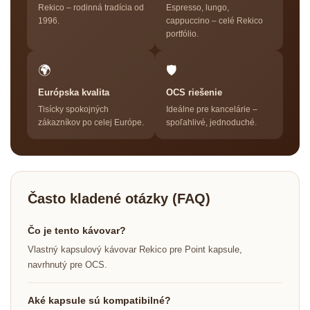
Rekico – rodinná tradícia od
Espresso, lungo,
1996.
cappuccino – celé Rekico
portfólio.
🌍
🛡
Európska kvalita
OCS riešenie
Tisícky spokojných
Ideálne pre kancelárie –
zákazníkov po celej Európe.
spoľahlivé, jednoduché.
Často kladené otázky (FAQ)
Čo je tento kávovar?
Vlastný kapsulový kávovar Rekico pre Point kapsule,
navrhnutý pre OCS.
Aké kapsule sú kompatibilné?