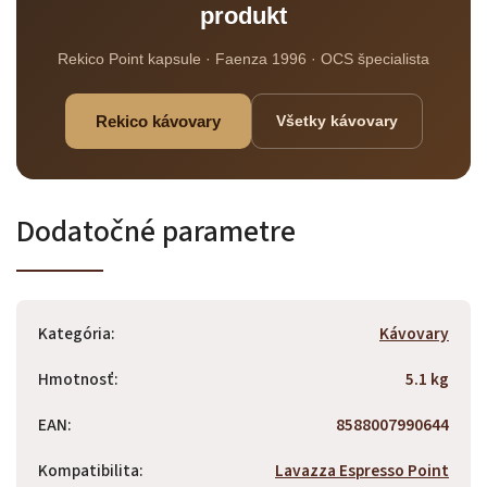
produkt
Rekico Point kapsule · Faenza 1996 · OCS špecialista
Rekico kávovary
Všetky kávovary
Dodatočné parametre
Kategória
:
Kávovary
Hmotnosť
:
5.1 kg
Odoslať
EAN
:
8588007990644
Powered by chaterimo
Kompatibilita
:
Lavazza Espresso Point