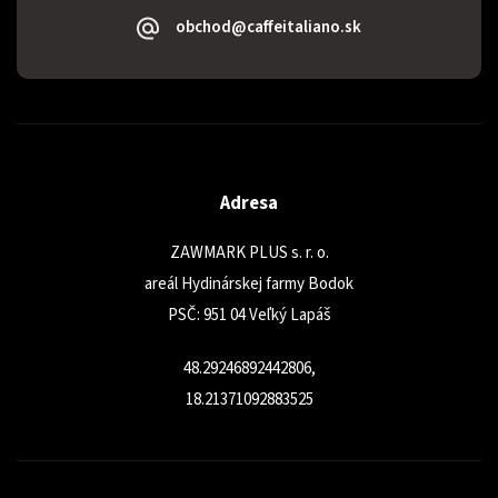
obchod@caffeitaliano.sk
Adresa
ZAWMARK PLUS s. r. o.
areál Hydinárskej farmy Bodok
PSČ: 951 04 Veľký Lapáš
48.29246892442806,
18.21371092883525