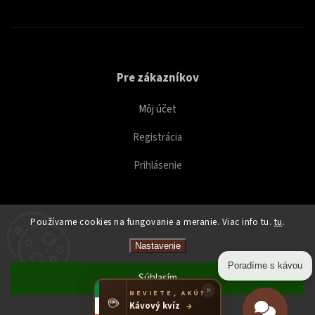
Pre zákazníkov
Môj účet
Registrácia
Prihlásenie
Používame cookies na fungovanie a meranie. Viac info tu.
tu
.
Copyright 2026
Caffeitaliano
. Všetky práva vyhradené.
Nastavenie
Upraviť nastavenie cookies
Poradíme s kávou
Súhlasím
×
NEVIETE, AKÚ?
☕
Kávový kvíz
→