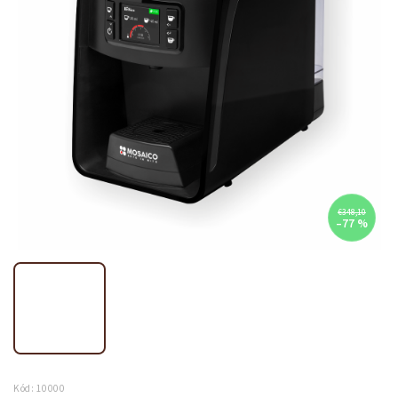
€348,10
–77 %
Kód:
10000