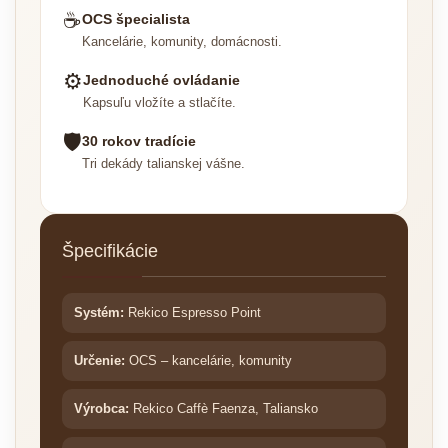
☕
OCS špecialista
Kancelárie, komunity, domácnosti.
⚙
Jednoduché ovládanie
Kapsuľu vložíte a stlačíte.
🛡
30 rokov tradície
Tri dekády talianskej vášne.
Špecifikácie
Systém:
Rekico Espresso Point
Určenie:
OCS – kancelárie, komunity
Výrobca:
Rekico Caffè Faenza, Taliansko