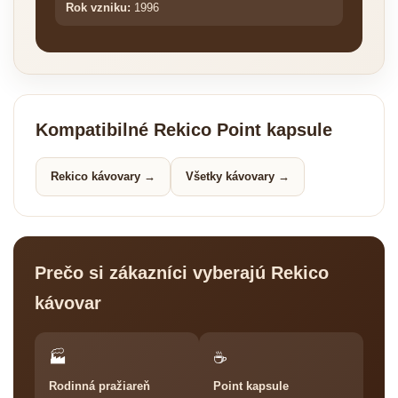
Rok vzniku:
1996
Kompatibilné Rekico Point kapsule
Rekico kávovary →
Všetky kávovary →
Prečo si zákazníci vyberajú Rekico
kávovar
🏭
☕
Rodinná pražiareň
Point kapsule