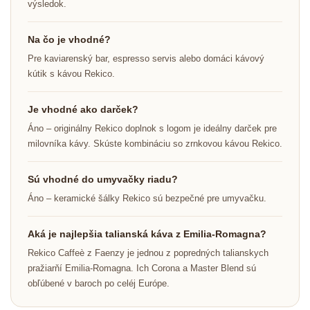
výsledok.
Na čo je vhodné?
Pre kaviarenský bar, espresso servis alebo domáci kávový
kútik s kávou Rekico.
Je vhodné ako darček?
Áno – originálny Rekico doplnok s logom je ideálny darček pre
milovníka kávy. Skúste kombináciu so zrnkovou kávou Rekico.
Sú vhodné do umyvačky riadu?
Áno – keramické šálky Rekico sú bezpečné pre umyvačku.
Aká je najlepšia talianská káva z Emilia-Romagna?
Rekico Caffeè z Faenzy je jednou z popredných talianskych
pražiarňí Emilia-Romagna. Ich Corona a Master Blend sú
obľúbené v baroch po celéj Európe.