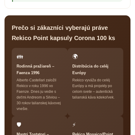
Prečo si zákazníci vyberajú práve
Rekico Point kapsuly Corona 100 ks
👪
🌍
Rodinná pražiareň –
Distribúcia do celéj
Faenza 1996
Európy
Alberto Castellari založil
Rekico vyváža do celéj
Rekico v roku 1996 vo
Európy a má projekty po
Faenze. Dnes ju vedie s
celom svete – autentická
deťmi Andreom a Silviou –
talianská káva kdekoľvek.
30 rokov talianskej kávovej
vnešie.
🛡
⚡
Mastri Tostatori –
Rekico Mosaico/Point