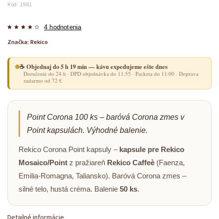
Kód:
1981
4 hodnotenia
Značka:
Rekico
☕ Objednaj do 5 h 19 min — kávu expedujeme ešte dnes
Doručenie do 24 h · DPD objednávka do 11:55 · Packeta do 11:00 · Doprava
zadarmo od 72 €
Point Corona 100 ks – baróvá Corona zmes v
Point kapsulách. Výhodné balenie.
Rekico Corona Point kapsuly –
kapsule pre Rekico
Mosaico/Point
z pražiareň
Rekico Caffeè
(Faenza,
Emilia-Romagna, Taliansko). Baróvá Corona zmes –
silné telo, hustá créma. Balenie
50 ks
.
Detailné informácie