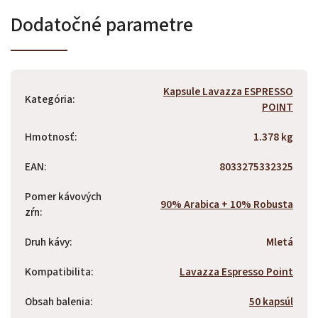
Dodatočné parametre
Odoslať
Powered by chaterimo
Kapsule Lavazza ESPRESSO
Kategória
:
POINT
Hmotnosť
:
1.378 kg
EAN
:
8033275332325
Pomer kávových
90% Arabica + 10% Robusta
zŕn
:
Druh kávy
:
Mletá
Kompatibilita
:
Lavazza Espresso Point
Obsah balenia
:
50 kapsúl