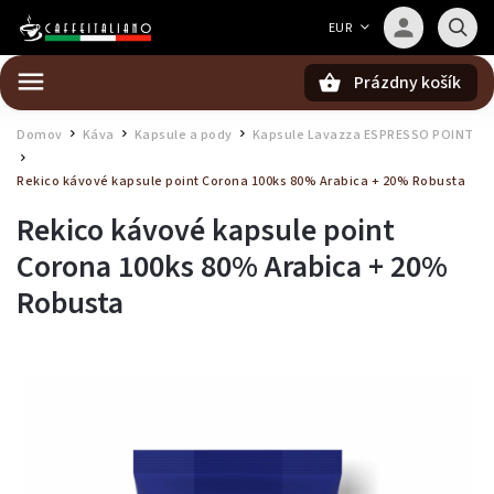
Barista — poradca Caffeitaliano
EUR
Poradím s výberom kávy aj kompatibilitou
Prázdny košík
Hľadať
Domov
Káva
Kapsule a pody
Kapsule Lavazza ESPRESSO POINT
/
/
/
/
Rekico kávové kapsule point Corona 100ks
80% Arabica + 20% Robusta
Rekico kávové kapsule point
Corona 100ks
80% Arabica + 20%
Robusta