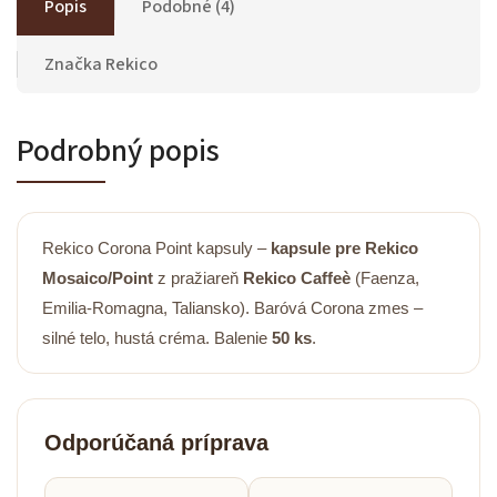
Popis
Podobné (4)
Značka
Rekico
Podrobný popis
Rekico Corona Point kapsuly –
kapsule pre Rekico
Mosaico/Point
z pražiareň
Rekico Caffeè
(Faenza,
Emilia-Romagna, Taliansko). Baróvá Corona zmes –
silné telo, hustá créma. Balenie
50 ks
.
Odporúčaná príprava