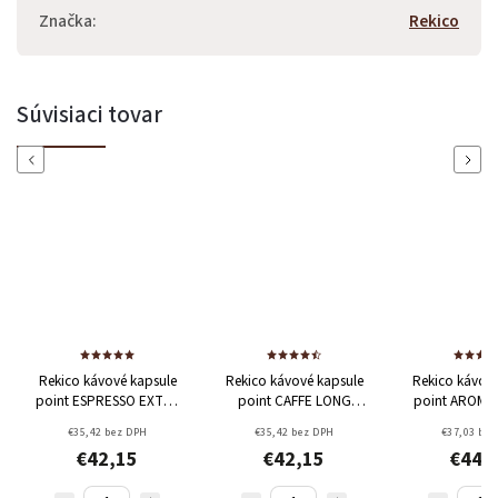
Značka
:
Rekico
Súvisiaci tovar
Previous
Next
Rekico kávové kapsule
Rekico kávové kapsule
Rekico kávové
point ESPRESSO EXTRA
point CAFFE LONG
point AROMA
100ks
100ks
SELEZIONE
€35,42 bez DPH
€35,42 bez DPH
€37,03 bez
€42,15
€42,15
€44,