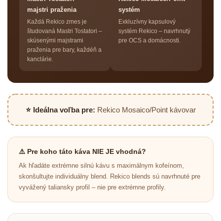
majstri praženia
systém
Každá Rekico zmes je
Exkluzívny kapsulový
študovaná Mastri Tostatori –
systém Rekico – navrhnutý
skúsenými majstrami
pre OCS a domácnosti.
praženia pre bary, každéň a
kanclárie.
⭐ Ideálna voľba pre:
Rekico Mosaico/Point kávovar
⚠️ Pre koho táto káva NIE JE vhodná?
Ak hľadáte extrémne silnú kávu s maximálnym kofeínom,
skonšultujte individuálny blend. Rekico blends sú navrhnuté pre
vyvážený taliansky profil – nie pre extrémne profily.