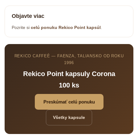
Objavte viac
Pozrite si
celú ponuku Rekico Point kapsúl
.
REKICO CAFFEÈ — FAENZA, TALIANSKO OD ROKU
1996
Rekico Point kapsuly Corona
100 ks
Preskúmať celú ponuku
Všetky kapsule