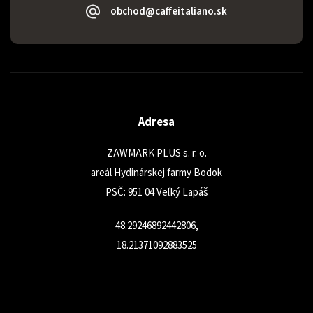
obchod@caffeitaliano.sk
Adresa
ZAWMARK PLUS s. r. o.
areál Hydinárskej farmy Bodok
PSČ: 951 04 Veľký Lapáš
48.29246892442806,
18.21371092883525