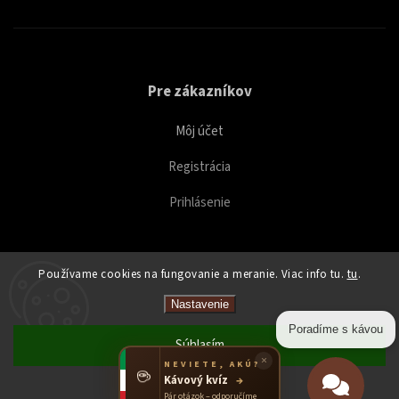
Pre zákazníkov
Môj účet
Registrácia
Prihlásenie
Používame cookies na fungovanie a meranie. Viac info tu.
tu
.
Copyright 2026
Caffeitaliano
. Všetky práva vyhradené.
Nastavenie
Upraviť nastavenie cookies
Poradíme s kávou
Súhlasím
×
NEVIETE, AKÚ?
☕
Kávový kvíz
→
Odmietnuť
Pár otázok – odporučíme