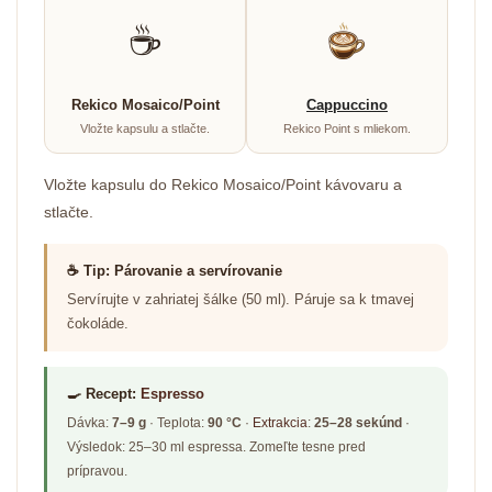
☕
Rekico Mosaico/Point
Cappuccino
Vložte kapsulu a stlačte.
Rekico Point s mliekom.
Vložte kapsulu do Rekico Mosaico/Point kávovaru a
stlačte.
☕ Tip: Párovanie a servírovanie
Servírujte v zahriatej šálke (50 ml). Páruje sa k tmavej
čokoláde.
🍳 Recept:
Espresso
Dávka:
7–9 g
· Teplota:
90 °C
·
Extrakcia
:
25–28 sekúnd
·
Výsledok: 25–30 ml espressa. Zomeľte tesne pred
prípravou.