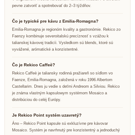
pevne zatvoriť a spotrebovať do 2–3 týždňov.
Čo je typické pre kávu z Emilia-Romagna?
Emilia-Romagna je regionóm kvality a gastronómie. Rekico zo
Faenzy kombinuje severoitalskú precíznosť s vzážou k
talianskej kávovej tradicíi. Vysledkom sú blends, ktoré sú
vyvážené, arómatické a konzistentné.
Čo je Rekico Caffeè?
Rekico Caffeè je taliansky rodinná pražiareň so sídlom vo
Faenze, Emilia-Romagna, založená v roku 1996 Albertom
Castellarim. Dnes ju vedie s deťmi Andreom a Silviou. Rekico
je známa vlastným kapsulowym systémom Mosaico a
distribúciou do celéj Európy.
Je Rekico Point systém uzavretý?
Áno – Rekico Point kapsule sú exkluzívne pre kávovar
Mosaico. Systém je navrhnutý pre konzistentný a jednoduchý