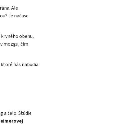
rána. Ale
ľou? Je načase
ta — poradca Caffeitaliano
s výberom kávy aj kompatibilitou
o krvného obehu,
v mozgu, čím
, ktoré nás nabudia
 a telo. Štúdie
heimerovej