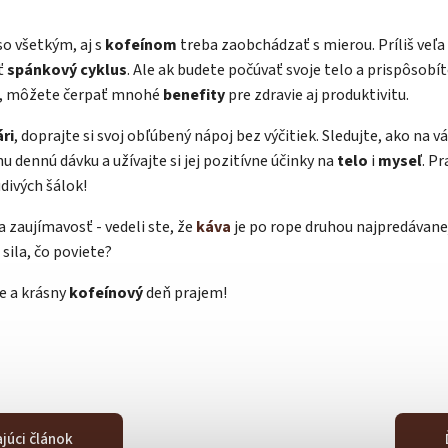
o všetkým, aj s
kofeínom
treba zaobchádzať s mierou. Príliš veľa
ť
spánkový cyklus
. Ale ak budete počúvať svoje telo a prispôsobít
ii, môžete čerpať mnohé
benefity
pre zdravie aj produktivitu.
ri
, doprajte si svoj obľúbený nápoj bez výčitiek. Sledujte, ako na v
u dennú dávku a užívajte si jej pozitívne účinky na
telo
i
myseľ
. P
divých šálok!
a zaujímavosť - vedeli ste, že
káva
je po rope druhou najpredávan
 sila, čo poviete?
e a krásny
kofeínový
deň prajem!
júci článok