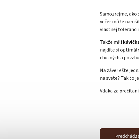
Samozrejme, ako s
večer môže naruši
vlastnej toleranc
Takže milí
kávičká
nájdite si optimáln
chutných a povzbu
Na záver ešte jedn
na svete? Tak to je
Vďaka za prečítani
Predchádza