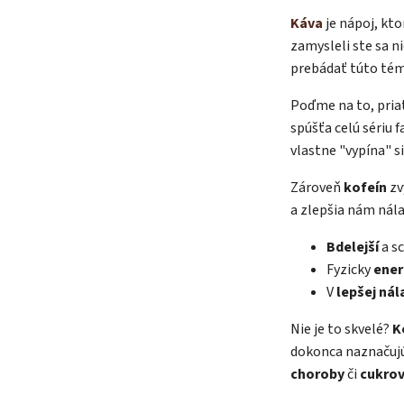
Káva
je nápoj, kto
zamysleli ste sa n
prebádať túto tém
Poďme na to, priat
spúšťa celú sériu f
vlastne "vypína" s
Zároveň
kofeín
zv
a zlepšia nám nála
Bdelejší
a s
Fyzicky
ener
V
lepšej nál
Nie je to skvelé?
K
dokonca naznačujú,
choroby
či
cukrov