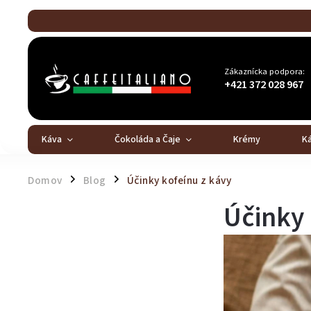
Zákaznícka podpora:
+421 372 028 967
Káva
Čokoláda a Čaje
Krémy
K
Domov
Blog
Účinky kofeínu z kávy
/
/
Účinky 