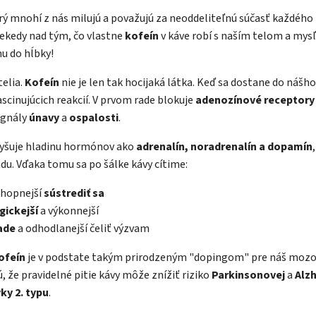
rý mnohí z nás milujú a považujú za neoddeliteľnú súčasť každého 
iekedy nad tým, čo vlastne
kofeín
v káve robí s naším telom a mys
Baris
u do hĺbky!
Poradím 
elia.
Kofeín
nie je len tak hocijaká látka. Keď sa dostane do nášh
ascinujúcich reakcií. V prvom rade blokuje
adenozínové receptory
ignály
únavy
a
ospalosti
.
yšuje hladinu hormónov ako
adrenalín, noradrenalín a dopamín
du. Vďaka tomu sa po šálke kávy cítime:
chopnejší
sústrediť sa
gickejší
a výkonnejší
ade
a odhodlanejší čeliť výzvam
ofeín
je v podstate takým prirodzeným "dopingom" pre náš mozog
 že pravidelné pitie kávy môže znížiť riziko
Parkinsonovej
a
Alz
ky 2. typu
.