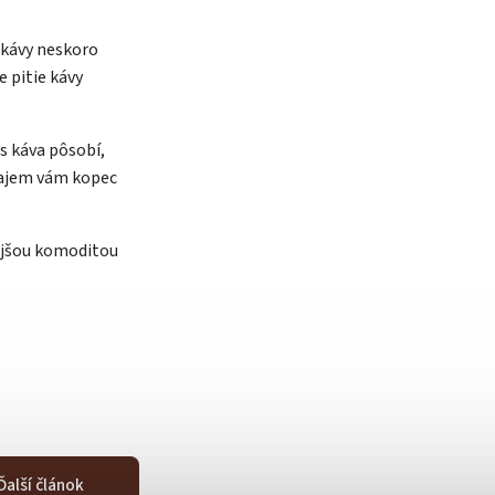
 kávy neskoro
e pitie kávy
ás káva pôsobí,
rajem vám kopec
ejšou komoditou
Ďalší článok