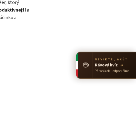
ér, ktorý
oduktívnejší
a
účinkov.
NEVIETE, AKÚ?
☕
Kávový kvíz
→
Pár otázok – odporučíme