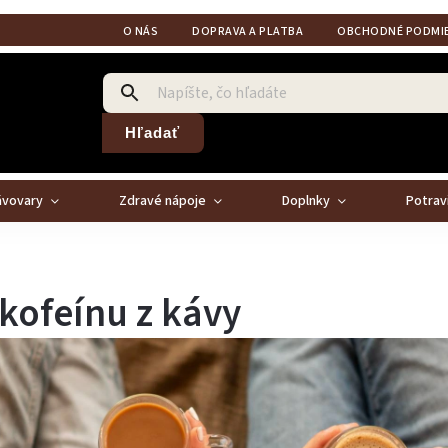
O NÁS
DOPRAVA A PLATBA
OBCHODNÉ PODMI
Hľadať
ávovary
Zdravé nápoje
Doplnky
Potrav
kofeínu z kávy