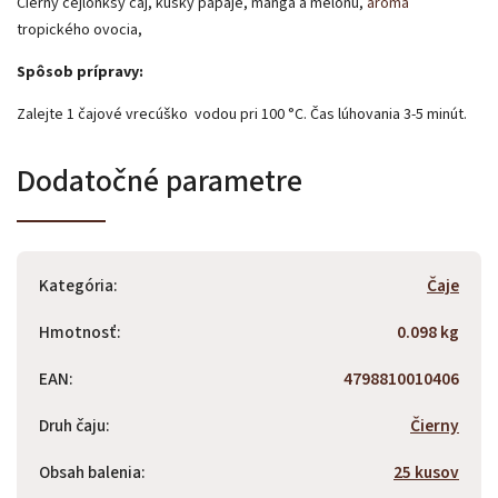
Čierny cejlónksy čaj, kúsky papáje, manga a melónu,
aróma
tropického ovocia,
Spôsob prípravy:
Zalejte 1 čajové vrecúško vodou pri 100 °C. Čas lúhovania 3-5 minút.
Dodatočné parametre
Kategória
:
Čaje
Hmotnosť
:
0.098 kg
EAN
:
4798810010406
Druh čaju
:
Čierny
Obsah balenia
:
25 kusov