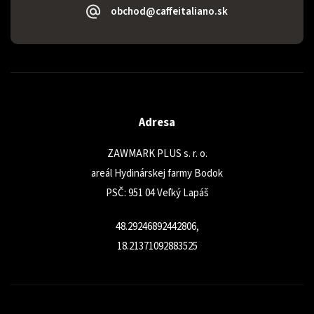
obchod@caffeitaliano.sk
Adresa
ZAWMARK PLUS s. r. o.
areál Hydinárskej farmy Bodok
PSČ: 951 04 Veľký Lapáš
48.29246892442806,
18.21371092883525