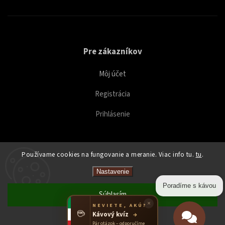
Pre zákazníkov
Môj účet
Registrácia
Prihlásenie
Používame cookies na fungovanie a meranie. Viac info tu.
tu
.
Copyright 2026
Caffeitaliano
. Všetky práva vyhradené.
Nastavenie
Upraviť nastavenie cookies
Poradíme s kávou
Súhlasím
×
NEVIETE, AKÚ?
☕
Kávový kvíz
→
Odmietnuť
Pár otázok – odporučíme