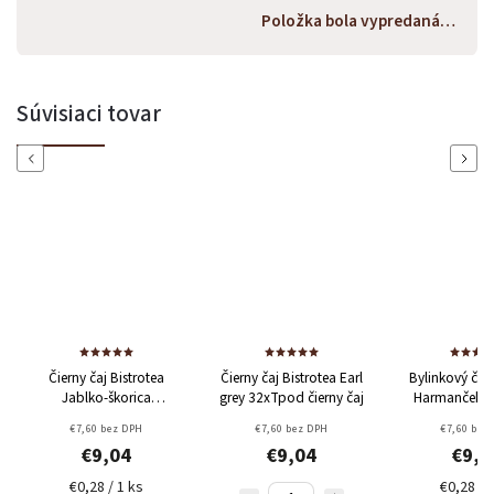
Položka bola vypredaná…
Súvisiaci tovar
Previous
Next
Čierny čaj Bistrotea
Čierny čaj Bistrotea Earl
Bylinkový čaj 
Jablko-škorica
grey 32xTpod
čierny čaj
Harmanček 
32xTpod
Minimálna
Minimálna
€7,60 bez DPH
€7,60 bez DPH
€7,60 bez
doba trvanlivosti
trvanlivosti 3
€9,04
€9,04
€9,0
30/06/2026 - čierny čaj
€0,28 / 1 ks
€0,28 / 