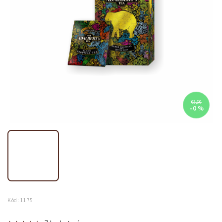
€3,60
–0 %
Kód:
1175