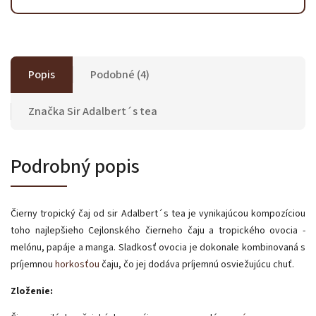
Popis
Podobné (4)
Značka
Sir Adalbert´s tea
Podrobný popis
Čierny tropický čaj od sir Adalbert´s tea je vynikajúcou kompozíciou
toho najlepšieho Cejlonského čierneho čaju a tropického ovocia -
melónu, papáje a manga. Sladkosť ovocia je dokonale kombinovaná s
príjemnou
horkosťou
čaju, čo jej dodáva príjemnú osviežujúcu chuť.
Zloženie: