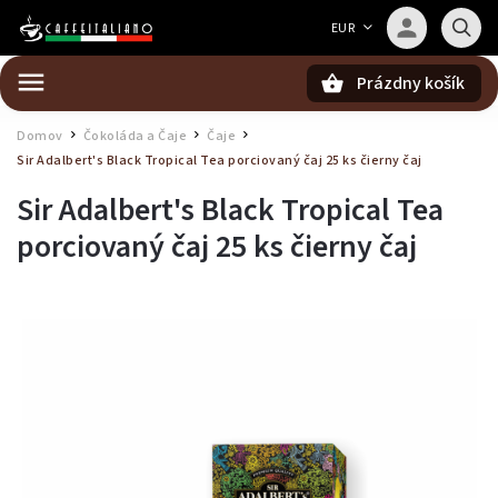
Barista — poradca Caffeitaliano
EUR
Poradím s výberom kávy aj kompatibilitou
Prázdny košík
Hľadať
Domov
Čokoláda a Čaje
Čaje
/
/
/
Sir Adalbert's Black Tropical Tea porciovaný čaj 25 ks
čierny čaj
Sir Adalbert's Black Tropical Tea
porciovaný čaj 25 ks
čierny čaj