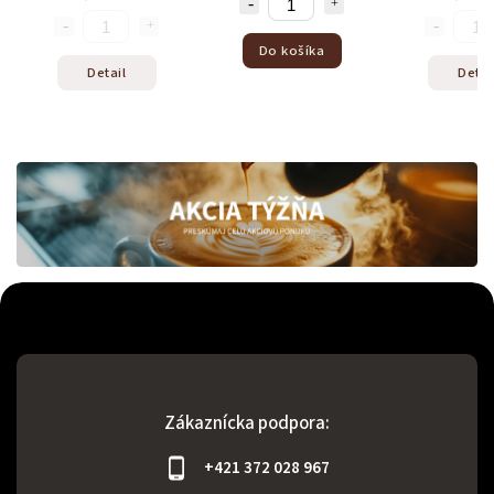
Do košíka
Detail
Detai
Odoslať
Powered by chaterimo
Zákaznícka podpora:
+421 372 028 967