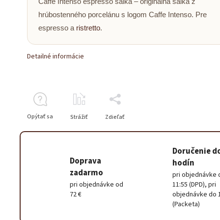
Caffe Intenso espresso šálka – originálna šálka z
hrúbostenného porcelánu s logom Caffe Intenso. Pre
espresso a
ristretto
.
Detailné informácie
Opýtať sa
Strážiť
Zdieľať
Doručenie d
Doprava
hodín
zadarmo
pri objednávke 
pri objednávke od
11:55 (DPD), pri
72 €
objednávke do 
(Packeta)