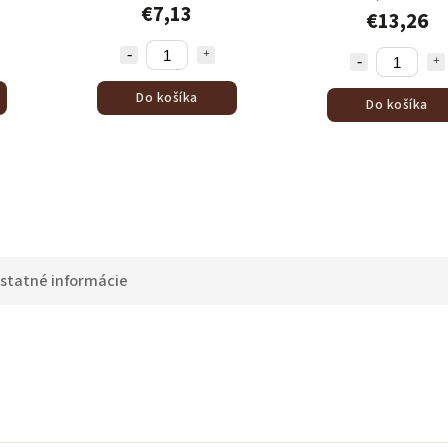
€7,13
€13,26
Do košíka
Do košíka
statné informácie