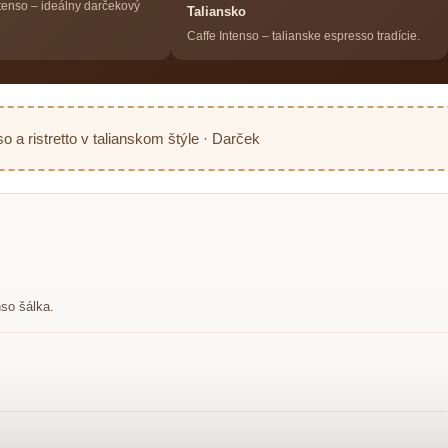
tenso – ideálny darčekový
Taliansko
Caffe Intenso – talianske espresso tradície.
o a ristretto v talianskom štýle · Darček
nso šálka.