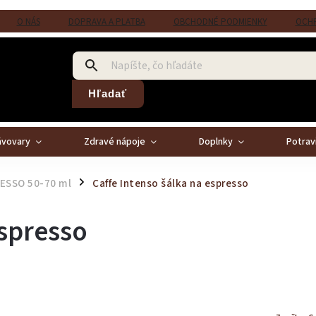
O NÁS
DOPRAVA A PLATBA
OBCHODNÉ PODMIENKY
OCHR
Hľadať
ávovary
Zdravé nápoje
Doplnky
Potrav
RESSO 50-70 ml
Caffe Intenso šálka na espresso
/
espresso