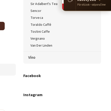
Sir Adalbert's Tea
Pár otázok – odporučíme
Sencor
Torveca
Toraldo Caffé
Tostini Caffe
Vergnano
Van Der Linden
Víno
Facebook
Instagram