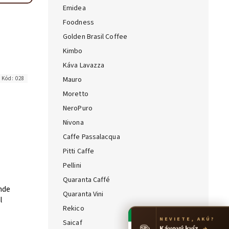
Emidea
Foodness
Golden Brasil Coffee
Kimbo
Káva Lavazza
Kód:
028
Mauro
Moretto
NeroPuro
Nivona
Caffe Passalacqua
Pitti Caffe
Pellini
Quaranta Caffé
ande
Quaranta Vini
l
Rekico
NEVIETE, AKÚ?
☕
Saicaf
Kávový kvíz
→