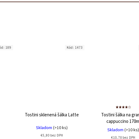
ód:
189
Kód:
1473
Tostini sklenená šálka Latte
Tostini šálka na gr
cappuccino 170m
Skladom
(>10 ks)
Skladom
(>10 ks)
€5,80 bez DPH
€10,78 bez DPH