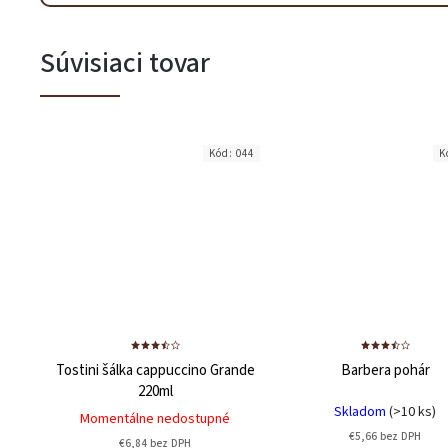
Súvisiaci tovar
Kód:
044
K
Tostini šálka cappuccino Grande
Barbera pohár
220ml
Skladom
(>10 ks)
Momentálne nedostupné
€5,66 bez DPH
€6,84 bez DPH