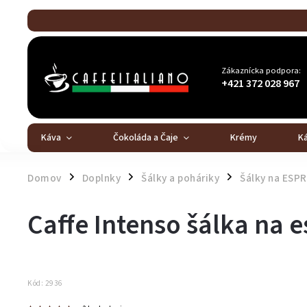
Zákaznícka podpora:
+421 372 028 967
Káva
Čokoláda a Čaje
Krémy
K
Domov
Doplnky
Šálky a poháriky
Šálky na ESP
/
/
/
Caffe Intenso šálka na 
Kód:
2936