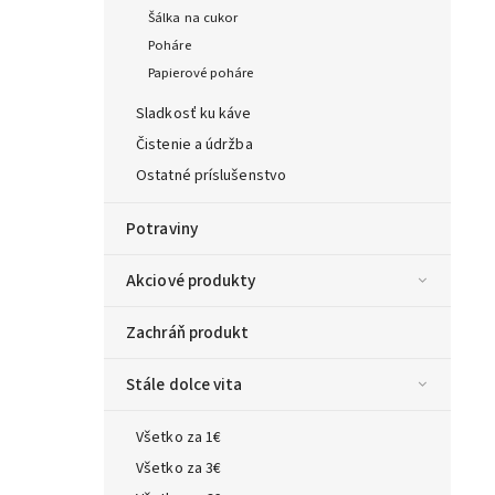
Šálka na cukor
Poháre
Papierové poháre
Sladkosť ku káve
Čistenie a údržba
Ostatné príslušenstvo
Potraviny
Akciové produkty
Zachráň produkt
Stále dolce vita
Všetko za 1€
Všetko za 3€