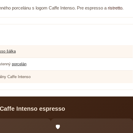
enného porcelánu s logom Caffe Intenso. Pre espresso a
ristretto
.
sso šálka
stenný
porcelán
álny Caffe Intenso
 Caffe Intenso espresso
🛡