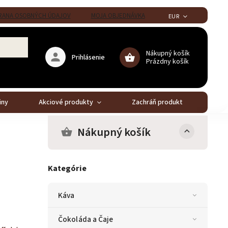
ANA OSOBNÝCH ÚDAJOV
MOJA OBJEDNÁVKA
EUR
Nákupný košík
Prihlásenie
Prázdny košík
iny
Akciové produkty
Zachráň produkt
Stál
Nákupný košík
Kategórie
Káva
Čokoláda a Čaje