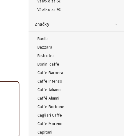
Všetko za 6€
ta — poradca Caffeitaliano
Všetko za 9€
s výberom kávy aj kompatibilitou
Značky
Barilla
Bazzara
Bistrotea
Bonini caffe
Caffe Barbera
Caffe Intenso
Caffeitaliano
Caffé Alunni
Caffe Borbone
Cagliari Caffe
Caffe Moreno
Capitani