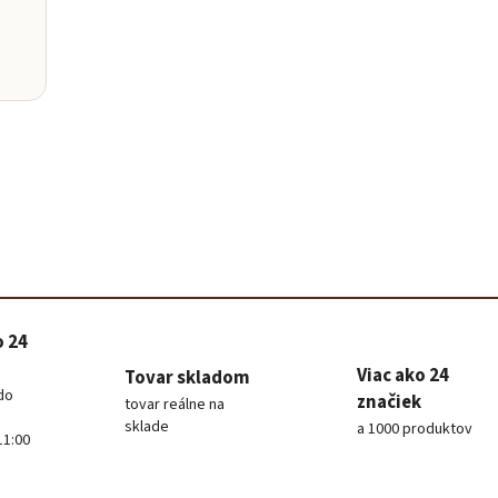
Baris
Poradím 
o 24
Viac ako 24
Tovar skladom
do
značiek
tovar reálne na
sklade
a 1000 produktov
11:00