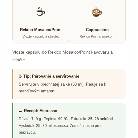
☕
Rekico Mosaico/Point
Cappuccino
Vložte kapsulu a stlačte.
Rekico Point s mliekom.
Vložte kapsulu do Rekico Mosaico/Point kávovaru a
stlačte.
☕ Tip: Párovanie a servírovanie
Servírujte v predhriatej šálke (50 ml). Páruje sa k
mandľovým amaretti.
🍳 Recept: Espresso
Dávka:
7–9 g
· Teplota:
90 °C
· Extrakcia:
25–28 sekúnd
·
Výsledok: 25–30 ml espressa. Zomeľte tesne pred
prípravou.