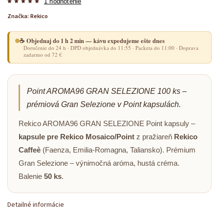
1 hodnotenie
Značka:
Rekico
☕ Objednaj do 1 h 2 min — kávu expedujeme ešte dnes
Doručenie do 24 h · DPD objednávka do 11:55 · Packeta do 11:00 · Doprava
zadarmo od 72 €
Point AROMA96 GRAN SELEZIONE 100 ks –
prémiová Gran Selezione v Point kapsulách.
Rekico AROMA96 GRAN SELEZIONE Point kapsuly –
kapsule pre Rekico Mosaico/Point
z pražiareň
Rekico
Caffeè
(Faenza, Emilia-Romagna, Taliansko). Prémium
Gran Selezione – výnimočná aróma, hustá créma.
Balenie
50 ks
.
Detailné informácie