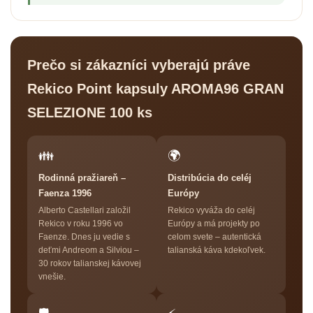
Prečo si zákazníci vyberajú práve
Rekico Point kapsuly AROMA96 GRAN
SELEZIONE 100 ks
👪
🌍
Rodinná pražiareň –
Distribúcia do celéj
Faenza 1996
Európy
Alberto Castellari založil
Rekico vyváža do celéj
Rekico v roku 1996 vo
Európy a má projekty po
Faenze. Dnes ju vedie s
celom svete – autentická
deťmi Andreom a Silviou –
talianská káva kdekoľvek.
30 rokov talianskej kávovej
vnešie.