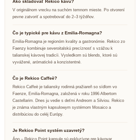
Ako skladovať Rekico kávu?
V originálnom vrecku na suchóm temnom mieste. Po otvorení
pevne zatvoriť a spotrebovať do 2–3 týždňov.
Čo je typické pre kávu z Emilia-Romagna?
Emilia-Romagna je regionóm kvality a gastronómie. Rekico zo
Faenzy kombinuje severoitalskú precíznosť s vzážou k
talianskej kávovej tradicíi. Vysledkom sú blends, ktoré sú
vyvážené, arómatické a konzistentné.
Čo je Rekico Caffeè?
Rekico Caffeè je taliansky rodinná pražiareň so sídlom vo
Faenze, Emilia-Romagna, založená v roku 1996 Albertom
Castellarim. Dnes ju vedie s deťmi Andreom a Silviou. Rekico
je známa vlastným kapsulowym systémom Mosaico a
distribúciou do celéj Európy.
Je Rekico Point systém uzavretý?
Áno – Rekico Point kapsule sú exkluzívne pre kávovar