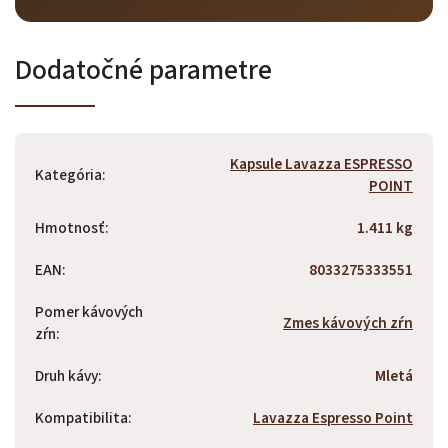
Dodatočné parametre
Odoslať
Powered by chaterimo
Kapsule Lavazza ESPRESSO
Kategória
:
POINT
Hmotnosť
:
1.411 kg
EAN
:
8033275333551
Pomer kávových
Zmes kávových zŕn
zŕn
:
Druh kávy
:
Mletá
Kompatibilita
:
Lavazza Espresso Point