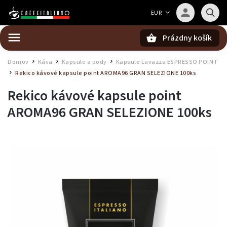
Barista — poradca Caffeitaliano
EUR
Poradím s výberom kávy aj kompatibilitou
Prázdny košík
Hľadať
Domov
Káva
Kapsule a pody
Kapsule Lavazza ESPRESSO POINT
/
/
/
Rekico kávové kapsule point AROMA96 GRAN SELEZIONE 100ks
/
Rekico kávové kapsule point
AROMA96 GRAN SELEZIONE 100ks