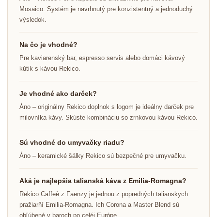
Mosaico. Systém je navrhnutý pre konzistentný a jednoduchý
výsledok.
Na čo je vhodné?
Pre kaviarenský bar, espresso servis alebo domáci kávový
kútik s kávou Rekico.
Je vhodné ako darček?
Áno – originálny Rekico doplnok s logom je ideálny darček pre
milovníka kávy. Skúste kombináciu so zrnkovou kávou Rekico.
Sú vhodné do umyvačky riadu?
Áno – keramické šálky Rekico sú bezpečné pre umyvačku.
Aká je najlepšia talianská káva z Emilia-Romagna?
Rekico Caffeè z Faenzy je jednou z popredných talianskych
pražiarňí Emilia-Romagna. Ich Corona a Master Blend sú
obľúbené v baroch po celéj Európe.