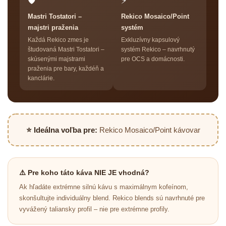
🛡
⚡
Mastri Tostatori –
Rekico Mosaico/Point
majstri praženia
systém
Každá Rekico zmes je
Exkluzívny kapsulový
študovaná Mastri Tostatori –
systém Rekico – navrhnutý
skúsenými majstrami
pre OCS a domácnosti.
praženia pre bary, každéň a
kanclárie.
⭐ Ideálna voľba pre:
Rekico Mosaico/Point kávovar
⚠️ Pre koho táto káva NIE JE vhodná?
Ak hľadáte extrémne silnú kávu s maximálnym kofeínom,
skonšultujte individuálny blend. Rekico blends sú navrhnuté pre
vyvážený taliansky profil – nie pre extrémne profily.