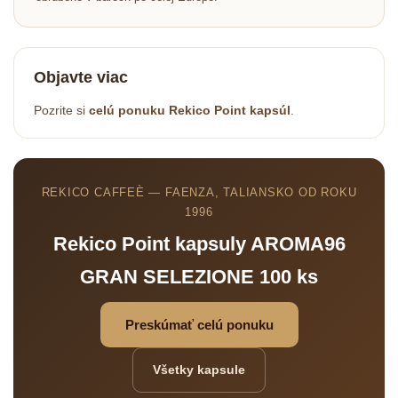
Objavte viac
Pozrite si
celú ponuku Rekico Point kapsúl
.
REKICO CAFFEÈ — FAENZA, TALIANSKO OD ROKU
1996
Rekico Point kapsuly AROMA96
GRAN SELEZIONE 100 ks
Preskúmať celú ponuku
Všetky kapsule