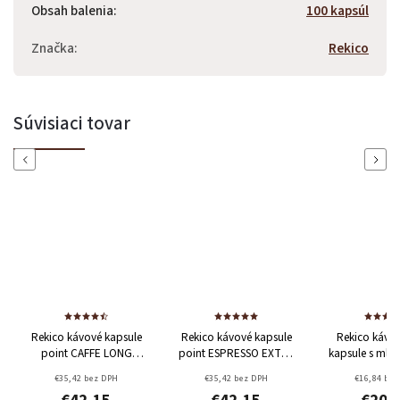
Obsah balenia
:
100 kapsúl
Značka
:
Rekico
Súvisiaci tovar
Previous
Next
Rekico kávové kapsule
Rekico kávové kapsule
Rekico kávov
point CAFFE LONG
point ESPRESSO EXTRA
kapsule s mli
100ks
100ks
€35,42 bez DPH
€35,42 bez DPH
€16,84 bez