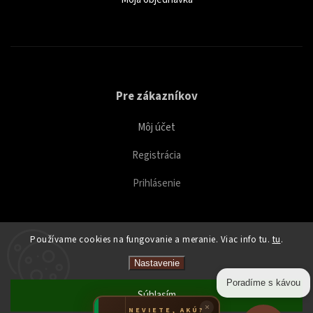
Pre zákazníkov
Môj účet
Registrácia
Prihlásenie
Používame cookies na fungovanie a meranie. Viac info tu.
tu
.
Copyright 2026
Caffeitaliano
. Všetky práva vyhradené.
Nastavenie
Upraviť nastavenie cookies
Poradíme s kávou
Súhlasím
×
NEVIETE, AKÚ?