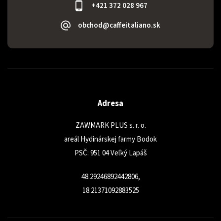
+421 372 028 967
obchod@caffeitaliano.sk
Adresa
ZAWMARK PLUS s. r. o.
areál Hydinárskej farmy Bodok
PSČ: 951 04 Veľký Lapáš
48.29246892442806,
18.21371092883525