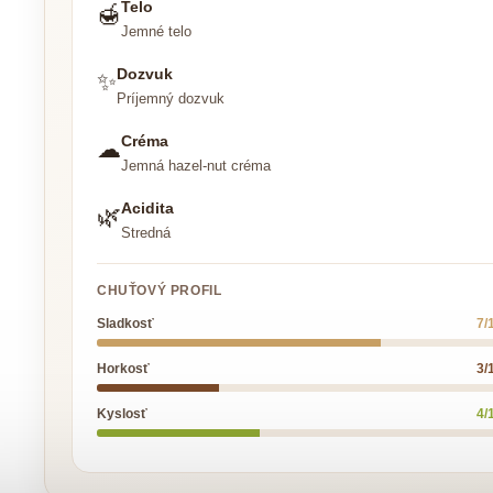
Telo
🍯
Jemné telo
Dozvuk
✨
Príjemný dozvuk
Créma
☁
Jemná hazel-nut créma
Acidita
🌿
Stredná
CHUŤOVÝ PROFIL
Sladkosť
7/
Horkosť
3/
Kyslosť
4/