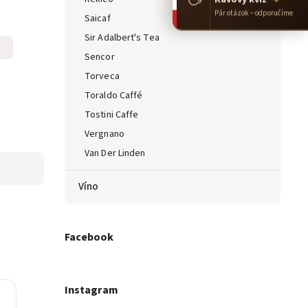
Pár otázok – odporučíme
Saicaf
Sir Adalbert's Tea
Sencor
Torveca
Toraldo Caffé
Tostini Caffe
Vergnano
Van Der Linden
Víno
Facebook
Instagram