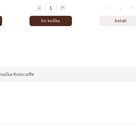
Do košíka
Detail
načka
Romcaffe