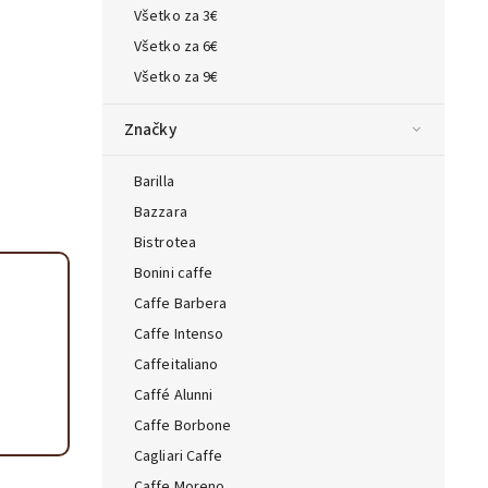
Všetko za 3€
ta — poradca Caffeitaliano
Všetko za 6€
s výberom kávy aj kompatibilitou
Všetko za 9€
Značky
Barilla
Bazzara
Bistrotea
Bonini caffe
Caffe Barbera
Caffe Intenso
Caffeitaliano
Caffé Alunni
Caffe Borbone
Cagliari Caffe
Caffe Moreno