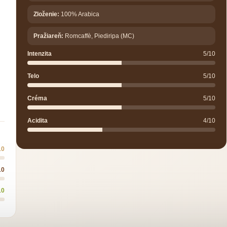
Zloženie:
100% Arabica
Pražiareň:
Romcaffè, Piediripa (MC)
Intenzita
5/10
Telo
5/10
Créma
5/10
Acidita
4/10
10
10
10