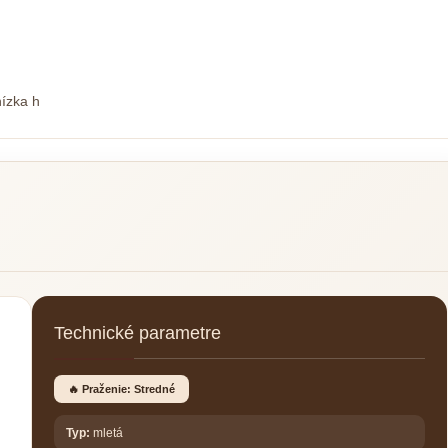
nízka h
Technické parametre
🔥 Praženie: Stredné
Typ:
mletá