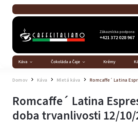
Zákaznícka podpora:
+421 372 028 967
Káva
Čokoláda a Čaje
Krémy
K
Domov
Káva
Mletá káva
Romcaffe´ Latina Esp
/
/
/
Romcaffe´ Latina Espre
doba trvanlivosti 12/10