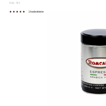
Kód:
783
1 hodnotenie