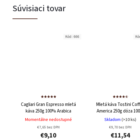
Súvisiaci tovar
Kód:
666
Kó
Cagliari Gran Espresso mletá
Mletá káva Tostini Cof
káva 250g
100% Arabica
America 250g dóza
10
Arabica
Momentálne nedostupné
Skladom
(>10 ks)
€7,65 bez DPH
€9,70 bez DPH
€9,10
€11,54