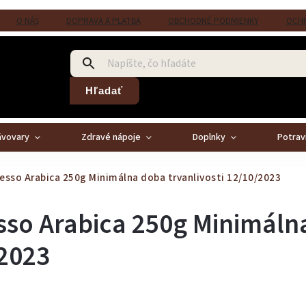
O NÁS
DOPRAVA A PLATBA
OBCHODNÉ PODMIENKY
OCHR
Hľadať
ávovary
Zdravé nápoje
Doplnky
Potrav
resso Arabica 250g
Minimálna doba trvanlivosti 12/10/2023
sso Arabica 250g
Minimáln
/2023