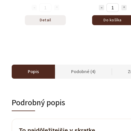
Detail
Do košíka
Popis
Podobné (4)
Z
Podrobný popis
To najdôležitejšie v skratke