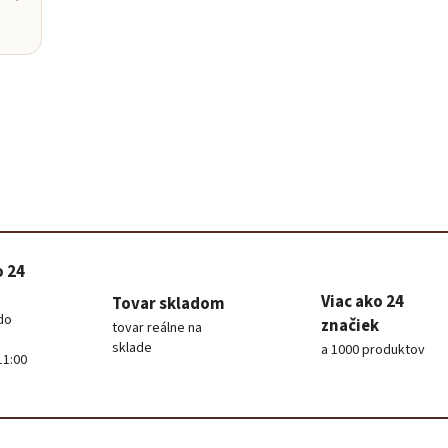
Baris
Poradím 
o 24
Viac ako 24
Tovar skladom
do
značiek
tovar reálne na
sklade
a 1000 produktov
11:00