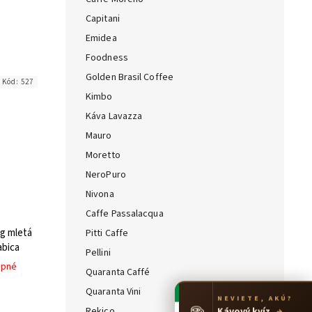
Capitani
Emidea
Foodness
Golden Brasil Coffee
Kód:
527
Kimbo
Káva Lavazza
Mauro
Moretto
NeroPuro
Nivona
Caffe Passalacqua
0g mletá
Pitti Caffe
abica
Pellini
upné
Quaranta Caffé
Quaranta Vini
NEVIETE, AKÚ?
☕
Rekico
Kávový kvíz
→