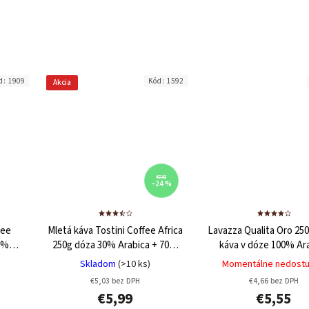
d:
1909
Kód:
1592
Akcia
€7,93
–24 %
fee
Mletá káva Tostini Coffee Africa
Lavazza Qualita Oro 25
0%
250g dóza
30% Arabica + 70%
káva v dóze
100% Ar
Robusta
Skladom
(>10 ks)
Momentálne nedost
€5,03 bez DPH
€4,66 bez DPH
€5,99
€5,55