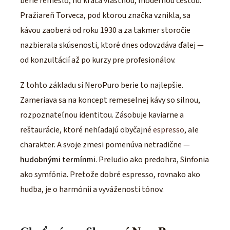
berie remeslo, no kráča vlastnou, modernou cestou.
Pražiareň Torveca, pod ktorou značka vznikla, sa
kávou zaoberá od roku 1930 a za takmer storočie
nazbierala skúsenosti, ktoré dnes odovzdáva ďalej —
od konzultácií až po kurzy pre profesionálov.
Z tohto základu si NeroPuro berie to najlepšie.
Zameriava sa na koncept remeselnej kávy so silnou,
rozpoznateľnou identitou. Zásobuje kaviarne a
reštaurácie, ktoré nehľadajú obyčajné
espresso
, ale
charakter. A svoje zmesi pomenúva netradične —
hudobnými termínmi
. Preludio ako predohra, Sinfonia
ako symfónia. Pretože dobré espresso, rovnako ako
hudba, je o harmónii a vyváženosti tónov.