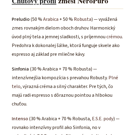
Chuťový profil
zmesí NeroPuro
Preludio
(50 %
Arabica
+ 50 %
Robusta
) — vyvážená
zmes rovnakým dielom oboch druhov. Harmonický
úvod plný tela a jemnej sladkosti, s príjemnou
crémou
.
Predohra k dokonalej šálke, ktorá funguje skvele ako
espresso aj základ pre mliečne kávy.
Sinfonia
(30 % Arabica + 70 % Robusta) —
intenzívnejšia kompozícia s prevahou Robusty.
Plné
telo
, výrazná créma a silný charakter. Pre tých, čo
majú radi espresso s dôraznou pointou a hlbokou
chuťou.
Intenso
(30 % Arabica + 70 % Robusta,
E.S.E. pody
) —
rovnako intenzívny profil ako Sinfonia, no v