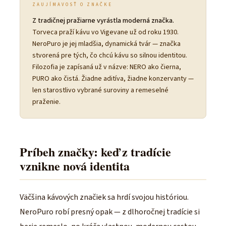
ZAUJÍMAVOSŤ O ZNAČKE
Z tradičnej pražiarne vyrástla moderná značka.
Torveca praží kávu vo Vigevane už od roku 1930.
NeroPuro je jej mladšia, dynamická tvár — značka
stvorená pre tých, čo chcú kávu so silnou identitou.
Filozofia je zapísaná už v názve: NERO ako čierna,
PURO ako čistá. Žiadne aditíva, žiadne konzervanty —
len starostlivo vybrané suroviny a remeselné
praženie.
Príbeh značky: keď z tradície
vznikne nová identita
Väčšina kávových značiek sa hrdí svojou históriou.
NeroPuro robí presný opak — z dlhoročnej tradície si