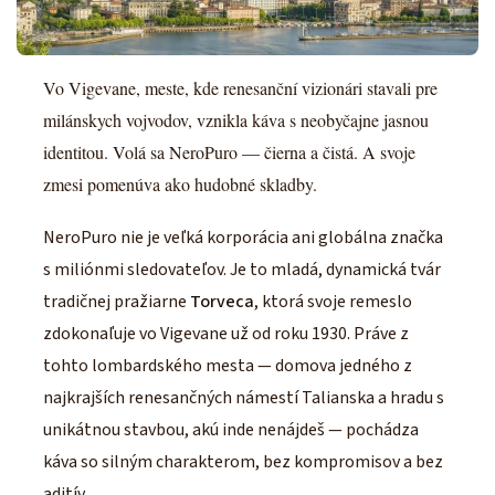
Vo Vigevane, meste, kde renesanční vizionári stavali pre
milánskych vojvodov, vznikla káva s neobyčajne jasnou
identitou. Volá sa NeroPuro — čierna a čistá. A svoje
zmesi pomenúva ako hudobné skladby.
NeroPuro nie je veľká korporácia ani globálna značka
s miliónmi sledovateľov. Je to mladá, dynamická tvár
tradičnej pražiarne
Torveca
, ktorá svoje remeslo
zdokonaľuje vo Vigevane už od roku 1930. Práve z
tohto lombardského mesta — domova jedného z
najkrajších renesančných námestí Talianska a hradu s
unikátnou stavbou, akú inde nenájdeš — pochádza
káva so silným charakterom, bez kompromisov a bez
aditív.