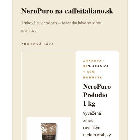
NeroPuro na caffeitaliano.sk
Zrnková aj v podoch — talianska káva so silnou
identitou.
ZRNKOVÁ KÁVA
ZRNKOVÁ ·
50
% ARABICA
+ 50%
ROBUSTA
NeroPuro
Preludio
1 kg
Vyvážená
zmes
rovnakým
dielom Arabiky