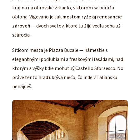
krajina na obrovské zrkadlo, v ktorom sa odráža
obloha. Vigevano je tak
mestom ryže aj renesancie
zároveň
— dvoch svetov, ktoré tu žijú vedľa seba už
stáročia.
Srdcom mesta je Piazza Ducale — námestie s
elegantnými podlubiami a freskovými fasádami, nad
ktorým z výšky bdie mohutný Castello Sforzesco. No
práve tento hrad ukrýva niečo, čo inde v Taliansku
nenájdeš.