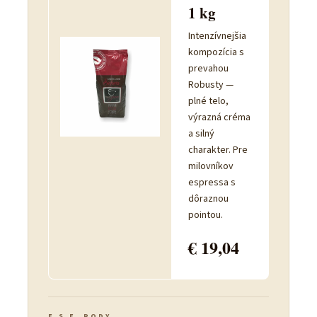
1 kg
Intenzívnejšia
kompozícia s
prevahou
Robusty —
plné telo,
výrazná créma
a silný
charakter. Pre
milovníkov
espressa s
dôraznou
pointou.
€ 19,04
Odoslať
E.S.E. PODY