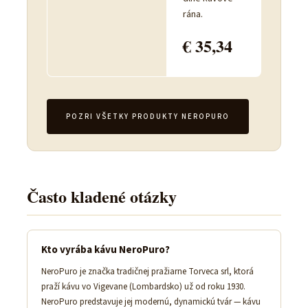
rána.
€ 35,34
POZRI VŠETKY PRODUKTY NEROPURO
Často kladené otázky
Kto vyrába kávu NeroPuro?
NeroPuro je značka tradičnej pražiarne Torveca srl, ktorá
praží kávu vo Vigevane (Lombardsko) už od roku 1930.
NeroPuro predstavuje jej modernú, dynamickú tvár — kávu