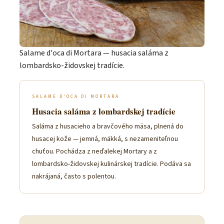
Salame d'oca di Mortara — husacia saláma z
lombardsko-židovskej tradície.
SALAME D'OCA DI MORTARA
Husacia saláma z lombardskej tradície
Saláma z husacieho a bravčového mäsa, plnená do
husacej kože — jemná, mäkká, s nezameniteľnou
chuťou. Pochádza z neďalekej Mortary a z
lombardsko-židovskej kulinárskej tradície. Podáva sa
nakrájaná, často s polentou.