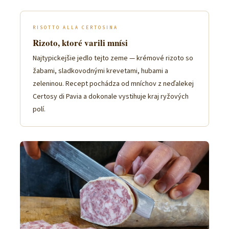
RISOTTO ALLA CERTOSINA
Rizoto, ktoré varili mnísi
Najtypickejšie jedlo tejto zeme — krémové rizoto so
žabami, sladkovodnými krevetami, hubami a
zeleninou. Recept pochádza od mníchov z neďalekej
Certosy di Pavia a dokonale vystihuje kraj ryžových
polí.