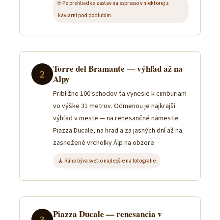
☕ Po prehliadke zastav na espresso v niektorej z
kaviarní pod podlubím
Torre del Bramante — výhľad až na
2
Alpy
Približne 100 schodov ťa vynesie k cimburiam
vo výške 31 metrov. Odmenou je najkrajší
výhľad v meste — na renesančné námestie
Piazza Ducale, na hrad a za jasných dní až na
zasnežené vrcholky Álp na obzore.
🗼 Ráno býva svetlo najlepšie na fotografie
Piazza Ducale — renesancia v
3