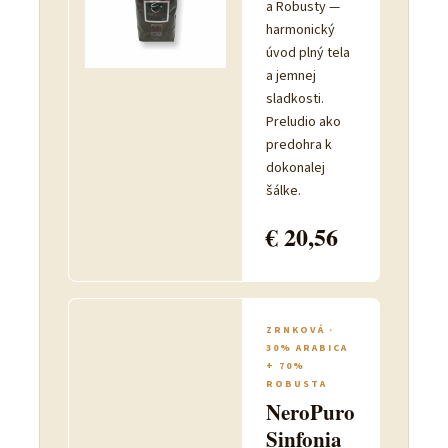
a Robusty —
harmonický
úvod plný tela
a jemnej
sladkosti.
Preludio ako
predohra k
dokonalej
šálke.
€ 20,56
ZRNKOVÁ ·
30% ARABICA
+ 70%
ROBUSTA
NeroPuro
Sinfonia