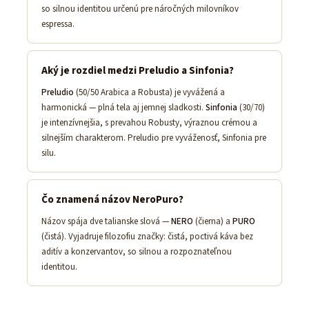
so silnou identitou určenú pre náročných milovníkov
espressa.
Aký je rozdiel medzi Preludio a Sinfonia?
Preludio
(50/50 Arabica a Robusta) je vyvážená a
harmonická — plná tela aj jemnej sladkosti.
Sinfonia
(30/70)
je intenzívnejšia, s prevahou Robusty, výraznou crémou a
silnejším charakterom. Preludio pre vyváženosť, Sinfonia pre
silu.
Čo znamená názov NeroPuro?
Názov spája dve talianske slová —
NERO
(čierna) a
PURO
(čistá). Vyjadruje filozofiu značky: čistá, poctivá káva bez
aditív a konzervantov, so silnou a rozpoznateľnou
identitou.