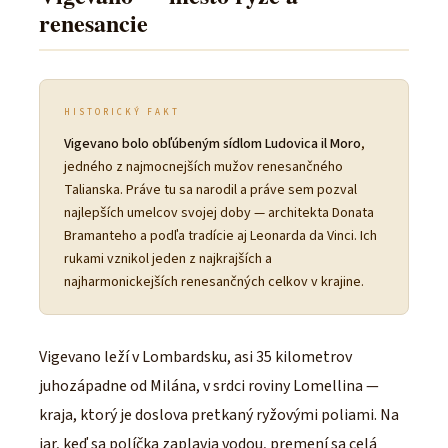
renesancie
HISTORICKÝ FAKT
Vigevano bolo obľúbeným sídlom Ludovica il Moro
,
jedného z najmocnejších mužov renesančného
Talianska. Práve tu sa narodil a práve sem pozval
najlepších umelcov svojej doby — architekta Donata
Bramanteho a podľa tradície aj Leonarda da Vinci. Ich
rukami vznikol jeden z najkrajších a
najharmonickejších renesančných celkov v krajine.
Vigevano leží v Lombardsku, asi 35 kilometrov
juhozápadne od Milána, v srdci roviny Lomellina —
kraja, ktorý je doslova pretkaný ryžovými poliami. Na
jar, keď sa políčka zaplavia vodou, premení sa celá