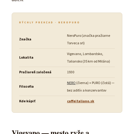
RÝCHLY PREHĽAD · NEROPURO
NeroPuro (značka pražiarne
Značka
Torveca srl)
Vigevano, Lombardsko,
Lokalita
Taliansko (35 km od Milána)
Pražiareň založená
1930
NERO
(čierna) + PURO (čistá) —
Filozofia
bez aditív a konzervantov
Kde kúpiť
caffeitaliano.sk
Vigevano — mesto ryže a