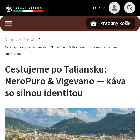
Barista — poradca Caffeitaliano
EUR
Poradím s výberom kávy aj kompatibilitou
Prázdny košík
Hľadať
Domov
Pre vás
/
/
Cestujeme po Taliansku: NeroPuro & Vigevano — káva so silnou
identitou
Cestujeme po Taliansku:
NeroPuro & Vigevano — káva
so silnou identitou