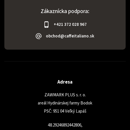
Zákaznícka podpora:
+421 372 028 967
obchod@caffeitaliano.sk
Adresa
ZAWMARK PLUS s. r. o.
areál Hydinárskej farmy Bodok
PSČ: 951 04 Veľký Lapáš
48.29246892442806,