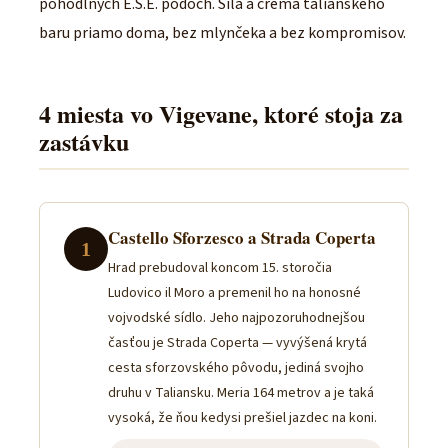
pohodlných E.S.E. podoch. Sila a créma talianskeho
baru priamo doma, bez mlynčeka a bez kompromisov.
4 miesta vo Vigevane, ktoré stoja za
zastávku
Castello Sforzesco a Strada Coperta
1
Hrad prebudoval koncom 15. storočia
Ludovico il Moro a premenil ho na honosné
vojvodské sídlo. Jeho najpozoruhodnejšou
časťou je Strada Coperta — vyvýšená krytá
cesta sforzovského pôvodu, jediná svojho
druhu v Taliansku. Meria 164 metrov a je taká
vysoká, že ňou kedysi prešiel jazdec na koni.