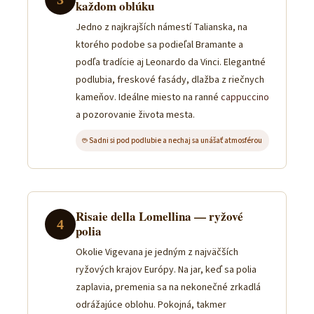
každom oblúku
Jedno z najkrajších námestí Talianska, na
ktorého podobe sa podieľal Bramante a
podľa tradície aj Leonardo da Vinci. Elegantné
podlubia, freskové fasády, dlažba z riečnych
kameňov. Ideálne miesto na ranné
cappuccino
a pozorovanie života mesta.
☕ Sadni si pod podlubie a nechaj sa unášať atmosférou
Risaie della Lomellina — ryžové
4
polia
Okolie Vigevana je jedným z najväčších
ryžových krajov Európy. Na jar, keď sa polia
zaplavia, premenia sa na nekonečné zrkadlá
odrážajúce oblohu. Pokojná, takmer