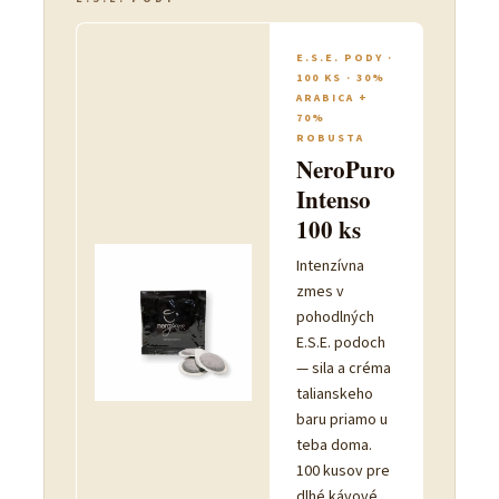
Powered by chaterimo
E.S.E. PODY ·
100 KS · 30%
ARABICA +
70%
ROBUSTA
NeroPuro
Intenso
100 ks
Intenzívna
zmes v
pohodlných
E.S.E. podoch
— sila a créma
talianskeho
baru priamo u
teba doma.
100 kusov pre
dlhé kávové