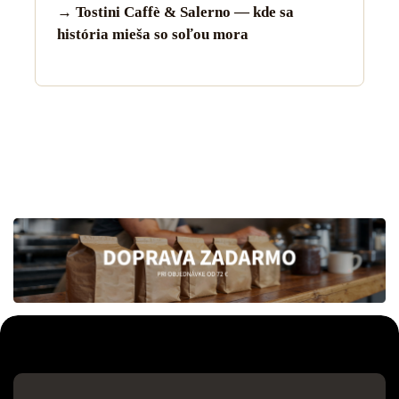
→ Tostini Caffè & Salerno — kde sa
história mieša so soľou mora