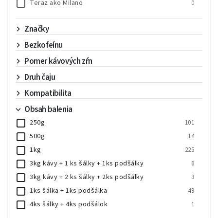
Teraz ako Milano
0
Teraz ako Napoli
0
Značky
Teraz ako Venezia
0
Bezkofeínu
Pomer kávových zŕn
Druh čaju
Kompatibilita
Obsah balenia
250g
101
500g
14
1kg
225
3kg kávy + 1 ks šálky + 1ks podšálky
6
3kg kávy + 2 ks šálky + 2ks podšálky
3
1ks šálka + 1ks podšálka
49
4ks šálky + 4ks podšálok
1