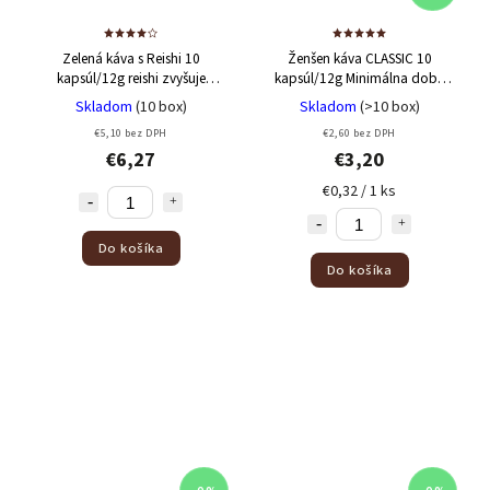
Zelená káva s Reishi 10
Ženšen káva CLASSIC 10
kapsúl/12g
reishi zvyšuje
kapsúl/12g
Minimálna doba
vitalitu, mentálnu aktivitu a
trvanlivosti 11/09/2026
Skladom
(10 box)
Skladom
(>10 box)
omladzuje
zmierňuje únavu a zvyšuje
€5,10 bez DPH
€2,60 bez DPH
výkon
€6,27
€3,20
€0,32 / 1 ks
Do košíka
Do košíka