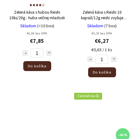
Zelená káva s hubou Reishi
Zelená káva s Reishi 10
10ks/20g
- huba večnej mladosti
kapsúl/12g
reishi zvyšuje
vitalitu, mentálnu aktivitu a
Skladom
(>10 box)
Skladom
(7 box)
omladzuje
€6,60 bez DPH
€5,10 bez DPH
€7,85
€6,27
€0,63 / 1 ks
Do košíka
Do košíka
Zachráň ma 😋
–44 %