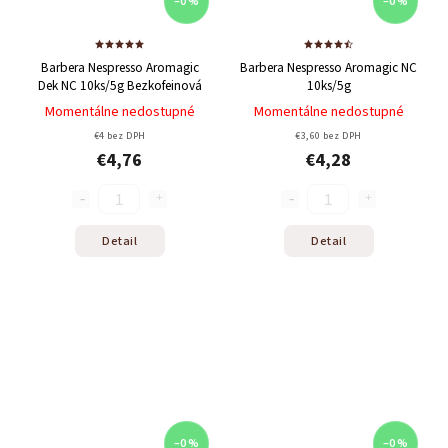
–0 %
–0 %
Barbera Nespresso Aromagic
Barbera Nespresso Aromagic NC
Dek NC 10ks/5g
Bezkofeinová
10ks/5g
Momentálne nedostupné
Momentálne nedostupné
€4 bez DPH
€3,60 bez DPH
€4,76
€4,28
Detail
Detail
–0 %
–0 %