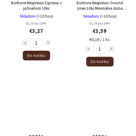
50 kusov vrchnákov
1
Borbone Nespresso Espresso s
Borbone Nespresso Ovocná
80 kusov
jačmeňom 10ks
zmes 10ks
Minimálna doba
2
trvanlivosti 30/08/2026
Skladom
(>10 box)
Skladom
(>10 box)
4kg baleného cukru
2
€2,75 bez DPH
€1,34 bez DPH
20 ks
3
€3,27
€1,59
36 ks
2
€0,16 / 1 ks
30 podov
4
2ks 250g mletá káva
1
Do košíka
550g
4
Do košíka
10 ks
5
100 ks
5
50 ks
1
750g
2
1,25kg
2
12 kusov
33
50ks
1
1 kg
1