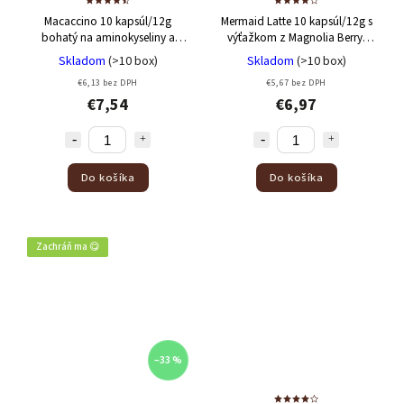
2x250g
1
Macaccino 10 kapsúl/12g
Mermaid Latte 10 kapsúl/12g
s
2kg kávy + 1kg kávy
3
bohatý na aminokyseliny a
výťažkom z Magnolia Berry,
3x 250g + 1x 250g
3
minerály
dračím ovocím a riasou
Skladom
(>10 box)
Skladom
(>10 box)
8 kusov
4
€6,13 bez DPH
€5,67 bez DPH
11 kusov
1
€7,54
€6,97
150 g
8
40 g
1
75 g
1
Do košíka
Do košíka
3kg kávy + 1ks šálky + 1ks podšálky
1
Zachráň ma 😋
–33 %