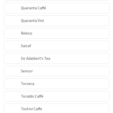
Quaranta Caffé
Quaranta Vini
Rekico
Saicaf
Sir Adalbert's Tea
Sencor
Torveca
Toraldo Caffé
Tostini Caffe