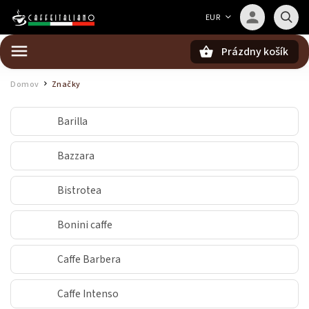
Barista — poradca Caffeitaliano
EUR
Poradím s výberom kávy aj kompatibilitou
Prázdny košík
Hľadať
Domov
Značky
/
Barilla
Bazzara
Bistrotea
Bonini caffe
Caffe Barbera
Caffe Intenso