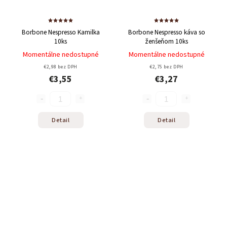
Odoslať
Powered by chaterimo
Borbone Nespresso Kamilka
Borbone Nespresso káva so
10ks
ženšeňom 10ks
Momentálne nedostupné
Momentálne nedostupné
€2,98 bez DPH
€2,75 bez DPH
€3,55
€3,27
Detail
Detail