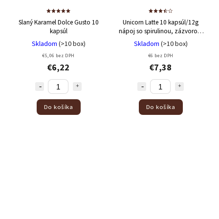
Slaný Karamel Dolce Gusto 10
Unicorn Latte 10 kapsúl/12g
kapsúl
nápoj so spirulinou, zázvorom
a výťažkom zo žeruchy
Skladom
(>10 box)
Skladom
(>10 box)
€5,06 bez DPH
€6 bez DPH
€6,22
€7,38
Do košíka
Do košíka