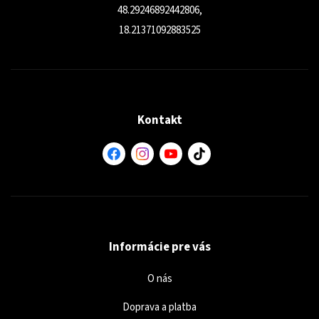
48.29246892442806,
18.21371092883525
Kontakt
Informácie pre vás
O nás
Doprava a platba