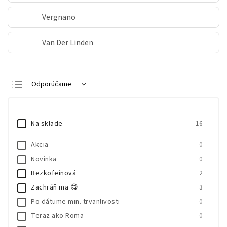
Vergnano
Van Der Linden
Odporúčame
Najlacnejšie
Najdrahšie
Na sklade
16
Najpredávanejšie
Akcia
0
Abecedne
Novinka
0
Bezkofeínová
2
Zachráň ma 😋
3
Po dátume min. trvanlivosti
0
Teraz ako Roma
0