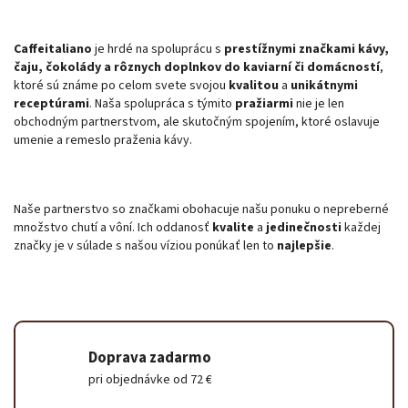
Caffeitaliano
 je hrdé na spoluprácu s 
prestížnymi značkami kávy, 
čaju, čokolády a rôznych doplnkov do kaviarní či domácností
, 
ktoré sú známe po celom svete svojou 
kvalitou
 a 
unikátnymi 
receptúrami
. Naša spolupráca s týmito 
pražiarmi
 nie je len 
obchodným partnerstvom, ale skutočným spojením, ktoré oslavuje 
umenie a remeslo praženia kávy.
Naše partnerstvo so značkami obohacuje našu ponuku o nepreberné 
množstvo chutí a vôní. Ich oddanosť 
kvalite
 a 
jedinečnosti
 každej 
značky je v súlade s našou víziou ponúkať len to 
najlepšie
.
Doprava zadarmo
pri objednávke od 72 €