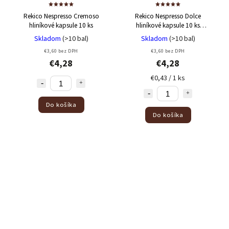
Rekico Nespresso Cremoso
Rekico Nespresso Dolce
hliníkové kapsule 10 ks
hliníkové kapsule 10 ks
Minimálna doba trvanlivosti
Skladom
(>10 bal)
Skladom
(>10 bal)
17/05/2026
€3,60 bez DPH
€3,60 bez DPH
€4,28
€4,28
€0,43 / 1 ks
Do košíka
Do košíka