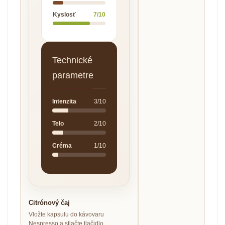
Kyslosť
7/10
Technické
parametre
Intenzita
3/10
Telo
2/10
Créma
1/10
Citrónový čaj
Vložte kapsulu do kávovaru
Nespresso a stlačte tlačidlo.