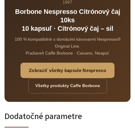
1997
Borbone Nespresso Citrónový čaj
10ks
10 kapsuľ · Citrónový čaj – sil
Odoslať
100 % kompatibilné s domácimi kávovarmi Nespresso®
Original Line.
Powered by chaterimo
Pražiareň Caffè Borbone · Caivano, Neapol.
Zobraziť všetky kapsule Nespresso
Všetky produkty Caffe Borbone
Dodatočné parametre