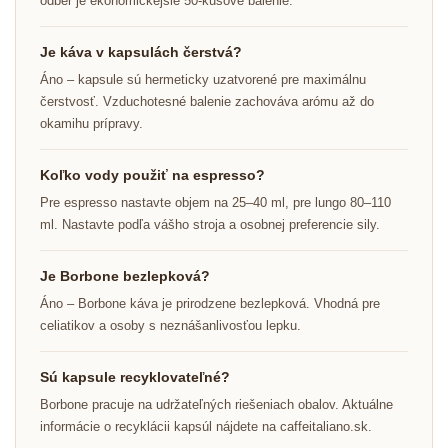
odber je ekonomickejšie 50-kusové balenie.
Je káva v kapsulách čerstvá?
Áno – kapsule sú hermeticky uzatvorené pre maximálnu
čerstvosť. Vzduchotesné balenie zachováva arómu až do
okamihu prípravy.
Koľko vody použiť na espresso?
Pre espresso nastavte objem na 25–40 ml, pre lungo 80–110
ml. Nastavte podľa vášho stroja a osobnej preferencie sily.
Je Borbone bezlepková?
Áno – Borbone káva je prirodzene bezlepková. Vhodná pre
celiatikov a osoby s neznášanlivosťou lepku.
Sú kapsule recyklovateľné?
Borbone pracuje na udržateľných riešeniach obalov. Aktuálne
informácie o recyklácii kapsúl nájdete na caffeitaliano.sk.