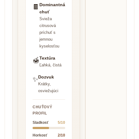
Dominantná
🍫
chuť
Svieža
citrusová
príchuť s
jemnou
kyselosťou
Textúra
🍯
Ľahká, čistá
Dozvuk
✨
Krátky,
osviežujúci
CHUŤOVÝ
PROFIL
Sladkosť
5/10
Horkosť
2/10