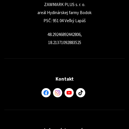
ZAWMARK PLUS s. r. o.
areál Hydinárskej farmy Bodok
PSČ: 951 04 Veľký Lapáš
48.29246892442806,
18.21371092883525
Kontakt