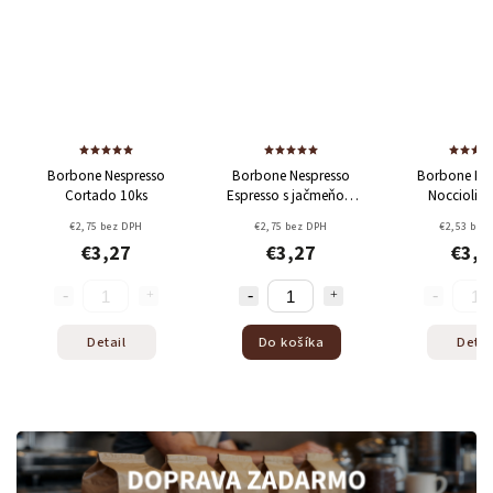
Borbone Nespresso
Borbone Nespresso
Borbone Ne
Cortado 10ks
Espresso s jačmeňom
Nocciolino
10ks
€2,75 bez DPH
€2,75 bez DPH
€2,53 bez
€3,27
€3,27
€3,0
Detail
Do košíka
Detai