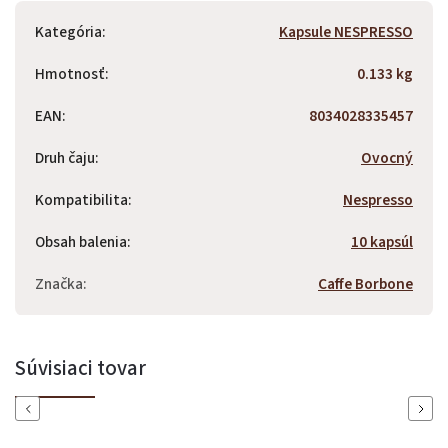
Kategória
:
Kapsule NESPRESSO
Hmotnosť
:
0.133 kg
EAN
:
8034028335457
Druh čaju
:
Ovocný
Kompatibilita
:
Nespresso
Obsah balenia
:
10 kapsúl
Značka
:
Caffe Borbone
Súvisiaci tovar
Previous
Next