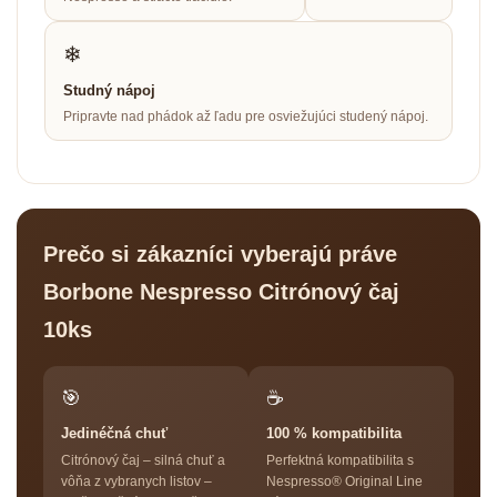
❄
Studný nápoj
Pripravte nad phádok až ľadu pre osviežujúci studený nápoj.
Prečo si zákazníci vyberajú práve
Borbone Nespresso Citrónový čaj
10ks
🎯
☕
Jedinéčná chuť
100 % kompatibilita
Citrónový čaj – silná chuť a
Perfektná kompatibilita s
vôňa z vybranych listov –
Nespresso® Original Line