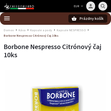
Barista — poradca Caffeitaliano
EUR
Poradím s výberom kávy aj kompatibilitou
Prázdny košík
Hľadať
Domov
Káva
Kapsule a pody
Kapsule NESPRESSO
/
/
/
/
Borbone Nespresso Citrónový čaj 10ks
Borbone Nespresso Citrónový čaj
10ks