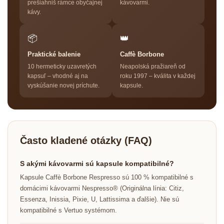
prešiahniš rámce obyčajnej
kávovarmi.
kávy.
📦
👑
Praktické balenie
Caffè Borbone
10 hermeticky uzavretých
Neapolská pražiareň od
kapsuľ – vhodné aj na
roku 1997 – kválita v každej
vyskúšanie novej príchute.
kapsule.
Často kladené otázky (FAQ)
S akými kávovarmi sú kapsule kompatibilné?
Kapsule Caffè Borbone Respresso sú 100 % kompatibilné s
domácimi kávovarmi Nespresso® (Originálna línia: Citiz,
Essenza, Inissia, Pixie, U, Lattissima a ďalšie). Nie sú
kompatibilné s Vertuo systémom.