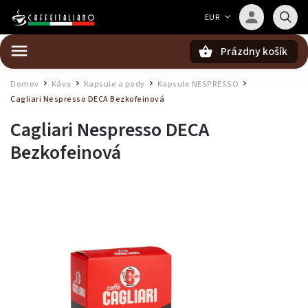
Barista — poradca Caffeitaliano
EUR
Poradím s výberom kávy aj kompatibilitou
Prázdny košík
Hľadať
Domov
Káva
Kapsule a pody
Kapsule NESPRESSO
/
/
/
/
Cagliari Nespresso DECA
Bezkofeinová
Cagliari Nespresso DECA
Bezkofeinová