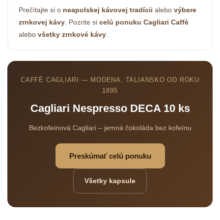
Prečítajte si o
neapolskej kávovej tradícii
alebo
výbere
zrnkovej kávy
. Pozrite si
celú ponuku Cagliari Caffè
alebo
všetky zrnkové kávy
.
CAFFÈ CAGLIARI — MODENA, TALIANSKO OD ROKU
1895
Cagliari Nespresso DECA 10 ks
Bezkofeinová Cagliari – jemná čokoláda bez kofeínu
Odoslať
Powered by chaterimo
Preskúmať celú ponuku
Všetky kapsule