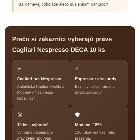
sa k tmavej čokoláde alebo sušienkam cantuccini.
Prečo si zákazníci vyberajú práve
Cagliari Nespresso DECA 10 ks
⭐
⚡
Cagliari pre Nespresso
Espresso za sekundy
Autentická Cagliari kvalita z
Bez mlynčeka – presná
Modeny v Nespresso
dávka zakaždým.
kapsuliach.
🎯
🛡
10 ks – výhodné
Modena, 1895
Výhodné balenie pre
130 rokov remeselného
pravidelnú spotrebu.
praženia.