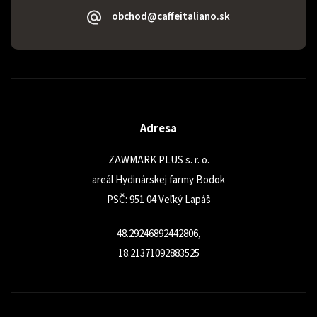
obchod@caffeitaliano.sk
Adresa
ZAWMARK PLUS s. r. o.
areál Hydinárskej farmy Bodok
PSČ: 951 04 Veľký Lapáš
48.29246892442806,
18.21371092883525