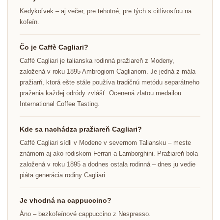
Kedykoľvek – aj večer, pre tehotné, pre tých s citlivosťou na
kofeín.
Čo je Caffè Cagliari?
Caffè Cagliari je talianska rodinná pražiareň z Modeny,
založená v roku 1895 Ambrogiom Cagliariom. Je jedná z mála
pražiarň, ktorá ešte stále používa tradičnú metódu separátneho
praženia každej odródy zvlášť. Ocenená zlatou medailou
International Coffee Tasting.
Kde sa nachádza pražiareň Cagliari?
Caffè Cagliari sídli v Modene v severnom Taliansku – meste
známom aj ako rodiskom Ferrari a Lamborghini. Pražiareň bola
založená v roku 1895 a dodnes ostala rodinná – dnes ju vedie
piáta generácia rodiny Cagliari.
Je vhodná na cappuccino?
Áno – bezkofeínové cappuccino z Nespresso.