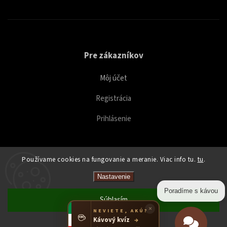
Pre zákazníkov
Môj účet
Registrácia
Prihlásenie
Používame cookies na fungovanie a meranie. Viac info tu.
tu
.
Copyright 2026
Caffeitaliano
. Všetky práva vyhradené.
Nastavenie
Upraviť nastavenie cookies
Poradíme s kávou
Súhlasím
×
NEVIETE, AKÚ?
☕
Kávový kvíz
→