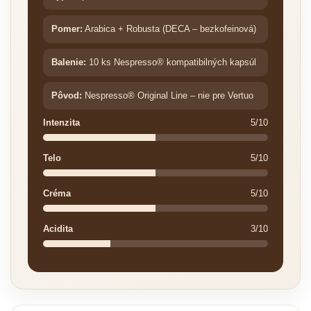
Pomer:
Arabica + Robusta (DECA – bezkofeinová)
Balenie:
10 ks Nespresso® kompatibilných kapsúl
Pôvod:
Nespresso® Original Line – nie pre Vertuo
Intenzita
5/10
Telo
5/10
Créma
5/10
Acidita
3/10