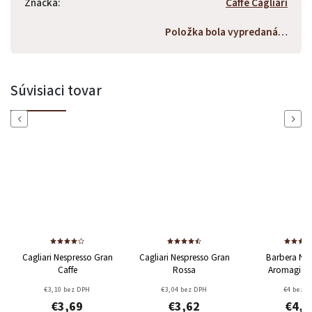
Značka
:
Caffe Cagliari
Položka bola vypredaná…
Súvisiaci tovar
Previous
Next
Cagliari Nespresso Gran
Cagliari Nespresso Gran
Barbera Nes
Caffe
Rossa
Aromagic 
10ks/5g
Bezk
€3,10 bez DPH
€3,04 bez DPH
€4 bez 
€3,69
€3,62
€4,7