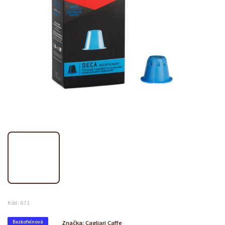
Kód:
671
Bezkofeínová
Značka:
Cagliari Caffe