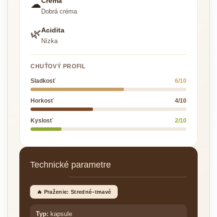
Créma
☁
Dobrá créma
Acidita
🌿
Nízka
CHUŤOVÝ PROFIL
Sladkosť
6/10
Horkosť
4/10
Kyslosť
2/10
Technické parametre
🔥 Praženie: Stredné–tmavé
Typ:
kapsule