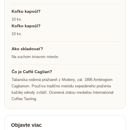
Koľko kapsúl?
10 ks.
Koľko kapsúl?
10 ks.
Ako skladovať?
Na suchom tmavom mieste.
Čo je Caffè Cagliari?
Talianska rodinná pražiareň z Modeny, zal. 1895 Ambrogiom
Cagliariom. Používa tradičnú metódu separátneho praženia
každej odrody zvlášť. Ocenená zlatou medailou International
Coffee Tasting.
Objavte viac