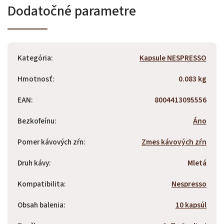
Dodatočné parametre
Kategória
:
Kapsule NESPRESSO
Hmotnosť
:
0.083 kg
EAN
:
8004413095556
Bezkofeínu
:
Áno
Pomer kávových zŕn
:
Zmes kávových zŕn
Druh kávy
:
Mletá
Kompatibilita
:
Nespresso
Obsah balenia
:
10 kapsúl