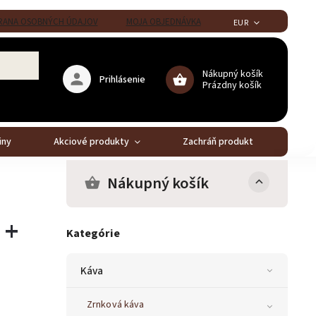
ANA OSOBNÝCH ÚDAJOV
MOJA OBJEDNÁVKA
EUR
Nákupný košík
Prihlásenie
Prázdny košík
iny
Akciové produkty
Zachráň produkt
Stál
Nákupný košík
 +
Kategórie
Káva
Zrnková káva