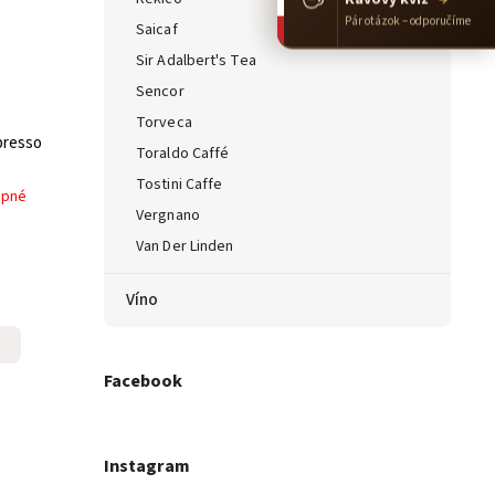
Pár otázok – odporučíme
Saicaf
Sir Adalbert's Tea
Sencor
Torveca
presso
Toraldo Caffé
Tostini Caffe
upné
Vergnano
Van Der Linden
Víno
Facebook
Instagram