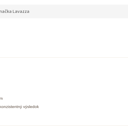
načka
Lavazza
om
 konzistentný výsledok