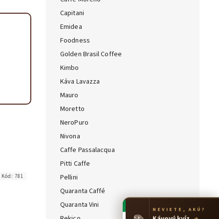
Capitani
Emidea
Foodness
Golden Brasil Coffee
Kimbo
Káva Lavazza
Mauro
Moretto
NeroPuro
Nivona
Caffe Passalacqua
Pitti Caffe
Kód:
781
Pellini
Quaranta Caffé
Quaranta Vini
NEVIETE, AKÚ?
☕
Rekico
Kávový kvíz
→