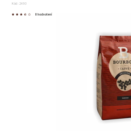
Kód:
2493
8 hodnotení