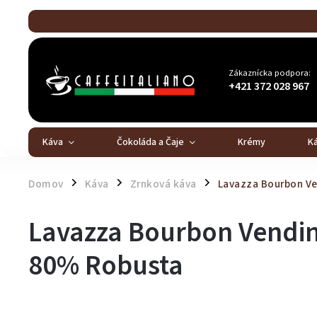
Zákaznícka podpora:
+421 372 028 967
Káva
Čokoláda a Čaje
Krémy
K
Domov
Káva
Zrnková káva
Lavazza Bourbon Ve
/
/
/
Lavazza Bourbon Vendin
80% Robusta