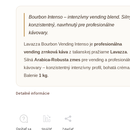
Bourbon Intenso – intenzívny vending blend. Siln
konzistentný, navrhnutý pre profesionálne
kávovary.
Lavazza Bourbon Vending Intenso je
profesionálna
vending zrnková káva
z talianskej pražiarne
Lavazza
.
Silná
Arabica-Robusta zmes
pre vending a profesionál
kávovary – konzistentný intenzívny profil, bohatá créma
Balenie
1 kg
.
Detailné informácie
Opýtať sa
Strážiť
Zdieľať