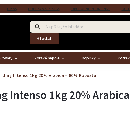
O NÁS
DOPRAVA A PLATBA
OBCHODNÉ PODMIENKY
OCHR
Hľadať
ávovary
Zdravé nápoje
Doplnky
Potrav
nding Intenso 1kg
20% Arabica + 80% Robusta
g Intenso 1kg
20% Arabica