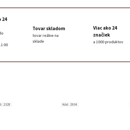
o 24
Viac ako 24
Tovar skladom
do
značiek
tovar reálne na
sklade
a 1000 produktov
11:00
d:
2328
Kód:
2934