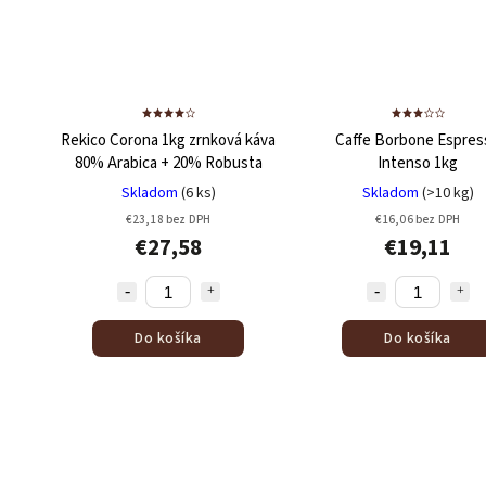
Rekico Corona 1kg zrnková káva
Caffe Borbone Espres
80% Arabica + 20% Robusta
Intenso 1kg
Skladom
(6 ks)
Skladom
(>10 kg)
€23,18 bez DPH
€16,06 bez DPH
€27,58
€19,11
Do košíka
Do košíka