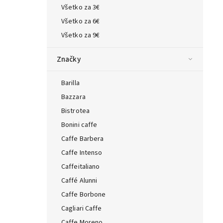
Všetko za 3€
ta — poradca Caffeitaliano
Všetko za 6€
s výberom kávy aj kompatibilitou
Všetko za 9€
Značky
Barilla
Bazzara
Bistrotea
Bonini caffe
Caffe Barbera
Caffe Intenso
Caffeitaliano
Caffé Alunni
Caffe Borbone
Cagliari Caffe
Caffe Moreno