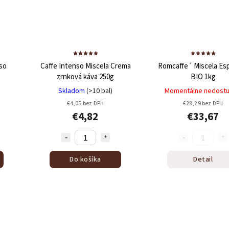
so
Caffe Intenso Miscela Crema
Romcaffe´ Miscela Es
zrnková káva 250g
BIO 1kg
Skladom
(>10 bal)
Momentálne nedost
€4,05 bez DPH
€28,29 bez DPH
€4,82
€33,67
Do košíka
Detail