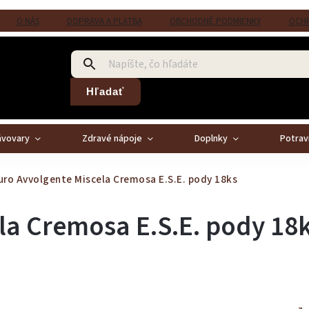
O NÁS
DOPRAVA A PLATBA
OBCHODNÉ PODMIENKY
OCHR
Hľadať
ávovary
Zdravé nápoje
Doplnky
Potrav
ro Avvolgente Miscela Cremosa E.S.E. pody 18ks
la Cremosa E.S.E. pody 18