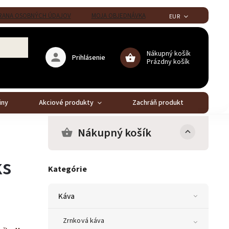
ANA OSOBNÝCH ÚDAJOV
MOJA OBJEDNÁVKA
EUR
Nákupný košík
Prihlásenie
Prázdny košík
iny
Akciové produkty
Zachráň produkt
Stál
Nákupný košík
ks
Kategórie
Káva
Zrnková káva