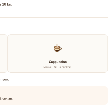
ie
18 ks
.
Cappuccino
Mauro E.S.E. s mliekom.
enseo.
sušienkam.