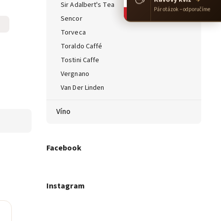
Sir Adalbert's Tea
Pár otázok – odporučíme
Sencor
Torveca
Toraldo Caffé
Tostini Caffe
Vergnano
Van Der Linden
Víno
Facebook
Instagram