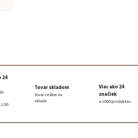
Baris
Poradím 
o 24
Viac ako 24
Tovar skladom
do
značiek
tovar reálne na
sklade
a 1000 produktov
11:00