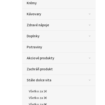
Krémy
Kávovary
Zdravé nápoje
Doplnky
Potraviny
Akciové produkty
Zachráň produkt
Stále dolce vita
Všetko za 1€
Všetko za 3€
Všetko za 6€