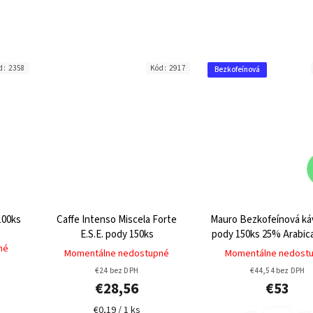
d:
2358
Kód:
2917
Bezkofeínová
100ks
Caffe Intenso Miscela Forte
Mauro Bezkofeínová káv
E.S.E. pody 150ks
pody 150ks
25% Arabic
né
Robusta
Momentálne nedostupné
Momentálne nedost
€24 bez DPH
€44,54 bez DPH
€28,56
€53
€0,19 / 1 ks