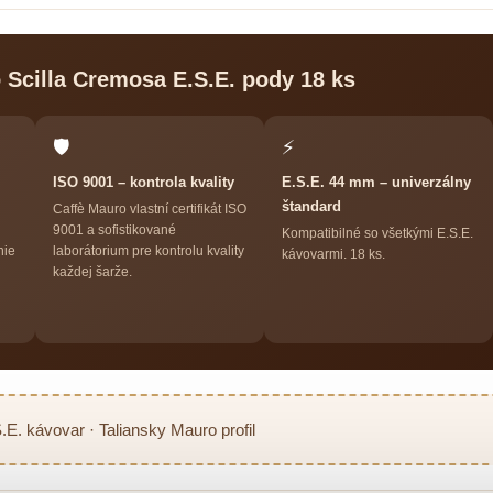
 Scilla Cremosa E.S.E. pody 18 ks
🛡
⚡
ISO 9001 – kontrola kvality
E.S.E. 44 mm – univerzálny
štandard
Caffè Mauro vlastní certifikát ISO
9001 a sofistikované
Kompatibilné so všetkými E.S.E.
nie
laborátorium pre kontrolu kvality
kávovarmi. 18 ks.
každej šarže.
.E. kávovar · Taliansky Mauro profil