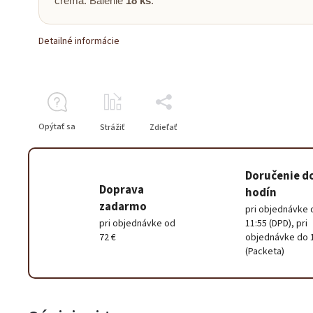
créma. Balenie
18 ks
.
Detailné informácie
Opýtať sa
Strážiť
Zdieľať
Doručenie d
Doprava
hodín
zadarmo
pri objednávke 
pri objednávke od
11:55 (DPD), pri
72 €
objednávke do 
(Packeta)