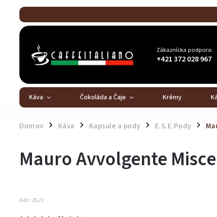
Zákaznícka podpora:
+421 372 028 967
Káva
Čokoláda a Čaje
Krémy
K
Domov
Káva
Kapsule a pody
E.S.E.Pody
Mau
/
/
/
/
Mauro Avvolgente Misce
Kód:
2623