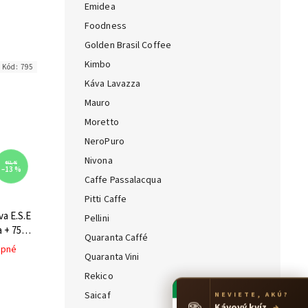
Emidea
Foodness
Golden Brasil Coffee
Kimbo
Kód:
795
Káva Lavazza
Mauro
Moretto
NeroPuro
Nivona
€61,46
–13 %
Caffe Passalacqua
Pitti Caffe
a E.S.E
Pellini
a + 75%
Quaranta Caffé
upné
Quaranta Vini
Rekico
Saicaf
NEVIETE, AKÚ?
☕
Kávový kvíz
→