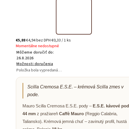
€5,88
€4,94 bez DPH
€0,33 / 1 ks
Momentálne nedostupné
Môžeme doručiť do:
26.8.2026
Možnosti doručenia
Položka bola vypredaná…
Scilla Cremosa E.S.E. – krémová Scilla zmes v
pode.
Mauro Scilla Cremosa E.S.E. pody –
E.S.E. kávové po
44 mm
z pražiareň
Caffè Mauro
(Reggio Calabria,
Taliansko). Krémová jemná chuť – zavinutý profil, hustá