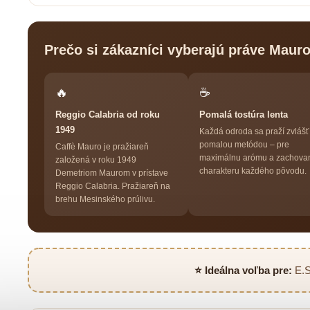
Prečo si zákazníci vyberajú práve Mauro
🔥
☕
Reggio Calabria od roku
Pomalá tostúra lenta
1949
Každá odroda sa praží zvlášť
pomalou metódou – pre
Caffè Mauro je pražiareň
maximálnu arómu a zachova
založená v roku 1949
charakteru každého pôvodu.
Demetriom Maurom v prístave
Reggio Calabria. Pražiareň na
brehu Mesinského prúlivu.
⭐ Ideálna voľba pre:
E.S