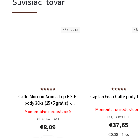
Súvisiaci tovar
Kód:
2243
Kó
Caffe Moreno Aroma Top E.S.E.
Cagliari Gran Caffe pody 
pody 30ks (25+5 grátis) -
Talianska kvalita
75% Arabica
Momentálne nedostup
Momentálne nedostupné
25% Robusta
€31,64 bez DPH
€6,80 bez DPH
€37,65
€8,09
€0,38 / 1 ks