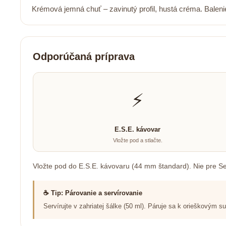
Krémová jemná chuť – zavinutý profil, hustá créma. Balen
Odporúčaná príprava
⚡
E.S.E. kávovar
Vložte pod a stlačte.
Vložte pod do E.S.E. kávovaru (44 mm štandard). Nie pre S
☕ Tip: Párovanie a servírovanie
Servírujte v zahriatej šálke (50 ml). Páruje sa k orieškovým 