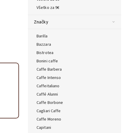
ta — poradca Caffeitaliano
Všetko za 9€
s výberom kávy aj kompatibilitou
Značky
Barilla
Bazzara
Bistrotea
Bonini caffe
Caffe Barbera
Caffe Intenso
Caffeitaliano
Caffé Alunni
Caffe Borbone
Cagliari Caffe
Caffe Moreno
Capitani