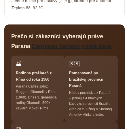
Jemné mletie pre pákový (7–9 g), stredné pre automat.
Teplota 88–92 °C.
Prečo si zákazníci vyberajú práve
Parana
Espresso Italiano
mletá káva
🏭
🇧🇷
Rodinná pražiareň z
Pomenovaná po
Ríma od roku 1960
brazílskej provincii
Paraná
Paranà Caffeè založil
Ruggero Giannelli v Ríme
Názov pochádza z Paraná
(1960). Dnes 3. generácia
– jednej z 4 hlavných
rodiny Giannelli. 500+
kávových provincií Brazílie.
kaviarňí v okolí Ríma.
Arabica z Južnej a Strednej
Ameriky, Afriky a Indie.