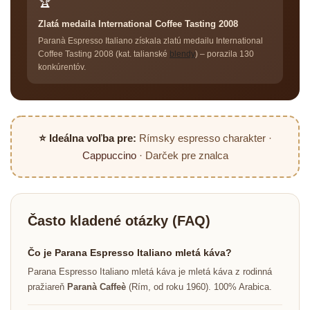
🏆
Zlatá medaila International Coffee Tasting 2008
Paranà Espresso Italiano získala zlatú medailu International
Coffee Tasting 2008 (kat. talianské
blendy
) – porazila 130
konkúrentóv.
⭐ Ideálna voľba pre:
Rímsky espresso charakter ·
Cappuccino
· Darček pre znalca
Často kladené otázky (FAQ)
Čo je Parana Espresso Italiano mletá káva?
Parana Espresso Italiano mletá káva je mletá káva z rodinná
pražiareň
Paranà Caffeè
(Rím, od roku 1960). 100% Arabica.