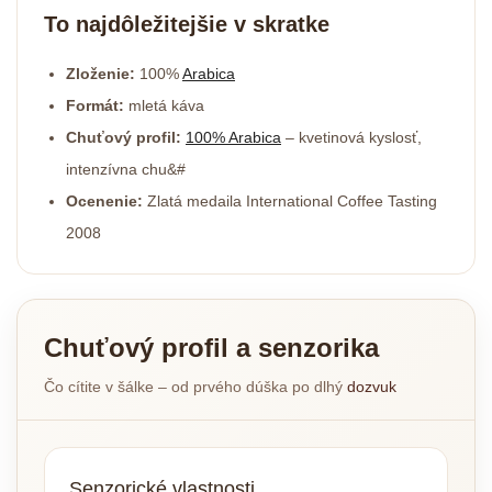
To najdôležitejšie v skratke
Zloženie:
100%
Arabica
Formát:
mletá káva
Chuťový profil:
100% Arabica
– kvetinová kyslosť,
intenzívna chu&#
Ocenenie:
Zlatá medaila International Coffee Tasting
2008
Chuťový profil a senzorika
Čo cítite v šálke – od prvého dúška po dlhý
dozvuk
Senzorické vlastnosti