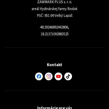
ZAWMARK PLUS s. r. o.
areál Hydinárskej farmy Bodok
PSČ: 951 04 Veľký Lapáš
48.29246892442806,
18.21371092883525
Kontakt
Informácie pre vás