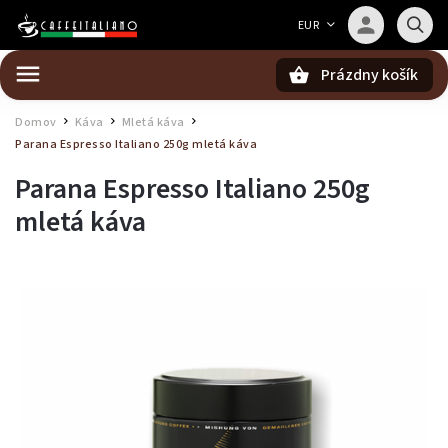
Barista — poradca Caffeitaliano
EUR
Poradím s výberom kávy aj kompatibilitou
Prázdny košík
Hľadať
Domov
Káva
Mletá káva
/
/
/
Parana Espresso Italiano 250g mletá káva
Parana Espresso Italiano 250g
mletá káva