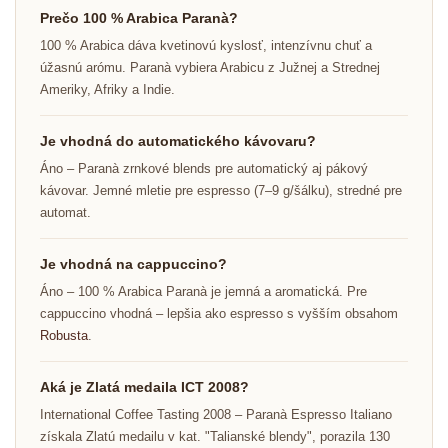
Prečo 100 % Arabica Paranà?
100 % Arabica dáva kvetinovú kyslosť, intenzívnu chuť a
úžasnú arómu. Paranà vybiera Arabicu z Južnej a Strednej
Ameriky, Afriky a Indie.
Je vhodná do automatického kávovaru?
Áno – Paranà zrnkové blends pre automatický aj pákový
kávovar. Jemné mletie pre espresso (7–9 g/šálku), stredné pre
automat.
Je vhodná na cappuccino?
Áno – 100 % Arabica Paranà je jemná a aromatická. Pre
cappuccino vhodná – lepšia ako espresso s vyšším obsahom
Robusta
.
Aká je Zlatá medaila ICT 2008?
International Coffee Tasting 2008 – Paranà Espresso Italiano
získala Zlatú medailu v kat. "Talianské blendy", porazila 130