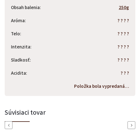
Obsah balenia
:
250g
Aróma
:
? ? ? ?
Telo
:
? ? ? ?
Intenzita
:
? ? ? ?
Sladkosť
:
? ? ? ?
Acidita
:
? ? ?
Položka bola vypredaná…
Súvisiaci tovar
Previous
Next