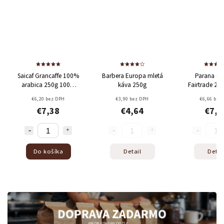
Saicaf Grancaffe 100%
Barbera Europa mletá
Parana Organic
arabica 250g
100%
káva 250g
Fairtrade 250g mlet
Arabica
káva
€6,20 bez DPH
€3,90 bez DPH
€6,66 bez DPH
€7,38
€4,64
€7,93
Do košíka
Detail
Detail