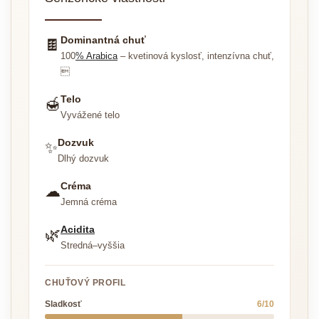
Dominantná chuť
🍫
100
% Arabica
– kvetinová kyslosť, intenzívna chuť,

Telo
🍯
Vyvážené telo
Dozvuk
✨
Dlhý dozvuk
Créma
☁
Jemná créma
Acidita
🌿
Stredná–vyššia
CHUŤOVÝ PROFIL
Sladkosť
6/10