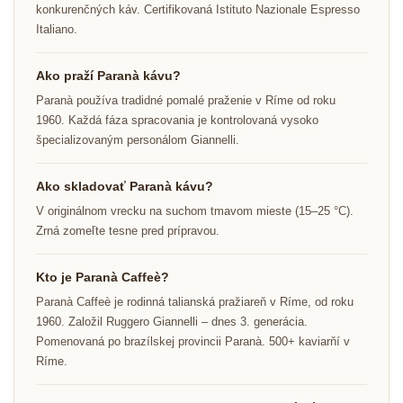
konkurenčných káv. Certifikovaná Istituto Nazionale Espresso
Italiano.
Ako praží Paranà kávu?
Paranà používa tradidné pomalé praženie v Ríme od roku
1960. Každá fáza spracovania je kontrolovaná vysoko
špecializovaným personálom Giannelli.
Ako skladovať Paranà kávu?
V originálnom vrecku na suchom tmavom mieste (15–25 °C).
Zrná zomeľte tesne pred prípravou.
Kto je Paranà Caffeè?
Paranà Caffeè je rodinná talianská pražiareň v Ríme, od roku
1960. Založil Ruggero Giannelli – dnes 3. generácia.
Pomenovaná po brazílskej provincii Paranà. 500+ kaviarňí v
Ríme.