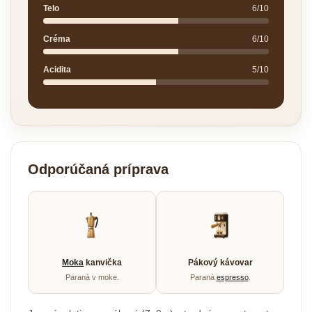
Telo
6/10
Créma
6/10
Acidita
5/10
Odporúčaná príprava
Moka
kanvička
Pákový kávovar
Paranà v moke.
Paranà
espresso
.