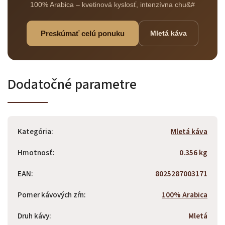
100% Arabica – kvetinová kyslosť, intenzívna chu&#
Preskúmať celú ponuku
Mletá káva
Odoslať
Powered by chaterimo
Dodatočné parametre
Kategória
:
Mletá káva
Hmotnosť
:
0.356 kg
EAN
:
8025287003171
Pomer kávových zŕn
:
100% Arabica
Druh kávy
:
Mletá