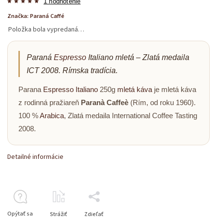
1 hodnotenie
Značka:
Paraná Caffé
Položka bola vypredaná…
Paraná
Espresso
Italiano mletá – Zlatá medaila
ICT 2008. Rímska tradícia.
Parana
Espresso Italiano
250g
mletá káva
je mletá káva
z rodinná pražiareň
Paranà Caffeè
(Rím, od roku 1960).
100 %
Arabica
, Zlatá medaila International Coffee Tasting
2008.
Detailné informácie
Opýtať sa
Strážiť
Zdieľať