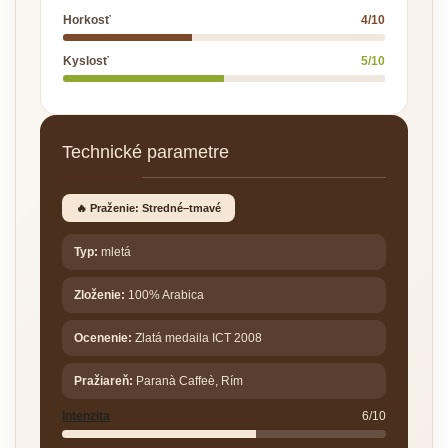
Horkosť
4/10
Kyslosť
5/10
Technické parametre
🔥 Praženie: Stredné–tmavé
Typ:
mletá
Zloženie:
100% Arabica
Ocenenie:
Zlatá medaila ICT 2008
Pražiareň:
Paranà Caffeè, Rím
Intenzita
6/10