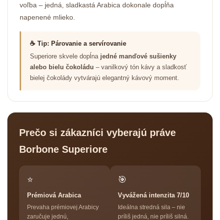
voľba – jedná, sladkastá Arabica dokonale dopĺňa
napenené mlieko.
☕ Tip: Párovanie a servírovanie
Superiore skvele dopĺna
jedné manďové sušienky
alebo bielu čokoládu
– vanilkový tón kávy a sladkosť
bielej čokolády vytvárajú elegantný kávový moment.
Prečo si zákazníci vyberajú práve
Borbone Superiore
⭐
🎯
Prémiová Arabica
Vyvážená intenzita 7/10
Prevaha prémiovej Arabicy
Ideálna stredná sila – nie
zaručuje jednú,
príliš jedná, nie príliš silná.