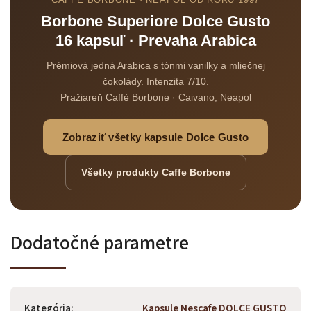
Borbone Superiore Dolce Gusto
16 kapsuľ · Prevaha Arabica
Prémiová jedná Arabica s tónmi vanilky a mliečnej
čokolády. Intenzita 7/10.
Pražiareň Caffè Borbone · Caivano, Neapol
Zobraziť všetky kapsule Dolce Gusto
Všetky produkty Caffe Borbone
Dodatočné parametre
Kategória
:
Kapsule Nescafe DOLCE GUSTO