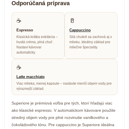
Odporúčaná príprava
☕
🥛
Espresso
Cappuccino
Klasická krátka extrákcia –
Silá chuteð sa zachová aj v
hustá créma, plná chuť.
mlieku. Ideálny základ pre
Nastaví kávovar
mliečne špeciality.
automaticky.
☕
Latte macchiato
Viac mlieka, menej kapsule – nastavte menší objem vody pre
výraznejší základ.
Superiore je prémiová voľba pre tých, ktorí hľadajú viac
ako klasické espresso. V automatickom kávovare použite
stredný objem vody pre plné rozvinutie vanilkového a
čokoládového tónu. Pre cappuccino je Superiore ideálna