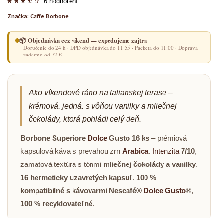
6 hodnotení
Značka:
Caffe Borbone
📦 Objednávka cez víkend — expedujeme zajtra
Doručenie do 24 h · DPD objednávka do 11:55 · Packeta do 11:00 · Doprava
zadarmo od 72 €
Ako víkendové ráno na talianskej terase –
krémová, jedná, s vôňou vanilky a mliečnej
čokolády, ktorá pohládi celý deň.
Borbone Superiore
Dolce
Gusto 16 ks
– prémiová
kapsulová káva s prevahou zrn
Arabica
.
Intenzita
7/10
,
zamatová textúra s tónmi
mliečnej čokolády a vanilky
.
16 hermeticky uzavretých kapsuľ
.
100 %
kompatibilné s kávovarmi Nescafé®
Dolce Gusto
®
,
100 % recyklovateľné
.