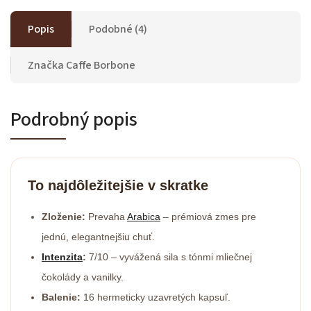
Popis
Podobné (4)
Značka
Caffe Borbone
Podrobný popis
To najdôležitejšie v skratke
Zloženie:
Prevaha
Arabica
– prémiová zmes pre
jednú, elegantnejšiu chuť.
Intenzita
:
7/10 – vyvážená sila s tónmi mliečnej
čokolády a vanilky.
Balenie:
16 hermeticky uzavretých kapsuľ.