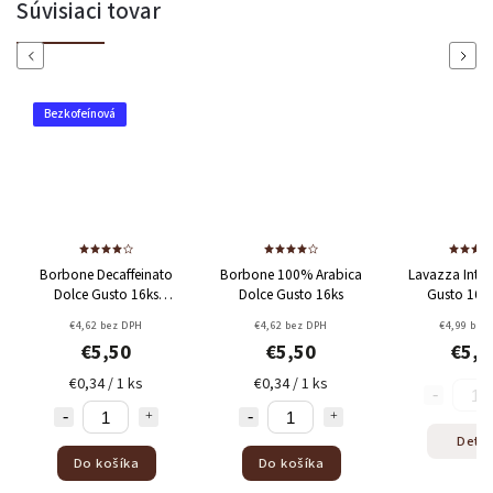
Súvisiaci tovar
Previous
Next
nová
–0 %
 Decaffeinato
Borbone 100% Arabica
Lavazza Intenso Dolce
 Gusto 16ks
Dolce Gusto 16ks
Gusto 16 kapsúl
ofeínová
2 bez DPH
€4,62 bez DPH
€4,99 bez DPH
5,50
€5,50
€5,94
34 / 1 ks
€0,34 / 1 ks
Detail
 košíka
Do košíka