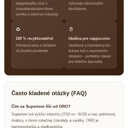
elegantnejšiu chuť s
Vyhovuje náročnejším
charakteristickými tónmi
kávičkárom.
vanilky a mliečnej čokolády.
♻
🥛
100 % recyklovateľné
Ideálna pre cappuccino
Prémiová káva s ohľadom
Vanilkový a čokoládový tón
na životné prostredie.
krásne ladí s napeneným
mliekom – perfektný základ
pre mliečne špeciality.
Často kladené otázky (FAQ)
Čím sa Superiore líši od
ORO
?
Superiore má vyššiu intenzitu (7/10 vs ~6/10) a viac prémiovej
Arabicy s tónmi mliečnej čokolády a vanilky. ORO je
harmonickejšia a sladkastejšia.