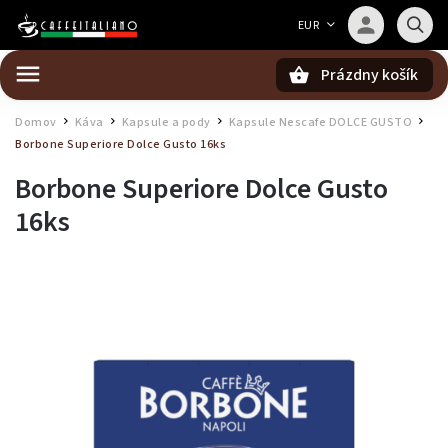
Barista — poradca Caffeitaliano
EUR
Poradím s výberom kávy aj kompatibilitou
Prázdny košík
Hľadať
Domov
Káva
Kapsule a pody
Kapsule Nescafe DOLCE GUSTO
/
/
/
/
Borbone Superiore Dolce Gusto 16ks
Borbone Superiore Dolce Gusto
16ks