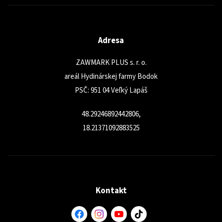
Adresa
ZAWMARK PLUS s. r. o.
areál Hydinárskej farmy Bodok
PSČ: 951 04 Veľký Lapáš
48.29246892442806,
18.21371092883525
Kontakt