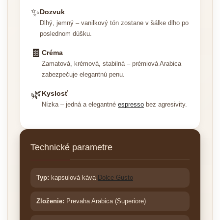
✨
Dozvuk
Dlhý, jemný – vanilkový tón zostane v šálke dlho po
poslednom dúšku.
🍫
Créma
Zamatová, krémová, stabilná – prémiová Arabica
zabezpečuje elegantnú penu.
🌿
Kyslosť
Nízka – jedná a elegantné
espresso
bez agresivity.
Technické parametre
Typ:
kapsulová káva
Dolce Gusto
Zloženie:
Prevaha Arabica (Superiore)