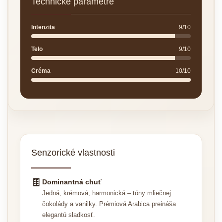
Technické parametre
Intenzita
9/10
Telo
9/10
Créma
10/10
Senzorické vlastnosti
🍫
Dominantná chuť
Jedná, krémová, harmonická – tóny mliečnej
čokolády a vanilky. Prémiová Arabica preináša
elegantú sladkosť.