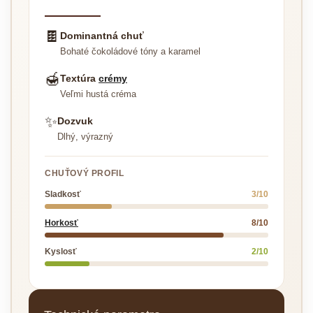
🍫
Dominantná chuť
Bohaté čokoládové tóny a karamel
🍯
Textúra
crémy
Veľmi hustá créma
✨
Dozvuk
Dlhý, výrazný
CHUŤOVÝ PROFIL
Sladkosť
3/10
Horkosť
8/10
Kyslosť
2/10