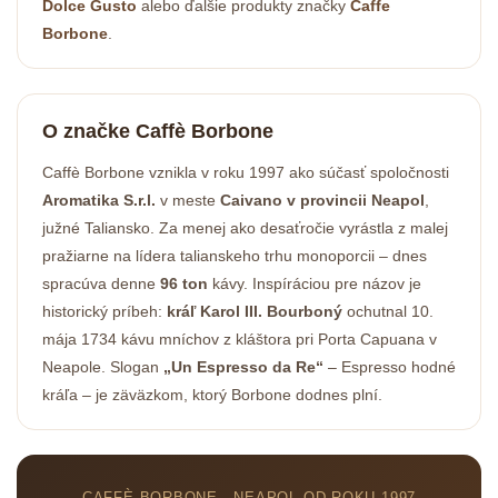
Dolce Gusto
alebo ďalšie produkty značky
Caffe
Borbone
.
Odoslať
O značke Caffè Borbone
Powered by chaterimo
Caffè Borbone vznikla v roku 1997 ako súčasť spoločnosti
Aromatika S.r.l.
v meste
Caivano v provincii Neapol
,
južné Taliansko. Za menej ako desaťročie vyrástla z malej
pražiarne na lídera talianskeho trhu monoporcii – dnes
spracúva denne
96 ton
kávy. Inspíráciou pre názov je
historický príbeh:
kráľ Karol III. Bourboný
ochutnal 10.
mája 1734 kávu mníchov z kláštora pri Porta Capuana v
Neapole. Slogan
„Un Espresso da Re“
– Espresso hodné
kráľa – je zäväzkom, ktorý Borbone dodnes plní.
CAFFÈ BORBONE · NEAPOL OD ROKU 1997