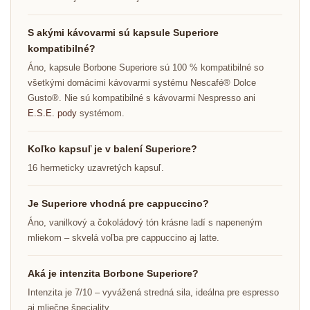
S akými kávovarmi sú kapsule Superiore
kompatibilné?
Áno, kapsule Borbone Superiore sú 100 % kompatibilné so
všetkými domácimi kávovarmi systému Nescafé® Dolce
Gusto®. Nie sú kompatibilné s kávovarmi Nespresso ani
E.S.E. pody
systémom.
Koľko kapsuľ je v balení Superiore?
16 hermeticky uzavretých kapsuľ.
Je Superiore vhodná pre cappuccino?
Áno, vanilkový a čokoládový tón krásne ladí s napeneným
mliekom – skvelá voľba pre cappuccino aj latte.
Aká je intenzita Borbone Superiore?
Intenzita je 7/10 – vyvážená stredná sila, ideálna pre espresso
aj mliečne špeciality.