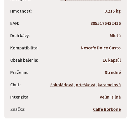
Hmotnosť
:
0.215 kg
EAN
:
8055176432416
Druh kávy
:
Mletá
Kompatibilita
:
Nescafe Dolce Gusto
Obsah balenia
:
16 kapsúl
Praženie
:
Stredné
Chuť
:
čokoládová
,
oriešková
,
karamelová
Intenzita
:
Veľmi silná
Značka
:
Caffe Borbone