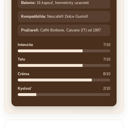
Balenie:
16 kapsuľ, hermeticky uzavreté
Kompatibilita:
Nescafé® Dolce Gusto®
Pražiareň:
Caffè Borbone, Caivano (IT) od 1997
Intenzita
7/10
Telo
7/10
Créma
8/10
Kyslosť
2/10