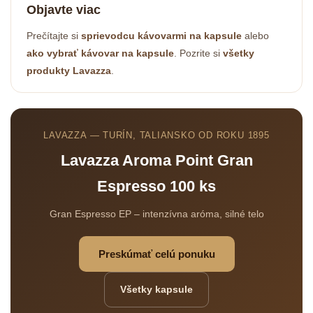
Objavte viac
Prečítajte si
sprievodcu kávovarmi na kapsule
alebo
ako vybrať kávovar na kapsule
. Pozrite si
všetky
produkty Lavazza
.
LAVAZZA — TURÍN, TALIANSKO OD ROKU 1895
Lavazza Aroma Point Gran
Espresso 100 ks
Gran Espresso EP – intenzívna aróma, silné telo
Preskúmať celú ponuku
Všetky kapsule