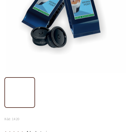
Kód:
1420