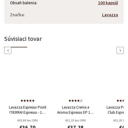
Obsah balenia
:
100 kapsúl
Značka
:
Lavazza
Súvisiaci tovar
Previous
Next
Lavazza Espresso Point
Lavazza Crema e
Lavazza Poin
!TIERRA! Espresso - 100
Aroma Espresso EP 100
Club Espress
ks
ks
60% Arabica + 40%
€30,84 bez DPH
€31,33 bez DPH
€35,29 bez
Robusta
€36,70
€37,28
€42