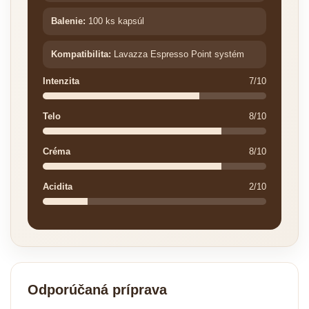
Balenie:
100 ks kapsúl
Kompatibilita:
Lavazza Espresso Point systém
Intenzita
7/10
Telo
8/10
Créma
8/10
Acidita
2/10
Odporúčaná príprava