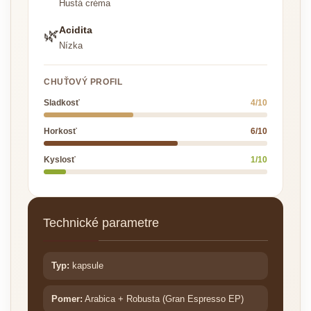
Hustá créma
Acidita
🌿
Nízka
CHUŤOVÝ PROFIL
Sladkosť
4/10
Horkosť
6/10
Kyslosť
1/10
Technické parametre
Typ:
kapsule
Pomer:
Arabica + Robusta (Gran Espresso EP)