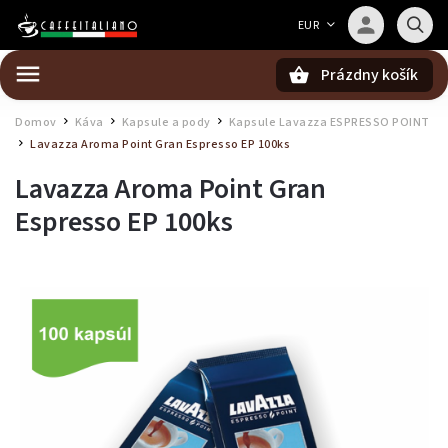
Barista — poradca Caffeitaliano
EUR
Poradím s výberom kávy aj kompatibilitou
Prázdny košík
Hľadať
Domov
Káva
Kapsule a pody
Kapsule Lavazza ESPRESSO POINT
/
/
/
Lavazza Aroma Point Gran Espresso EP 100ks
/
Lavazza Aroma Point Gran
Espresso EP 100ks