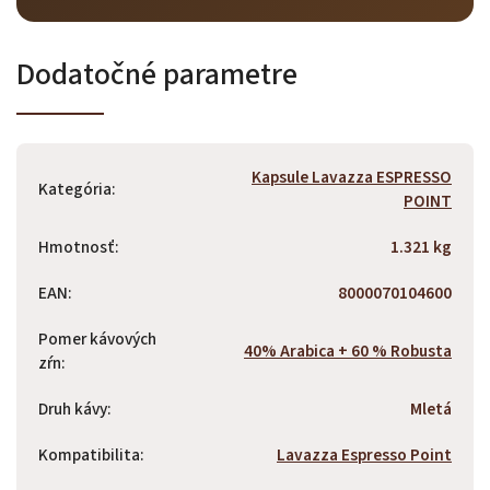
Dodatočné parametre
Odoslať
Powered by chaterimo
Kapsule Lavazza ESPRESSO
Kategória
:
POINT
Hmotnosť
:
1.321 kg
EAN
:
8000070104600
Pomer kávových
40% Arabica + 60 % Robusta
zŕn
:
Druh kávy
:
Mletá
Kompatibilita
:
Lavazza Espresso Point