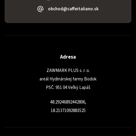
obchod@caffeitaliano.sk
Adresa
ZAWMARK PLUS s. r. o.
areál Hydinárskej farmy Bodok
PSČ: 951 04 Veľký Lapáš
48.29246892442806,
18.21371092883525