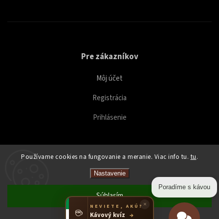
Pre zákazníkov
Môj účet
Registrácia
Prihlásenie
Používame cookies na fungovanie a meranie. Viac info tu.
tu
.
Copyright 2026
Caffeitaliano
. Všetky práva vyhradené.
Nastavenie
Upraviť nastavenie cookies
Poradíme s kávou
Súhlasím
×
NEVIETE, AKÚ?
☕
Kávový kvíz
→