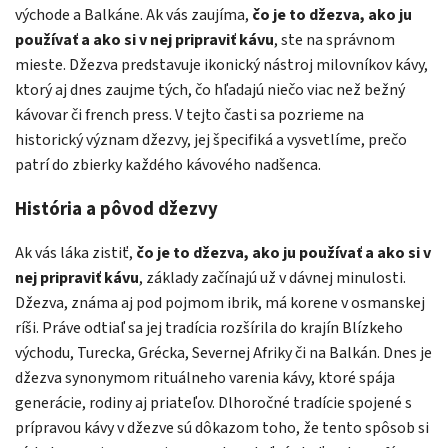
východe a Balkáne. Ak vás zaujíma,
čo je to džezva, ako ju
používať a ako si v nej pripraviť kávu
, ste na správnom
mieste. Džezva predstavuje ikonický nástroj milovníkov kávy,
ktorý aj dnes zaujme tých, čo hľadajú niečo viac než bežný
kávovar či french press. V tejto časti sa pozrieme na
historický význam džezvy, jej špecifiká a vysvetlíme, prečo
patrí do zbierky každého kávového nadšenca.
História a pôvod džezvy
Ak vás láka zistiť,
čo je to džezva, ako ju používať a ako si v
nej pripraviť kávu
, základy začínajú už v dávnej minulosti.
Džezva, známa aj pod pojmom ibrik, má korene v osmanskej
ríši. Práve odtiaľ sa jej tradícia rozšírila do krajín Blízkeho
východu, Turecka, Grécka, Severnej Afriky či na Balkán. Dnes je
džezva synonymom rituálneho varenia kávy, ktoré spája
generácie, rodiny aj priateľov. Dlhoročné tradície spojené s
prípravou kávy v džezve sú dôkazom toho, že tento spôsob si