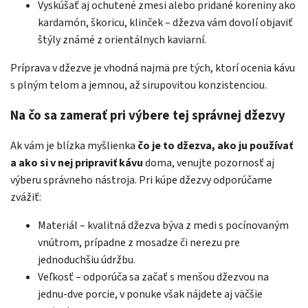
Vyskúšať aj ochutené zmesi alebo pridané koreniny ako
kardamón, škoricu, klinček – džezva vám dovolí objaviť
štýly známé z orientálnych kaviarní.
Príprava v džezve je vhodná najmä pre tých, ktorí ocenia kávu
s plným telom a jemnou, až sirupovitou konzistenciou.
Na čo sa zamerať pri výbere tej správnej džezvy
Ak vám je blízka myšlienka
čo je to džezva, ako ju používať
a ako si v nej pripraviť kávu
doma, venujte pozornosť aj
výberu správneho nástroja. Pri kúpe džezvy odporúčame
zvážiť:
Materiál – kvalitná džezva býva z medi s pocínovaným
vnútrom, prípadne z mosadze či nerezu pre
jednoduchšiu údržbu.
Veľkosť – odporúča sa začať s menšou džezvou na
jednu-dve porcie, v ponuke však nájdete aj väčšie