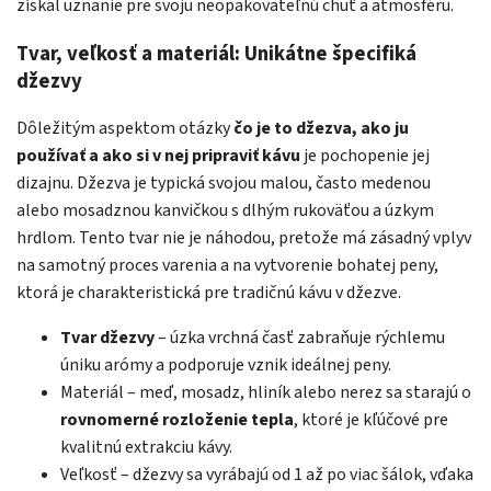
získal uznanie pre svoju neopakovateľnú chuť a atmosféru.
Tvar, veľkosť a materiál: Unikátne špecifiká
džezvy
Dôležitým aspektom otázky
čo je to džezva, ako ju
používať a ako si v nej pripraviť kávu
je pochopenie jej
dizajnu. Džezva je typická svojou malou, často medenou
alebo mosadznou kanvičkou s dlhým rukoväťou a úzkym
hrdlom. Tento tvar nie je náhodou, pretože má zásadný vplyv
na samotný proces varenia a na vytvorenie bohatej peny,
ktorá je charakteristická pre tradičnú kávu v džezve.
Tvar džezvy
– úzka vrchná časť zabraňuje rýchlemu
úniku arómy a podporuje vznik ideálnej peny.
Materiál – meď, mosadz, hliník alebo nerez sa starajú o
rovnomerné rozloženie tepla
, ktoré je kľúčové pre
kvalitnú extrakciu kávy.
Veľkosť – džezvy sa vyrábajú od 1 až po viac šálok, vďaka