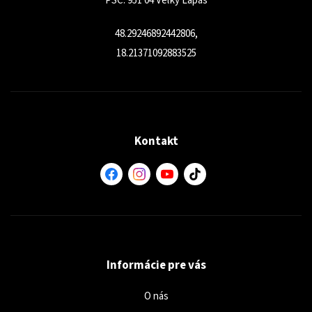
PSČ: 951 04 Veľký Lapáš
48.29246892442806,
18.21371092883525
Kontakt
Informácie pre vás
O nás