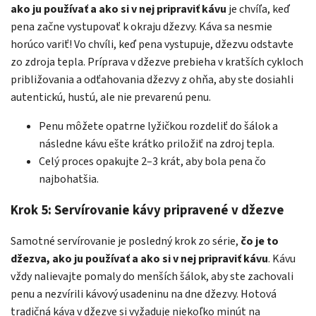
ako ju používať a ako si v nej pripraviť kávu
je chvíľa, keď
pena začne vystupovať k okraju džezvy. Káva sa nesmie
horúco variť! Vo chvíli, keď pena vystupuje, džezvu odstavte
zo zdroja tepla. Príprava v džezve prebieha v kratších cykloch
približovania a odťahovania džezvy z ohňa, aby ste dosiahli
autentickú, hustú, ale nie prevarenú penu.
Penu môžete opatrne lyžičkou rozdeliť do šálok a
následne kávu ešte krátko priložiť na zdroj tepla.
Celý proces opakujte 2–3 krát, aby bola pena čo
najbohatšia.
Krok 5: Servírovanie kávy pripravené v džezve
Samotné servírovanie je posledný krok zo série,
čo je to
džezva, ako ju používať a ako si v nej pripraviť kávu
. Kávu
vždy nalievajte pomaly do menších šálok, aby ste zachovali
penu a nezvírili kávový usadeninu na dne džezvy. Hotová
tradičná káva v džezve si vyžaduje niekoľko minút na