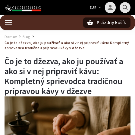
Barista — poradca Caffeitaliano
EUR
Poradím s výberom kávy aj kompatibilitou
Prázdny košík
Hľadať
Domov
Blog
/
/
Čo je to džezva, ako ju používať a ako si v nej pripraviť kávu: Kompletný
sprievodca tradičnou prípravou kávy v džezve
Čo je to džezva, ako ju používať a
ako si v nej pripraviť kávu:
Kompletný sprievodca tradičnou
prípravou kávy v džezve