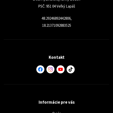
PSČ: 951 04 Veľký Lapáš
48.29246892442806,
18.21371092883525
Kontakt
Informácie pre vás