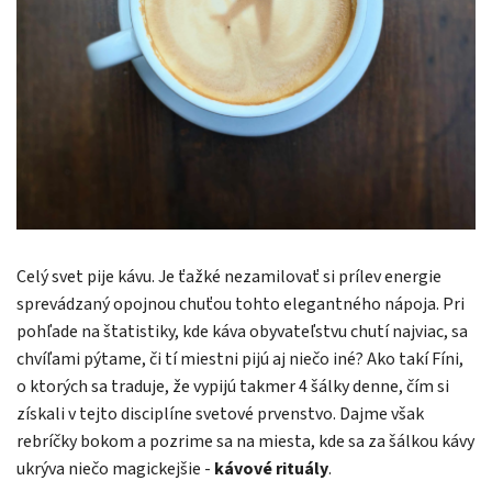
Celý svet pije kávu. Je ťažké nezamilovať si prílev energie
sprevádzaný opojnou chuťou tohto elegantného nápoja. Pri
pohľade na štatistiky, kde káva obyvateľstvu chutí najviac, sa
chvíľami pýtame, či tí miestni pijú aj niečo iné? Ako takí Fíni,
o ktorých sa traduje, že vypijú takmer 4 šálky denne, čím si
získali v tejto disciplíne svetové prvenstvo. Dajme však
rebríčky bokom a pozrime sa na miesta, kde sa za šálkou kávy
ukrýva niečo magickejšie -
kávové rituály
.