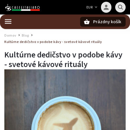
Barista — poradca Caffeitaliano
EUR
Poradím s výberom kávy aj kompatibilitou
Prázdny košík
Hľadať
Domov
Blog
/
/
Kultúrne dedičstvo v podobe kávy - svetové kávové rituály
Kultúrne dedičstvo v podobe kávy
- svetové kávové rituály