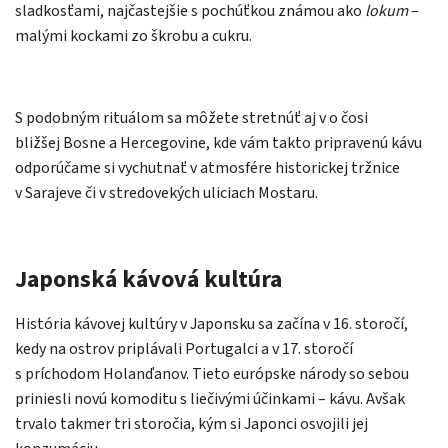
sladkosťami, najčastejšie s pochúťkou známou ako
lokum
–
malými kockami zo škrobu a cukru.
S podobným rituálom sa môžete stretnúť aj v o čosi
bližšej Bosne a Hercegovine, kde vám takto pripravenú kávu
odporúčame si vychutnať v atmosfére historickej tržnice
v Sarajeve či v stredovekých uliciach Mostaru.
Japonská kávová kultúra
História kávovej kultúry v Japonsku sa začína v 16. storočí,
kedy na ostrov priplávali Portugalci a v 17. storočí
s príchodom Holanďanov. Tieto európske národy so sebou
priniesli novú komoditu s liečivými účinkami – kávu. Avšak
trvalo takmer tri storočia, kým si Japonci osvojili jej