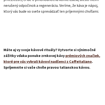
nerušený odpočinok a regeneráciu. Veríme, že káva je nápoj,
ktorý vás bude vo svete sprevádzať len príjemnými chvíľami.
Máte aj vy svoje kávové rituály? Vytvorte si výnimočné
zážitky vďaka ponuke zrnkovej kávy
prémiových značiek,
ktoré pre vás vybrali kávoví nadšenci z Caffeitaliano
.
Spríjemnite si vaše chvíle pravou talianskou kávou.