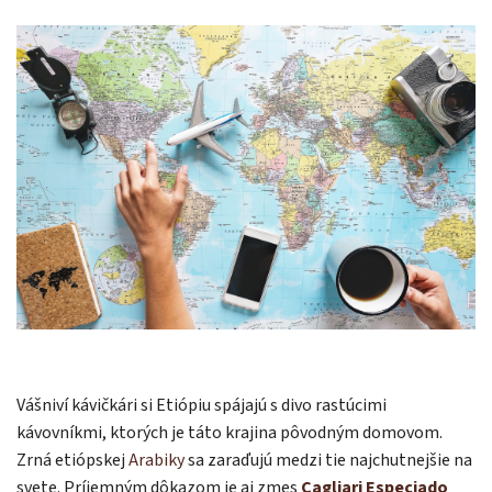
Vášniví kávičkári si Etiópiu spájajú s divo rastúcimi
kávovníkmi, ktorých je táto krajina pôvodným domovom.
Zrná etiópskej
Arabiky
sa zaraďujú medzi tie najchutnejšie na
svete. Príjemným dôkazom je aj zmes
Cagliari Especiado