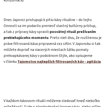
konzumáciu.
Dnes Japonci pristupujú k pitiu kávy rituálne – do tejto
činnosti sa im podarilo preniesť vlastný kultúrny prístup,
a tak z prípravy kávy spravili
posvätný rituál prežívaním
prebiehajúceho momentu
. Preto niet divu, že rozšírenou je
práve filtrovaná káva pripravená cez sifón. V Japonsku si tak
môžete dopriať na viacerých miestach šálku pomaly
prekvapkávanej kávy v podobnom štýle, ako opisujeme
v článku
Tajomstvo najlepších filtrovaných káv - agitácia
.
V každom kávovom rituáli môžeme sledovať hneď niekoľko
príležitostí, či ide o plnohodnotnú konverzáciu, alebo ničím