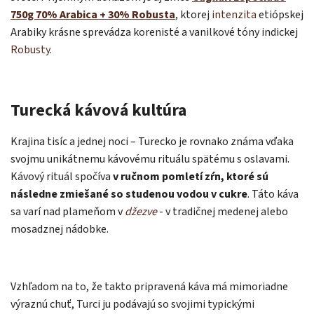
750g 70% Arabica + 30% Robusta
, ktorej
intenzita
etiópskej
Arabiky krásne sprevádza korenisté a vanilkové tóny indickej
Robusty
.
Turecká kávová kultúra
Krajina tisíc a jednej noci – Turecko je rovnako známa vďaka
svojmu unikátnemu kávovému rituálu spätému s oslavami.
Kávový rituál spočíva
v ručnom pomletí zŕn, ktoré sú
následne zmiešané so studenou vodou v cukre
. Táto káva
sa varí nad plameňom v
džezve
- v tradičnej medenej alebo
mosadznej nádobke.
Vzhľadom na to, že takto pripravená káva má mimoriadne
výraznú chuť, Turci ju podávajú so svojimi typickými