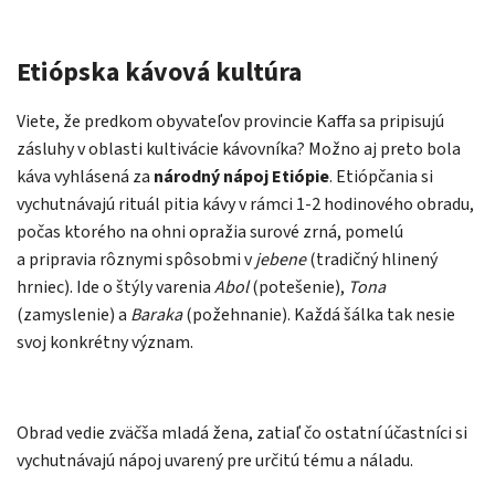
Etiópska kávová kultúra
Viete, že predkom obyvateľov provincie Kaffa sa pripisujú
zásluhy v oblasti kultivácie kávovníka? Možno aj preto bola
káva vyhlásená za
národný nápoj Etiópie
. Etiópčania si
vychutnávajú rituál pitia kávy v rámci 1-2 hodinového obradu,
počas ktorého na ohni opražia surové zrná, pomelú
a pripravia rôznymi spôsobmi v
jebene
(tradičný hlinený
hrniec). Ide o štýly varenia
Abol
(potešenie),
Tona
(zamyslenie) a
Baraka
(požehnanie). Každá šálka tak nesie
svoj konkrétny význam.
Obrad vedie zväčša mladá žena, zatiaľ čo ostatní účastníci si
vychutnávajú nápoj uvarený pre určitú tému a náladu.