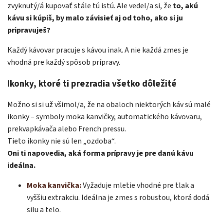
zvyknutý/á kupovať stále tú istú. Ale vedel/a si, že
to, akú
kávu si kúpiš, by malo závisieť aj od toho, ako si ju
pripravuješ?
Každý kávovar pracuje s kávou inak. A nie každá zmes je
vhodná pre každý spôsob prípravy.
Ikonky, ktoré ti prezradia všetko dôležité
Možno si si už všimol/a, že na obaloch niektorých káv sú malé
ikonky – symboly moka kanvičky, automatického kávovaru,
prekvapkávača alebo French pressu.
Tieto ikonky nie sú len „ozdoba“.
Oni ti napovedia, aká forma prípravy je pre danú kávu
ideálna.
Moka kanvička:
Vyžaduje mletie vhodné pre tlak a
vyššiu extrakciu. Ideálna je zmes s robustou, ktorá dodá
silu a telo.