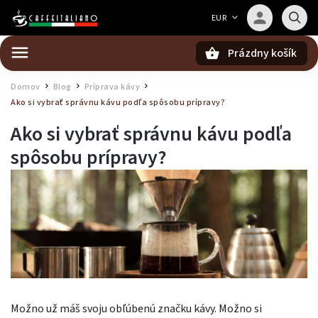
Barista — poradca Caffeitaliano
EUR
Poradím s výberom kávy aj kompatibilitou
Prázdny košík
Hľadať
Domov
Blog
Príprava kávy
/
/
/
Ako si vybrať správnu kávu podľa spôsobu prípravy?
Ako si vybrať správnu kávu podľa
spôsobu prípravy?
Možno už máš svoju obľúbenú značku kávy. Možno si