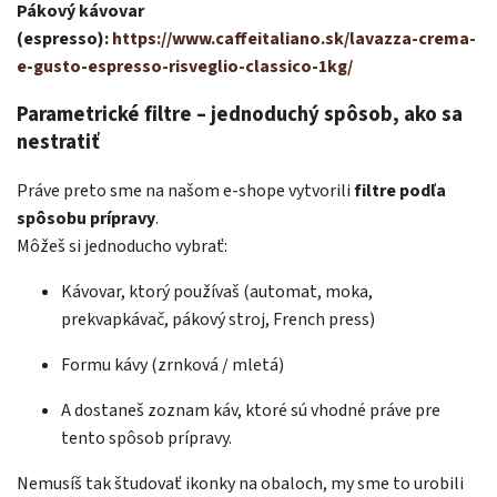
Pákový kávovar
(espresso):
https://www.caffeitaliano.sk/lavazza-crema-
e-gusto-espresso-risveglio-classico-1kg/
Parametrické filtre – jednoduchý spôsob, ako sa
nestratiť
Práve preto sme na našom e-shope vytvorili
filtre podľa
spôsobu prípravy
.
Môžeš si jednoducho vybrať:
Kávovar, ktorý používaš (automat, moka,
prekvapkávač, pákový stroj, French press)
Formu kávy (zrnková / mletá)
A dostaneš zoznam káv, ktoré sú vhodné práve pre
tento spôsob prípravy.
Nemusíš tak študovať ikonky na obaloch, my sme to urobili