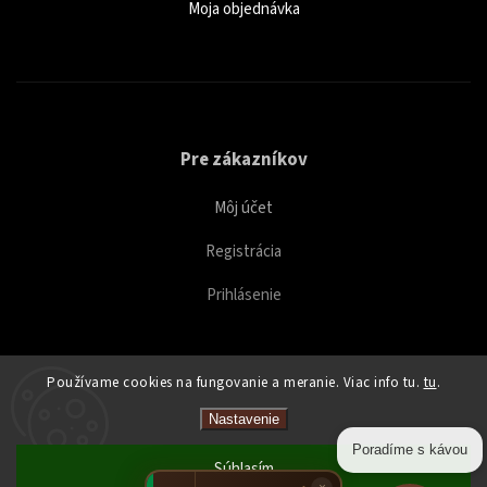
Moja objednávka
Pre zákazníkov
Môj účet
Registrácia
Prihlásenie
Používame cookies na fungovanie a meranie. Viac info tu.
tu
.
Copyright 2026
Caffeitaliano
. Všetky práva vyhradené.
Nastavenie
Upraviť nastavenie cookies
Poradíme s kávou
Súhlasím