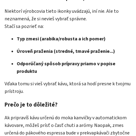
Niektorí výrobcovia tieto ikonky uvádzajú, iní nie. Ale to
neznamená, že si nevieš vybrať správne.
Stačí sa pozrieť na:
Typ zmesi (arabika/robusta a ich pomer)
Úroveň praženia (stredné, tmavé praženie...)
Odporúčaný spôsob prípravy priamo v popise
produktu
Vďaka tomu si vieš vybrať kávu, ktorá sa hodí presne k tvojmu
prístroju.
Prečo je to dôležité?
Ak pripravíš kávu určenú do moka kanvičky v automatickom
kávovare, môžeš prísť o časť chuti a arómy. Naopak, zmes
určená do pákového espressa bude v prekvapkávači zbytočne