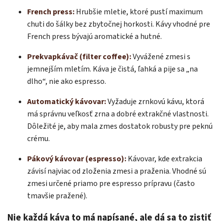
French press:
Hrubšie mletie, ktoré pustí maximum
chuti do šálky bez zbytočnej horkosti. Kávy vhodné pre
French press bývajú aromatické a hutné.
Prekvapkávač (filter coffee):
Vyvážené zmesi s
jemnejším mletím. Káva je čistá, ľahká a pije sa „na
dlho“, nie ako espresso.
Automatický kávovar:
Vyžaduje zrnkovú kávu, ktorá
má správnu veľkosť zrna a dobré extrakčné vlastnosti.
Dôležité je, aby mala zmes dostatok robusty pre peknú
crému.
Pákový kávovar (espresso):
Kávovar, kde extrakcia
závisí najviac od zloženia zmesi a praženia. Vhodné sú
zmesi určené priamo pre espresso prípravu (často
tmavšie pražené).
Nie každá káva to má napísané, ale dá sa to zistiť