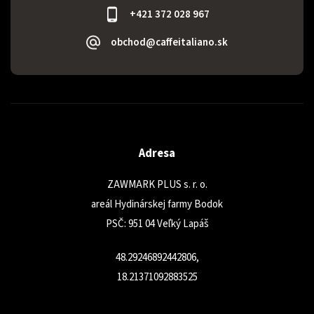
+421 372 028 967
obchod@caffeitaliano.sk
Adresa
ZAWMARK PLUS s. r. o.
areál Hydinárskej farmy Bodok
PSČ: 951 04 Veľký Lapáš
48.29246892442806,
18.21371092883525