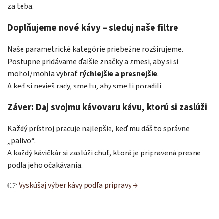
za teba.
Doplňujeme nové kávy – sleduj naše filtre
Naše parametrické kategórie priebežne rozširujeme.
Postupne pridávame ďalšie značky a zmesi, aby si si
mohol/mohla vybrať
rýchlejšie a presnejšie
.
A keď si nevieš rady, sme tu, aby sme ti poradili.
Záver: Daj svojmu kávovaru kávu, ktorú si zaslúži
Každý prístroj pracuje najlepšie, keď mu dáš to správne
„palivo“.
A každý kávičkár si zaslúži chuť, ktorá je pripravená presne
podľa jeho očakávania.
👉
Vyskúšaj výber kávy podľa prípravy →