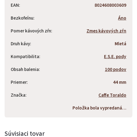
EAN
:
8024608003609
Bezkofeínu
:
Áno
Pomer kávových zŕn
:
Zmes kávových zŕn
Druh kávy
:
Mletá
Kompatibilita
:
E.S.E. pody
Obsah balenia
:
100 podov
Priemer
:
44 mm
Značka
:
Caffe Toraldo
Položka bola vypredaná…
Súvisiaci tovar