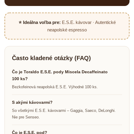
⭐ Ideálna voľba pre:
E.S.E. kávovar · Autentické
neapolské espresso
Často kladené otázky (FAQ)
Čo je Toraldo E.S.E. pody Miscela Decaffeinato
100 ks?
Bezkofeinová neapolská E.S.E. Výhodné 100 ks.
S akými kávovarmi?
So všetkými E.S.E. kávovarmi – Gaggia, Saeco, DeLonghi.
Nie pre Senseo.
Čo je E.S.E. pod?