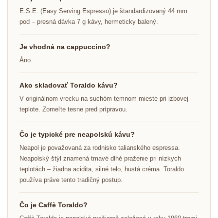
E.S.E. (Easy Serving Espresso) je štandardizovaný 44 mm
pod – presná dávka 7 g kávy, hermeticky balený.
Je vhodná na cappuccino?
Áno.
Ako skladovať Toraldo kávu?
V originálnom vrecku na suchóm temnom mieste pri izbovej
teplote. Zomeľte tesne pred prípravou.
Čo je typické pre neapolskú kávu?
Neapol je považovaná za rodnisko talianského espressa.
Neapolský štýl znamená tmavé dlhé praženie pri nízkych
teplotách – žiadna acidita, silné telo, hustá créma. Toraldo
používa práve tento tradičný postup.
Čo je Caffè Toraldo?