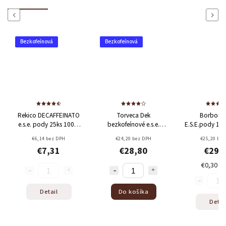
Previous
Next
Bezkofeínová
Bezkofeínová
Rekico DECAFFEINATO
Torveca Dek
Borbone DEK
e.s.e. pody 25ks
100%
bezkofeínové e.s.e.
E.S.E.pody 100ks
Arabica
pody 50ks
30% Arabica
Minimálna dob
€6,14 bez DPH
€24,20 bez DPH
€25,20 bez DPH
+ 70% Robusta
trvanlivosti 31/01
€7,31
€28,80
€29,99
€0,30 / 1 ks
Detail
Do košíka
Detail