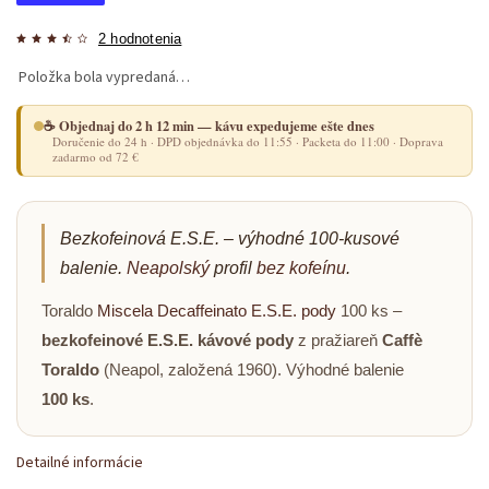
2 hodnotenia
Položka bola vypredaná…
☕ Objednaj do 2 h 12 min — kávu expedujeme ešte dnes
Doručenie do 24 h · DPD objednávka do 11:55 · Packeta do 11:00 · Doprava
zadarmo od 72 €
Bezkofeinová E.S.E. – výhodné 100-kusové
balenie.
Neapolský
profil
bez kofeínu
.
Toraldo
Miscela
Decaffeinato
E.S.E. pody
100 ks –
bezkofeinové E.S.E. kávové pody
z pražiareň
Caffè
Toraldo
(Neapol, založená 1960). Výhodné balenie
100 ks
.
Detailné informácie