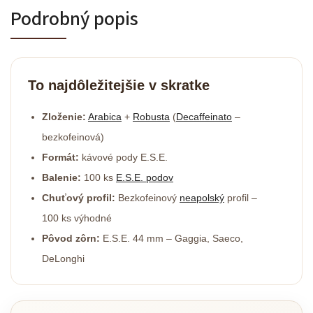
Podrobný popis
To najdôležitejšie v skratke
Zloženie:
Arabica
+
Robusta
(
Decaffeinato
–
bezkofeinová)
Formát:
kávové pody E.S.E.
Balenie:
100 ks
E.S.E. podov
Chuťový profil:
Bezkofeinový
neapolský
profil –
100 ks výhodné
Pôvod zôrn:
E.S.E. 44 mm – Gaggia, Saeco,
DeLonghi