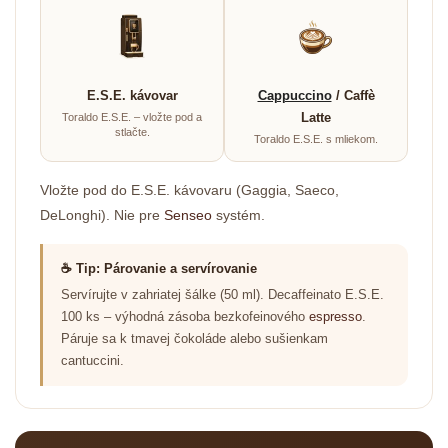
E.S.E. kávovar
Cappuccino
/ Caffè
Latte
Toraldo E.S.E. – vložte pod a
stlačte.
Toraldo E.S.E. s mliekom.
Vložte pod do E.S.E. kávovaru (Gaggia, Saeco,
DeLonghi). Nie pre
Senseo
systém.
☕ Tip: Párovanie a servírovanie
Servírujte v zahriatej šálke (50 ml). Decaffeinato E.S.E.
100 ks – výhodná zásoba bezkofeinového
espresso
.
Páruje sa k tmavej čokoláde alebo sušienkam
cantuccini.