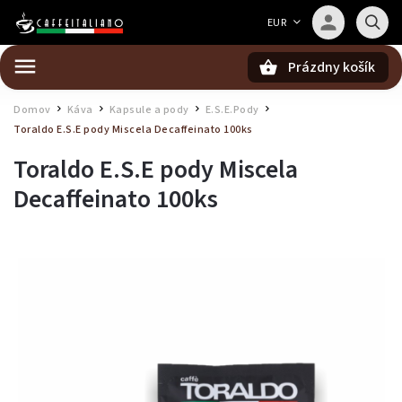
Barista — poradca Caffeitaliano
EUR
Poradím s výberom kávy aj kompatibilitou
Prázdny košík
Hľadať
Domov
Káva
Kapsule a pody
E.S.E.Pody
/
/
/
/
Toraldo E.S.E pody Miscela Decaffeinato 100ks
Toraldo E.S.E pody Miscela
Decaffeinato 100ks