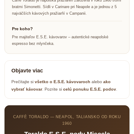
Caffè Toraldo je napolská pražiareň založená v roku 1960 tromi
bratmi Simonetti. Sídli v Carinare pri Neapole a je jednou z 5
najväčších kávových pražiarňí v Campanii.
Pre koho?
Pre majiteľov E.S.E. kávovarov – autentické neapolské
espresso bez mlynčeka.
Objavte viac
Prečítajte si
všetko o E.S.E. kávovaroch
alebo
ako
vybrať kávovar
. Pozrite si
celú ponuku E.S.E. podov
.
CAFFÈ TORALDO — NEAPOL, TALIANSKO OD ROKU
1960