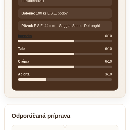
bezkofeinová)
Balenie:
100 ks E.S.E. podov
Pôvod:
E.S.E. 44 mm – Gaggia, Saeco, DeLonghi
Intenzita
6/10
Telo
6/10
Créma
6/10
Acidita
3/10
Odporúčaná príprava