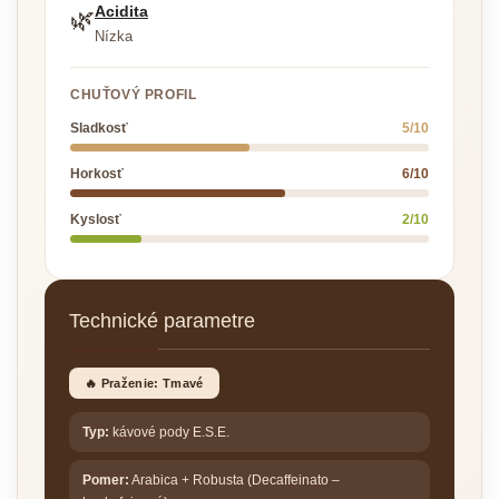
Acidita
🌿
Nízka
CHUŤOVÝ PROFIL
Sladkosť
5/10
Horkosť
6/10
Kyslosť
2/10
Technické parametre
🔥 Praženie: Tmavé
Typ:
kávové pody E.S.E.
Pomer:
Arabica + Robusta (Decaffeinato –