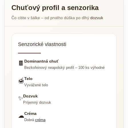
Chuťový profil a senzorika
Čo cítite v šálke – od prvého dúška po dlhý
dozvuk
Senzorické vlastnosti
Dominantná chuť
🍫
Bezkofeinový neapolský profil – 100 ks výhodné
Telo
🍯
Vyvážené telo
Dozvuk
✨
Príjemný dozvuk
Créma
☁
Dobrá
créma