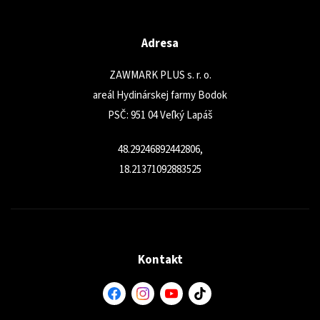
Adresa
ZAWMARK PLUS s. r. o.
areál Hydinárskej farmy Bodok
PSČ: 951 04 Veľký Lapáš
48.29246892442806,
18.21371092883525
Kontakt