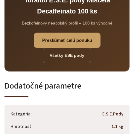
Toraldo E.S.E. pody Miscela
Decaffeinato 100 ks
Bezkofeinový neapolský profil – 100 ks výhodné
Preskúmať celú ponuku
Odoslať
Všetky ESE pody
Powered by chaterimo
Dodatočné parametre
Kategória
:
E.S.E.Pody
Hmotnosť
:
1.1 kg