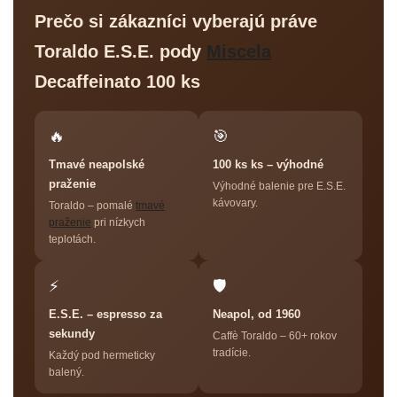
Prečo si zákazníci vyberajú práve
Toraldo E.S.E. pody
Miscela
Decaffeinato 100 ks
🔥
🎯
Tmavé neapolské
100 ks ks – výhodné
praženie
Výhodné balenie pre E.S.E.
kávovary.
Toraldo – pomalé
tmavé
praženie
pri nízkych
teplotách.
⚡
🛡
E.S.E. – espresso za
Neapol, od 1960
sekundy
Caffè Toraldo – 60+ rokov
tradície.
Každý pod hermeticky
balený.