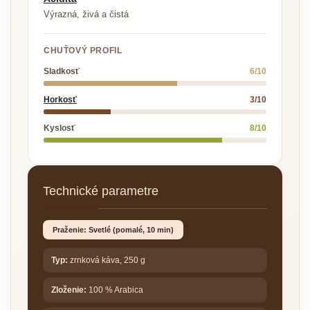
Výrazná, živá a čistá
CHUŤOVÝ PROFIL
Sladkosť
6/10
Horkosť
3/10
Kyslosť
8/10
Technické parametre
Praženie: Svetlé (pomalé, 10 min)
Typ:
zrnková káva, 250 g
Zloženie:
100 % Arabica