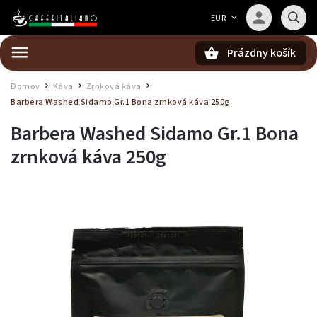
Barista — poradca Caffeitaliano
EUR
Poradím s výberom kávy aj kompatibilitou
Prázdny košík
Hľadať
Domov
Káva
Zrnková káva
/
/
/
Barbera Washed Sidamo Gr.1 Bona zrnková káva 250g
Barbera Washed Sidamo Gr.1 Bona
zrnková káva 250g