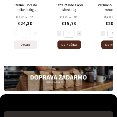
a Espresso
Caffe Intenso Capri
Vergnano Aroma Mio
liano 1kg
Blend 1kg
Robusto 1kg
eínová
100%
42 bez DPH
€13,22 bez DPH
€16,98 bez DPH
rabica
24,30
€15,73
€20,21
Detail
Do košíka
Do košíka