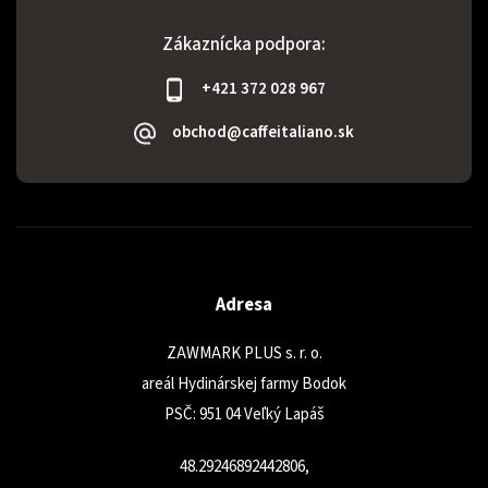
Zákaznícka podpora:
+421 372 028 967
obchod@caffeitaliano.sk
Adresa
ZAWMARK PLUS s. r. o.
areál Hydinárskej farmy Bodok
PSČ: 951 04 Veľký Lapáš
48.29246892442806,