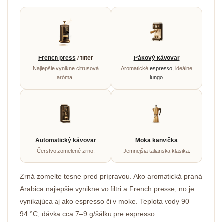
French press
/ filter
Pákový kávovar
Najlepšie vynikne citrusová
Aromatické
espresso
, ideálne
aróma.
lungo
.
Automatický kávovar
Moka kanvička
Čerstvo zomelené zrno.
Jemnejšia talianska klasika.
Zrná zomeľte tesne pred prípravou. Ako aromatická praná
Arabica najlepšie vynikne vo filtri a French presse, no je
vynikajúca aj ako espresso či v moke. Teplota vody 90–
94 °C, dávka cca 7–9 g/šálku pre espresso.