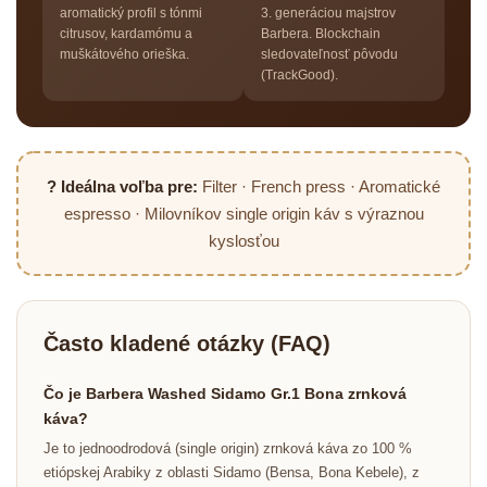
aromatický profil s tónmi
3. generáciou majstrov
citrusov, kardamómu a
Barbera. Blockchain
muškátového orieška.
sledovateľnosť pôvodu
(TrackGood).
? Ideálna voľba pre:
Filter · French press · Aromatické
espresso · Milovníkov single origin káv s výraznou
kyslosťou
Často kladené otázky (FAQ)
Čo je Barbera Washed Sidamo Gr.1 Bona zrnková
káva?
Je to jednoodrodová (single origin) zrnková káva zo 100 %
etiópskej Arabiky z oblasti Sidamo (Bensa, Bona Kebele), z