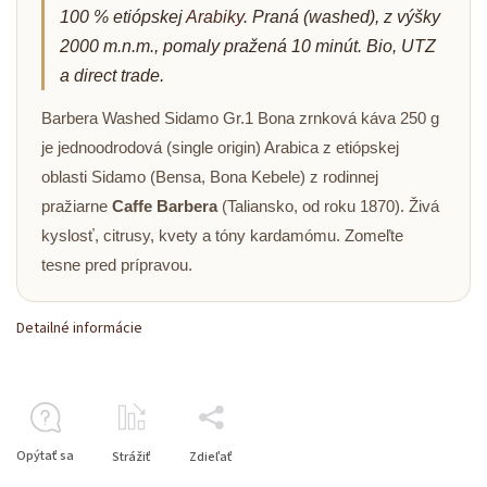
100 % etiópskej
Arabiky
. Praná (washed), z výšky
2000 m.n.m., pomaly pražená 10 minút. Bio, UTZ
a direct trade.
Barbera Washed Sidamo Gr.1 Bona zrnková káva 250 g
je jednoodrodová (single origin) Arabica z etiópskej
oblasti Sidamo (Bensa, Bona Kebele) z rodinnej
pražiarne
Caffe Barbera
(Taliansko, od roku 1870). Živá
kyslosť, citrusy, kvety a tóny kardamómu. Zomeľte
tesne pred prípravou.
Detailné informácie
Opýtať sa
Strážiť
Zdieľať