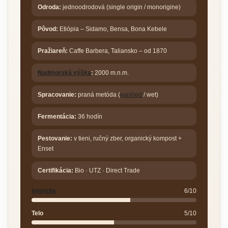
Odroda:
jednoodrodová (single origin / monorigine)
Pôvod:
Etiópia – Sidamo, Bensa, Bona Kebele
Pražiareň:
Caffe Barbera, Taliansko – od 1870
Nadmorská výška
:
2000 m.n.m.
Spracovanie:
praná metóda (
washed
/ wet)
Fermentácia:
36 hodín
Pestovanie:
v tieni, ručný zber, organický kompost +
Enset
Certifikácia:
Bio · UTZ · Direct Trade
Intenzita
6/10
Telo
5/10