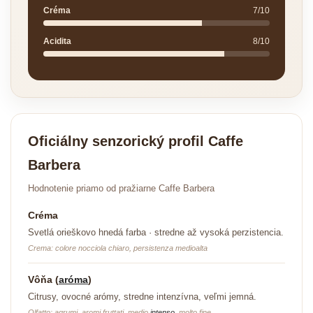
Créma
7/10
Acidita
8/10
Oficiálny senzorický profil Caffe
Barbera
Hodnotenie priamo od pražiarne Caffe Barbera
Créma
Svetlá orieškovo hnedá farba · stredne až vysoká perzistencia.
Crema: colore nocciola chiaro, persistenza medioalta
Vôňa (
aróma
)
Citrusy, ovocné arómy, stredne intenzívna, veľmi jemná.
Olfatto: agrumi, aromi fruttati, medio
intenso
, molto fine