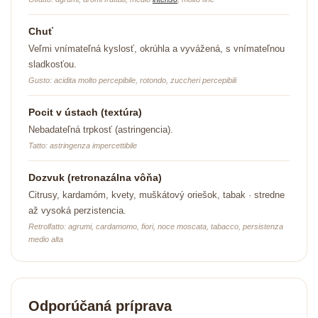
Chuť
Veľmi vnímateľná kyslosť, okrúhla a vyvážená, s vnímateľnou
sladkosťou.
Gusto: acidita molto percepibile, rotondo, zuccheri percepibili
Pocit v ústach (textúra)
Nebadateľná trpkosť (astringencia).
Tatto: astringenza impercettibile
Dozvuk (retronazálna vôňa)
Citrusy, kardamóm, kvety, muškátový oriešok, tabak · stredne
až vysoká perzistencia.
Retrolfatto: agrumi, cardamomo, fiori, noce moscata, tabacco, persistenza
medio alta
Odporúčaná príprava