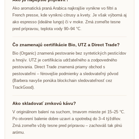
Ako aromatická praná Arabica najkrajšie vynikne vo filtri a
French presse, kde vyniknú citrusy a kvety. Je však výborná aj
ako espresso (ideálne lungo) či v moke. Zrná zomeľte tesne
pred prípravou, teplota vody 90–94 °C.
Čo znamenajú certifikácie Bio, UTZ a Direct Trade?
Bio (Organic) znamená pestovanie bez syntetických pesticídov
a hnojív. UTZ je certifikácia udržateľného a zodpovedného
pestovania. Direct Trade znamená priamy obchod s
pestovateľmi – férovejšie podmienky a sledovateľný pôvod
(Barbera navyše ponúka blockchain sledovateľnosť cez
TrackGood).
Ako skladovať zrnkovú kávu?
V originálnom balení na suchom, tmavom mieste pri 15–25 °C.
Odoslať
Po otvorení balenie dobre uzavri a spotrebuj do 3–4 týždňov.
Zrná zomeľte vždy tesne pred prípravou – zachováš tak plnú
Powered by chaterimo
arómu.