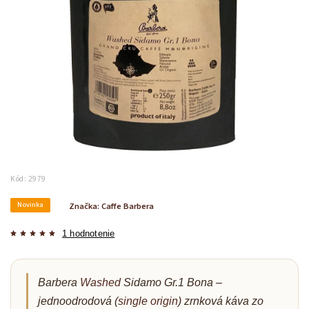
Kód:
2979
Novinka
Značka:
Caffe Barbera
1 hodnotenie
Barbera
Washed
Sidamo Gr.1 Bona –
jednoodrodová (
single origin
) zrnková káva zo