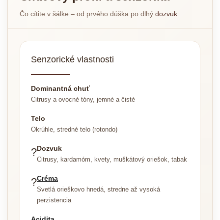
Čo cítite v šálke – od prvého dúška po dlhý
dozvuk
Senzorické vlastnosti
Dominantná chuť
Citrusy a ovocné tóny, jemné a čisté
Telo
Okrúhle, stredné telo (rotondo)
Dozvuk
?
Citrusy, kardamóm, kvety, muškátový oriešok, tabak
Créma
?
Svetlá orieškovo hnedá, stredne až vysoká
perzistencia
Acidita