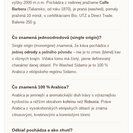
výšky 2000 m.n.m. Pochádza z rodinnej pražiarne
Caffe
Barbera
(Taliansko, od roku 1870), je praná (washed), pomaly
pražená 10 minút, s certifikáciami Bio, UTZ a Direct Trade.
Balenie 250 g.
Čo znamená jednoodrodová (single origin)?
Single origin (monorigine) znamená, že káva pochádza z
jednej
odrody
a jedného pôvodu
– nie je to zmes (blend) kav
z rôznych krajín. Vďaka tomu má čistý, jasne definovaný
charakter danej oblasti. Pri Washed Sidamo je to 100 %
Arabica z etiópskeho regiónu Sidamo.
Čo znamená 100 % Arabica?
Arabica je jemnejší a aromatickejší druh kávy s výraznejšou
kyslosťou a nižším obsahom
kofeínu
než
Robusta
. Práve
Arabica z vysokohorských etiópskych oblastí je známa
citrusovými, kvetinovými a korenistými tónmi.
Odkiaľ pochádza a ako chutí?