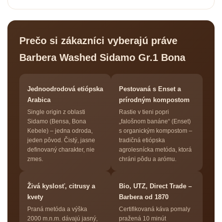
Prečo si zákazníci vyberajú práve
Barbera Washed Sidamo Gr.1 Bona
Jednoodrodová etiópska
Pestovaná s Enset a
Arabica
prírodným kompostom
Single origin z oblasti
Rastie v tieni popri
Sidamo (Bensa, Bona
„falošnom banáne“ (Enset)
Kebele) – jedna odroda,
s organickým kompostom –
jeden pôvod. Čistý, jasne
tradičná etiópska
definovaný charakter, nie
agrolesnícka metóda, ktorá
zmes.
chráni pôdu a arómu.
Živá kyslosť, citrusy a
Bio, UTZ, Direct Trade –
kvety
Barbera od 1870
Praná metóda a výška
Certifikovaná káva pomaly
2000 m.n.m. dávajú jasný,
pražená 10 minút