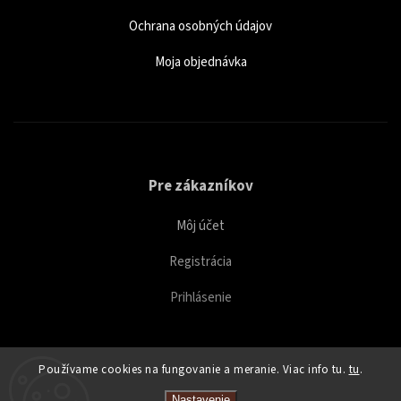
Ochrana osobných údajov
Moja objednávka
Pre zákazníkov
Môj účet
Registrácia
Prihlásenie
Používame cookies na fungovanie a meranie. Viac info tu.
tu
.
Copyright 2026
Caffeitaliano
. Všetky práva vyhradené.
Nastavenie