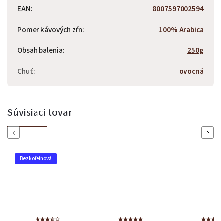
EAN
:
8007597002594
Pomer kávových zŕn
:
100% Arabica
Obsah balenia
:
250g
Chuť
:
ovocná
Súvisiaci tovar
Previous
Next
nová