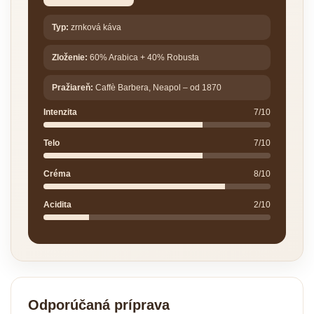
Typ:
zrnková káva
Zloženie:
60% Arabica + 40% Robusta
Pražiareň:
Caffè Barbera, Neapol – od 1870
Intenzita
7/10
Telo
7/10
Créma
8/10
Acidita
2/10
Odporúčaná príprava