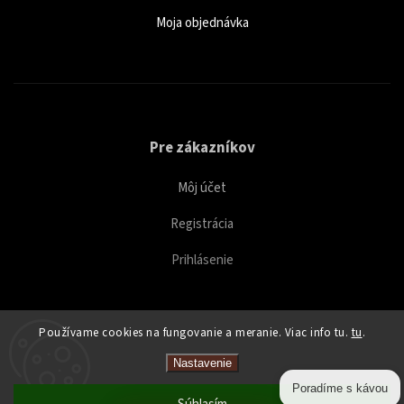
Moja objednávka
Pre zákazníkov
Môj účet
Registrácia
Prihlásenie
Používame cookies na fungovanie a meranie. Viac info tu.
tu
.
Copyright 2026
Caffeitaliano
. Všetky práva vyhradené.
Nastavenie
Upraviť nastavenie cookies
Poradíme s kávou