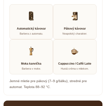
Automatický kávovar
Pákový kávovar
Barbera z automatu.
Neapolský charakter.
Moka kanvička
Cappuccino / Caffè Latte
Barbera v moke.
Hustá créma s mliekom.
Jemné mletie pre pákový (7–9 g/šálku), stredné pre
automat. Teplota 88–92 °C.