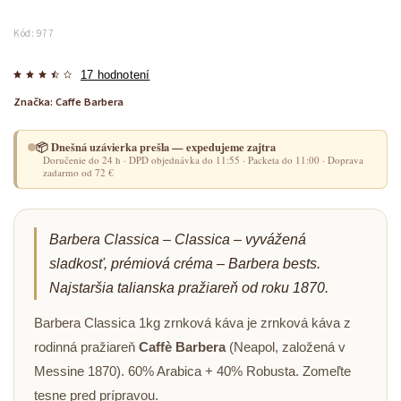
Kód:
977
17 hodnotení
Značka:
Caffe Barbera
📦 Dnešná uzávierka prešla — expedujeme zajtra
Doručenie do 24 h · DPD objednávka do 11:55 · Packeta do 11:00 · Doprava
zadarmo od 72 €
Barbera Classica – Classica – vyvážená
sladkosť, prémiová créma – Barbera bests.
Najstaršia talianska pražiareň od roku 1870.
Barbera Classica 1kg zrnková káva je zrnková káva z
rodinná pražiareň
Caffè Barbera
(Neapol, založená v
Messine 1870). 60% Arabica + 40% Robusta. Zomeľte
tesne pred prípravou.