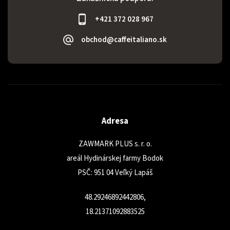
+421 372 028 967
obchod@caffeitaliano.sk
Adresa
ZAWMARK PLUS s. r. o.
areál Hydinárskej farmy Bodok
PSČ: 951 04 Veľký Lapáš
48.29246892442806,
18.21371092883525