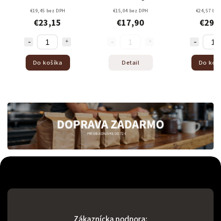
rabica + 60%
Arabica + 60% Robusta
Arabica + 40% Robusta
,45 bez DPH
€15,04 bez DPH
€24,57 bez DPH
Robusta
€23,15
€17,90
€29,24
o košíka
Detail
Do košíka
Zákaznícka podpora: