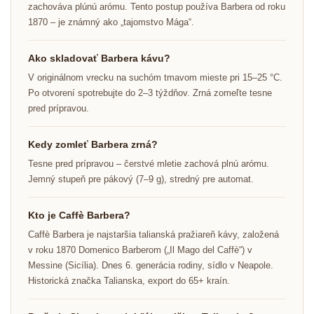
zachováva plúnú arómu. Tento postup používa Barbera od roku
1870 – je známný ako „tajomstvo Mága“.
Ako skladovať Barbera kávu?
V originálnom vrecku na suchóm tmavom mieste pri 15–25 °C.
Po otvorení spotrebujte do 2–3 týždňov. Zrná zomeľte tesne
pred prípravou.
Kedy zomleť Barbera zrná?
Tesne pred prípravou – čerstvé mletie zachová plnú arómu.
Jemný stupeň pre pákový (7–9 g), stredný pre automat.
Kto je Caffè Barbera?
Caffè Barbera je najstaršia talianská pražiareň kávy, založená
v roku 1870 Domenico Barberom („Il Mago del Caffè“) v
Messine (Sicília). Dnes 6. generácia rodiny, sídlo v Neapole.
Historická značka Talianska, export do 65+ kraín.