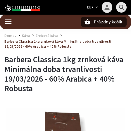
Barista — poradca Caffeitaliano
EUR
Poradím s výberom kávy aj kompatibilitou
Prázdny košík
Hľadať
Domov
Káva
Zrnková káva
/
/
/
Barbera Classica 1kg zrnková káva
Minimálna doba trvanlivosti
19/03/2026 - 60% Arabica + 40% Robusta
Barbera Classica 1kg zrnková káva
Minimálna doba trvanlivosti
19/03/2026 - 60% Arabica + 40%
Robusta