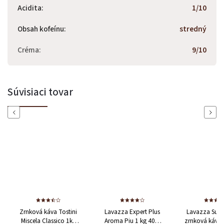
Acidita
:
1/10
Obsah kofeínu
:
stredný
Créma
:
9/10
Súvisiaci tovar
Previous
Next
á káva Tostini
Lavazza Expert Plus
Lavazza Super Crema
a Classico 1kg
Aroma Piu 1 kg
40%
zrnková káva 1 kg
60%