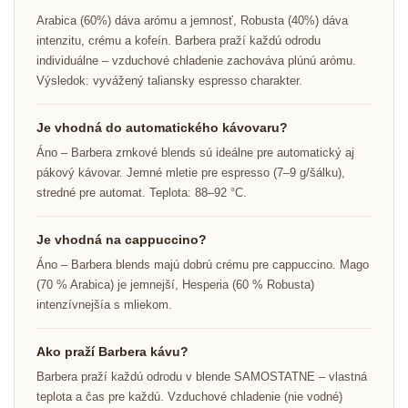
Arabica (60%) dáva arómu a jemnosť, Robusta (40%) dáva
intenzitu, crému a kofeín. Barbera praží každú odrodu
individuálne – vzduchové chladenie zachováva plúnú arómu.
Výsledok: vyvážený taliansky espresso charakter.
Je vhodná do automatického kávovaru?
Áno – Barbera zrnkové blends sú ideálne pre automatický aj
pákový kávovar. Jemné mletie pre espresso (7–9 g/šálku),
stredné pre automat. Teplota: 88–92 °C.
Je vhodná na cappuccino?
Áno – Barbera blends majú dobrú crému pre cappuccino. Mago
(70 % Arabica) je jemnejší, Hesperia (60 % Robusta)
intenzívnejšía s mliekom.
Ako praží Barbera kávu?
Barbera praží každú odrodu v blende SAMOSTATNE – vlastná
teplota a čas pre každú. Vzduchové chladenie (nie vodné)