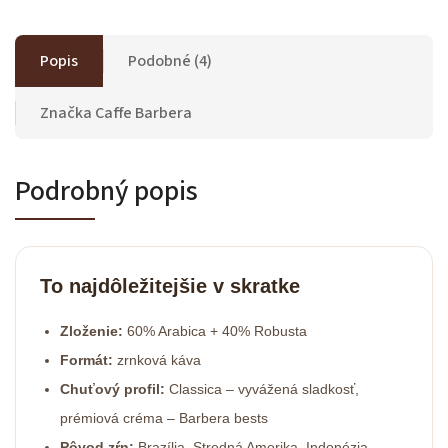
Popis
Podobné (4)
Značka
Caffe Barbera
Podrobný popis
To najdôležitejšie v skratke
Zloženie:
60% Arabica + 40% Robusta
Formát:
zrnková káva
Chuťový profil:
Classica – vyvážená sladkosť,
prémiová créma – Barbera bests
Pôvod zŕn:
Brazília, Stredná Amerika, Indonézia