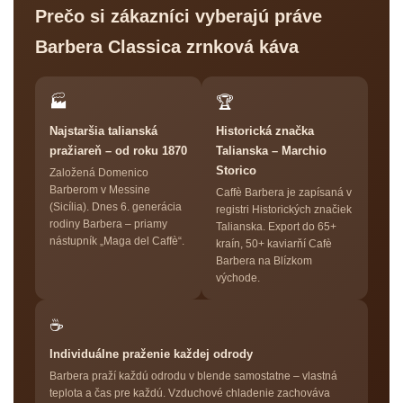
Prečo si zákazníci vyberajú práve
Barbera Classica zrnková káva
🏭
🏆
Najstaršia talianská
Historická značka
pražiareň – od roku 1870
Talianska – Marchio
Storico
Založená Domenico
Barberom v Messine
Caffè Barbera je zapísaná v
(Sicília). Dnes 6. generácia
registri Historických značiek
rodiny Barbera – priamy
Talianska. Export do 65+
nástupník „Maga del Caffè“.
kraín, 50+ kaviarňí Cafè
Barbera na Blízkom
východe.
☕
Individuálne praženie každej odrody
Barbera praží každú odrodu v blende samostatne – vlastná
teplota a čas pre každú. Vzduchové chladenie zachováva