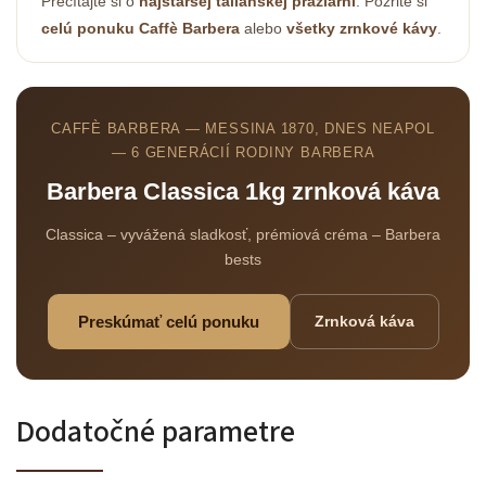
Prečítajte si o
najstaršej talianskej pražiarni
. Pozrite si
celú ponuku Caffè Barbera
alebo
všetky zrnkové kávy
.
CAFFÈ BARBERA — MESSINA 1870, DNES NEAPOL
— 6 GENERÁCIÍ RODINY BARBERA
Odoslať
Barbera Classica 1kg zrnková káva
Powered by chaterimo
Classica – vyvážená sladkosť, prémiová créma – Barbera
bests
Preskúmať celú ponuku
Zrnková káva
Dodatočné parametre