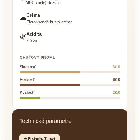
Dlhý sladký dozvuk
Créma
☁
Zlatohnendá hustá créma
Acidita
🌿
Nízka
CHUŤOVÝ PROFIL
Sladkosť
6/10
Horkosť
6/10
Kyslosť
2/10
Technické parametre
🔥 Praženie: Tmavé