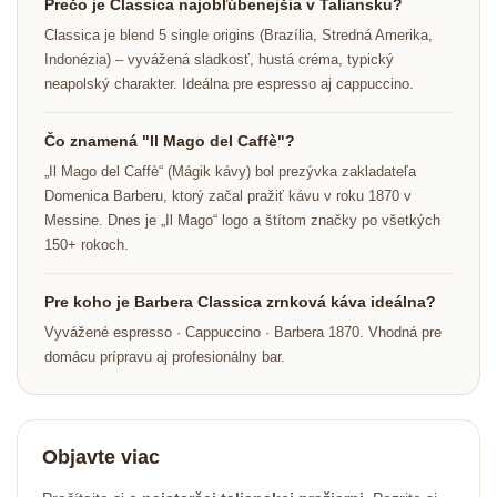
Prečo je Classica najobľúbenejšia v Taliansku?
Classica je blend 5 single origins (Brazília, Stredná Amerika,
Indonézia) – vyvážená sladkosť, hustá créma, typický
neapolský charakter. Ideálna pre espresso aj cappuccino.
Čo znamená "Il Mago del Caffè"?
„Il Mago del Caffè“ (Mágik kávy) bol prezývka zakladateľa
Domenica Barberu, ktorý začal pražiť kávu v roku 1870 v
Messine. Dnes je „Il Mago“ logo a štítom značky po všetkých
150+ rokoch.
Pre koho je Barbera Classica zrnková káva ideálna?
Vyvážené espresso · Cappuccino · Barbera 1870. Vhodná pre
domácu prípravu aj profesionálny bar.
Objavte viac