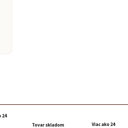
Baris
Poradím 
o 24
Viac ako 24
Tovar skladom