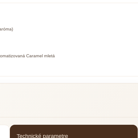
 aróma)
romatizovaná Caramel mletá
Technické parametre