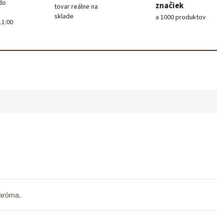
do
značiek
tovar reálne na
sklade
a 1000 produktov
11:00
 aróma.