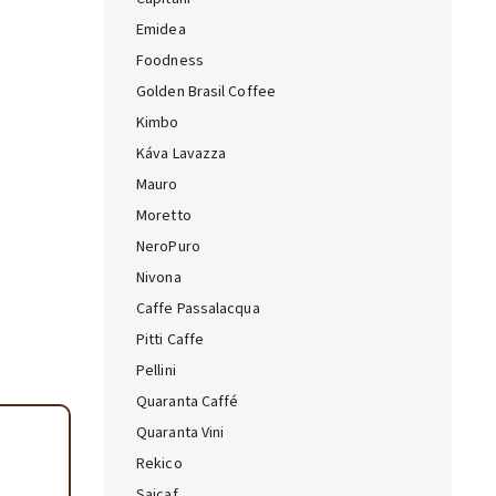
ta — poradca Caffeitaliano
Emidea
s výberom kávy aj kompatibilitou
Foodness
Golden Brasil Coffee
Kimbo
Káva Lavazza
Mauro
Moretto
NeroPuro
Nivona
Caffe Passalacqua
Pitti Caffe
Pellini
Quaranta Caffé
Quaranta Vini
Rekico
Saicaf