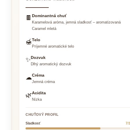
Dominantná chuť
🍫
Karamelová aróma, jemná sladkosť – aromatizovaná
Caramel mletá
Telo
🍯
Príjemné aromatické telo
Dozvuk
✨
Dlhý aromatický dozvuk
Créma
☁
Jemná créma
Acidita
🌿
Nízka
CHUŤOVÝ PROFIL
Sladkosť
7/