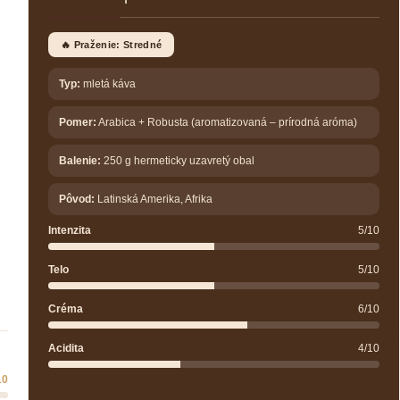
🔥 Praženie: Stredné
Typ:
mletá káva
Pomer:
Arabica + Robusta (aromatizovaná – prírodná aróma)
Balenie:
250 g hermeticky uzavretý obal
Pôvod:
Latinská Amerika, Afrika
Intenzita
5/10
Telo
5/10
Créma
6/10
Acidita
4/10
10