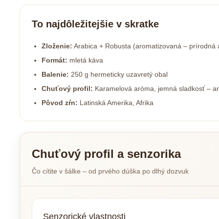
To najdôležitejšie v skratke
Zloženie:
Arabica + Robusta (aromatizovaná – prírodná
Formát:
mletá káva
Balenie:
250 g hermeticky uzavretý obal
Chuťový profil:
Karamelová aróma, jemná sladkosť – a
Pôvod zŕn:
Latinská Amerika, Afrika
Chuťový profil a senzorika
Čo cítite v šálke – od prvého dúška po dlhý dozvuk
Senzorické vlastnosti