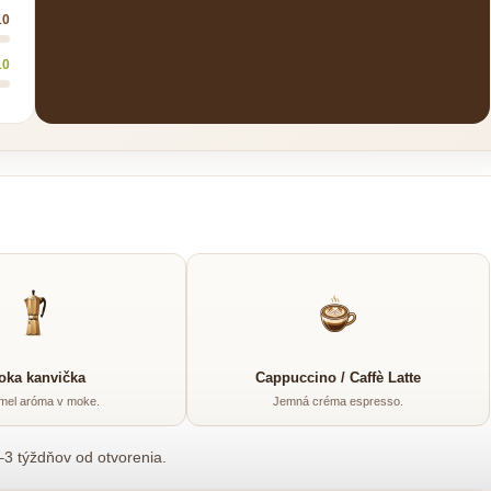
10
10
oka kanvička
Cappuccino / Caffè Latte
mel aróma v moke.
Jemná créma espresso.
3 týždňov od otvorenia.