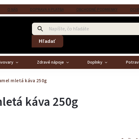
O NÁS
DOPRAVA A PLATBA
OBCHODNÉ PODMIENKY
OCHR
Hľadať
ávovary
Zdravé nápoje
Doplnky
Potrav
ramel mletá káva 250g
mletá káva 250g