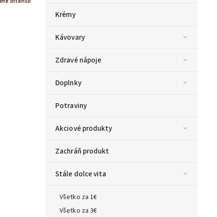
affe Intenso
Krémy
Kávovary
Zdravé nápoje
Doplnky
Potraviny
Akciové produkty
Zachráň produkt
Stále dolce vita
Všetko za 1€
Všetko za 3€