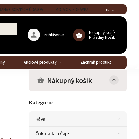
ANA OSOBNÝCH ÚDAJOV
MOJA OBJEDNÁVKA
EUR
Nákupný košík
Prihlásenie
Prázdny košík
iny
Akciové produkty
Zachráň produkt
Stál
Nákupný košík
Kategórie
Káva
Čokoláda a Čaje