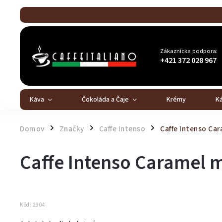
Zákaznícka podpora:
+421 372 028 967
Káva
Čokoláda a Čaje
Krémy
K
Domov
Značky
Caffe Intenso
Caffe Intenso Ca
/
/
/
Caffe Intenso Caramel 
Kód:
2904