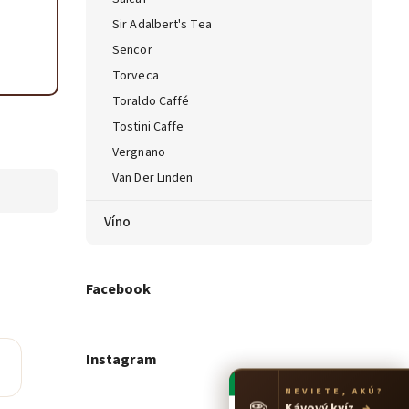
Sir Adalbert's Tea
Sencor
Torveca
Toraldo Caffé
Tostini Caffe
Vergnano
Van Der Linden
Víno
Facebook
Instagram
NEVIETE, AKÚ?
☕
Kávový kvíz
→