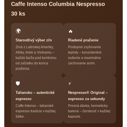
Caffe Intenso Columbia Nespresso
30 ks
🌍
🔥
Starostlivý výber zŕn
Riadené praženie
Zrná z Latinskej Ameriky,
Postupné zvyšovanie
Afriky, Indie a Vietnamu –
teploty – konzistentné
každá šarža pod kontrolou
sušenie a maximálne
od začiatku do konca
zachovanie aróm.
praženia.
🛡
⚡
Taliansko – autentické
Nespresso® Original –
espresso
espresso za sekundy
Caffe Intenso – talianské
Presná dávka, hermeticky
espresso tradície v každej
balená – čerstvosť v každej
šálke.
kapsule.