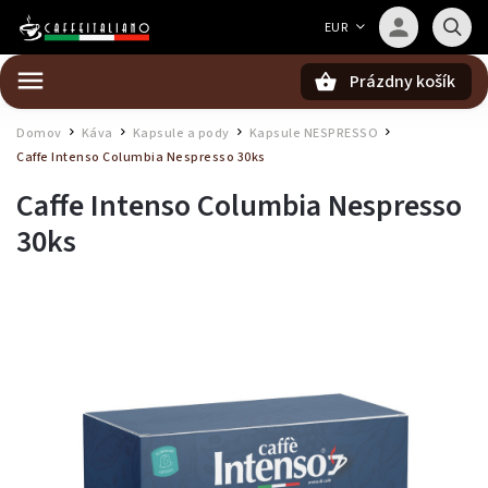
Barista — poradca Caffeitaliano
EUR
Poradím s výberom kávy aj kompatibilitou
Prázdny košík
Hľadať
Domov
Káva
Kapsule a pody
Kapsule NESPRESSO
/
/
/
/
Caffe Intenso Columbia Nespresso 30ks
Caffe Intenso Columbia Nespresso
30ks