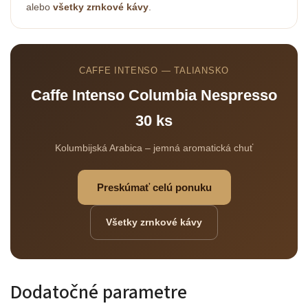
alebo
všetky zrnkové kávy
.
Odoslať
CAFFE INTENSO — TALIANSKO
Powered by chaterimo
Caffe Intenso Columbia Nespresso
30 ks
Kolumbijská Arabica – jemná aromatická chuť
Preskúmať celú ponuku
Všetky zrnkové kávy
Dodatočné parametre