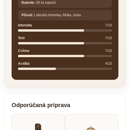
Balenie:
30 ks kapsúl
Pôvod:
Latinská Amerika, Afrika, India
Intenzita
7/10
Telo
7/10
Créma
7/10
Acidita
4/10
Odporúčaná príprava