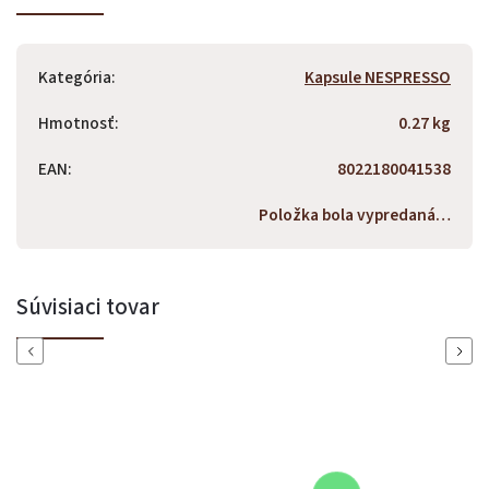
Kategória
:
Kapsule NESPRESSO
Hmotnosť
:
0.27 kg
EAN
:
8022180041538
Položka bola vypredaná…
Súvisiaci tovar
Previous
Next