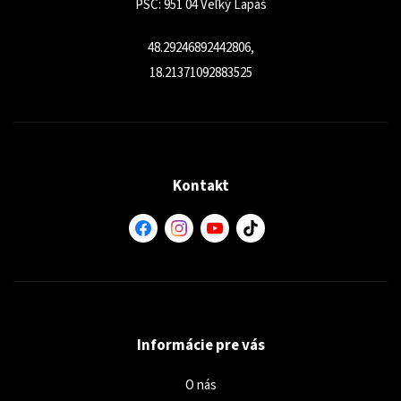
PSČ: 951 04 Veľký Lapáš
48.29246892442806,
18.21371092883525
Kontakt
Informácie pre vás
O nás