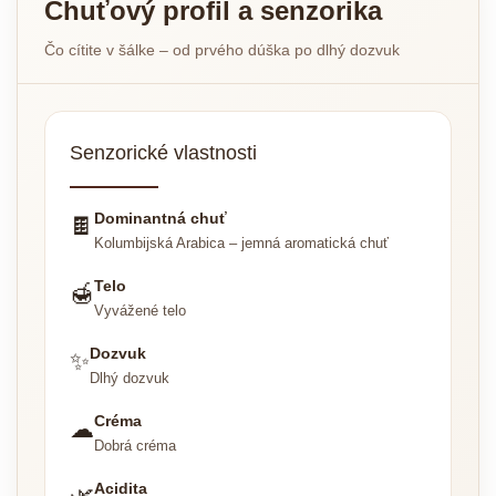
Chuťový profil a senzorika
Čo cítite v šálke – od prvého dúška po dlhý dozvuk
Senzorické vlastnosti
Dominantná chuť
🍫
Kolumbijská Arabica – jemná aromatická chuť
Telo
🍯
Vyvážené telo
Dozvuk
✨
Dlhý dozvuk
Créma
☁
Dobrá créma
Acidita