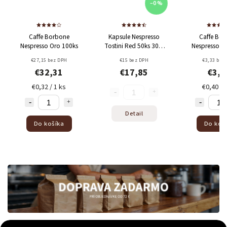
–0 %
Caffe Borbone
Kapsule Nespresso
Caffe Borbone
Nespresso Oro 100ks
Tostini Red 50ks
30%
Nespresso Allumin
Arabica + 70% Robusta
Crema Superiore 1
€27,15 bez DPH
€15 bez DPH
€3,33 bez DPH
€32,31
€17,85
€3,96
€0,32 / 1 ks
€0,40 / 1 ks
Detail
Do košíka
Do košíka