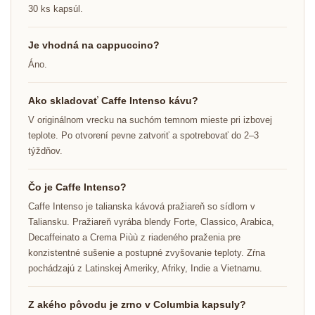
30 ks kapsúl.
Je vhodná na cappuccino?
Áno.
Ako skladovať Caffe Intenso kávu?
V originálnom vrecku na suchóm temnom mieste pri izbovej
teplote. Po otvorení pevne zatvoriť a spotrebovať do 2–3
týždňov.
Čo je Caffe Intenso?
Caffe Intenso je talianska kávová pražiareň so sídlom v
Taliansku. Pražiareň vyrába blendy Forte, Classico, Arabica,
Decaffeinato a Crema Piùù z riadeného praženia pre
konzistentné sušenie a postupné zvyšovanie teploty. Zŕna
pochádzajú z Latinskej Ameriky, Afriky, Indie a Vietnamu.
Z akého pôvodu je zrno v Columbia kapsuly?