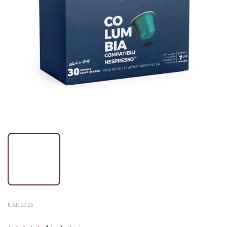
Kód:
2925