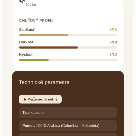
🌿
Nízka
CHUŤOVÝ PROFIL
Sladkosť
5/10
Horkosť
6/10
Kyslosť
3/10
Technické parametre
🔥 Praženie: Stredné
Typ:
kapsule
Pomer:
100 % Arabica (Columbia – Kolumbia)