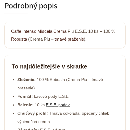
Podrobný popis
Caffe Intenso
Miscela
Crema
Piu E.S.E. 10 ks – 100 %
Robusta
(Crema Piu –
tmavé praženie
).
To najdôležitejšie v skratke
Zloženie:
100 % Robusta (Crema Piu – tmavé
praženie)
Formát:
kávové pody E.S.E.
Balenie:
10 ks
E.S.E. podov
Chuťový profil:
Tmavá čokoláda, opečený chlieb,
výnimočná créma