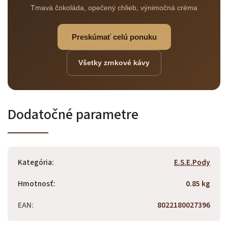
Tmavá čokoláda, opečený chlieb, výnimočná créma
Preskúmať celú ponuku
Všetky zrnkové kávy
Dodatočné parametre
Kategória
:
E.S.E.Pody
Hmotnosť
:
0.85 kg
EAN
:
8022180027396