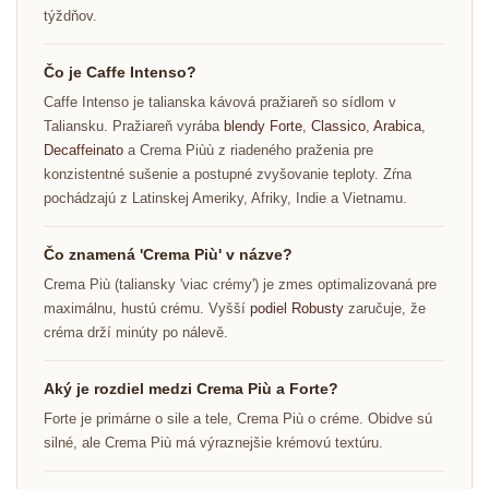
týždňov.
Čo je Caffe Intenso?
Caffe Intenso je talianska kávová pražiareň so sídlom v
Taliansku. Pražiareň vyrába
blendy
Forte
,
Classico
,
Arabica
,
Decaffeinato
a Crema Piùù z riadeného praženia pre
konzistentné sušenie a postupné zvyšovanie teploty. Zŕna
pochádzajú z Latinskej Ameriky, Afriky, Indie a Vietnamu.
Čo znamená 'Crema Più' v názve?
Crema Più (taliansky 'viac crémy') je zmes optimalizovaná pre
maximálnu, hustú crému. Vyšší
podiel Robusty
zaručuje, že
créma drží minúty po nálevě.
Aký je rozdiel medzi Crema Più a Forte?
Forte je primárne o sile a tele, Crema Più o créme. Obidve sú
silné, ale Crema Più má výraznejšie krémovú textúru.