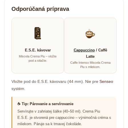
Odporúčaná príprava
E.S.E. kávovar
Cappuccino
/ Caffè
Latte
Miscela Crema Piu – vložte
pod a stlačte.
Caffe Intenso Miscela Crema
Piu s mliekom.
Vložte pod do E.S.E. kávovaru (44 mm). Nie pre
Senseo
systém.
☕ Tip: Párovanie a servírovanie
Servírujte v zahriatej šálke (40–50 ml). Crema Piu
E.S.E. je stvorená pre cappuccino – výnimočná créma s
mliekom. Páruje sa k tmavej čokoláde.