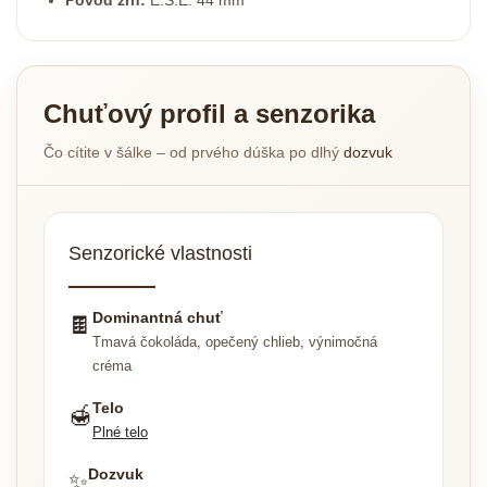
Pôvod zŕn:
E.S.E. 44 mm
Chuťový profil a senzorika
Čo cítite v šálke – od prvého dúška po dlhý
dozvuk
Senzorické vlastnosti
Dominantná chuť
🍫
Tmavá čokoláda, opečený chlieb, výnimočná
créma
Telo
🍯
Plné telo
Dozvuk
✨