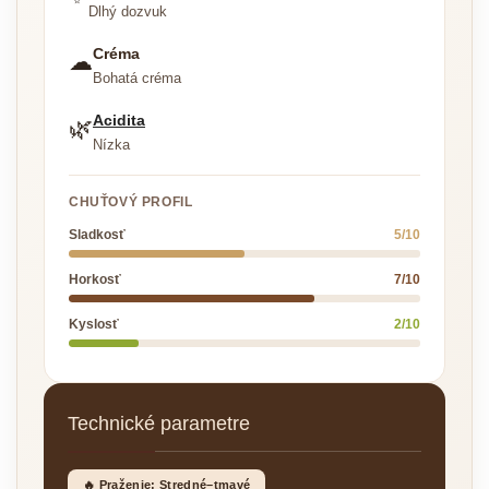
Dlhý dozvuk
Créma
☁
Bohatá créma
Acidita
🌿
Nízka
CHUŤOVÝ PROFIL
Sladkosť
5/10
Horkosť
7/10
Kyslosť
2/10
Technické parametre
🔥 Praženie: Stredné–tmavé