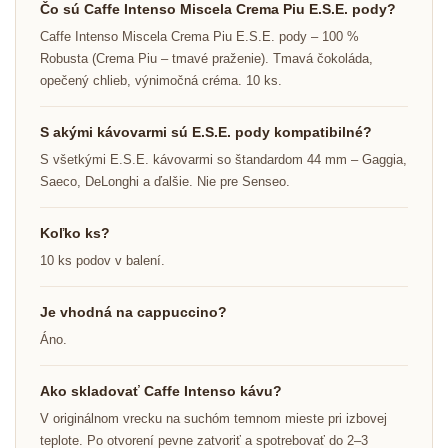
Čo sú Caffe Intenso Miscela Crema Piu E.S.E. pody?
Caffe Intenso Miscela Crema Piu E.S.E. pody – 100 %
Robusta (Crema Piu – tmavé praženie). Tmavá čokoláda,
opečený chlieb, výnimočná créma. 10 ks.
S akými kávovarmi sú E.S.E. pody kompatibilné?
S všetkými E.S.E. kávovarmi so štandardom 44 mm – Gaggia,
Saeco, DeLonghi a ďalšie. Nie pre Senseo.
Koľko ks?
10 ks podov v balení.
Je vhodná na cappuccino?
Áno.
Ako skladovať Caffe Intenso kávu?
V originálnom vrecku na suchóm temnom mieste pri izbovej
teplote. Po otvorení pevne zatvoriť a spotrebovať do 2–3