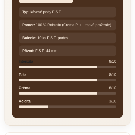
Typ:
kávové pody E.S.E.
Pomer:
100 % Robusta (Crema Piu – tmavé praženie)
Balenie:
10 ks E.S.E. podov
Pôvod:
E.S.E. 44 mm
Intenzita
8/10
Telo
8/10
Créma
8/10
Acidita
3/10