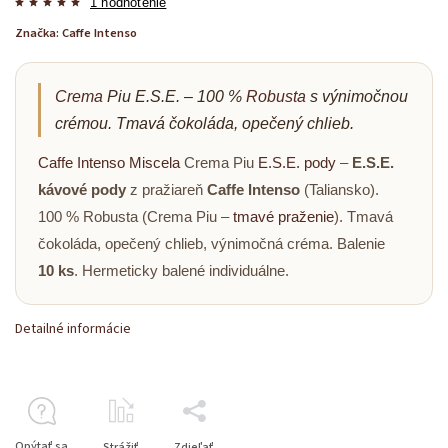
1 hodnotenie
Značka:
Caffe Intenso
Crema
Piu E.S.E. – 100 %
Robusta
s výnimočnou
crémou. Tmavá čokoláda, opečený chlieb.
Caffe Intenso
Miscela
Crema Piu
E.S.E. pody
–
E.S.E.
kávové pody
z pražiareň
Caffe Intenso
(Taliansko).
100 % Robusta (Crema Piu –
tmavé praženie
). Tmavá
čokoláda, opečený chlieb, výnimočná créma. Balenie
10 ks
. Herm­eticky balené individuálne.
Detailné informácie
Opýtať sa
Strážiť
Zdieľať