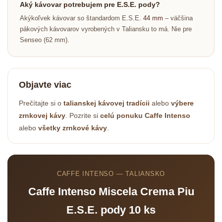
Aký kávovar potrebujem pre E.S.E. pody?
Akýkoľvek kávovar so štandardom E.S.E.
44 mm
– väčšina
pákových kávovarov vyrobených v Taliansku to má. Nie pre
Senseo (62 mm).
Objavte viac
Odoslať
Prečítajte si o
talianskej kávovej tradícii
alebo
výbere
zrnkovej kávy
. Pozrite si
celú ponuku Caffe Intenso
Powered by chaterimo
alebo
všetky zrnkové kávy
.
CAFFE INTENSO — TALIANSKO
Caffe Intenso Miscela Crema Piu
E.S.E. pody 10 ks