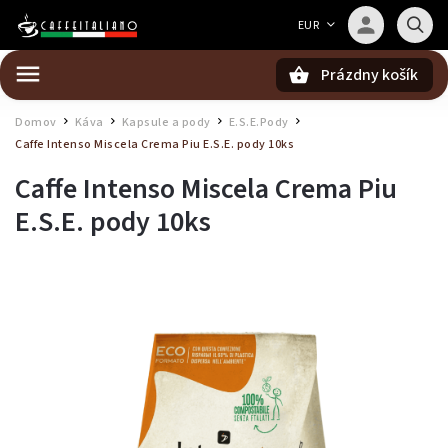
Barista — poradca Caffeitaliano
EUR
Poradím s výberom kávy aj kompatibilitou
Prázdny košík
Hľadať
Domov
Káva
Kapsule a pody
E.S.E.Pody
/
/
/
/
Caffe Intenso Miscela Crema Piu E.S.E. pody 10ks
Caffe Intenso Miscela Crema Piu
E.S.E. pody 10ks