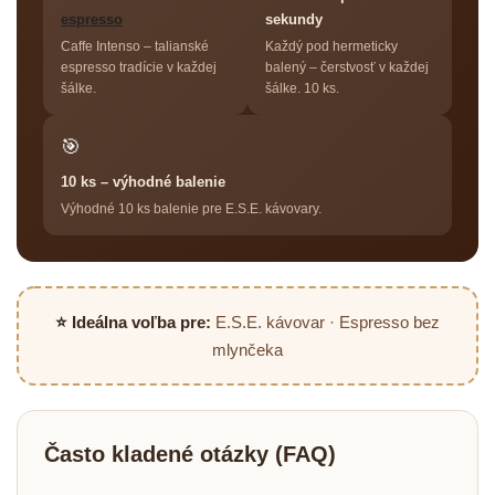
espresso
sekundy
Caffe Intenso – talianské
Každý pod hermeticky
espresso tradície v každej
balený – čerstvosť v každej
šálke.
šálke. 10 ks.
🎯
10 ks – výhodné balenie
Výhodné 10 ks balenie pre E.S.E. kávovary.
⭐ Ideálna voľba pre:
E.S.E. kávovar · Espresso bez
mlynčeka
Často kladené otázky (FAQ)