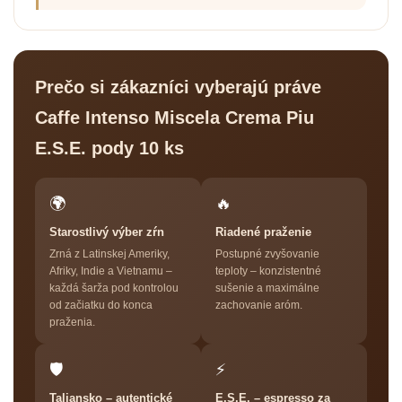
Prečo si zákazníci vyberajú práve
Caffe Intenso Miscela Crema Piu
E.S.E. pody 10 ks
🌍
🔥
Starostlivý výber zŕn
Riadené praženie
Zrná z Latinskej Ameriky,
Postupné zvyšovanie
Afriky, Indie a Vietnamu –
teploty – konzistentné
každá šarža pod kontrolou
sušenie a maximálne
od začiatku do konca
zachovanie aróm.
praženia.
🛡
⚡
Taliansko – autentické
E.S.E. – espresso za