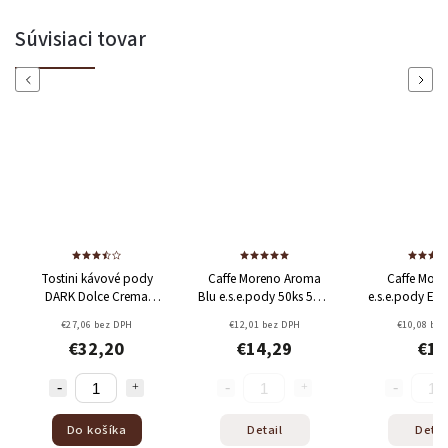
Súvisiaci tovar
Previous
Next
Tostini kávové pody
Caffe Moreno Aroma
Caffe Moreno se
DARK Dolce Crema
Blu e.s.e.pody 50ks
50%
e.s.e.pody Espress
100ks
Arabica + 50% Robusta
50ks + pohár 
€27,06 bez DPH
€12,01 bez DPH
€10,08 bez DPH
miešatko + cukor
€32,20
€14,29
€12
Arabica + 70% Rob
Do košíka
Detail
Detail