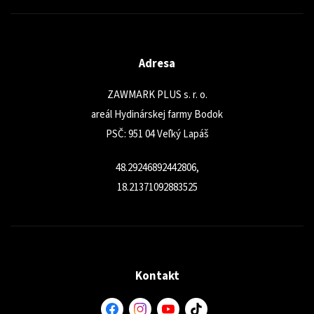
Adresa
ZAWMARK PLUS s. r. o.
areál Hydinárskej farmy Bodok
PSČ: 951 04 Veľký Lapáš
48.29246892442806,
18.21371092883525
Kontakt