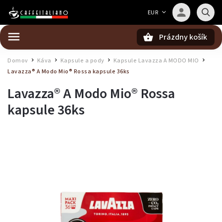
Barista — poradca Caffeitaliano
EUR
Poradím s výberom kávy aj kompatibilitou
Prázdny košík
Hľadať
Domov
Káva
Kapsule a pody
Kapsule Lavazza A MODO MIO
/
/
/
/
Lavazza® A Modo Mio® Rossa kapsule 36ks
Lavazza® A Modo Mio® Rossa
kapsule 36ks