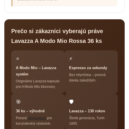
Prečo si zákazníci vyberajú práve
Lavazza A Modo Mio Rossa 36 ks
⭐
⚡
A Modo Mio – Lavazza
Espresso za sekundy
systém
Bez mlynčeka – presná
dávka zakaždým.
Originálne Lavazza kapsule
pre A Modo Mio kávovary.
🎯
🛡
36 ks – výhodné
Lavazza – 130 rokov
Presné
dávkovanie
pre
Štvrtá generácia, Turín
konzistentný výsledok.
1895.