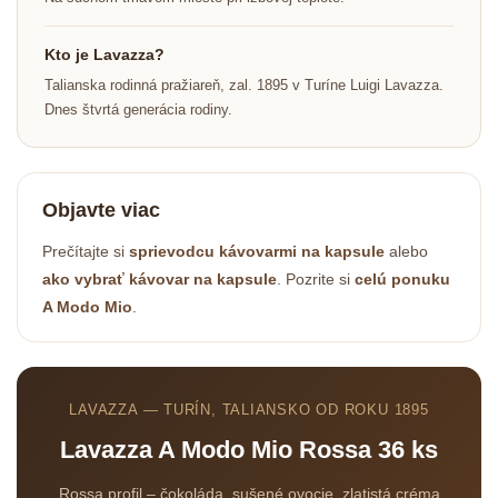
Kto je Lavazza?
Talianska rodinná pražiareň, zal. 1895 v Turíne Luigi Lavazza.
Dnes štvrtá generácia rodiny.
Objavte viac
Prečítajte si
sprievodcu kávovarmi na kapsule
alebo
ako vybrať kávovar na kapsule
. Pozrite si
celú ponuku
A Modo Mio
.
LAVAZZA — TURÍN, TALIANSKO OD ROKU 1895
Lavazza A Modo Mio Rossa 36 ks
Rossa profil – čokoláda, sušené ovocie, zlatistá créma