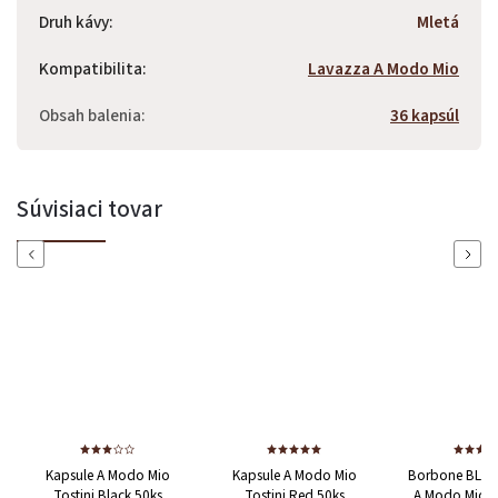
Druh kávy
:
Mletá
Kompatibilita
:
Lavazza A Modo Mio
Obsah balenia
:
36 kapsúl
Súvisiaci tovar
Previous
Next
Kapsule A Modo Mio
Kapsule A Modo Mio
Borbone BLUE
Tostini Black 50ks
Tostini Red 50ks
A Modo Mio 