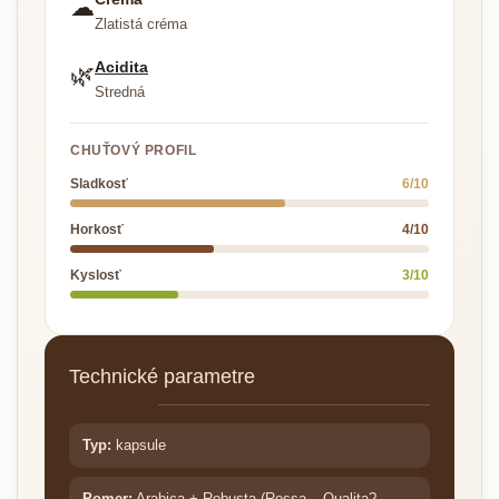
☁
Zlatistá créma
Acidita
🌿
Stredná
CHUŤOVÝ PROFIL
Sladkosť
6/10
Horkosť
4/10
Kyslosť
3/10
Technické parametre
Typ:
kapsule
Pomer:
Arabica + Robusta (Rossa – Qualita?