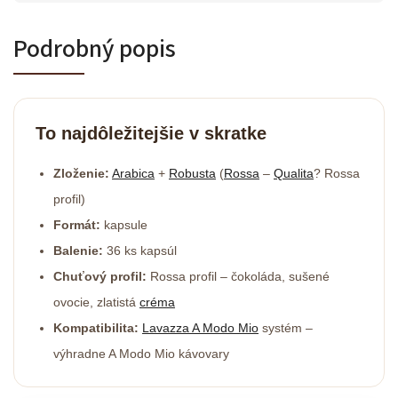
Podrobný popis
To najdôležitejšie v skratke
Zloženie:
Arabica
+
Robusta
(
Rossa
–
Qualita
? Rossa
profil)
Formát:
kapsule
Balenie:
36 ks kapsúl
Chuťový profil:
Rossa profil – čokoláda, sušené
ovocie, zlatistá
créma
Kompatibilita:
Lavazza A Modo Mio
systém –
výhradne A Modo Mio kávovary