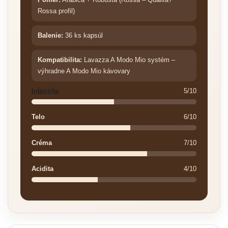
Rossa profil)
Balenie:
36 ks kapsúl
Kompatibilita:
Lavazza A Modo Mio systém –
výhradne A Modo Mio kávovary
Intenzita
5/10
Telo
6/10
Créma
7/10
Acidita
4/10