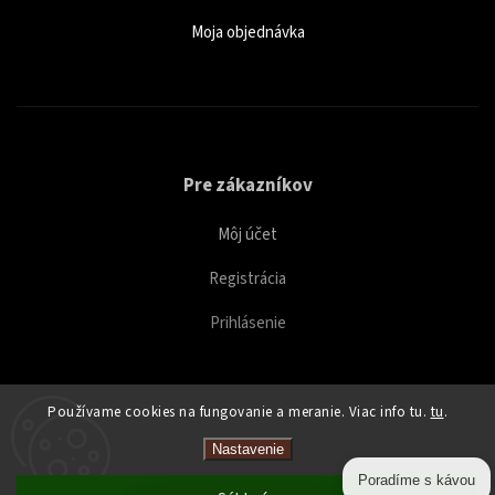
Moja objednávka
Pre zákazníkov
Môj účet
Registrácia
Prihlásenie
Používame cookies na fungovanie a meranie. Viac info tu.
tu
.
Copyright 2026
Caffeitaliano
. Všetky práva vyhradené.
Nastavenie
Upraviť nastavenie cookies
Poradíme s kávou