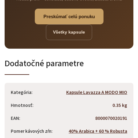
Preskúmať celú ponuku
Všetky kapsule
Odoslať
Powered by chaterimo
Dodatočné parametre
Kategória
:
Kapsule Lavazza A MODO MIO
Hmotnosť
:
0.35 kg
EAN
:
8000070020191
Pomer kávových zŕn
:
40% Arabica + 60 % Robusta