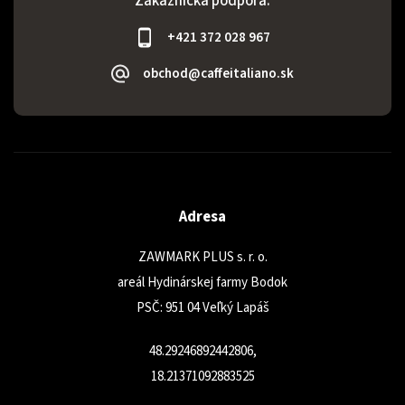
Zákaznícka podpora:
+421 372 028 967
obchod@caffeitaliano.sk
Adresa
ZAWMARK PLUS s. r. o.
areál Hydinárskej farmy Bodok
PSČ: 951 04 Veľký Lapáš
48.29246892442806,
18.21371092883525