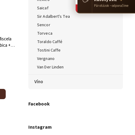
Pár otázok – odporučíme
Saicaf
Sir Adalbert's Tea
Sencor
Torveca
iscela
Toraldo Caffé
bica +
Tostini Caffe
)
Vergnano
Van Der Linden
Víno
Facebook
Instagram