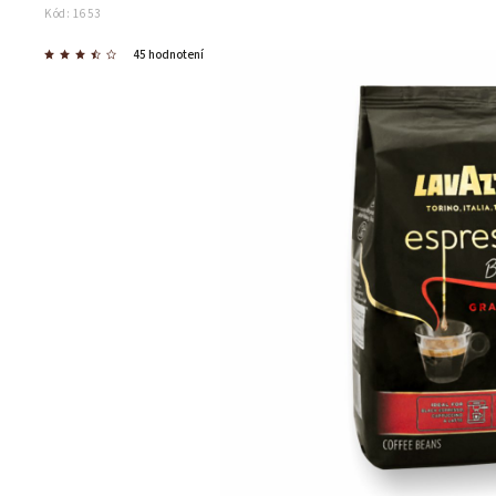
Kód:
1653
45 hodnotení