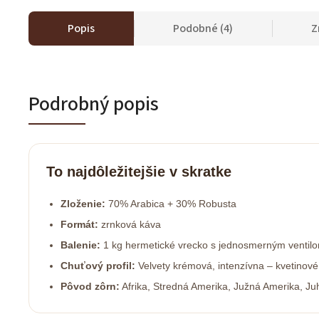
Popis
Podobné (4)
Z
Podrobný popis
To najdôležitejšie v skratke
Zloženie:
70% Arabica + 30% Robusta
Formát:
zrnková káva
Balenie:
1 kg hermetické vrecko s jednosmerným ventil
Chuťový profil:
Velvety krémová, intenzívna – kvetinové
Pôvod zôrn:
Afrika, Stredná Amerika, Južná Amerika, J