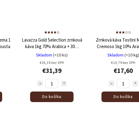
rema 1
Lavazza Gold Selection zrnková
Zrnková káva Tostini M
busta
káva 1kg
70% Arabica + 30%
Cremoso 1kg
10% Ara
Robusta
90% Robusta
Skladom
(>10 ks)
Skladom
(>10 kg
€26,38 bez DPH
€14,79 bez DPH
€31,39
€17,60
Do košíka
Do košíka