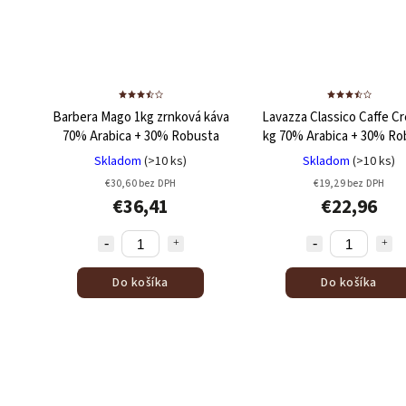
Barbera Mago 1kg zrnková káva
Lavazza Classico Caffe C
70% Arabica + 30% Robusta
kg
70% Arabica + 30% Ro
Skladom
(>10 ks)
Skladom
(>10 ks)
€30,60 bez DPH
€19,29 bez DPH
€36,41
€22,96
Do košíka
Do košíka