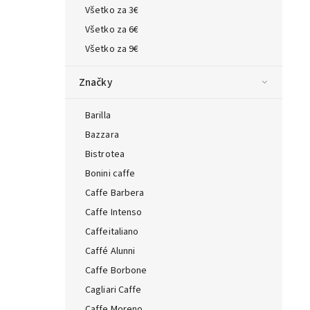
Všetko za 3€
ta — poradca Caffeitaliano
Všetko za 6€
s výberom kávy aj kompatibilitou
Všetko za 9€
Značky
Barilla
Bazzara
Bistrotea
Bonini caffe
Caffe Barbera
Caffe Intenso
Caffeitaliano
Caffé Alunni
Caffe Borbone
Cagliari Caffe
Caffe Moreno