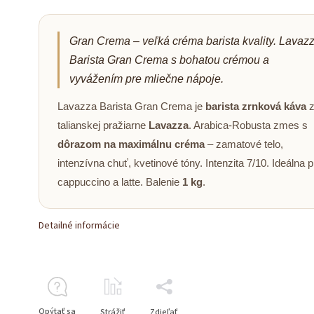
Gran Crema – veľká créma barista kvality. Lavaz
Barista Gran Crema s bohatou crémou a
vyvážením pre mliečne nápoje.
Lavazza Barista Gran Crema je
barista zrnková káva
talianskej pražiarne
Lavazza
. Arabica-Robusta zmes s
dôrazom na maximálnu créma
– zamatové telo,
intenzívna chuť, kvetinové tóny. Intenzita 7/10. Ideálna p
cappuccino a latte. Balenie
1 kg
.
Detailné informácie
Opýtať sa
Strážiť
Zdieľať