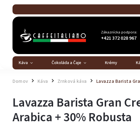
Zákaznícka podpora:
+421 372 028 967
Káva
Čokoláda a Čaje
Krémy
K
Domov
Káva
Zrnková káva
Lavazza Barista Gr
/
/
/
Lavazza Barista Gran C
Arabica + 30% Robusta