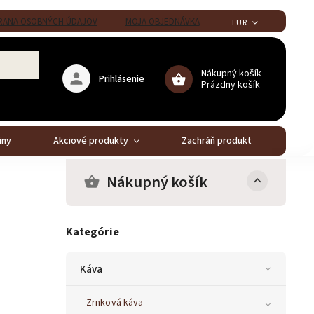
ANA OSOBNÝCH ÚDAJOV
MOJA OBJEDNÁVKA
EUR
Nákupný košík
Prihlásenie
Prázdny košík
iny
Akciové produkty
Zachráň produkt
Stál
Nákupný košík
Kategórie
Káva
Zrnková káva