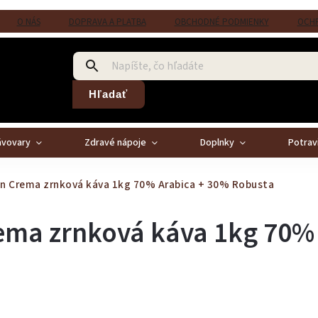
O NÁS
DOPRAVA A PLATBA
OBCHODNÉ PODMIENKY
OCHR
Hľadať
ávovary
Zdravé nápoje
Doplnky
Potrav
an Crema zrnková káva 1kg
70% Arabica + 30% Robusta
rema zrnková káva 1kg
70%