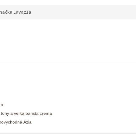
načka
Lavazza
om
 tóny a veľká barista créma
uhovýchodná Ázia