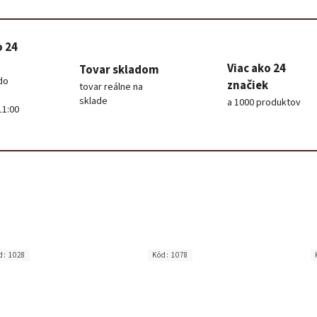
o 24
Viac ako 24
Tovar skladom
do
značiek
tovar reálne na
sklade
a 1000 produktov
11:00
d:
1028
Kód:
1078