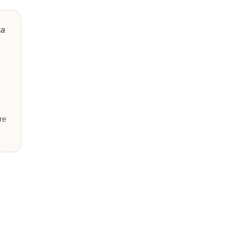
Baris
Poradím 
za
z
re