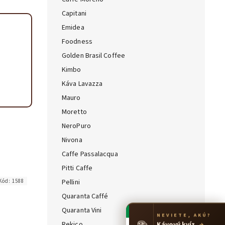
Capitani
Emidea
Foodness
Golden Brasil Coffee
Kimbo
Káva Lavazza
Mauro
Moretto
NeroPuro
Nivona
Caffe Passalacqua
Pitti Caffe
Kód:
1588
Pellini
Quaranta Caffé
Quaranta Vini
NEVIETE, AKÚ?
☕
Rekico
Kávový kvíz
→