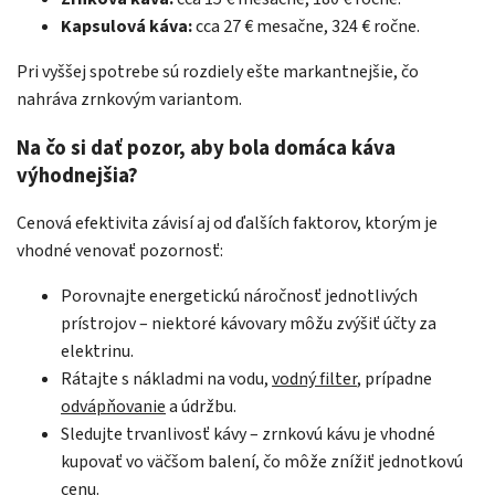
Kapsulová káva:
cca 27 € mesačne, 324 € ročne.
Pri vyššej spotrebe sú rozdiely ešte markantnejšie, čo
nahráva zrnkovým variantom.
Na čo si dať pozor, aby bola domáca káva
výhodnejšia?
Cenová efektivita závisí aj od ďalších faktorov, ktorým je
vhodné venovať pozornosť:
Porovnajte energetickú náročnosť jednotlivých
prístrojov – niektoré kávovary môžu zvýšiť účty za
elektrinu.
Rátajte s nákladmi na vodu,
vodný filter
, prípadne
odvápňovanie
a údržbu.
Sledujte trvanlivosť kávy – zrnkovú kávu je vhodné
kupovať vo väčšom balení, čo môže znížiť jednotkovú
cenu.