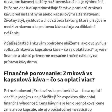
rozvojom kávovej kultúry na Slovensku už nie je výnimočné,
že čoraz viac ľudí uprednostňuje čerstvo pomletú zrnkovú
kávu pred instantnými alebo kapsulovými alternatívami.
Životný štýl, rýchlosť a chuť sú teda faktory, ktoré pri výbere
medzi zrnkovou a kapsulovou kávou stoja za dôkladné
zváženie.
V ďalšej časti článku vám podrobne ukážeme, ako ovplyvňuje
voľba „Zrnková vs kapsulová káva – čo sa oplatí viac?“ aj vaše
financie a aké sú priemerné mesačné i ročné náklady na
prípravu kávy doma.
Finančné porovnanie: Zrnková vs
kapsulová káva – čo sa oplatí viac?
Pri rozhodovaní „Zrnková vs kapsulová káva – čo sa oplatí
viac?“ je jedným z najdôležitejších aspektov dlhodobá
finančná výhodnosť. Cena kávy nie je len o jednotkovej cene
zrna alebo kapsule, ale aj o počiatočnej investícii do