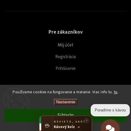
Pre zákazníkov
Môj účet
Registrácia
Prihlásenie
Používame cookies na fungovanie a meranie. Viac info tu.
tu
.
Copyright 2026
Caffeitaliano
. Všetky práva vyhradené.
Nastavenie
Upraviť nastavenie cookies
Poradíme s kávou
Súhlasím
×
NEVIETE, AKÚ?
☕
Kávový kvíz
→