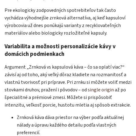
Pre ekologicky zodpovedných spotrebiteľov tak často
vychádza výhodnejšie zrnková alternatíva, aj keď kapsuloví
výrobcovia už dnes ponúkajú varianty z recyklovateľných
materiálov alebo biologicky rozložiteľné kapsuly.
Variabilita a možnosti personalizácie kávy v
domácich podmienkach
Argument „Zrnková vs kapsulová káva – čo sa oplatí viac?“
závisí aj od toho, aký veľký dôraz kladiete na rozmanitosť a
vlastnú tvorivosť pri príprave. Pri zrnku si môžete voliť medzi
stovkami druhov, pražení i pôvodov – od
single origin
až po
špecialitné a prémiové zmesi. Môžete si prispôsobiť
intenzitu, veľkosť porcie, hustotu mletia aj spôsob extrakcie.
Zrnková káva dáva priestor na výber podľa aktuálnej
nálady a úpravu každého detailu podľa vlastných
preferencií.