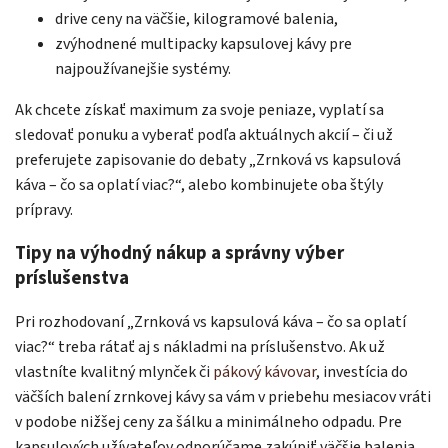
drive ceny na väčšie, kilogramové balenia,
zvýhodnené multipacky kapsulovej kávy pre
najpoužívanejšie systémy.
Ak chcete získať maximum za svoje peniaze, vyplatí sa
sledovať ponuku a vyberať podľa aktuálnych akcií – či už
preferujete zapisovanie do debaty „Zrnková vs kapsulová
káva – čo sa oplatí viac?“, alebo kombinujete oba štýly
prípravy.
Tipy na výhodný nákup a správny výber
príslušenstva
Odoslať
Pri rozhodovaní „Zrnková vs kapsulová káva – čo sa oplatí
viac?“ treba rátať aj s nákladmi na príslušenstvo. Ak už
Powered by chaterimo
vlastníte kvalitný mlynček či
pákový kávovar
, investícia do
väčších balení zrnkovej kávy sa vám v priebehu mesiacov vráti
v podobe nižšej ceny za šálku a minimálneho odpadu. Pre
kapsulových užívateľov odporúčame zakúpiť väčšie balenia