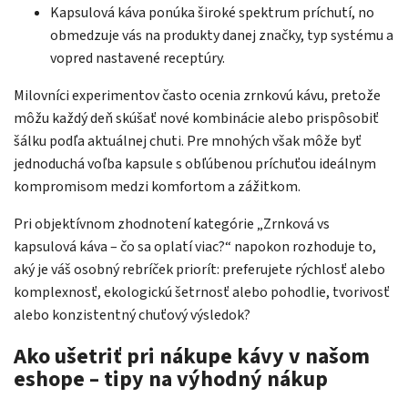
Kapsulová káva ponúka široké spektrum príchutí, no
obmedzuje vás na produkty danej značky, typ systému a
vopred nastavené receptúry.
Milovníci experimentov často ocenia zrnkovú kávu, pretože
môžu každý deň skúšať nové kombinácie alebo prispôsobiť
šálku podľa aktuálnej chuti. Pre mnohých však môže byť
jednoduchá voľba kapsule s obľúbenou príchuťou ideálnym
kompromisom medzi komfortom a zážitkom.
Pri objektívnom zhodnotení kategórie „Zrnková vs
kapsulová káva – čo sa oplatí viac?“ napokon rozhoduje to,
aký je váš osobný rebríček priorít: preferujete rýchlosť alebo
komplexnosť, ekologickú šetrnosť alebo pohodlie, tvorivosť
alebo konzistentný chuťový výsledok?
Ako ušetriť pri nákupe kávy v našom
eshope – tipy na výhodný nákup