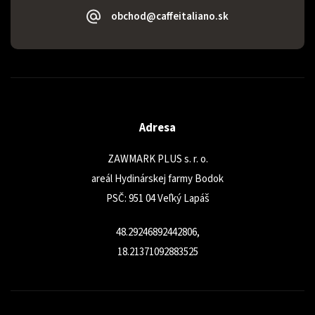
obchod@caffeitaliano.sk
Adresa
ZAWMARK PLUS s. r. o.
areál Hydinárskej farmy Bodok
PSČ: 951 04 Veľký Lapáš
48.29246892442806,
18.21371092883525