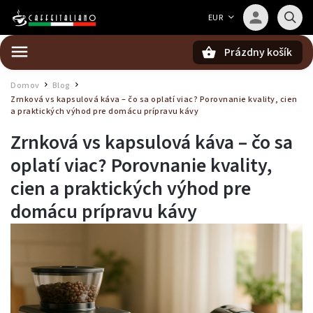
Barista — poradca Caffeitaliano
EUR
Poradím s výberom kávy aj kompatibilitou
Prázdny košík
Hľadať
Domov
Blog
/
/
Zrnková vs kapsulová káva – čo sa oplatí viac? Porovnanie kvality, cien
a praktických výhod pre domácu prípravu kávy
Zrnková vs kapsulová káva – čo sa
oplatí viac? Porovnanie kvality,
cien a praktických výhod pre
domácu prípravu kávy