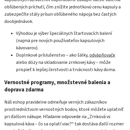
obľúbených príchutí, čím znížite jednotkovú cenu kapsuly a
zabezpečíte stály prísun obľúbeného nápoja bez častých
doobjednávok.
Výhodou je výber špeciálnych štartovacích balení
(najmä pre nových používateľov kapsulových
kávovarov).
Doplnkové príslušenstvo – ako šálky,
odvápňovače
alebo dózy na skladovanie zrnkovej kávy – môže
prispieť k lepšej čerstvosti a trvácnosti kávy doma.
Vernostné programy, množstevné balenia a
doprava zdarma
Náš eshop pravidelne odmeňuje verných zákazníkov
prostredníctvom vernostných bodov, ktoré môžete uplatniť
pri ďalšom nákupe. Hľadanie odpovede na „Zrnková vs
kapsulová káva – čo sa oplatí viac?“ tak dostáva ďalší rozmer