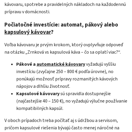
kávovaru, spotrebe a pravidelných nákladoch na každodennú
prípravu v domácnosti.
Počiatočné investície: automat, pákový alebo
kapsulový kávovar
?
Voľba kávovaru je prvým krokom, ktorý ovplyvňuje odpoveď
na otázku „Zrnková vs kapsulová káva – čo sa oplatí viac?“.
Pákové a
automatické kávovary
vyžadujú vyššiu
investíciu (zvyčajne 250 – 800 € podľa úrovne), no
ponúkajú možnosť prípravy rozmanitých kávových
nápojov a dlhšiu životnosť.
Kapsulové kávovary
sú spravidla dostupnejšie
(najčastejšie 40 – 150 €), no vyžadujú výlučne používanie
kompatibilných kapsúl.
V oboch prípadoch treba počítať aj s údržbou a servisom,
pričom kapsulové riešenia bývajú často menej náročné na