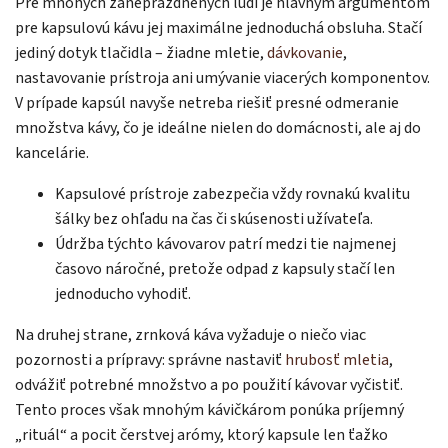
Pre mnohých zaneprázdnených ľudí je hlavným argumentom
pre kapsulovú kávu jej maximálne jednoduchá obsluha. Stačí
jediný dotyk tlačidla – žiadne mletie,
dávkovanie
,
nastavovanie prístroja ani umývanie viacerých komponentov.
V prípade kapsúl navyše netreba riešiť presné odmeranie
množstva kávy, čo je ideálne nielen do domácnosti, ale aj do
kancelárie.
Kapsulové prístroje zabezpečia vždy rovnakú kvalitu
šálky bez ohľadu na čas či skúsenosti užívateľa.
Údržba týchto kávovarov patrí medzi tie najmenej
časovo náročné, pretože odpad z kapsuly stačí len
jednoducho vyhodiť.
Na druhej strane, zrnková káva vyžaduje o niečo viac
pozornosti a prípravy: správne nastaviť
hrubosť mletia
,
odvážiť potrebné množstvo a po použití kávovar vyčistiť.
Tento proces však mnohým kávičkárom ponúka príjemný
„rituál“ a pocit čerstvej arómy, ktorý kapsule len ťažko