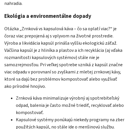
nahradia.
Ekológia a environmentálne dopady
Otázka „Zrnková vs kapsulová káva – čo sa oplatí viac?“ je
čoraz viac prepojená aj s vplyvom na životné prostredie.
Výroba a likvidácia kapsúl prináša vyššiu ekologickú záťaž.
Väčšina kapsúl je z hliníka a plastov a ich recyklácia (aj vďaka
rozmanitosti kapsulových systémov) stále nie je
samozrejmosťou. Pri veľkej spotrebe vzniká z kapsúl značne
viac odpadu v porovnaní so zvyškami z mletej zrnkovej kávy,
ktoré sa dajú bez problémov kompostovať alebo využívať
ako prírodné hnojivo.
Zrnková káva minimalizuje výrobný aj spotrebiteľský
odpad, balenia je často možné triediť, recyklovať alebo
kompostovať.
Kapsulové systémy ponúkajú niekedy programy na zber
použitých kapsúl, no stále ide o menšinovú službu.