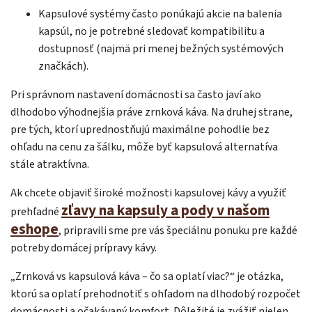
Kapsulové systémy často ponúkajú akcie na balenia
kapsúl, no je potrebné sledovať kompatibilitu a
dostupnosť (najmä pri menej bežných systémových
značkách).
Pri správnom nastavení domácnosti sa často javí ako
dlhodobo výhodnejšia práve zrnková káva. Na druhej strane,
pre tých, ktorí uprednostňujú maximálne pohodlie bez
ohľadu na cenu za šálku, môže byť kapsulová alternatíva
stále atraktívna.
Ak chcete objaviť široké možnosti kapsulovej kávy a využiť
zľavy na kapsuly a pody v našom
prehľadné
eshope
, pripravili sme pre vás špeciálnu ponuku pre každé
potreby domácej prípravy kávy.
„Zrnková vs kapsulová káva – čo sa oplatí viac?“ je otázka,
ktorú sa oplatí prehodnotiť s ohľadom na dlhodobý rozpočet
domácnosti a očakávaný komfort. Dôležité je zvážiť nielen