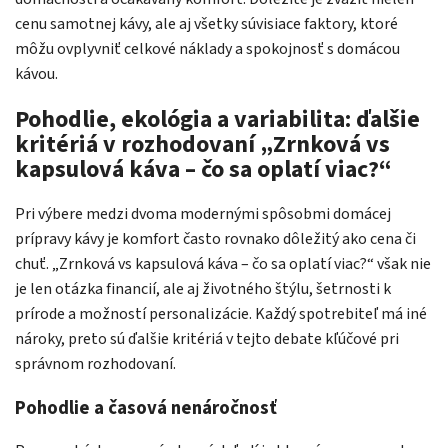
cenu samotnej kávy, ale aj všetky súvisiace faktory, ktoré
môžu ovplyvniť celkové náklady a spokojnosť s domácou
kávou.
Pohodlie, ekológia a variabilita: ďalšie
kritériá v rozhodovaní „Zrnková vs
kapsulová káva – čo sa oplatí viac?“
Pri výbere medzi dvoma modernými spôsobmi domácej
prípravy kávy je komfort často rovnako dôležitý ako cena či
chuť. „Zrnková vs kapsulová káva – čo sa oplatí viac?“ však nie
je len otázka financií, ale aj životného štýlu, šetrnosti k
prírode a možností personalizácie. Každý spotrebiteľ má iné
nároky, preto sú ďalšie kritériá v tejto debate kľúčové pri
správnom rozhodovaní.
Pohodlie a časová nenáročnosť