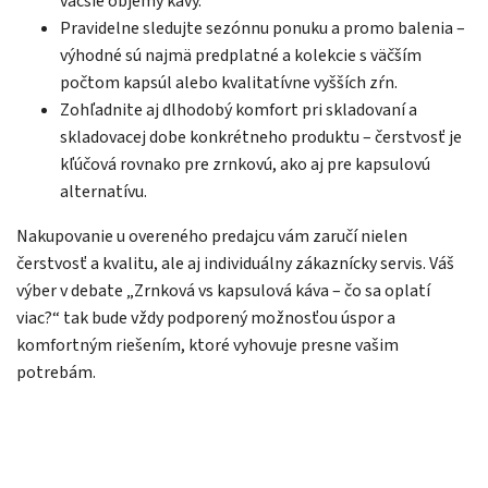
väčšie objemy kávy.
Pravidelne sledujte sezónnu ponuku a promo balenia –
výhodné sú najmä predplatné a kolekcie s väčším
počtom kapsúl alebo kvalitatívne vyšších zŕn.
Zohľadnite aj dlhodobý komfort pri skladovaní a
skladovacej dobe konkrétneho produktu – čerstvosť je
kľúčová rovnako pre zrnkovú, ako aj pre kapsulovú
alternatívu.
Nakupovanie u overeného predajcu vám zaručí nielen
čerstvosť a kvalitu, ale aj individuálny zákaznícky servis. Váš
výber v debate „Zrnková vs kapsulová káva – čo sa oplatí
viac?“ tak bude vždy podporený možnosťou úspor a
komfortným riešením, ktoré vyhovuje presne vašim
potrebám.