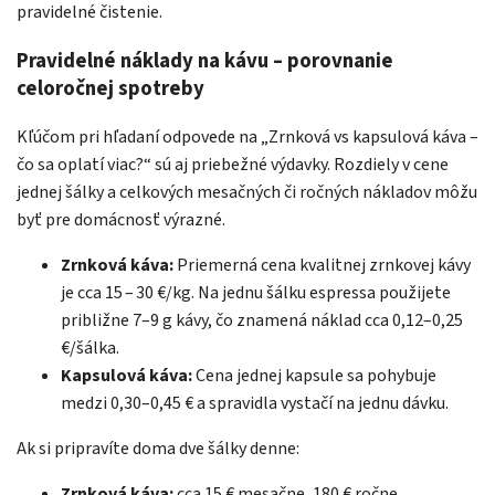
pravidelné čistenie.
Pravidelné náklady na kávu – porovnanie
celoročnej spotreby
Kľúčom pri hľadaní odpovede na „Zrnková vs kapsulová káva –
čo sa oplatí viac?“ sú aj priebežné výdavky. Rozdiely v cene
jednej šálky a celkových mesačných či ročných nákladov môžu
byť pre domácnosť výrazné.
Zrnková káva:
Priemerná cena kvalitnej zrnkovej kávy
je cca 15 – 30 €/kg. Na jednu šálku espressa použijete
približne 7–9 g kávy, čo znamená náklad cca 0,12–0,25
€/šálka.
Kapsulová káva:
Cena jednej kapsule sa pohybuje
medzi 0,30–0,45 € a spravidla vystačí na jednu dávku.
Ak si pripravíte doma dve šálky denne:
Zrnková káva:
cca 15 € mesačne, 180 € ročne.