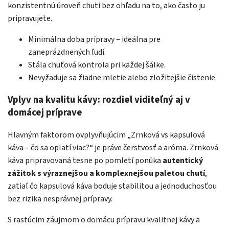
konzistentnú úroveň chuti bez ohľadu na to, ako často ju
pripravujete.
Minimálna doba prípravy – ideálna pre
zaneprázdnených ľudí.
Stála chuťová kontrola pri každej šálke.
Nevyžaduje sa žiadne mletie alebo zložitejšie čistenie.
Vplyv na kvalitu kávy: rozdiel viditeľný aj v
domácej príprave
Hlavným faktorom ovplyvňujúcim „Zrnková vs kapsulová
káva – čo sa oplatí viac?“ je práve čerstvosť a aróma. Zrnková
káva pripravovaná tesne po pomletí ponúka
autentický
zážitok s výraznejšou a komplexnejšou paletou chutí
,
zatiaľ čo kapsulová káva boduje stabilitou a jednoduchosťou
bez rizika nesprávnej prípravy.
S rastúcim záujmom o domácu prípravu kvalitnej kávy a