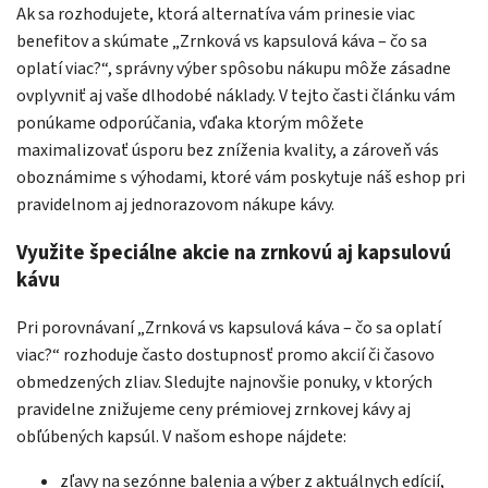
Ak sa rozhodujete, ktorá alternatíva vám prinesie viac
benefitov a skúmate „Zrnková vs kapsulová káva – čo sa
oplatí viac?“, správny výber spôsobu nákupu môže zásadne
ovplyvniť aj vaše dlhodobé náklady. V tejto časti článku vám
ponúkame odporúčania, vďaka ktorým môžete
maximalizovať úsporu bez zníženia kvality, a zároveň vás
oboznámime s výhodami, ktoré vám poskytuje náš eshop pri
pravidelnom aj jednorazovom nákupe kávy.
Využite špeciálne akcie na zrnkovú aj kapsulovú
kávu
Pri porovnávaní „Zrnková vs kapsulová káva – čo sa oplatí
viac?“ rozhoduje často dostupnosť promo akcií či časovo
obmedzených zliav. Sledujte najnovšie ponuky, v ktorých
pravidelne znižujeme ceny prémiovej zrnkovej kávy aj
obľúbených kapsúl. V našom eshope nájdete:
zľavy na sezónne balenia a výber z aktuálnych edícií,