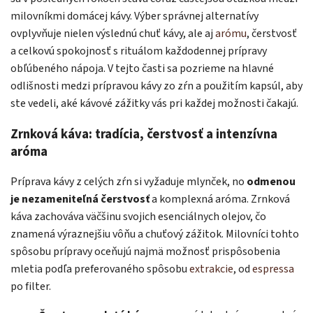
milovníkmi domácej kávy. Výber správnej alternatívy
ovplyvňuje nielen výslednú chuť kávy, ale aj
arómu
, čerstvosť
a celkovú spokojnosť s rituálom každodennej prípravy
obľúbeného nápoja. V tejto časti sa pozrieme na hlavné
odlišnosti medzi prípravou kávy zo zŕn a použitím kapsúl, aby
ste vedeli, aké kávové zážitky vás pri každej možnosti čakajú.
Zrnková káva: tradícia, čerstvosť a intenzívna
aróma
Príprava kávy z celých zŕn si vyžaduje mlynček, no
odmenou
je nezameniteľná čerstvosť
a komplexná aróma. Zrnková
káva zachováva väčšinu svojich esenciálnych olejov, čo
znamená výraznejšiu vôňu a chuťový zážitok. Milovníci tohto
spôsobu prípravy oceňujú najmä možnosť prispôsobenia
mletia podľa preferovaného spôsobu
extrakcie
, od
espressa
po filter.