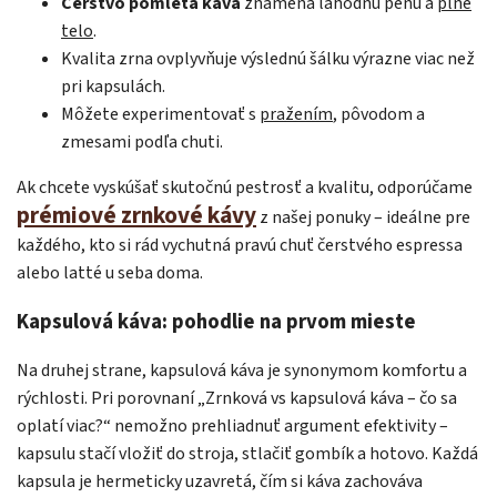
Čerstvo pomletá káva
znamená lahodnú penu a
plné
telo
.
Kvalita zrna ovplyvňuje výslednú šálku výrazne viac než
pri kapsulách.
Môžete experimentovať s
pražením
, pôvodom a
zmesami podľa chuti.
Ak chcete vyskúšať skutočnú pestrosť a kvalitu, odporúčame
prémiové zrnkové kávy
z našej ponuky – ideálne pre
každého, kto si rád vychutná pravú chuť čerstvého espressa
alebo latté u seba doma.
Kapsulová káva: pohodlie na prvom mieste
Na druhej strane, kapsulová káva je synonymom komfortu a
rýchlosti. Pri porovnaní „Zrnková vs kapsulová káva – čo sa
oplatí viac?“ nemožno prehliadnuť argument efektivity –
kapsulu stačí vložiť do stroja, stlačiť gombík a hotovo. Každá
kapsula je hermeticky uzavretá, čím si káva zachováva