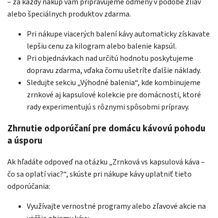
– za každý nákup vám pripravujeme odmeny v podobe zliav
alebo špeciálnych produktov zdarma.
Pri nákupe viacerých balení kávy automaticky získavate
lepšiu cenu za kilogram alebo balenie kapsúl.
Pri objednávkach nad určitú hodnotu poskytujeme
dopravu zdarma, vďaka čomu ušetríte ďalšie náklady.
Sledujte sekciu „Výhodné balenia“, kde kombinujeme
zrnkové aj kapsulové kolekcie pre domácnosti, ktoré
rady experimentujú s rôznymi spôsobmi prípravy.
Zhrnutie odporúčaní pre domácu kávovú pohodu
a úsporu
Ak hľadáte odpoveď na otázku „Zrnková vs kapsulová káva –
čo sa oplatí viac?“, skúste pri nákupe kávy uplatniť tieto
odporúčania:
Využívajte vernostné programy alebo zľavové akcie na