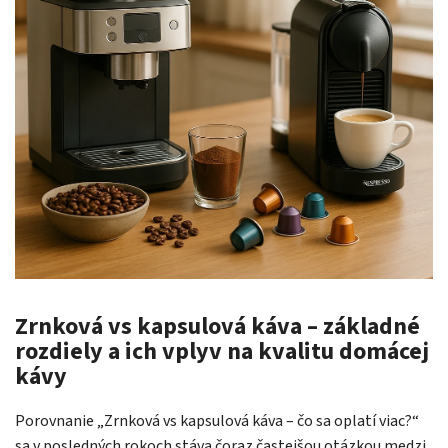
Zrnková vs kapsulová káva – základné
rozdiely a ich vplyv na kvalitu domácej
kávy
Porovnanie „Zrnková vs kapsulová káva – čo sa oplatí viac?“
sa v posledných rokoch stáva čoraz častejšou otázkou medzi