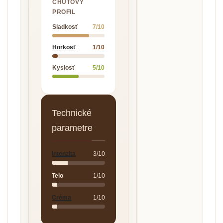
CHUŤOVÝ
PROFIL
Sladkosť
7/10
Horkosť
1/10
Kyslosť
5/10
Technické
parametre
Intenzita
3/10
Telo
1/10
Créma
1/10