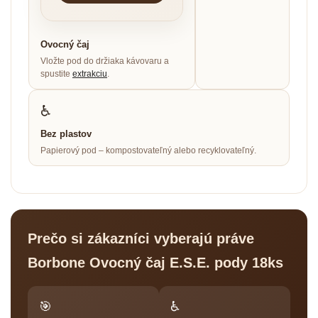
Ovocný čaj
Vložte pod do držiaka kávovaru a
spustite
extrakciu
.
♿
Bez plastov
Papierový pod – kompostovateľný alebo recyklovateľný.
Prečo si zákazníci vyberajú práve
Borbone Ovocný čaj E.S.E. pody 18ks
🎯
♿