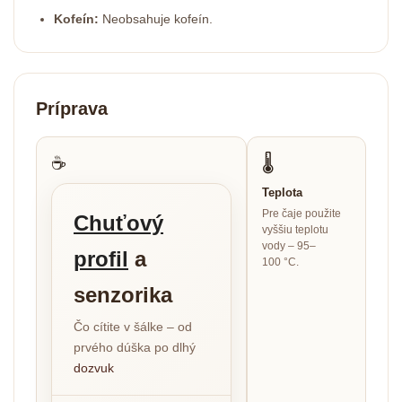
Kofeín:
Neobsahuje kofeín.
Príprava
☕
🌡
Teplota
Pre čaje použite
Chuťový
vyššiu teplotu
vody – 95–
profil
a
100 °C.
senzorika
Čo cítite v šálke – od
prvého dúška po dlhý
dozvuk