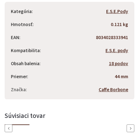
Kategória
:
E.S.E.Pody
Hmotnosť
:
0.121 kg
EAN
:
8034028333941
Kompatibilita
:
E.S.E. pody
Obsah balenia
:
18 podov
Priemer
:
44 mm
Značka
:
Caffe Borbone
Súvisiaci tovar
Previous
Next