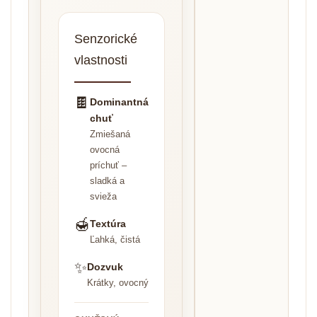
Senzorické
vlastnosti
🍫
Dominantná
chuť
Zmiešaná
ovocná
príchuť –
sladká a
svieža
🍯
Textúra
Ľahká, čistá
✨
Dozvuk
Krátky, ovocný