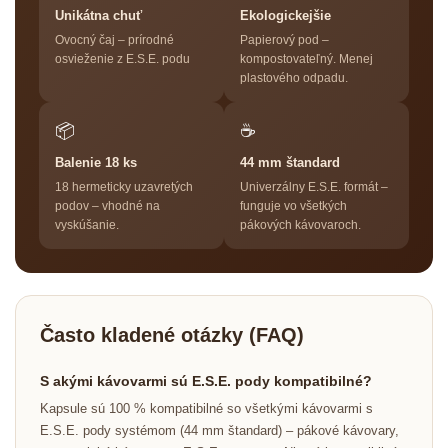
Unikátna chuť
Ekologickejšie
Ovocný čaj – prírodné
Papierový pod –
osvieženie z E.S.E. podu
kompostovateľný. Menej
plastového odpadu.
📦
☕
Balenie 18 ks
44 mm štandard
18 hermeticky uzavretých
Univerzálny E.S.E. formát –
podov – vhodné na
funguje vo všetkých
vyskúšanie.
pákových kávovaroch.
Často kladené otázky (FAQ)
S akými kávovarmi sú E.S.E. pody kompatibilné?
Kapsule sú 100 % kompatibilné so všetkými kávovarmi s
E.S.E. pody systémom (44 mm štandard) – pákové kávovary,