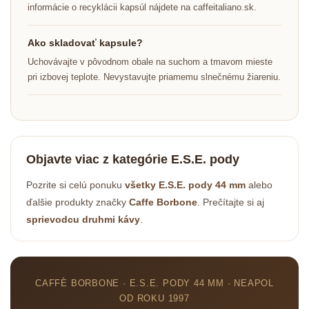
informácie o recyklácii kapsúl nájdete na caffeitaliano.sk.
Ako skladovať kapsule?
Uchovávajte v pôvodnom obale na suchom a tmavom mieste
pri izbovej teplote. Nevystavujte priamemu slnečnému žiareniu.
Objavte viac z kategórie E.S.E. pody
Pozrite si celú ponuku
všetky E.S.E. pody 44 mm
alebo
ďalšie produkty značky
Caffe Borbone
. Prečítajte si aj
sprievodcu druhmi kávy
.
CAFFÈ BORBONE · E.S.E. PODY 44 MM · NEAPOL
OD ROKU 1997