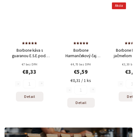
Akcia
Borbone káva s
Borbone
Borbone Espresso s
ranou E.S.E.pody
Harmančekový čaj
jačmeňom E.S.E.pody
18ks
E.S.E.pody 18ks
18ks
€7 bez DPH
€4,70 bez DPH
€3,30 bez DPH
€8,33
€5,59
€3,93
€0,31 / 1 ks
Detail
Detail
Detail