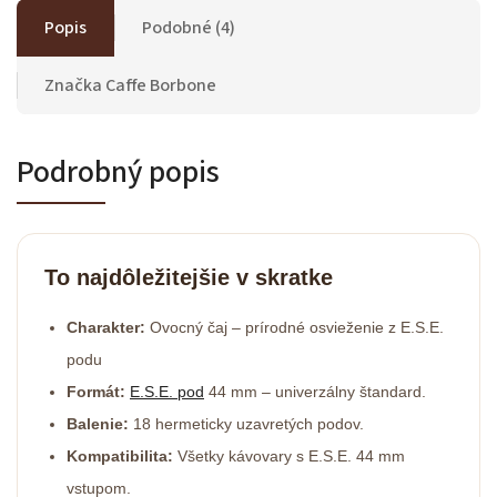
Popis
Podobné (4)
Značka
Caffe Borbone
Podrobný popis
To najdôležitejšie v skratke
Charakter:
Ovocný čaj – prírodné osvieženie z E.S.E.
podu
Formát:
E.S.E. pod
44 mm – univerzálny štandard.
Balenie:
18 hermeticky uzavretých podov.
Kompatibilita:
Všetky kávovary s E.S.E. 44 mm
vstupom.