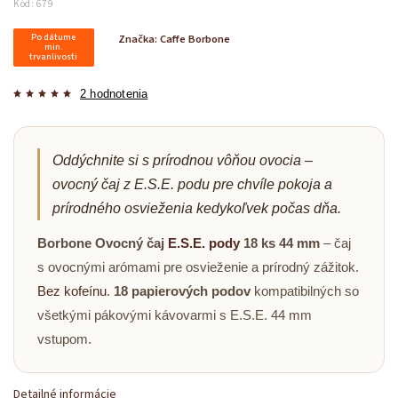
Kód:
679
Po dátume
Značka:
Caffe Borbone
min.
trvanlivosti
2 hodnotenia
Oddýchnite si s prírodnou vôňou ovocia –
ovocný čaj z E.S.E. podu pre chvíle pokoja a
prírodného osvieženia kedykoľvek počas dňa.
Borbone Ovocný čaj
E.S.E. pody
18 ks 44 mm
– čaj
s ovocnými arómami pre osvieženie a prírodný zážitok.
Bez kofeínu
.
18 papierových podov
kompatibilných so
všetkými pákovými kávovarmi s E.S.E. 44 mm
vstupom.
Detailné informácie