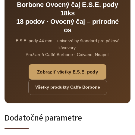
Borbone Ovocný čaj E.S.E. pody
18ks
18 podov · Ovocný čaj – prírodné
os
E.S.E. pody 44 mm – univerzálny štandard pre pákové
Odoslať
kávovary.
Powered by chaterimo
Pražiareň Caffè Borbone · Caivano, Neapol.
Zobraziť všetky E.S.E. pody
Všetky produkty Caffe Borbone
Dodatočné parametre