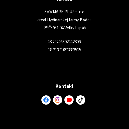
ZAWMARK PLUS s. r. o.
areál Hydinárskej farmy Bodok
PSČ: 951 04 Veľký Lapáš
48.29246892442806,
18.21371092883525
Kontakt