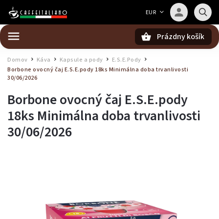
Barista — poradca Caffeitaliano
EUR
Poradím s výberom kávy aj kompatibilitou
Prázdny košík
Hľadať
Domov
Káva
Kapsule a pody
E.S.E.Pody
/
/
/
/
Borbone ovocný čaj E.S.E.pody 18ks
Minimálna doba trvanlivosti
30/06/2026
Borbone ovocný čaj E.S.E.pody
18ks
Minimálna doba trvanlivosti
30/06/2026