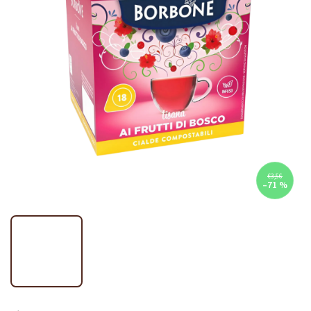
€3,56
–71 %