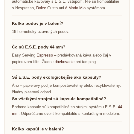
automatické kávovary s E.S.E. vstupom. Nie sú kompatibilné
s Nespresso,
Dolce
Gusto ani
A Modo Mio
systémom.
Koľko podov je v balení?
18 hermeticky uzavretých podov.
Čo sú E.S.E. pody 44 mm?
Easy Serving
Espresso
– predávkovaná káva alebo čaj v
papierovom filtri. Žiadne
dávkovanie
ani tamping.
Sú E.S.E. pody ekologickejšie ako kapsuly?
Áno – papierový pod je kompostovateľný alebo recyklovateľný,
žiadny plastový odpad.
So všetkými strojmi sú kapsule kompatibilné?
Borbone kapsule sú kompatibilné so strojmi systému E.S.E.
44
mm
. Odporúčame overiť kompatibilitu s konkrétnym modelom.
Koľko kapsúl je v balení?