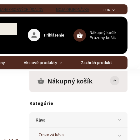
ANA OSOBNÝCH ÚDAJOV
MOJA OBJEDNÁVKA
EUR
Nákupný košík
Prihlásenie
Prázdny košík
iny
Akciové produkty
Zachráň produkt
Stál
Nákupný košík
Kategórie
Káva
Zrnková káva