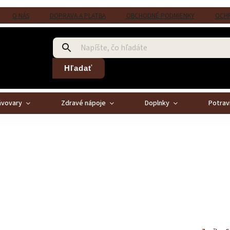
O NÁS
DOPRAVA A PLATBA
OBCHODNÉ PODMIENKY
OCHR
Hľadať
ávovary
Zdravé nápoje
Doplnky
Potrav