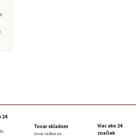
Baris
ň
Poradím 
á
o 24
Viac ako 24
Tovar skladom
do
značiek
tovar reálne na