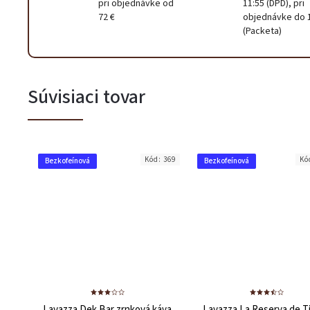
pri objednávke od
11:55 (DPD), pri
72 €
objednávke do 
(Packeta)
Súvisiaci tovar
Kód:
369
Kó
Bezkofeínová
Bezkofeínová
Lavazza Dek Bar zrnková káva
Lavazza La Reserva de Ti