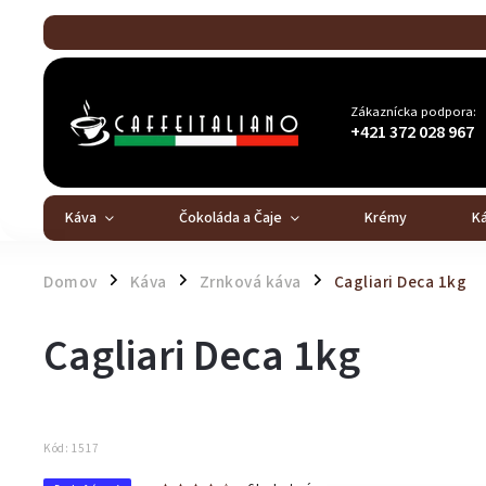
Zákaznícka podpora:
+421 372 028 967
Káva
Čokoláda a Čaje
Krémy
K
Domov
Káva
Zrnková káva
Cagliari Deca 1kg
/
/
/
Cagliari Deca 1kg
Kód:
1517