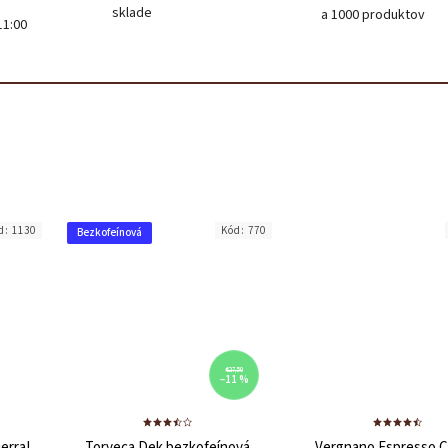
sklade
a 1000 produktov
11:00
d:
1130
Kód:
770
Bezkofeínová
€27,50
–11 %
erra!
Torveca Dek bezkofeínová
Vergnano Espresso 