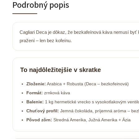
Podrobný popis
Cagliari Deca je dôkaz, že bezkafeínová káva nemusí byť
pražení – len bez kofeínu.
To najdôležitejšie v skratke
Zloženie:
Arabica + Robusta (Deca – bezkofeinová)
Formát:
zrnková káva
Balenie:
1 kg hermetické vrecko s vysokotlakovým venti
Chuťový profil:
Jemná čokoláda, príjemná aróma – bezkof
Pôvod zôrn:
Stredná Amerika, Južná Amerika + Ázia