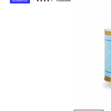
6 hodnotení
Bezkofeínová