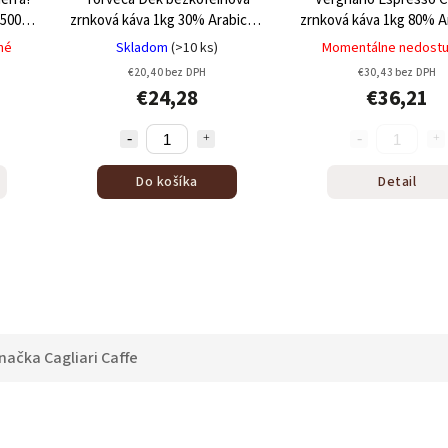
 500g
zrnková káva 1kg
30% Arabica +
zrnková káva 1kg
80% Ar
usta
70% Robusta
20% Robusta
né
Skladom
(>10 ks)
Momentálne nedost
€20,40 bez DPH
€30,43 bez DPH
€24,28
€36,21
Do košíka
Detail
načka
Cagliari Caffe