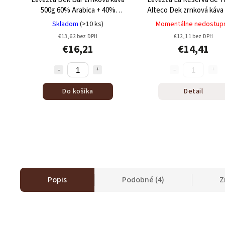
500g
60% Arabica + 40%
Alteco Dek zrnková káva
Robusta
60% Arabica + 40% Rob
Skladom
(>10 ks)
Momentálne nedostup
€13,62 bez DPH
€12,11 bez DPH
€16,21
€14,41
Do košíka
Detail
Popis
Podobné (4)
Z