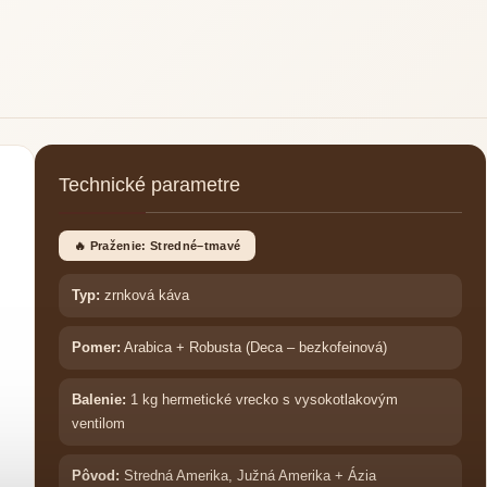
Technické parametre
🔥 Praženie: Stredné–tmavé
Typ:
zrnková káva
Pomer:
Arabica + Robusta (Deca – bezkofeinová)
Balenie:
1 kg hermetické vrecko s vysokotlakovým
ventilom
Pôvod:
Stredná Amerika, Južná Amerika + Ázia