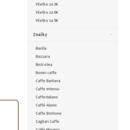
Všetko za 3€
ta — poradca Caffeitaliano
Všetko za 6€
s výberom kávy aj kompatibilitou
Všetko za 9€
Značky
Barilla
Bazzara
Bistrotea
Bonini caffe
Caffe Barbera
Caffe Intenso
Caffeitaliano
Caffé Alunni
Caffe Borbone
Cagliari Caffe
Caffe Moreno