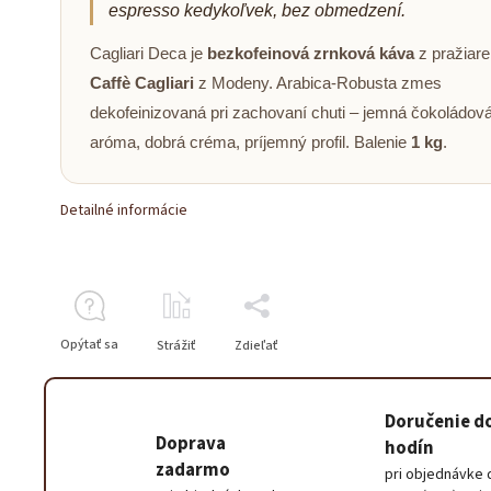
espresso kedykoľvek, bez obmedzení.
Cagliari Deca je
bezkofeinová zrnková káva
z pražiare
Caffè Cagliari
z Modeny. Arabica-Robusta zmes
dekofeinizovaná pri zachovaní chuti – jemná čokoládov
aróma, dobrá créma, príjemný profil. Balenie
1 kg
.
Detailné informácie
Opýtať sa
Strážiť
Zdieľať
Doručenie d
Doprava
hodín
zadarmo
pri objednávke 