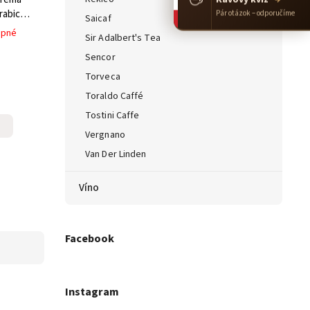
abica +
Pár otázok – odporučíme
Saicaf
upné
Sir Adalbert's Tea
Sencor
Torveca
Toraldo Caffé
Tostini Caffe
Vergnano
Van Der Linden
Víno
Facebook
Instagram