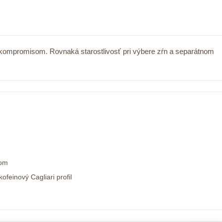
 kompromisom. Rovnaká starostlivosť pri výbere zŕn a separátnom
lom
einový Cagliari profil