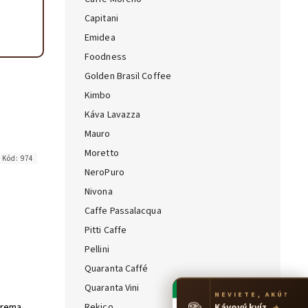
Capitani
Emidea
Foodness
Golden Brasil Coffee
Kimbo
Káva Lavazza
Mauro
Moretto
Kód:
974
NeroPuro
Nivona
Caffe Passalacqua
Pitti Caffe
Pellini
Quaranta Caffé
Quaranta Vini
NEVIETE, AKÚ?
☕
Crema
Rekico
Kávový kvíz
→