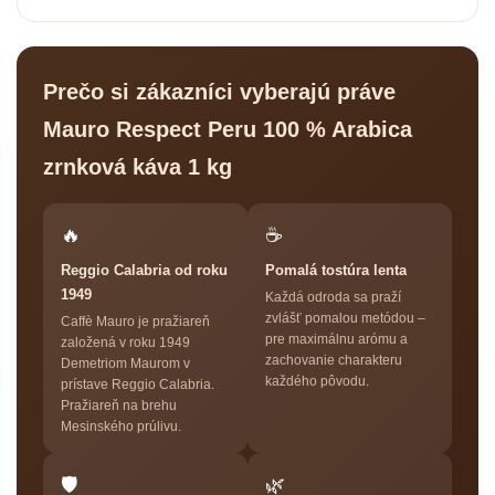
Prečo si zákazníci vyberajú práve
Mauro Respect Peru 100 % Arabica
zrnková káva 1 kg
🔥
☕
Reggio Calabria od roku
Pomalá tostúra lenta
1949
Každá odroda sa praží
zvlášť pomalou metódou –
Caffè Mauro je pražiareň
pre maximálnu arómu a
založená v roku 1949
zachovanie charakteru
Demetriom Maurom v
každého pôvodu.
prístave Reggio Calabria.
Pražiareň na brehu
Mesinského prúlivu.
🛡
🌿