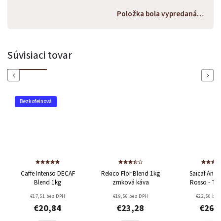
Položka bola vypredaná…
Súvisiaci tovar
Previous
Next
ofeínová
–0 %
fe Intenso DECAF
Rekico Flor Blend 1kg
Saicaf Anniversary
Blend 1kg
zrnková káva
Rosso - Talianska
zrnková káva 1kg
€17,51 bez DPH
€19,56 bez DPH
€22,50 bez DPH
€20,84
€23,28
€26,78