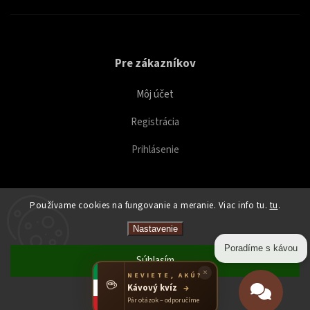
Pre zákazníkov
Môj účet
Registrácia
Prihlásenie
Používame cookies na fungovanie a meranie. Viac info tu.
tu
.
Copyright 2026
Caffeitaliano
. Všetky práva vyhradené.
Nastavenie
Upraviť nastavenie cookies
Poradíme s kávou
Súhlasím
×
NEVIETE, AKÚ?
☕
Kávový kvíz
→
Odmietnuť
Pár otázok – odporučíme