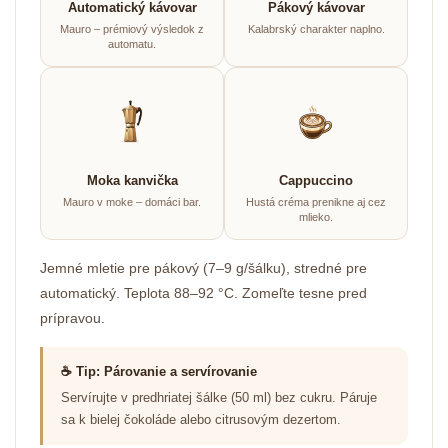
Automatický kávovar
Pákový kávovar
Mauro – prémiový výsledok z
Kalabrský charakter naplno.
automatu.
Moka kanvička
Cappuccino
Mauro v moke – domáci bar.
Hustá créma prenikne aj cez
mlieko.
Jemné mletie pre pákový (7–9 g/šálku), stredné pre
automatický. Teplota 88–92 °C. Zomeľte tesne pred
prípravou.
☕ Tip: Párovanie a servírovanie
Servírujte v predhriatej šálke (50 ml) bez cukru. Páruje
sa k bielej čokoláde alebo citrusovým dezertom.