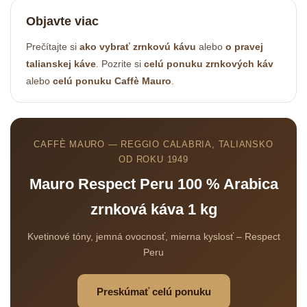
Powered by chaterimo
Objavte viac
Prečítajte si
ako vybrať zrnkovú kávu
alebo
o pravej
talianskej káve
. Pozrite si
celú ponuku zrnkových káv
alebo
celú ponuku Caffè Mauro
.
CAFFÈ MAURO — REGGIO CALABRIA, TALIANSKO
OD ROKU 1949
Mauro Respect Peru 100 % Arabica
zrnková káva 1 kg
Kvetinové tóny, jemná ovocnosť, mierna kyslosť – Respect
Peru
Preskúmať celú ponuku