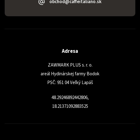
obchod@caffeitaliano.sk
Adresa
ZAWMARK PLUS s. r. o.
areál Hydinárskej farmy Bodok
PSČ: 951 04 Veľký Lapáš
48.29246892442806,
18.21371092883525