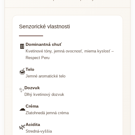
Senzorické vlastnosti
Dominantná chuť
🍫
Kvetinové tóny, jemná ovocnosť, mierna kyslosť –
Respect Peru
Telo
🍯
Jemné aromatické telo
Dozvuk
✨
Dlhý kvetinový dozvuk
Créma
☁
Zlatohnedá jemná créma
Acidita
🌿
Stredná-vyššia