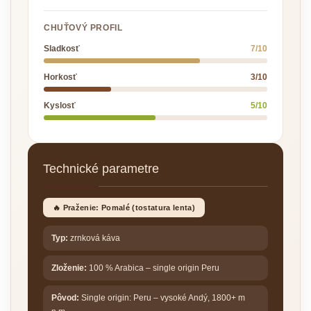
CHUŤOVÝ PROFIL
Sladkosť
7/10
Horkosť
3/10
Kyslosť
5/10
Technické parametre
🔥 Praženie: Pomalé (tostatura lenta)
Typ:
zrnková káva
Zloženie:
100 % Arabica – single origin Peru
Pôvod:
Single origin: Peru – vysoké Andý, 1800+ m