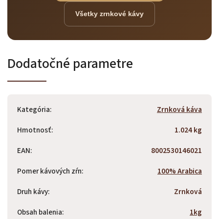
Všetky zrnkové kávy
Dodatočné parametre
Kategória
:
Zrnková káva
Hmotnosť
:
1.024 kg
EAN
:
8002530146021
Pomer kávových zŕn
:
100% Arabica
Druh kávy
:
Zrnková
Obsah balenia
:
1kg