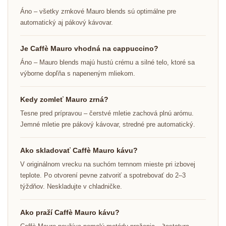
Áno – všetky zrnkové Mauro blends sú optimálne pre
automatický aj pákový kávovar.
Je Caffè Mauro vhodná na cappuccino?
Áno – Mauro blends majú hustú crému a silné telo, ktoré sa
výborne dopľňa s napeneným mliekom.
Kedy zomleť Mauro zrná?
Tesne pred prípravou – čerstvé mletie zachová plnú arómu.
Jemné mletie pre pákový kávovar, stredné pre automatický.
Ako skladovať Caffè Mauro kávu?
V originálnom vrecku na suchóm temnom mieste pri izbovej
teplote. Po otvorení pevne zatvoriť a spotrebovať do 2–3
týždňov. Neskladujte v chladničke.
Ako praží Caffè Mauro kávu?