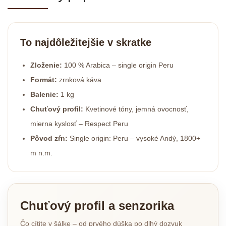
To najdôležitejšie v skratke
Zloženie:
100 % Arabica – single origin Peru
Formát:
zrnková káva
Balenie:
1 kg
Chuťový profil:
Kvetinové tóny, jemná ovocnosť,
mierna kyslosť – Respect Peru
Pôvod zŕn:
Single origin: Peru – vysoké Andý, 1800+
m n.m.
Chuťový profil a senzorika
Čo cítite v šálke – od prvého dúška po dlhý dozvuk