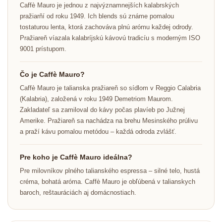
Caffè Mauro je jednou z najvýznamnejších kalabrských
pražiarňí od roku 1949. Ich blends sú známe pomalou
tostaturou lenta, ktorá zachováva plnú arómu každej odrody.
Pražiareň víazala kalabríjskú kávovú tradicíu s moderným ISO
9001 prístupom.
Čo je Caffè Mauro?
Caffè Mauro je talianska pražiareň so sídlom v Reggio Calabria
(Kalabria), založená v roku 1949 Demetriom Maurom.
Zakladateľ sa zamiloval do kávy počas plavíeb po Južnej
Amerike. Pražiareň sa nachádza na brehu Mesinského prúlivu
a praží kávu pomalou metódou – každá odroda zvlášť.
Pre koho je Caffè Mauro ideálna?
Pre milovníkov plného talianského espressa – silné telo, hustá
créma, bohatá aróma. Caffè Mauro je obľúbená v talianskych
baroch, reštauráciách aj domácnostiach.
Odoslať