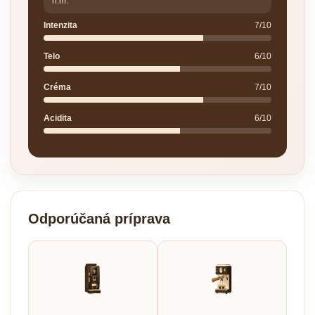
n.m.
Intenzita
7/10
Telo
6/10
Créma
7/10
Acidita
6/10
Odporúčaná príprava