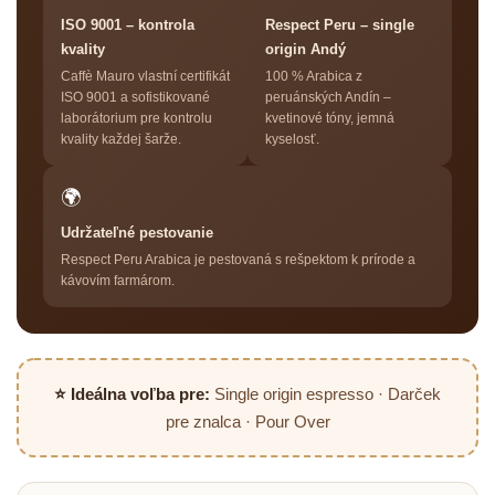
ISO 9001 – kontrola
Respect Peru – single
kvality
origin Andý
Caffè Mauro vlastní certifikát
100 % Arabica z
ISO 9001 a sofistikované
peruánských Andín –
laborátorium pre kontrolu
kvetinové tóny, jemná
kvality každej šarže.
kyselosť.
🌍
Udržateľné pestovanie
Respect Peru Arabica je pestovaná s rešpektom k prírode a
kávovím farmárom.
⭐ Ideálna voľba pre:
Single origin espresso · Darček
pre znalca · Pour Over