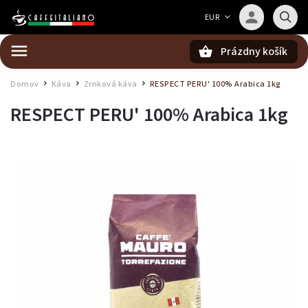
Barista — poradca Caffeitaliano
EUR
Poradím s výberom kávy aj kompatibilitou
Prázdny košík
Hľadať
Domov
Káva
Zrnková káva
RESPECT PERU' 100% Arabica 1kg
/
/
/
RESPECT PERU' 100% Arabica 1kg