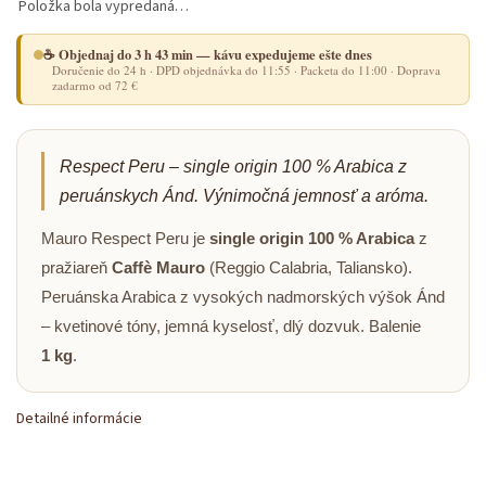
Položka bola vypredaná…
☕ Objednaj do 3 h 43 min — kávu expedujeme ešte dnes
Doručenie do 24 h · DPD objednávka do 11:55 · Packeta do 11:00 · Doprava
zadarmo od 72 €
Respect Peru – single origin 100 % Arabica z
peruánskych Ánd. Výnimočná jemnosť a aróma.
Mauro Respect Peru je
single origin 100 % Arabica
z
pražiareň
Caffè Mauro
(Reggio Calabria, Taliansko).
Peruánska Arabica z vysokých nadmorských výšok Ánd
– kvetinové tóny, jemná kyselosť, dlý dozvuk. Balenie
1 kg
.
Detailné informácie