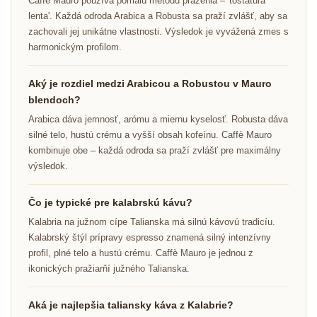
Caffè Mauro používa pomalú metódu praženia – 'tostatura
lenta'. Každá odroda Arabica a Robusta sa praží zvlášť, aby sa
zachovali jej unikátne vlastnosti. Výsledok je vyvážená zmes s
harmonickým profilom.
Aký je rozdiel medzi Arabicou a Robustou v Mauro
blendoch?
Arabica dáva jemnosť, arómu a miernu kyselosť. Robusta dáva
silné telo, hustú crému a vyšší obsah kofeínu. Caffè Mauro
kombinuje obe – každá odroda sa praží zvlášť pre maximálny
výsledok.
Čo je typické pre kalabrskú kávu?
Kalabria na južnom cípe Talianska má silnú kávovú tradicíu.
Kalabrský štýl prípravy espresso znamená silný intenzívny
profil, plné telo a hustú crému. Caffè Mauro je jednou z
ikonických pražiarňí južného Talianska.
Aká je najlepšia taliansky káva z Kalabrie?