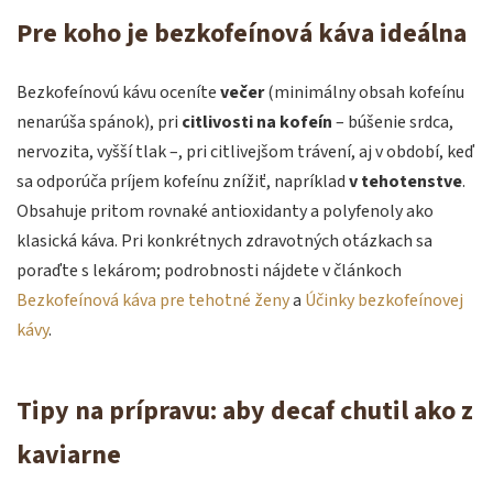
Pre koho je bezkofeínová káva ideálna
Bezkofeínovú kávu oceníte
večer
(minimálny obsah kofeínu
nenarúša spánok), pri
citlivosti na kofeín
– búšenie srdca,
nervozita, vyšší tlak –, pri citlivejšom trávení, aj v období, keď
sa odporúča príjem kofeínu znížiť, napríklad
v tehotenstve
.
Obsahuje pritom rovnaké antioxidanty a polyfenoly ako
klasická káva. Pri konkrétnych zdravotných otázkach sa
poraďte s lekárom; podrobnosti nájdete v článkoch
Bezkofeínová káva pre tehotné ženy
a
Účinky bezkofeínovej
kávy
.
Tipy na prípravu: aby decaf chutil ako z
kaviarne