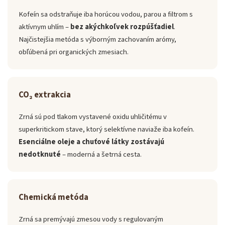
Kofeín sa odstraňuje iba horúcou vodou, parou a filtrom s
aktívnym uhlím –
bez akýchkoľvek rozpúšťadiel
.
Najčistejšia metóda s výborným zachovaním arómy,
obľúbená pri organických zmesiach.
CO₂ extrakcia
Zrná sú pod tlakom vystavené oxidu uhličitému v
superkritickom stave, ktorý selektívne naviaže iba kofeín.
Esenciálne oleje a chuťové látky zostávajú
nedotknuté
– moderná a šetrná cesta.
Chemická metóda
Zrná sa premývajú zmesou vody s regulovaným