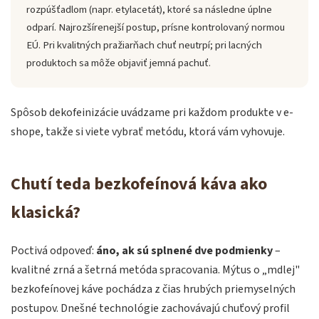
rozpúšťadlom (napr. etylacetát), ktoré sa následne úplne
odparí. Najrozšírenejší postup, prísne kontrolovaný normou
EÚ. Pri kvalitných pražiarňach chuť neutrpí; pri lacných
produktoch sa môže objaviť jemná pachuť.
Spôsob dekofeinizácie uvádzame pri každom produkte v e-
shope, takže si viete vybrať metódu, ktorá vám vyhovuje.
Chutí teda bezkofeínová káva ako
klasická?
Poctivá odpoveď:
áno, ak sú splnené dve podmienky
–
kvalitné zrná a šetrná metóda spracovania. Mýtus o „mdlej"
bezkofeínovej káve pochádza z čias hrubých priemyselných
postupov. Dnešné technológie zachovávajú chuťový profil