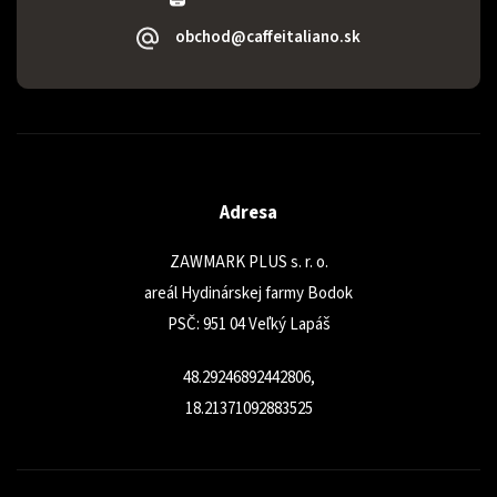
obchod@caffeitaliano.sk
Adresa
ZAWMARK PLUS s. r. o.
areál Hydinárskej farmy Bodok
PSČ: 951 04 Veľký Lapáš
48.29246892442806,
18.21371092883525