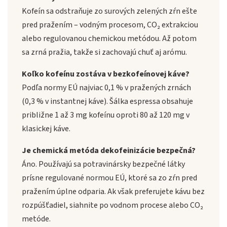
Kofeín sa odstraňuje zo surových zelených zŕn ešte
pred pražením – vodným procesom, CO₂ extrakciou
alebo regulovanou chemickou metódou. Až potom
sa zrná pražia, takže si zachovajú chuť aj arómu.
Koľko kofeínu zostáva v bezkofeínovej káve?
Podľa normy EÚ najviac 0,1 % v pražených zrnách
(0,3 % v instantnej káve). Šálka espressa obsahuje
približne 1 až 3 mg kofeínu oproti 80 až 120 mg v
klasickej káve.
Je chemická metóda dekofeinizácie bezpečná?
Áno. Používajú sa potravinársky bezpečné látky
prísne regulované normou EÚ, ktoré sa zo zŕn pred
pražením úplne odparia. Ak však preferujete kávu bez
rozpúšťadiel, siahnite po vodnom procese alebo CO₂
metóde.