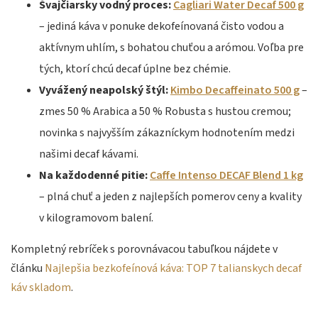
Švajčiarsky vodný proces:
Cagliari Water Decaf 500 g
– jediná káva v ponuke dekofeínovaná čisto vodou a
aktívnym uhlím, s bohatou chuťou a arómou. Voľba pre
tých, ktorí chcú decaf úplne bez chémie.
Vyvážený neapolský štýl:
Kimbo Decaffeinato 500 g
–
zmes 50 % Arabica a 50 % Robusta s hustou cremou;
novinka s najvyšším zákazníckym hodnotením medzi
našimi decaf kávami.
Na každodenné pitie:
Caffe Intenso DECAF Blend 1 kg
– plná chuť a jeden z najlepších pomerov ceny a kvality
v kilogramovom balení.
Kompletný rebríček s porovnávacou tabuľkou nájdete v
článku
Najlepšia bezkofeínová káva: TOP 7 talianskych decaf
káv skladom
.