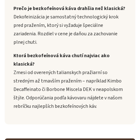
Prečo je bezkofeínová káva drahšia než klasická?
Dekofeinizácia je samostatný technologický krok
pred pražením, ktorý si vyžaduje špeciálne
zariadenia. Rozdiel v cene je daňou za zachovanie
plnej chuti.
Ktorá bezkofeínová káva chutí najviac ako
klasická?
Zmesi od overených talianskych pražiarní so
stredným až tmavším pražením – napríklad Kimbo
Decaffeinato či Borbone Miscela DEK v neapolskom
štýle. Odporúčania podľa kávovaru nájdete v našom
rebríčku najlepších bezkofeínových káv.
Odoslať
Powered by chaterimo