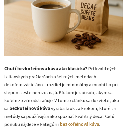
Chutí bezkofeínová káva ako klasická?
Pri kvalitných
talianskych pražiarňach a šetrných metódach
dekofeinizácie áno – rozdiel je minimálny a mnohí ho pri
slepom teste nerozoznajú. Kľúčom je spôsob, akým sa
kofeín zo zŕn odstraňuje. V tomto článku sa dozviete, ako
sa
bezkofeínová káva
vyrába krok za krokom, ktoré tri
metódy sa používajú a ako spoznať kvalitný decaf. Celú
ponuku nájdete v kategórii
bezkofeínová káva
.