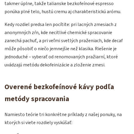
takmer úplne, takže talianske bezkofeínové espresso
ponúka plné telo, hustú cremu aj charakteristickú arómu.
Kedy rozdiel predsa len pocítite: pri lacných zmesiach z
anonymných zŕn, kde necitlivé chemické spracovanie
zanechá pachuť, a pri veľmi svetlých praženiach, kde decaf
môže pôsobiť o niečo jemnejšie než klasika. Riešenie je
jednoduché – vyberať od renomovaných pražiarní, ktoré
uvádzajú metódu dekofeinizácie a zloženie zmesi.
Overené bezkofeínové kávy podľa
metódy spracovania
Namiesto teórie tri konkrétne príklady z našej ponuky, na
ktorých si viete rozdiely vyskúšať: