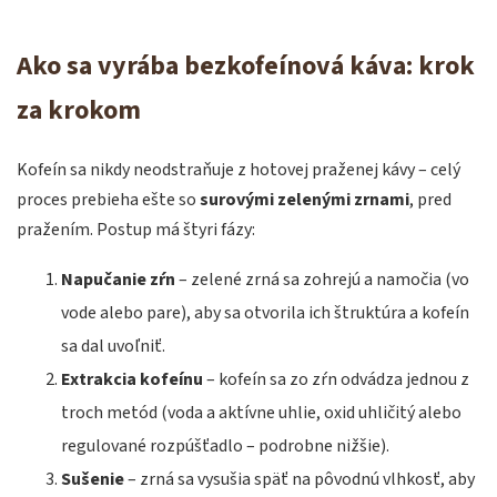
Ako sa vyrába bezkofeínová káva: krok
za krokom
Kofeín sa nikdy neodstraňuje z hotovej praženej kávy – celý
proces prebieha ešte so
surovými zelenými zrnami
, pred
pražením. Postup má štyri fázy:
Napučanie zŕn
– zelené zrná sa zohrejú a namočia (vo
vode alebo pare), aby sa otvorila ich štruktúra a kofeín
sa dal uvoľniť.
Extrakcia kofeínu
– kofeín sa zo zŕn odvádza jednou z
troch metód (voda a aktívne uhlie, oxid uhličitý alebo
regulované rozpúšťadlo – podrobne nižšie).
Sušenie
– zrná sa vysušia späť na pôvodnú vlhkosť, aby