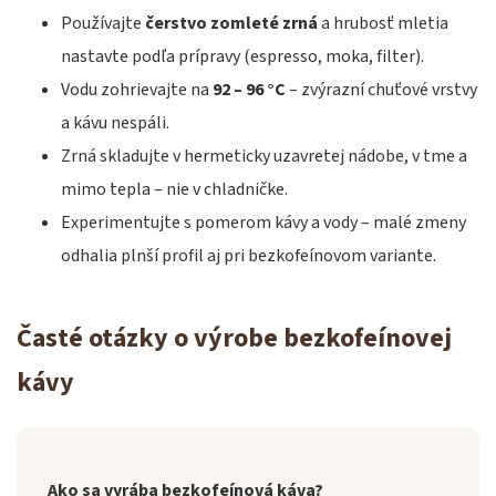
Používajte
čerstvo zomleté zrná
a hrubosť mletia
nastavte podľa prípravy (espresso, moka, filter).
Vodu zohrievajte na
92 – 96 °C
– zvýrazní chuťové vrstvy
a kávu nespáli.
Zrná skladujte v hermeticky uzavretej nádobe, v tme a
mimo tepla – nie v chladničke.
Experimentujte s pomerom kávy a vody – malé zmeny
odhalia plnší profil aj pri bezkofeínovom variante.
Časté otázky o výrobe bezkofeínovej
kávy
Ako sa vyrába bezkofeínová káva?