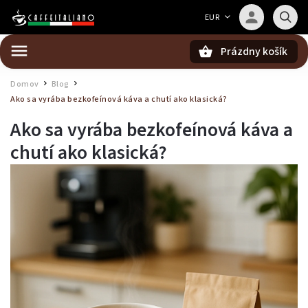
Barista — poradca Caffeitaliano
EUR
Poradím s výberom kávy aj kompatibilitou
Prázdny košík
Hľadať
Domov
Blog
/
/
Ako sa vyrába bezkofeínová káva a chutí ako klasická?
Ako sa vyrába bezkofeínová káva a
chutí ako klasická?