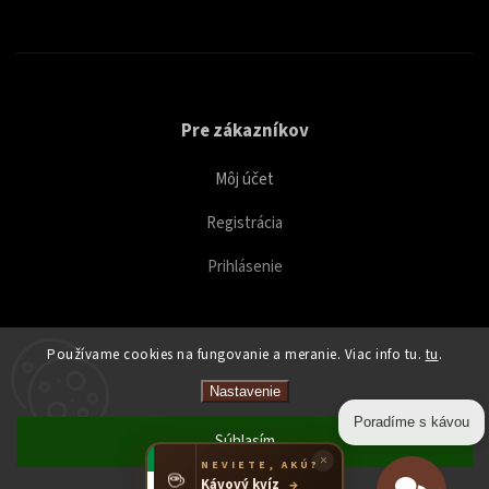
Pre zákazníkov
Môj účet
Registrácia
Prihlásenie
Používame cookies na fungovanie a meranie. Viac info tu.
tu
.
Copyright 2026
Caffeitaliano
. Všetky práva vyhradené.
Nastavenie
Upraviť nastavenie cookies
Poradíme s kávou
Súhlasím
×
NEVIETE, AKÚ?
☕
Kávový kvíz
→